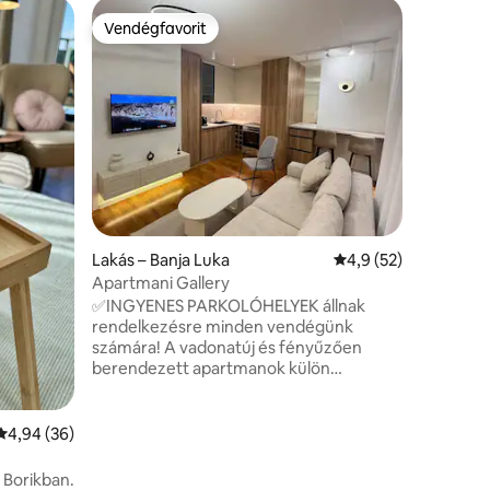
Víkendhá
Vendégfavorit
Vendégf
Vendégfavorit
Vendégf
Faház Hil
Mindössze
központjá
nyugodt, 
erdőnk me
kilátássa
A 90 m2-
egy nagy 
kanapéval
konyhával
fűtést tö
Lakás – Banja Luka
Átlagos értékelés: 5
4,9 (52)
elektromo
Apartmani Gallery
a kiterje
✅INGYENES PARKOLÓHELYEK állnak
ülőhellyel
rendelkezésre minden vendégünk
számára! A vadonatúj és fényűzően
berendezett apartmanok külön
hálószobával, franciaággyal, folyosóval,
fürdőszobával, konyhával (minden
szükséges kényelmi szolgáltatással),
Átlagos értékelés: 5/4,94, 36 vélemény
4,94 (36)
nappalival és erkéllyel rendelkeznek.
Teljes ágyneműt, szállodai törölközőket,
 Borikban.