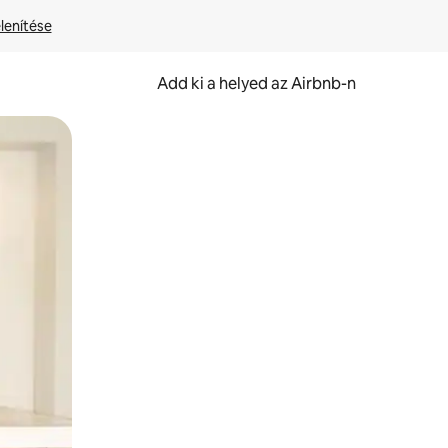
lenítése
Add ki a helyed az Airbnb-n
et.