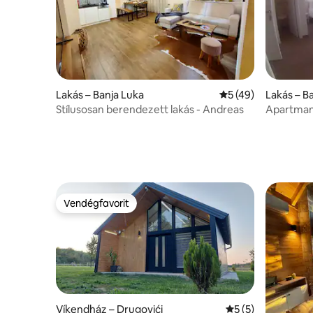
Lakás – Banja Luka
Átlagos értékelés:
5 (49)
Lakás – B
Stílusosan berendezett lakás - Andreas
Apartmani
Vendégfavorit
Vendégfavorit
Víkendház – Drugovići
Átlagos értékelés
5 (5)