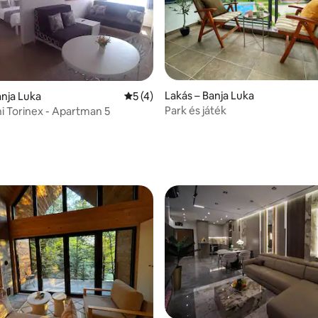
Lakás – Banja Luka
 5/5, 49 vélemény
anja Luka
Átlagos értékelés: 5/5, 4 vélemény
5 (4)
Park és játék
 Torinex - Apartman 5
: 5/5, 5 vélemény