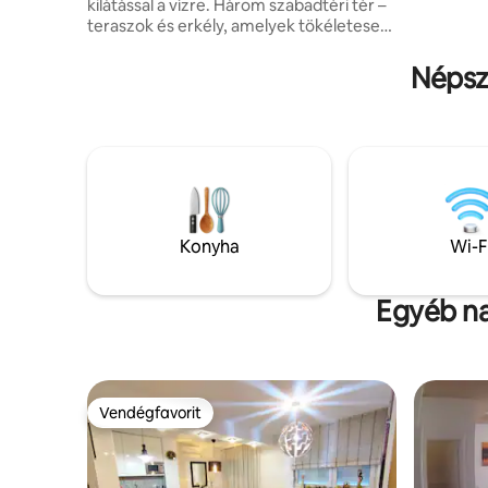
kilátással a vízre. Három szabadtéri tér –
tartózkod
teraszok és erkély, amelyek tökéletesek
Mosógép é
a reggeli kávéhoz és az esti pihenéshez.
áll. Ami különlegessé teszi ezt a lakást, az
Lépések a folyóparti sétánytól, amely a
Népsze
a saját ga
városi strandhoz, a termálforrásokhoz és
lehetőség
a belvároshoz vezet. Ússz közvetlenül a
szállásod 
házból, vagy fedezd fel a közeli erdei
ösvényeket. Gondosan díszített,
keretezett műalkotásokkal, teljesen
felszerelt konyh, modern kényelmi
szolgáltatások. Aludj el a folyó békés
hangjaira. Paradicsom a természet
Konyha
Wi-F
szerelmeseinek, akik autentikus bájt
keresnek kiváló helyen!
Egyéb na
Vendégfavorit
Vendégfavorit