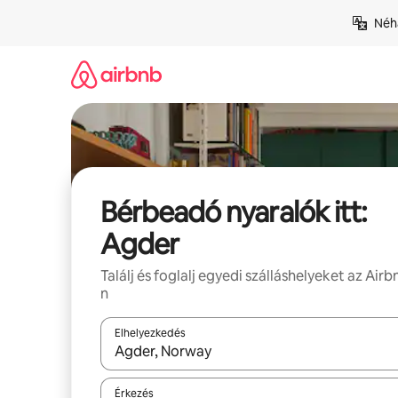
Ugrás
Néhá
a
tartalomra
Bérbeadó nyaralók itt:
Agder
Találj és foglalj egyedi szálláshelyeket az Airb
n
Elhelyezkedés
Az eredmények között a felfelé és a lefelé nyíllal 
Érkezés