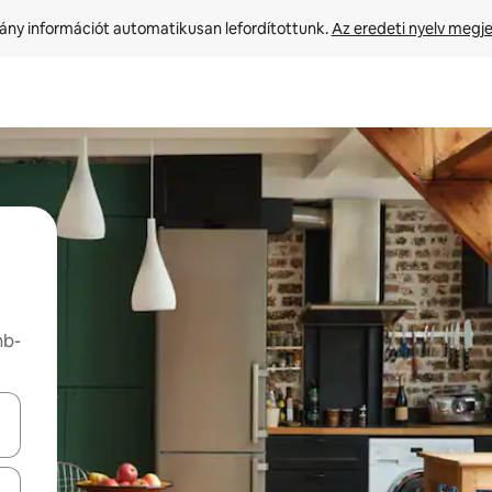
ny információt automatikusan lefordítottunk. 
Az eredeti nyelv megje
nb-
navigálhatsz, illetve érintő és lapozó mozdulatokkal is felfedezheted ők