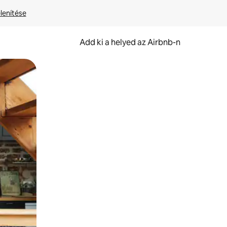
lenítése
Add ki a helyed az Airbnb-n
et.