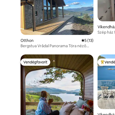
Víkendhá
Szép ház 
Otthon
Átlagos értékelés:
5 (13)
Bergstua Vrådal Panorama Tóra néző
kilátás Síterület Szauna
Vendégfavorit
Vendé
Vendégfavorit
Kiemelt 
Víkendhá