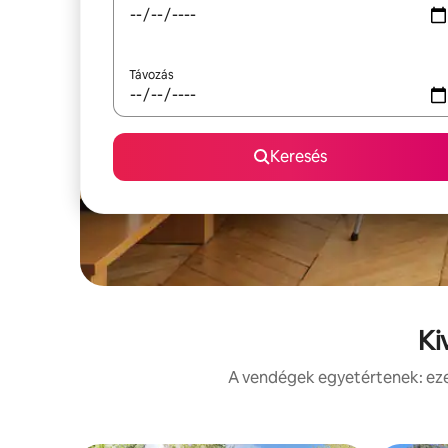
Távozás
Keresés
Ki
A vendégek egyetértenek: ezek