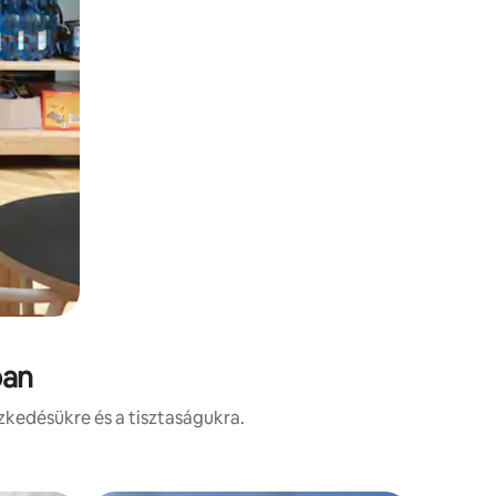
ban
zkedésükre és a tisztaságukra.