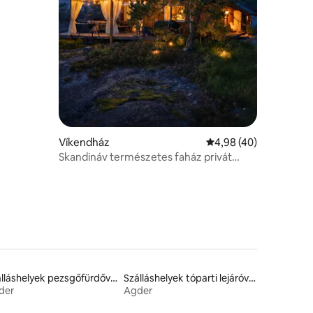
Víkendház
Átlagos értékelés: 5/
4,98 (40)
Skandináv természetes faház privát
dokkolóval és pezsgőfürdővel
Szálláshelyek pezsgőfürdővel
Szálláshelyek tóparti lejáróval
der
Agder