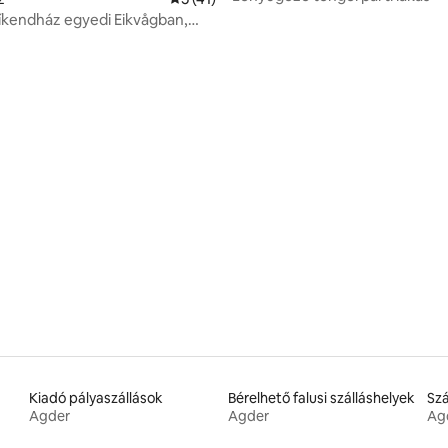
kendház egyedi Eikvågban,
kilátással
,95, 40 vélemény
Kiadó pályaszállások
Bérelhető falusi szálláshelyek
Agder
Agder
Ag