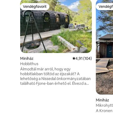
Vendégfavorit
Vendégf
Vendégfavorit
Vendégf
Miniház
Átlagos értékelés: 5/4,
4,91 (104)
Hobbithus
Álmodtál már arról, hogy egy
hobbitlakban töltöd az éjszakát? A
lehetőség a Nissedal önkormányzatában
található Fjone-ban érhető el. Élvezd a
friss levegőt, és figyeld a csillagokat.
Ölelkezz egy takaróba. Mosolyogj és
mosolyogj sokat. Élvezd a jó ételeket jó
Miniház
társaságban. Találd meg a nyugalmi
Mikrohytt
pulzusodat, és szeresd, amid van✨ A
stranddal
A Kronen
víkendház konyhával van felszerelve ( 2