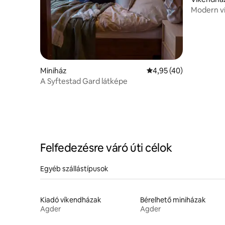
Modern ví
gyönyörű 
Miniház
Átlagos értékelés: 5/4
4,95 (40)
A Syftestad Gard látképe
Felfedezésre váró úti célok
Egyéb szállástípusok
Kiadó víkendházak
Bérelhető miniházak
Agder
Agder