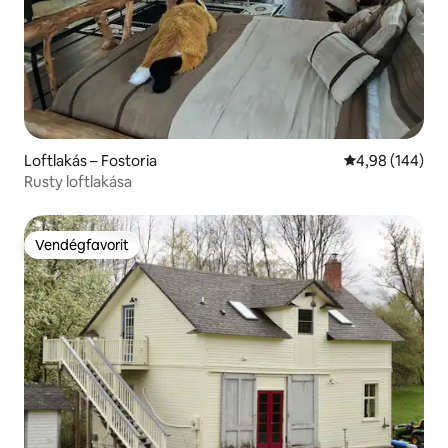
Loftlakás – Fostoria
Átlagos értéke
4,98 (144)
Rusty loftlakása
Vendégfavorit
Vendégfavorit