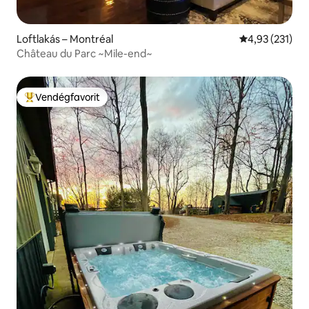
Loftlakás – Montréal
Átlagos értéke
4,93 (231)
Château du Parc ~Mile-end~
Vendégfavorit
Kiemelt vendégfavorit