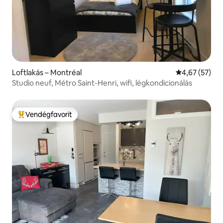
Loftlakás – Montréal
Átlagos érték
4,67 (57)
Studio neuf, Métro Saint-Henri, wifi, légkondicionálás
Vendégfavorit
Kiemelt vendégfavorit