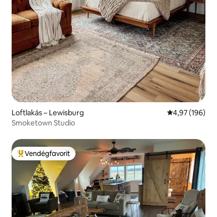
Loftlakás – Lewisburg
Átlagos értéke
4,97 (196)
Smoketown Studio
Vendégfavorit
Kiemelt vendégfavorit