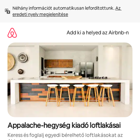
Ugrás
Néhány információt automatikusan lefordítottunk. 
Az 
a
eredeti nyelv megjelenítése
tartalomra
Add ki a helyed az Airbnb-n
Appalache-hegység kiadó loftlakásai
Keress és foglalj egyedi bérelhető loftlakásokat az