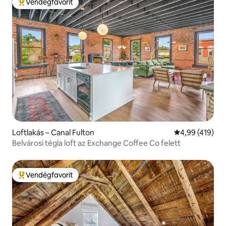
Vendégfavorit
Kiemelt vendégfavorit
Loftlakás – Canal Fulton
Átlagos értéke
4,99 (419)
Belvárosi tégla loft az Exchange Coffee Co felett
Vendégfavorit
Kiemelt vendégfavorit