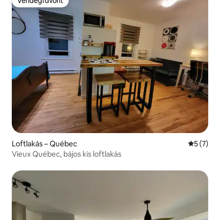
Vendégfavorit
Vendégfavorit
Loftlakás – Québec
Átlagos é
5 (7)
Vieux Québec, bájos kis loftlakás