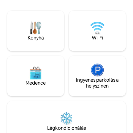
Pihenj a fürdőkád
elismert éttermektől, üzletektől,
a teraszról a nyug
kávézóktól, kocsmáktól, sörfőzdéktől és
Kényelmesen közel
szeszfőzdéktől, és fél mérföldre a
elég messze ahhoz
belvárostól. A szabadon álló falak és
nyugalmat élvezhe
mennyezeti gerendák, a marokkói
pihenésre és feltö
szőnyegek, az 1970-es évek szövése és
megnyugtató szál
Konyha
Wi-Fi
a századközepi bútorok elegáns oázissá
távmunkás álmair
teszik egy nyüzsgő városban.
internetkapcsolatt
távmunkaterülett
Ingyenes parkolás a
Medence
helyszínen
Légkondicionálás