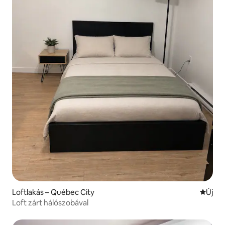
Loftlakás – Québec City
Új szál
Új
Loft zárt hálószobával