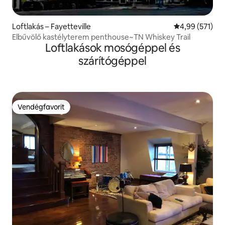
Loftlakás – Fayetteville
Átlagos értéke
4,99 (571)
Elbűvölő kastélyterem penthouse~TN Whiskey Trail
Loftlakások mosógéppel és
szárítógéppel
Vendégfavorit
Vendégfavorit