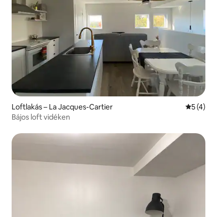
Loftlakás – La Jacques-Cartier
Átlagos é
5 (4)
Bájos loft vidéken