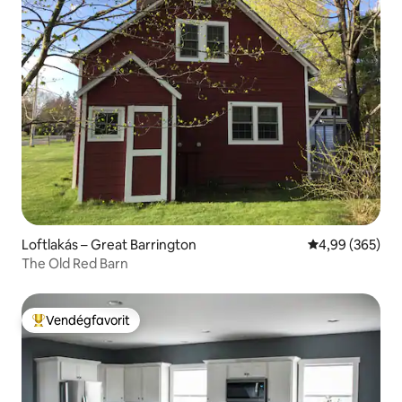
Loftlakás – Great Barrington
Átlagos értéke
4,99 (365)
The Old Red Barn
Vendégfavorit
Kiemelt vendégfavorit