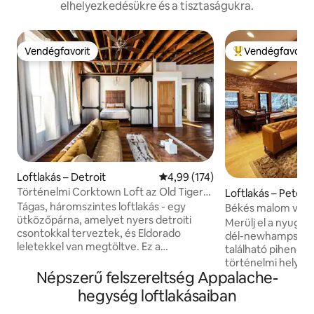
elhelyezkedésükre és a tisztaságukra.
Vendégfavorit
Vendégfavorit
Vendégfavorit
Kiemelt vendégfa
Loftlakás – Detroit
Átlagos értékelés: 5/4,99, 174 
4,99 (174)
Történelmi Corktown Loft az Old Tiger
Loftlakás – Peter
Stadionnál
Tágas, háromszintes loftlakás - egy
Békés malom vízes
ütközőpárna, amelyet nyers detroiti
az otthontól
Merülj el a nyugod
csontokkal terveztek, és Eldorado
dél-newhampshir
leletekkel van megtöltve. Ez a
található pihenőhe
történelmi, 1870-es évekbeli téglából
történelmi hely, a
készült, lapos vasépület az Old Tiger
Népszerű felszereltség Appalache-
rusztikus téglafal
Stadion sarkán található, Detroit
belmagasság díszí
hegység loftlakásaiban
legrégebbi környékének, Corktownnak
négyzetméteres m
a szívében. Néhány lépésre vagy az