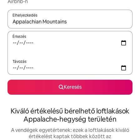
Airbnb-n
Elhelyezkedés
Az eredmények között a felfelé és a lefelé nyíllal navigálhatsz, 
Érkezés
Távozás
Keresés
Kiváló értékelésű bérelhető loftlakások
Appalache-hegység területén
A vendégek egyetértenek: ezek a loftlakások kiváló
értékelést kaptak többek között az