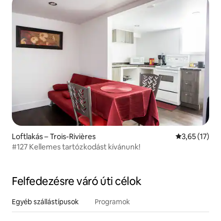
Loftlakás – Trois-Rivières
Átlagos érték
3,65 (17)
#127 Kellemes tartózkodást kívánunk!
Felfedezésre váró úti célok
Egyéb szállástípusok
Programok