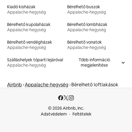
Kiadó kisházak
Bérelhető buszok
Appalache-hegység
Appalache-hegység
Bérelhető kupolaházak
Bérelhető lombházak
Appalache-hegység
Appalache-hegység
Bérelhető vendégházak
Bérelhető vonatok
Appalache-hegység
Appalache-hegység
Szálláshelyek tóparti lejáróval
Több információ
Appalache-hegység
megjelenítése
Airbnb
Appalache-hegység
Bérelhető loftlakások
© 2026 Airbnb, Inc.
Adatvédelem
Feltételek