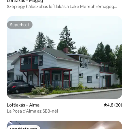
Loftlakás – Magog
Szép egy hálószobás loftlakás a Lake Memphrémagog
közelében
Superhost
Superhost
Loftlakás – Alma
Átlagos érté
4,8 (20)
La Posa d'Alma az SBB-nél