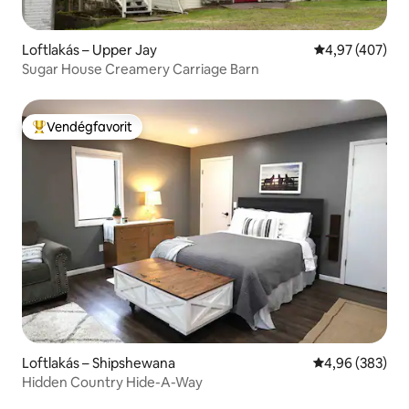
Loftlakás – Upper Jay
Átlagos értéke
4,97 (407)
Sugar House Creamery Carriage Barn
Vendégfavorit
Kiemelt vendégfavorit
Loftlakás – Shipshewana
Átlagos értéke
4,96 (383)
Hidden Country Hide-A-Way