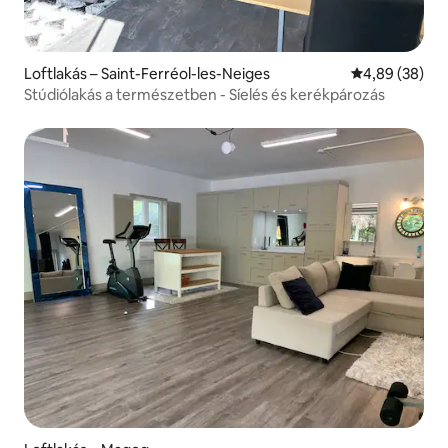
Loftlakás – Saint-Ferréol-les-Neiges
Átlagos érték
4,89 (38)
Stúdiólakás a természetben - Síelés és kerékpározás