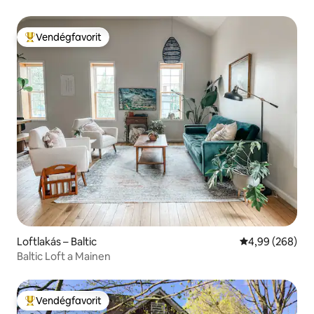
Vendégfavorit
Kiemelt vendégfavorit
Loftlakás – Baltic
Átlagos értéke
4,99 (268)
Baltic Loft a Mainen
Vendégfavorit
Kiemelt vendégfavorit