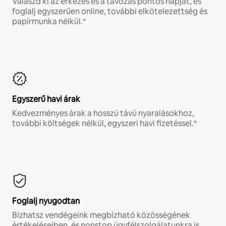
Válaszd ki az érkezés és a távozás pontos napját, és
foglalj egyszerűen online, további elkötelezettség és
papírmunka nélkül.*
Egyszerű havi árak
Kedvezményes árak a hosszú távú nyaralásokhoz,
további költségek nélkül, egyszeri havi fizetéssel.*
Foglalj nyugodtan
Bízhatsz vendégeink megbízható közösségének
értékeléseiben, és nonstop ügyfélszolgálatunkra is