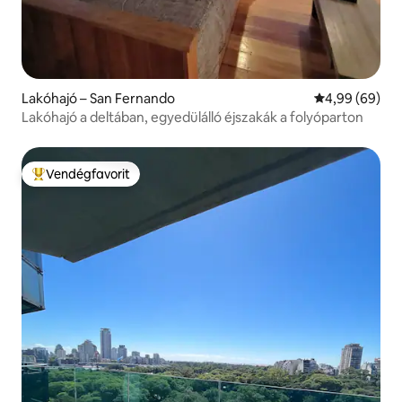
Lakóhajó – San Fernando
Átlagos érték
4,99 (69)
Lakóhajó a deltában, egyedülálló éjszakák a folyóparton
Vendégfavorit
Kiemelt vendégfavorit