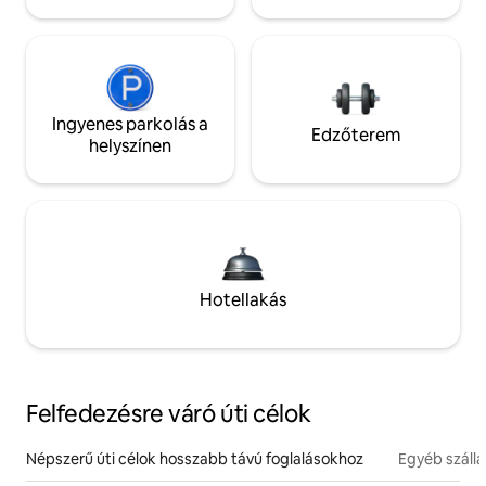
Ingyenes parkolás a
Edzőterem
helyszínen
Hotellakás
Felfedezésre váró úti célok
Népszerű úti célok hosszabb távú foglalásokhoz
Egyéb száll