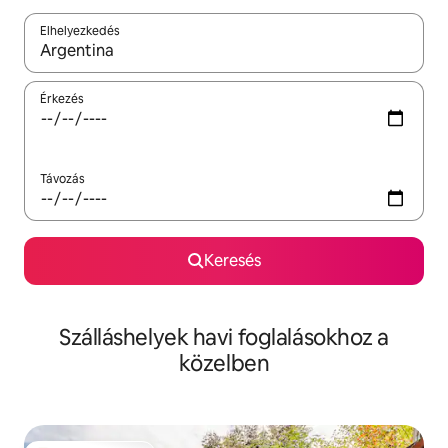
Elhelyezkedés
Az eredmények között a felfelé és a lefelé nyíllal navigálhatsz, 
Érkezés
Távozás
Keresés
Szálláshelyek havi foglalásokhoz a
közelben