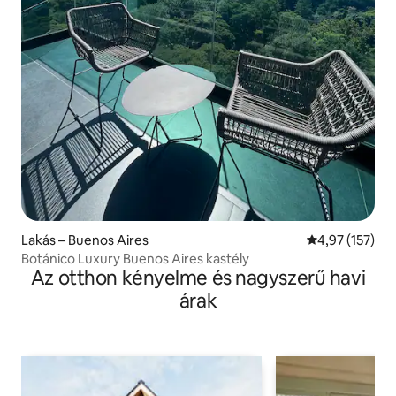
Lakás – Buenos Aires
Átlagos értéke
4,97 (157)
Botánico Luxury Buenos Aires kastély
Az otthon kényelme és nagyszerű havi
árak