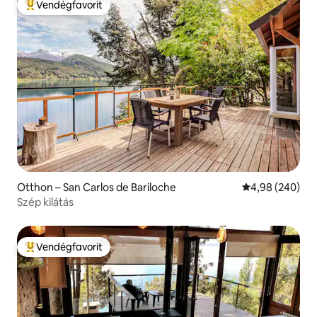
Vendégfavorit
Kiemelt vendégfavorit
Otthon – San Carlos de Bariloche
Átlagos értéke
4,98 (240)
Szép kilátás
Vendégfavorit
Kiemelt vendégfavorit