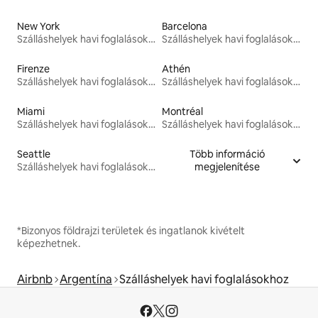
New York
Barcelona
Szálláshelyek havi foglalásokhoz
Szálláshelyek havi foglalásokhoz
Firenze
Athén
Szálláshelyek havi foglalásokhoz
Szálláshelyek havi foglalásokhoz
Miami
Montréal
Szálláshelyek havi foglalásokhoz
Szálláshelyek havi foglalásokhoz
Seattle
Több információ
Szálláshelyek havi foglalásokhoz
megjelenítése
*Bizonyos földrajzi területek és ingatlanok kivételt
képezhetnek.
Airbnb
Argentína
Szálláshelyek havi foglalásokhoz