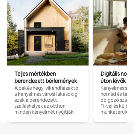
Teljes mértékben
Digitális nomá
berendezett bérlemények
úton lévők
A békés hegyi víkendházaktól
Kényelmes szál
a kényelmes városi lakásokig
nomád és táv
ezek a berendezett
dolgozó szake
szálláshelyek az otthon
Fi-vel és külön
minden kényelmét nyújtják.
munkaterülete