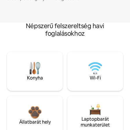
Népszerű felszereltség havi
foglalásokhoz
Konyha
Wi-Fi
Laptopbarát
Állatbarát hely
munkaterület