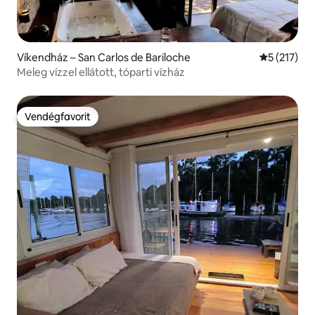
Víkendház – San Carlos de Bariloche
Átlagos ért
5 (217)
Meleg vízzel ellátott, tóparti vízház
Vendégfavorit
Vendégfavorit