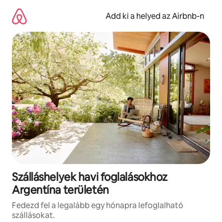
Ugrás
a
Add ki a helyed az Airbnb-n
tartalomra
Szálláshelyek havi foglalásokhoz
Argentína területén
Fedezd fel a legalább egy hónapra lefoglalható
szállásokat.