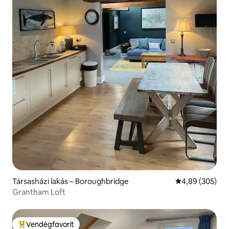
Társasházi lakás – Boroughbridge
Átlagos értéke
4,89 (305)
Grantham Loft
Vendégfavorit
Kiemelt vendégfavorit