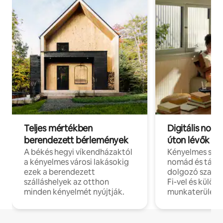
Teljes mértékben
Digitális nomá
berendezett bérlemények
úton lévők
A békés hegyi víkendházaktól
Kényelmes szál
a kényelmes városi lakásokig
nomád és táv
ezek a berendezett
dolgozó szake
szálláshelyek az otthon
Fi-vel és külön
minden kényelmét nyújtják.
munkaterülete