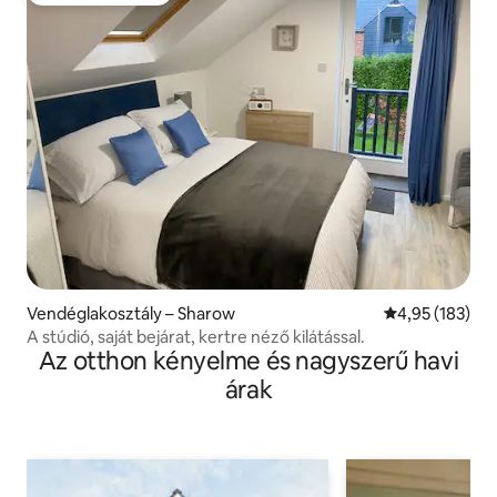
Vendéglakosztály – Sharow
Átlagos értéke
4,95 (183)
A stúdió, saját bejárat, kertre néző kilátással.
Az otthon kényelme és nagyszerű havi
árak