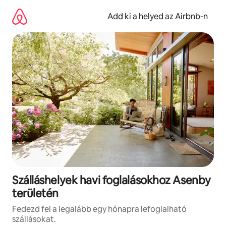
Ugrás
a
Add ki a helyed az Airbnb-n
tartalomra
Szálláshelyek havi foglalásokhoz Asenby
területén
Fedezd fel a legalább egy hónapra lefoglalható
szállásokat.