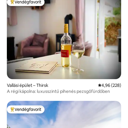
Vendégfavorit
Kiemelt vendégfavorit
Vallási épület – Thirsk
Átlagos értéke
4,96 (228)
A régi kápolna: luxusszintű pihenés pezsgőfürdőben
Vendégfavorit
Kiemelt vendégfavorit