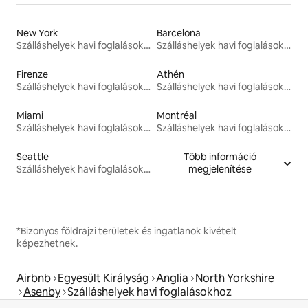
New York
Barcelona
Szálláshelyek havi foglalásokhoz
Szálláshelyek havi foglalásokhoz
Firenze
Athén
Szálláshelyek havi foglalásokhoz
Szálláshelyek havi foglalásokhoz
Miami
Montréal
Szálláshelyek havi foglalásokhoz
Szálláshelyek havi foglalásokhoz
Seattle
Több információ
Szálláshelyek havi foglalásokhoz
megjelenítése
*Bizonyos földrajzi területek és ingatlanok kivételt
képezhetnek.
Airbnb
Egyesült Királyság
Anglia
North Yorkshire
Asenby
Szálláshelyek havi foglalásokhoz