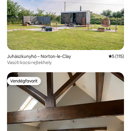
Juhászkunyhó – Norton-le-Clay
Átlagos ért
5 (115)
Vasúti kocsi rejtekhely
Vendégfavorit
Vendégfavorit