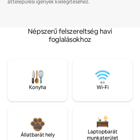
áttelepülési igények kielégítéséhez.
Népszerű felszereltség havi
foglalásokhoz
Konyha
Wi-Fi
Laptopbarát
Állatbarát hely
munkaterület