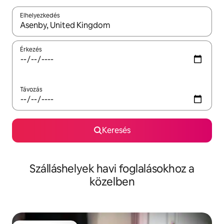
Elhelyezkedés
Az eredmények között a felfelé és a lefelé nyíllal navigálhatsz, 
Érkezés
Távozás
Keresés
Szálláshelyek havi foglalásokhoz a
közelben