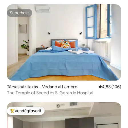
Superhost
Superhost
Társasházi lakás – Vedano al Lambro
Átlagos értéke
4,83 (106)
The Temple of Speed és S. Gerardo Hospital
Vendégfavorit
Kiemelt vendégfavorit