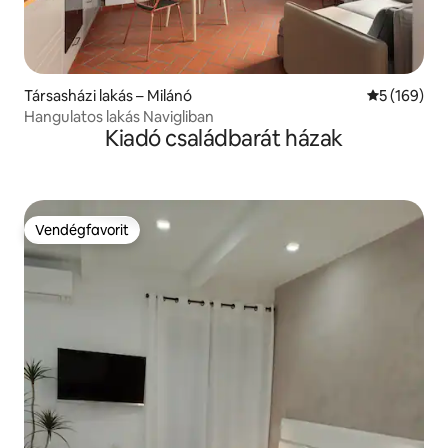
Társasházi lakás – Milánó
Átlagos ért
5 (169)
Hangulatos lakás Navigliban
Kiadó családbarát házak
Vendégfavorit
Vendégfavorit