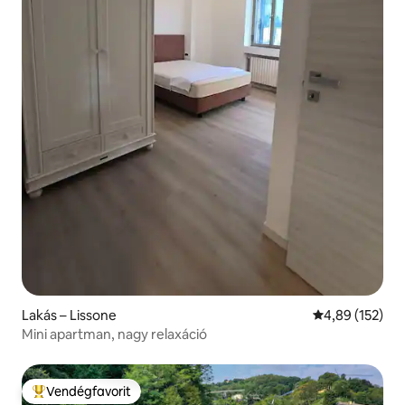
Lakás – Lissone
Átlagos értéke
4,89 (152)
Mini apartman, nagy relaxáció
Vendégfavorit
Kiemelt vendégfavorit