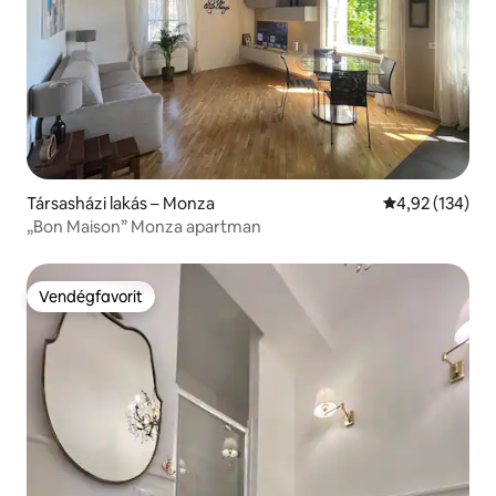
Társasházi lakás – Monza
Átlagos értéke
4,92 (134)
„Bon Maison” Monza apartman
Vendégfavorit
Vendégfavorit