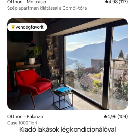
Otthon – Moltrasio
Átlagos értéke
4,98 (117)
Szép apartman kilátással a Comói-tóra
Vendégfavorit
Kiemelt vendégfavorit
Otthon – Palanzo
Átlagos értéke
4,96 (109)
Casa 1000Fiori
Kiadó lakások légkondicionálóval