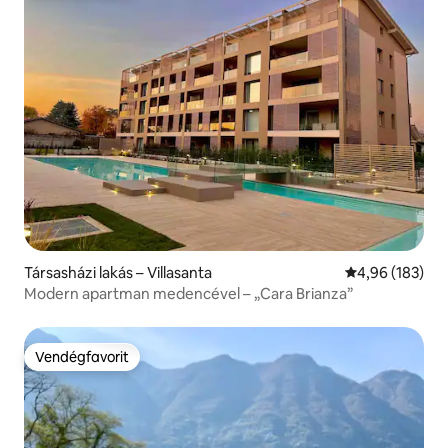
Társasházi lakás – Villasanta
Átlagos értéke
4,96 (183)
Modern apartman medencével – „Cara Brianza”
Vendégfavorit
Vendégfavorit