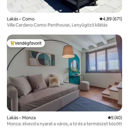
Lakás – Como
Átlagos értéke
4,89 (671)
Villa Cardano Como-Penthouse, Lenyűgöző kilátás
Vendégfavorit
Kiemelt vendégfavorit
Lakás – Monza
Átlagos ér
5 (40)
Monza: élvezd a nyarat a város, a tó és a természet között