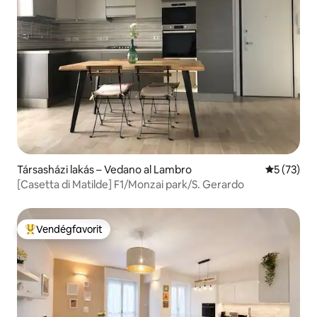
Társasházi lakás – Vedano al Lambro
Átlagos ér
5 (73)
[Casetta di Matilde] F1/Monzai park/S. Gerardo
Vendégfavorit
Kiemelt vendégfavorit