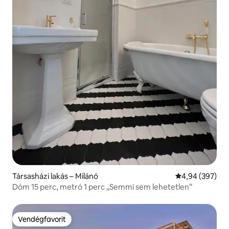
Társasházi lakás – Milánó
Átlagos értéke
4,94 (397)
Dóm 15 perc, metró 1 perc „Semmi sem lehetetlen”
Vendégfavorit
Vendégfavorit