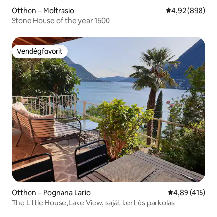
Otthon – Moltrasio
Átlagos értéke
4,92 (898)
Stone House of the year 1500
Vendégfavorit
Vendégfavorit
Otthon – Pognana Lario
Átlagos értéke
4,89 (415)
The Little House,Lake View, saját kert és parkolás