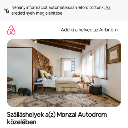
Ugrás
Néhány információt automatikusan lefordítottunk. 
Az 
a
eredeti nyelv megjelenítése
tartalomra
Add ki a helyed az Airbnb-n
Szálláshelyek a(z) Monzai Autodrom
közelében