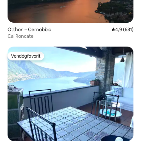
Otthon – Cernobbio
Átlagos érték
4,9 (631)
Ca' Roncate
Vendégfavorit
Vendégfavorit