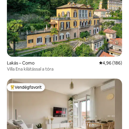
Lakás – Como
Átlagos értéke
4,96 (186)
Villa Ena kilátással a tóra
Vendégfavorit
Kiemelt vendégfavorit