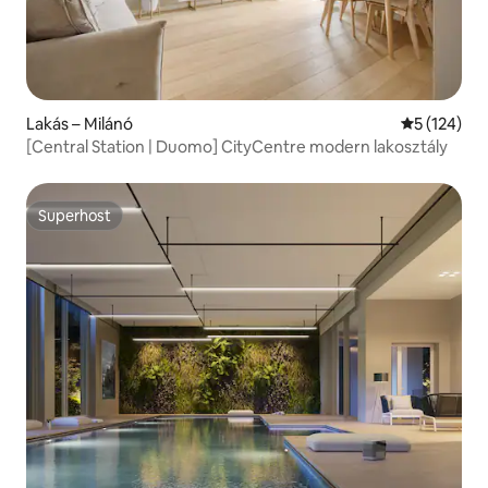
Lakás – Milánó
Átlagos ért
5 (124)
[Central Station | Duomo] CityCentre modern lakosztály
Superhost
Superhost