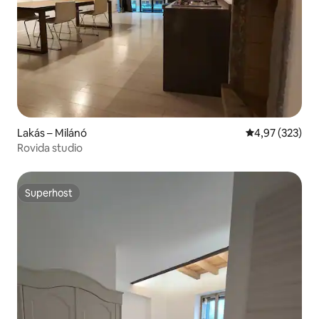
Lakás – Milánó
Átlagos értéke
4,97 (323)
Rovida studio
Superhost
Superhost