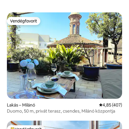
Vendégfavorit
Vendégfavorit
Lakás – Milánó
Átlagos értéke
4,85 (407)
Duomo, 50 m, privát terasz, csendes, Milánó központja