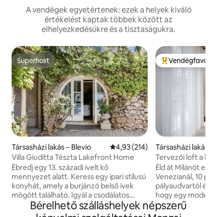
A vendégek egyetértenek: ezek a helyek kiváló
értékelést kaptak többek között az
elhelyezkedésükre és a tisztaságukra.
Superhost
Vendégfavorit
Superhost
Kiemelt vendégfa
Társasházi lakás – Blevio
Átlagos értékelés: 5/4,93, 214 
4,93 (214)
Társasházi lakás –
Villa Giuditta Tészta Lakefront Home
Tervezői loft a kö
mellett [Porta Ven
Ébredj egy 13. századi ívelt kő
Éld át Milánót egy
mennyezet alatt. Keress egy ipari stílusú
Venezianál, 10 per
konyhát, amely a burjánzó belső ívek
pályaudvartól és a
mögött található. Igyál a csodálatos
hogy egy modern l
Bérelhető szálláshelyek népszerű
tóban és a hegyekre nyíló kilátásban egy
városközpontban, 
árnyékos függőágyból. Lépj be
kávézókhoz, a h