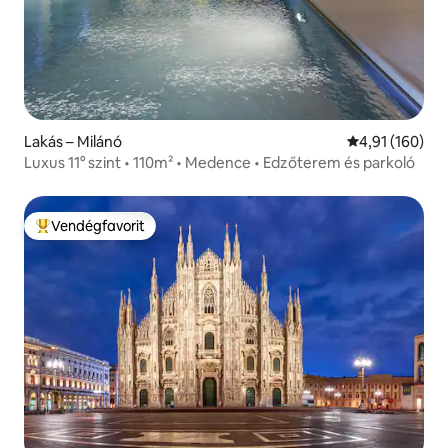
Lakás – Milánó
Átlagos értéke
4,91 (160)
Luxus 11° szint • 110m² • Medence • Edzőterem és parkoló
Vendégfavorit
Kiemelt vendégfavorit