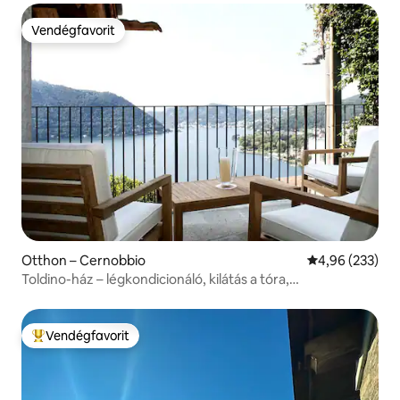
Vendégfavorit
Vendégfavorit
Otthon – Cernobbio
Átlagos értéke
4,96 (233)
Toldino-ház – légkondicionáló, kilátás a tóra,
környezetbarát
Vendégfavorit
Kiemelt vendégfavorit