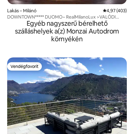
Lakás – Milánó
Átlagos értéke
4,97 (403)
DOWNTOWN***** DUOMO~ RealMilanoLux >VALÓDI
Egyéb nagyszerű bérelhető
FERTŐTLENÍTETT
szálláshelyek a(z) Monzai Autodrom
környékén
Vendégfavorit
Vendégfavorit