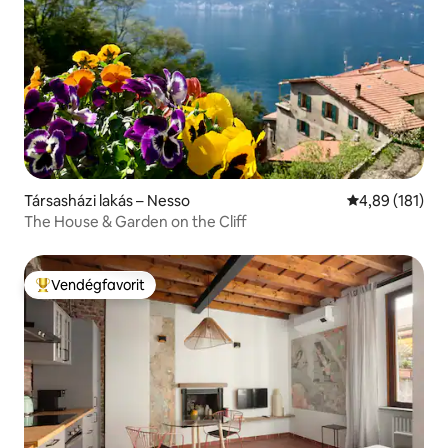
Társasházi lakás – Nesso
Átlagos értéke
4,89 (181)
The House & Garden on the Cliff
Vendégfavorit
Kiemelt vendégfavorit