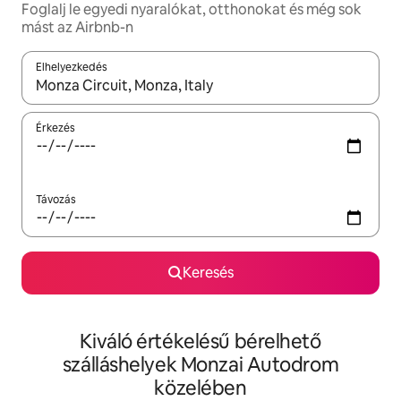
Foglalj le egyedi nyaralókat, otthonokat és még sok
mást az Airbnb-n
Elhelyezkedés
Az eredmények között a felfelé és a lefelé nyíllal navigálhatsz, 
Érkezés
Távozás
Keresés
Kiváló értékelésű bérelhető
szálláshelyek Monzai Autodrom
közelében