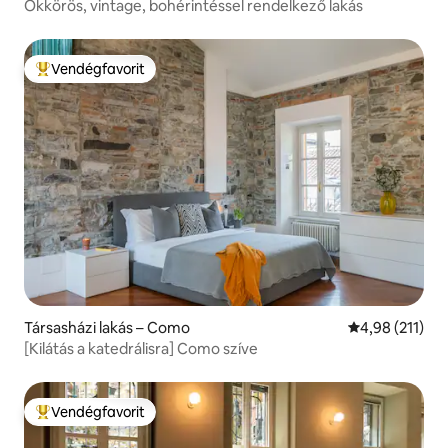
Ökkörös, vintage, bohérintéssel rendelkező lakás
Vendégfavorit
Kiemelt vendégfavorit
Társasházi lakás – Como
Átlagos értéke
4,98 (211)
[Kilátás a katedrálisra] Como szíve
Vendégfavorit
Kiemelt vendégfavorit