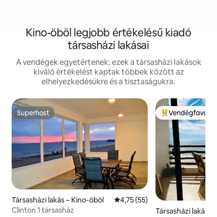
Kino-öböl legjobb értékelésű kiadó
társasházi lakásai
A vendégek egyetértenek: ezek a társasházi lakások
kiváló értékelést kaptak többek között az
elhelyezkedésükre és a tisztaságukra.
Superhost
Vendégfavorit
Superhost
Kiemelt vendégfa
Társasházi lakás – Kino-öböl
Átlagos értékelés: 5/4,75, 55 
4,75 (55)
Clinton 1 társasház
Társasházi lakás –