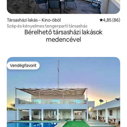
Társasházi lakás – Kino-öböl
Átlagos érték
4,85 (86)
Szép és kényelmes tengerparti társasház
Bérelhető társasházi lakások
medencével
Vendégfavorit
Vendégfavorit