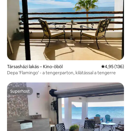
Társasházi lakás – Kino-öböl
Átlagos értéke
4,95 (136)
Depa 'Flamingo' - a tengerparton, kilátással a tengerre
Superhost
Superhost