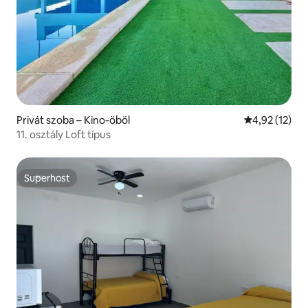
Privát szoba – Kino-öböl
Átlagos érték
4,92 (12)
11. osztály Loft típus
Superhost
Superhost