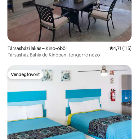
Társasházi lakás – Kino-öböl
Átlagos érték
4,71 (115)
Társasház Bahia de Kinóban, tengerre néző
Vendégfavorit
Vendégfavorit