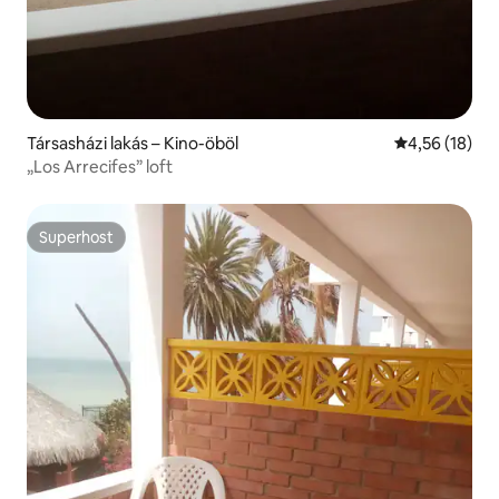
Társasházi lakás – Kino-öböl
Átlagos érték
4,56 (18)
„Los Arrecifes” loft
Superhost
Superhost