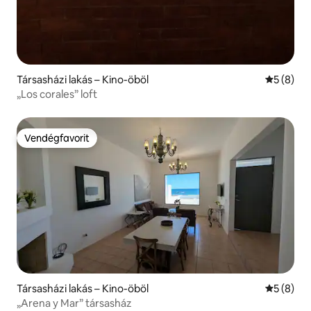
Társasházi lakás – Kino-öböl
Átlagos é
5 (8)
„Los corales” loft
Vendégfavorit
Vendégfavorit
Társasházi lakás – Kino-öböl
Átlagos é
5 (8)
„Arena y Mar” társasház