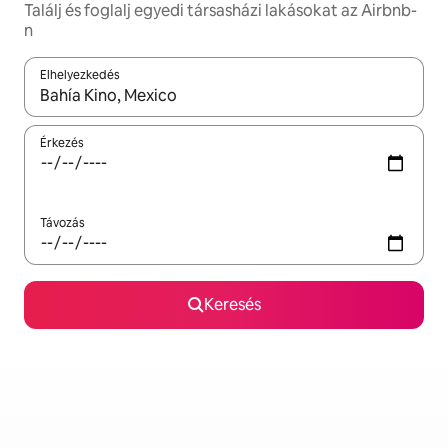
Találj és foglalj egyedi társasházi lakásokat az Airbnb-
n
Elhelyezkedés
Az eredmények között a felfelé és a lefelé nyíllal navigálhatsz, 
Érkezés
Távozás
Keresés