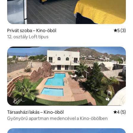
Privát szoba – Kino-öböl
Átlagos é
5 (3)
12. osztály Loft típus
Társasházi lakás – Kino-öböl
Átlagos é
4 (5)
Gyönyörű apartman medencével a Kino-öbölben