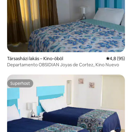
Társasházi lakás – Kino-öböl
Átlagos érté
4,8 (95)
Departamento OBSIDIAN Joyas de Cortez, Kino Nuevo
Superhost
Superhost