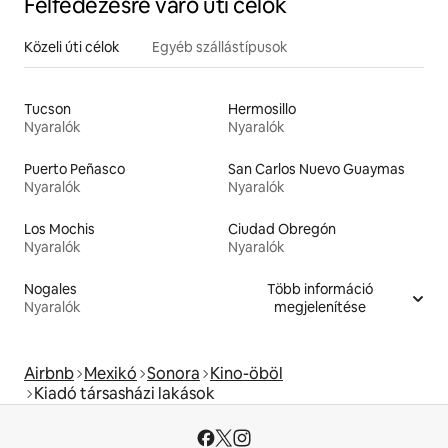
Felfedezésre váró úti célok
Közeli úti célok
Egyéb szállástípusok
Tucson
Hermosillo
Nyaralók
Nyaralók
Puerto Peñasco
San Carlos Nuevo Guaymas
Nyaralók
Nyaralók
Los Mochis
Ciudad Obregón
Nyaralók
Nyaralók
Nogales
Több információ
Nyaralók
megjelenítése
Airbnb
Mexikó
Sonora
Kino-öböl
Kiadó társasházi lakások