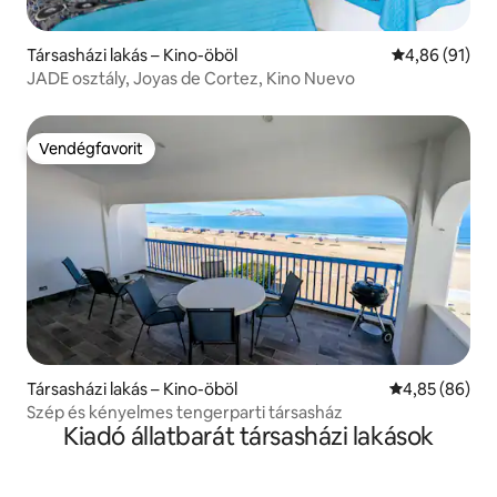
Társasházi lakás – Kino-öböl
Átlagos érték
4,86 (91)
JADE osztály, Joyas de Cortez, Kino Nuevo
Vendégfavorit
Vendégfavorit
Társasházi lakás – Kino-öböl
Átlagos érték
4,85 (86)
Szép és kényelmes tengerparti társasház
Kiadó állatbarát társasházi lakások