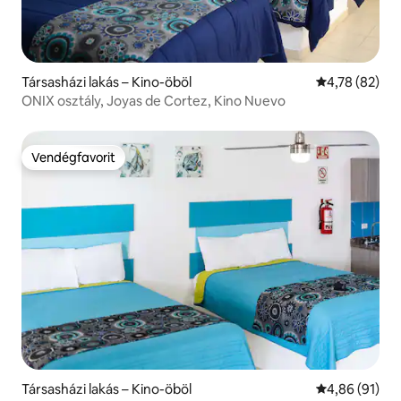
Társasházi lakás – Kino-öböl
Átlagos érték
4,78 (82)
ONIX osztály, Joyas de Cortez, Kino Nuevo
Vendégfavorit
Vendégfavorit
Társasházi lakás – Kino-öböl
Átlagos érték
4,86 (91)