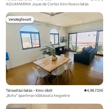
AGUAMARINA Joyas de Cortez Kino Nuevo lakás
Vendégfavorit
Vendégfavorit
Társasházi lakás – Kino-öböl
Átlagos értéke
4,96 (124)
„Buho” apartman kilátással a hegyekre