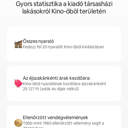
Gyors statisztika a kiadó társasházi
lakásokról Kino-öböl területén
Összes nyaraló
Fedezz fel 20 nyaralót Kino-öböl kínálatában
Az éjszakánkénti árak kezdőára:
Kino-öböl nyaralóinak kezdőára éjszakánként
25 127 Ft (adók és díjak nélkül)
Ellenőrzött vendégvélemények
Több mint 1960 ellenőrzött vélemény segít a