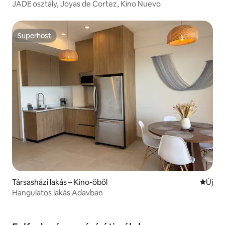
JADE osztály, Joyas de Cortez, Kino Nuevo
Superhost
Superhost
Társasházi lakás – Kino-öböl
Új szál
Új
Hangulatos lakás Adavban