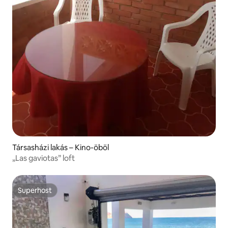
Társasházi lakás – Kino-öböl
„Las gaviotas” loft
Superhost
Superhost