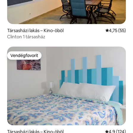
Társasházi lakás – Kino-öböl
Átlagos érték
4,75 (55)
Clinton 1 társasház
Vendégfavorit
Vendégfavorit
Társasházi lakás – Kino-öböl
Átlagos érték
4,9 (124)