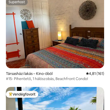
Superhost
Superhost
Társasházi lakás – Kino-öböl
Átlagos értéke
4,81 (161)
#15- Pihentető, 1 hálószobás, Beachfront Condo!
Vendégfavorit
Kiemelt vendégfavorit