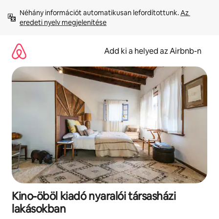
Ugrás
Néhány információt automatikusan lefordítottunk. 
Az 
a
eredeti nyelv megjelenítése
tartalomra
Add ki a helyed az Airbnb-n
Kino-öböl kiadó nyaralói társasházi
lakásokban