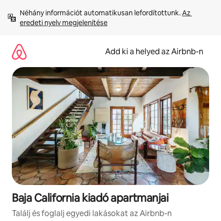
Ugrás
Néhány információt automatikusan lefordítottunk. 
Az 
a
eredeti nyelv megjelenítése
tartalomra
Add ki a helyed az Airbnb-n
Baja California kiadó apartmanjai
Találj és foglalj egyedi lakásokat az Airbnb-n