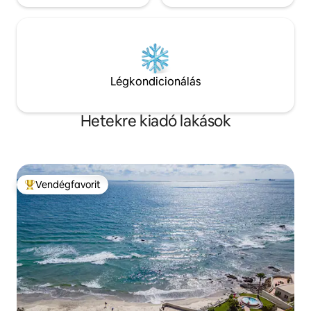
Légkondicionálás
Hetekre kiadó lakások
Vendégfavorit
Kiemelt vendégfavorit