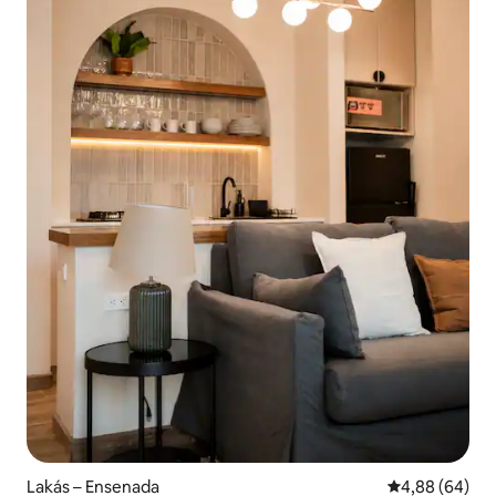
Lakás – Ensenada
Átlagos érték
4,88 (64)