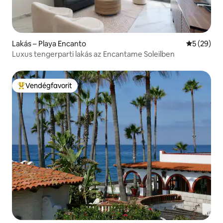
Lakás – Playa Encanto
Átlagos ér
5 (29)
Luxus tengerparti lakás az Encantame Soleilben
Vendégfavorit
Kiemelt vendégfavorit