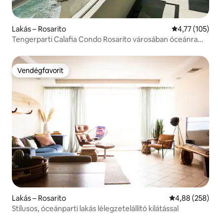
Lakás – Rosarito
Átlagos értéke
4,77 (105)
Tengerparti Calafia Condo Rosarito városában óceánra
néző kilátással
Vendégfavorit
Vendégfavorit
Lakás – Rosarito
Átlagos értéke
4,88 (258)
Stílusos, óceánparti lakás lélegzetelállító kilátással