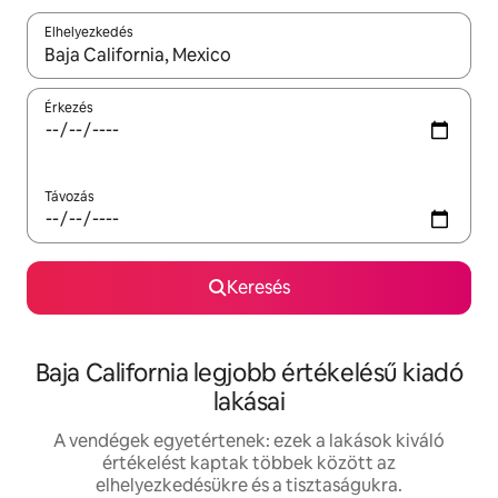
Elhelyezkedés
Az eredmények között a felfelé és a lefelé nyíllal navigálhatsz, 
Érkezés
Távozás
Keresés
Baja California legjobb értékelésű kiadó
lakásai
A vendégek egyetértenek: ezek a lakások kiváló
értékelést kaptak többek között az
elhelyezkedésükre és a tisztaságukra.