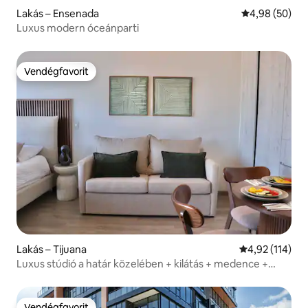
Lakás – Ensenada
Átlagos érték
4,98 (50)
Luxus modern óceánparti
Vendégfavorit
Vendégfavorit
Lakás – Tijuana
Átlagos értéke
4,92 (114)
Luxus stúdió a határ közelében + kilátás + medence +
edzőterem
Vendégfavorit