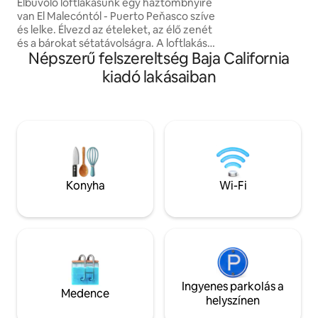
személyes fürdők
Elbűvölő loftlakásunk egy háztömbnyire
teraszunkról (a kö
van El Malecóntól - Puerto Peňasco szíve
🌅 Kültéri konyha🍳/ Nappali
és lelke. Élvezd az ételeket, az élő zenét
tűzrakóhellyel és moziva
és a bárokat sétatávolságra. A loftlakás
Népszerű felszereltség Baja California
lakóépületben talá
rusztikus mexikói dekorációja
biztonság) Sétatáv
szórakoztató bohém csavarral
kiadó lakásaiban
éttermektől és Ma
rendelkezik, amely még a lakás
mérföld)
elhagyása előtt elkészíti a fotózást. Ez a
kényelmes és privát loftlakás felszerelt
konyhával, minden kényelmi
szolgáltatással rendelkező
fürdőszobával, egy king méretű ággyal a
földszinten és egy queen méretű ággyal
rendelkezik a létrán, nem is beszélve az
Konyha
Wi-Fi
óceánra nyíló kilátásról. Tengerparti
naplementék, itt vagy!
Ingyenes parkolás a
Medence
helyszínen