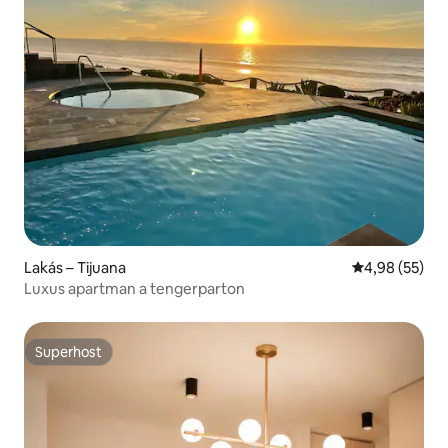
Lakás – Tijuana
Átlagos érték
4,98 (55)
Luxus apartman a tengerparton
Superhost
Superhost