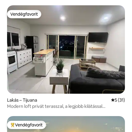
Vendégfavorit
Vendégfavorit
Lakás – Tijuana
Átlagos ér
5 (31)
Modern loft privát terasszal, a legjobb kilátással
Tijuanában
Vendégfavorit
Kiemelt vendégfavorit