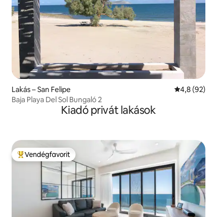
Lakás – San Felipe
Átlagos érté
4,8 (92)
Baja Playa Del Sol Bungaló 2
Kiadó privát lakások
Vendégfavorit
Kiemelt vendégfavorit