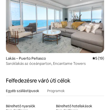
Lakás – Puerto Peñasco
Átlagos ér
5 (19)
Saroklakás az óceánparton, Encantame Towers
Felfedezésre váró úti célok
Egyéb szállástípusok
Programok
Bérelhető nyaralók
Bérelhető hotellakások