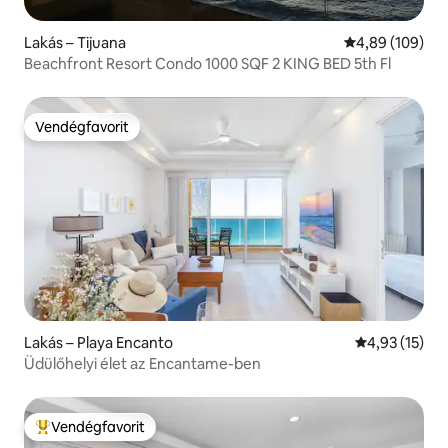
Lakás – Tijuana
Átlagos értéke
4,89 (109)
Beachfront Resort Condo 1000 SQF 2 KING BED 5th Fl
Vendégfavorit
Vendégfavorit
Lakás – Playa Encanto
Átlagos érték
4,93 (15)
Üdülőhelyi élet az Encantame-ben
Vendégfavorit
Kiemelt vendégfavorit