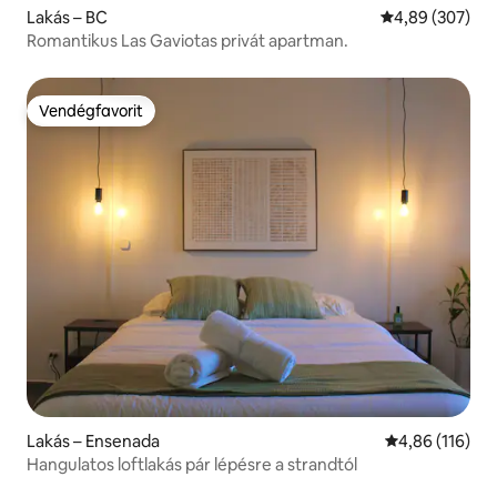
Lakás – BC
Átlagos értéke
4,89 (307)
Romantikus Las Gaviotas privát apartman.
Vendégfavorit
Vendégfavorit
Lakás – Ensenada
Átlagos értéke
4,86 (116)
Hangulatos loftlakás pár lépésre a strandtól