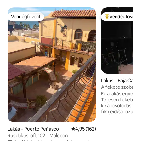
Vendégfavorit
Vendégfavorit
Vendégfavorit
Kiemelt vendégfa
Lakás – Baja Califo
A fekete szoba
Ez a lakás egyedi s
Teljesen fekete, í
kikapcsolódáshoz 
filmjeid/sorozata
King méretű matr
tévé *Légkondicio
Lakás – Puerto Peñasco
Átlagos értékelés: 5/4,95, 162 
4,95 (162)
Fi *Minden a képe
Rusztikus loft 102 – Malecon
Élvezd a gyönyörű