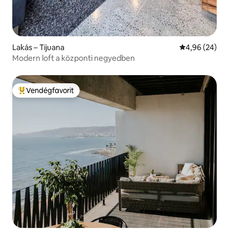
Lakás – Tijuana
Átlagos érték
4,96 (24)
Modern loft a központi negyedben
Vendégfavorit
Kiemelt vendégfavorit