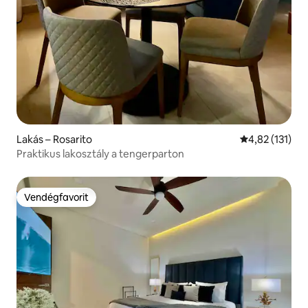
Lakás – Rosarito
Átlagos értéke
4,82 (131)
Praktikus lakosztály a tengerparton
Vendégfavorit
Vendégfavorit