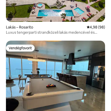
Lakás – Rosarito
Átlagos érték
4,98 (98)
Luxus tengerparti strandközeli lakás medencével és
jacuzzival
Vendégfavorit
Vendégfavorit