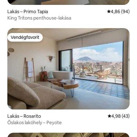
Lakás – Primo Tapia
Átlagos érték
4,86 (94)
King Tritons penthouse-lakása
Vendégfavorit
Vendégfavorit
Lakás – Rosarito
Átlagos érték
4,98 (43)
Őslakos lakóhely – Peyote