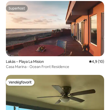
Superhost
Superhost
Lakás – Playa La Mision
Átlagos érté
4,9 (10)
Casa Marina - Ocean Front Residence
Vendégfavorit
Vendégfavorit