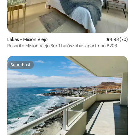
Lakás – Misión Viejo
Átlagos érték
4,93 (70)
Rosarito Mision Viejo Sur 1 hálószobás apartman B203
Superhost
Superhost