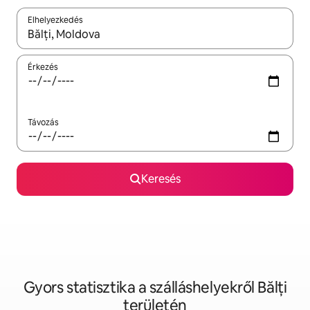
Elhelyezkedés
Az eredmények között a felfelé és a lefelé nyíllal navigálhatsz, 
Érkezés
Távozás
Keresés
Gyors statisztika a szálláshelyekről Bălți
területén