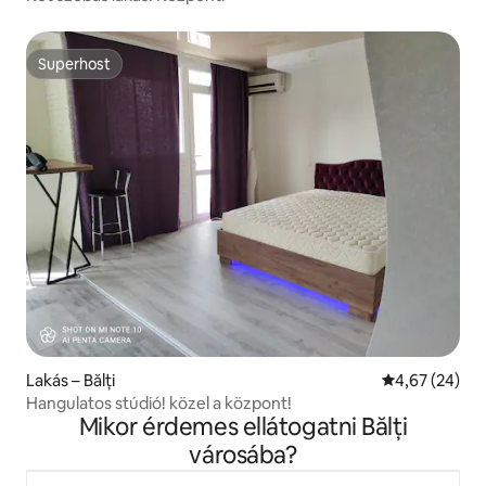
Superhost
Superhost
Lakás – Bălți
Átlagos érték
4,67 (24)
Hangulatos stúdió! közel a központ!
Mikor érdemes ellátogatni Bălți
városába?