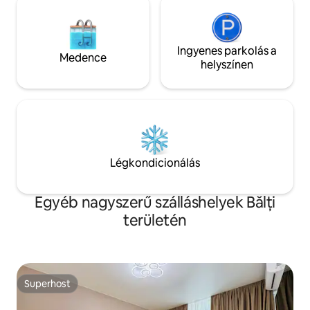
Ingyenes parkolás a
Medence
helyszínen
Légkondicionálás
Egyéb nagyszerű szálláshelyek Bălți
területén
Superhost
Superhost