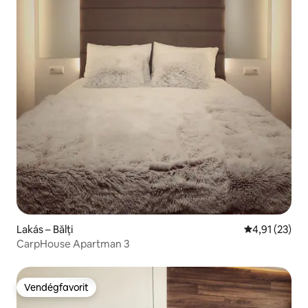
Lakás – Bălți
Átlagos érték
4,91 (23)
CarpHouse Apartman 3
Vendégfavorit
Vendégfavorit