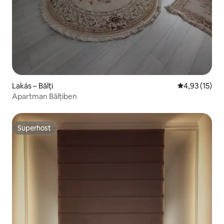
Lakás – Bălți
Átlagos érték
4,93 (15)
Apartman Bălțiben
Superhost
Superhost