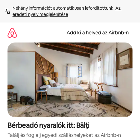
Ugrás
Néhány információt automatikusan lefordítottunk. 
Az 
a
eredeti nyelv megjelenítése
tartalomra
Add ki a helyed az Airbnb-n
Bérbeadó nyaralók itt: Bălți
Találj és foglalj egyedi szálláshelyeket az Airbnb-n