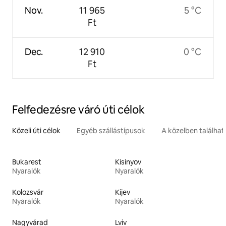
Nov.
11 965
5 °C
Ft
Dec.
12 910
0 °C
Ft
Felfedezésre váró úti célok
Közeli úti célok
Egyéb szállástípusok
A közelben találha
Bukarest
Kisinyov
Nyaralók
Nyaralók
Kolozsvár
Kijev
Nyaralók
Nyaralók
Nagyvárad
Lviv