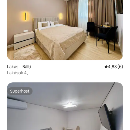
Lakás – Bălți
Átlagos érté
4,83 (6)
Lakások 4,
Superhost
Superhost