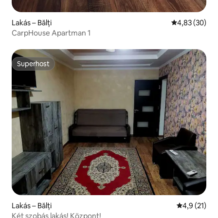
Lakás – Bălți
Átlagos érték
4,83 (30)
CarpHouse Apartman 1
Superhost
Superhost
Lakás – Bălți
Átlagos érté
4,9 (21)
Két szobás lakás! Központ!