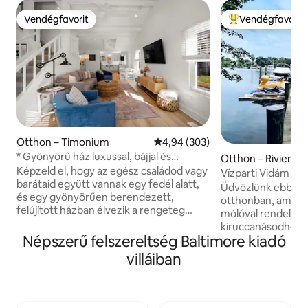
Vendégfavorit
Vendégfavorit
Vendégfavorit
Kiemelt vendégfa
Otthon – Timonium
Átlagos értékelés: 5/4,94, 303 
4,94 (303)
* Gyönyörű ház luxussal, bájjal és
Otthon – Riviera 
kényelemmel *
Képzeld el, hogy az egész családod vagy
Vízparti Vidám 5 o
barátaid együtt vannak egy fedél alatt,
Üdvözlünk ebben a
és egy gyönyörűen berendezett,
otthonban, amely 
felújított házban élvezik a rengeteg
mólóval rendelkezi
kényelmi szolgáltatást. Nos, ne képzelj
kiruccanásodhoz. 
többet!!! Ebben az otthonban minden
Népszerű felszereltség Baltimore kiadó
nyaralásokhoz, el
megtalálható – 4 ágy (3 king / 1 queen)
találkozókhoz, csa
villáiban
plüss matracokkal és csúcsminőségű
összejövetelekhez és üzl
ágyneművel és 2 fürdőszobával, 3
Teremts emlékeke
intelligens TV-vel,
élményeket, mikö
mosógéppel/szárítógéppel, nyitott
hálószobát és a 4 