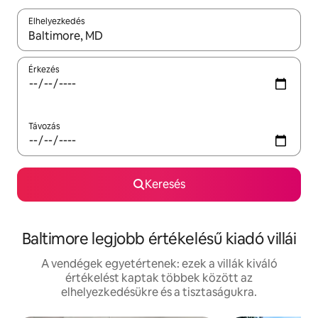
Elhelyezkedés
Az eredmények között a felfelé és a lefelé nyíllal navigálhatsz, 
Érkezés
Távozás
Keresés
Baltimore legjobb értékelésű kiadó villái
A vendégek egyetértenek: ezek a villák kiváló
értékelést kaptak többek között az
elhelyezkedésükre és a tisztaságukra.