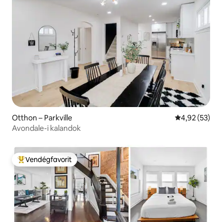
Otthon – Parkville
Átlagos érték
4,92 (53)
Avondale-i kalandok
Vendégfavorit
Kiemelt vendégfavorit