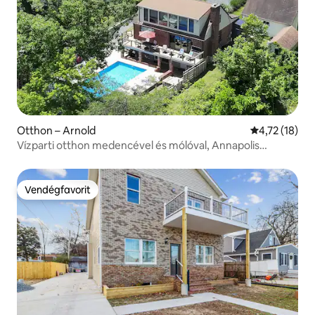
Otthon – Arnold
Átlagos érték
4,72 (18)
Vízparti otthon medencével és mólóval, Annapolis
közelében
Vendégfavorit
Vendégfavorit