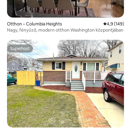
Otthon – Columbia Heights
Átlagos érték
4,9 (149)
Nagy, fényűző, modern otthon Washington központjában
Superhost
Superhost