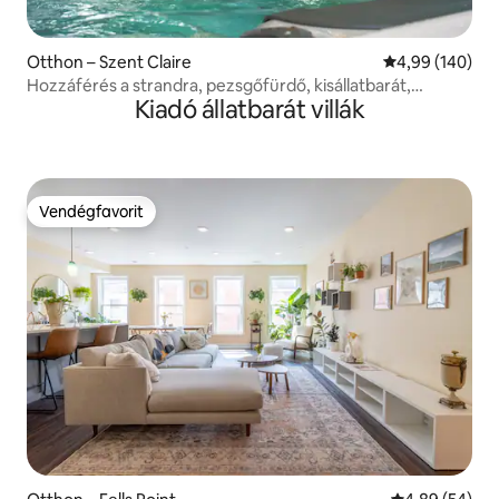
Otthon – Szent Claire
Átlagos értéke
4,99 (140)
Hozzáférés a strandra, pezsgőfürdő, kisállatbarát,
Kiadó állatbarát villák
teljesen elkerített
Vendégfavorit
Vendégfavorit