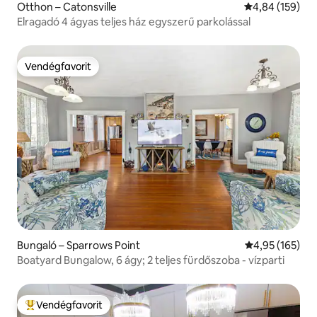
Otthon – Catonsville
Átlagos értéke
4,84 (159)
Elragadó 4 ágyas teljes ház egyszerű parkolással
Vendégfavorit
Vendégfavorit
Bungaló – Sparrows Point
Átlagos értéke
4,95 (165)
Boatyard Bungalow, 6 ágy; 2 teljes fürdőszoba - vízparti
Vendégfavorit
Kiemelt vendégfavorit