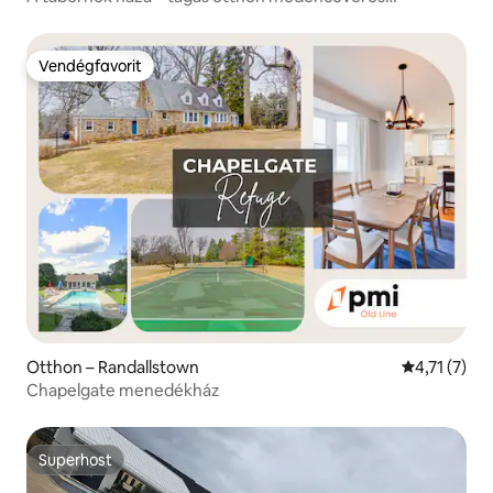
pezsgőfürdővel
Vendégfavorit
Vendégfavorit
Otthon – Randallstown
Átlagos érté
4,71 (7)
Chapelgate menedékház
Superhost
Superhost