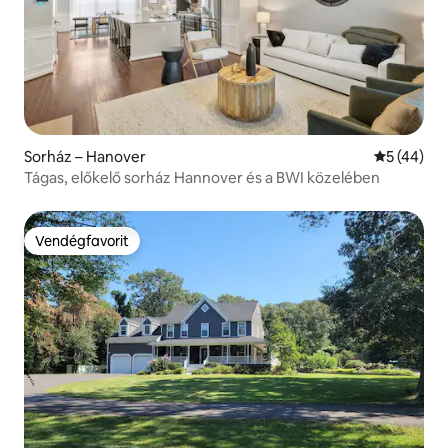
Sorház – Hanover
Átlagos ér
5 (44)
Tágas, előkelő sorház Hannover és a BWI közelében
Vendégfavorit
Vendégfavorit