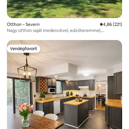
Otthon – Severn
Átlagos értéke
4,86 (221)
Nagy otthon saját medencével, edzőteremmel,
szaunával, 7 hálószobával
Vendégfavorit
Vendégfavorit