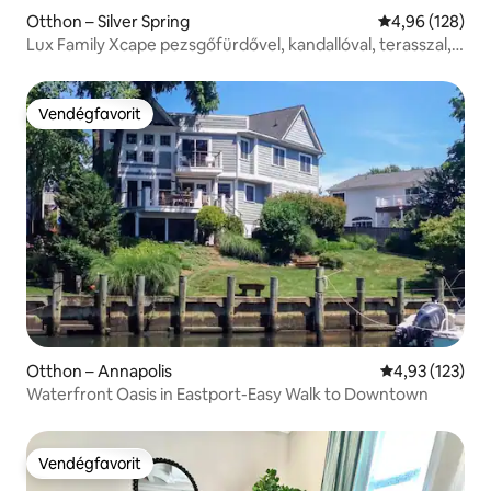
Otthon – Silver Spring
Átlagos értéke
4,96 (128)
Lux Family Xcape pezsgőfürdővel, kandallóval, terasszal,
grillel
Vendégfavorit
Vendégfavorit
Otthon – Annapolis
Átlagos értéke
4,93 (123)
Waterfront Oasis in Eastport-Easy Walk to Downtown
Vendégfavorit
Vendégfavorit