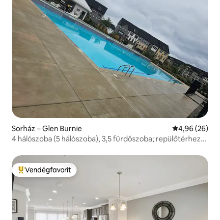
Sorház – Glen Burnie
Átlagos érték
4,96 (26)
4 hálószoba (5 hálószoba), 3,5 fürdőszoba; repülőtérhez
közel, elektromosautó-töltő
Vendégfavorit
Kiemelt vendégfavorit