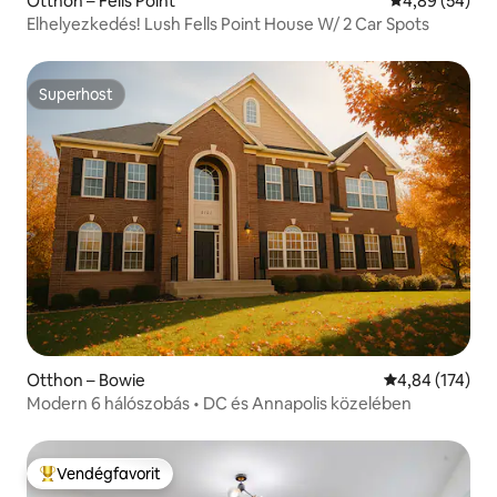
Otthon – Fells Point
Átlagos érték
4,89 (54)
Elhelyezkedés! Lush Fells Point House W/ 2 Car Spots
Superhost
Superhost
Otthon – Bowie
Átlagos értéke
4,84 (174)
Modern 6 hálószobás • DC és Annapolis közelében
Vendégfavorit
Kiemelt vendégfavorit