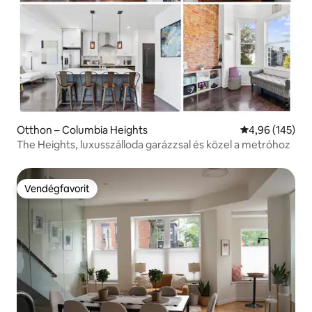
Otthon – Columbia Heights
Átlagos értéke
4,96 (145)
The Heights, luxusszálloda garázzsal és közel a metróhoz
Vendégfavorit
Vendégfavorit