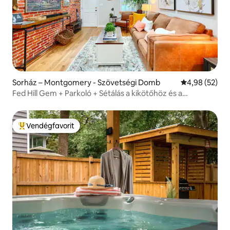
Sorház – Montgomery - Szövetségi Domb
Átlagos érték
4,98 (52)
Fed Hill Gem + Parkoló + Sétálás a kikötőhöz és a
stadionokhoz
Vendégfavorit
Kiemelt vendégfavorit