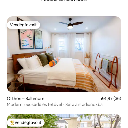
Vendégfavorit
Vendégfavorit
Otthon – Baltimore
Átlagos érték
4,97 (36)
Modern luxusüdülés tetővel - Séta a stadionokba
Vendégfavorit
Kiemelt vendégfavorit