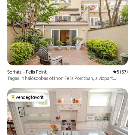
Sorház – Fells Point
Átlagos ér
5 (57)
Tágas, 4 hálószobás otthon Fells Pointban, a vízpart
közelében
Vendégfavorit
Kiemelt vendégfavorit