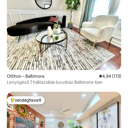
Otthon – Baltimore
Átlagos értéke
4,94 (173)
Lenyűgöző 7 hálószobás luxusház Baltimore-ban
Vendégfavorit
Kiemelt vendégfavorit