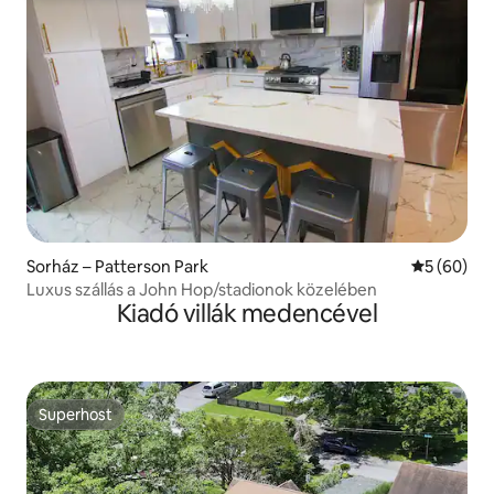
Sorház – Patterson Park
Átlagos ér
5 (60)
Luxus szállás a John Hop/stadionok közelében
Kiadó villák medencével
Superhost
Superhost