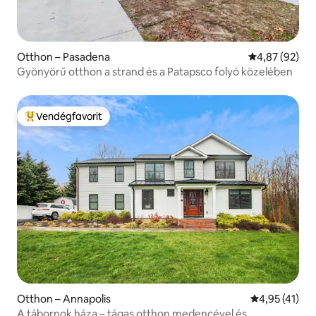
Otthon – Pasadena
Átlagos érték
4,87 (92)
Gyönyörű otthon a strand és a Patapsco folyó közelében
Vendégfavorit
Kiemelt vendégfavorit
Otthon – Annapolis
Átlagos érték
4,95 (41)
A tábornok háza – tágas otthon medencével és