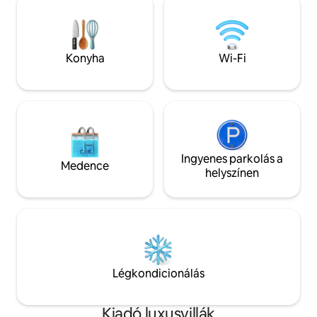
nappalival, 20 lábas mennyezettel, amely
hálószoba az első
a parasztház stílusú konyhához vezet,
négy pedig a máso
amely tele van funkcionalitással és
házban nagy, egyed
stílussal, és fantasztikus terasz
mérföldre találhat
Konyha
Wi-Fi
kanapéval, szerelt TV-vel, montrous
11,8 mérföldre Bal
piknikasztal és 2 fűtőberendezéssel.
mérföldre a hadit
akadémiától és 40 
Ingyenes parkolás a
Medence
helyszínen
Légkondicionálás
Kiadó luxusvillák