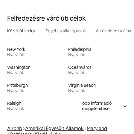
Felfedezésre váró úti célok
Közeli úti célok
Egyéb szállástípusok
A közelben találha
New York
Philadelphia
Nyaralók
Nyaralók
Washington
Óceánváros
Nyaralók
Nyaralók
Pittsburgh
Virginia Beach
Nyaralók
Nyaralók
Raleigh
Több információ
Nyaralók
megjelenítése
Airbnb
Amerikai Egyesült Államok
Maryland