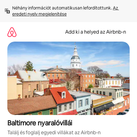
Ugrás
Néhány információt automatikusan lefordítottunk. 
Az 
a
eredeti nyelv megjelenítése
tartalomra
Add ki a helyed az Airbnb-n
Baltimore nyaralóvillái
Találj és foglalj egyedi villákat az Airbnb-n