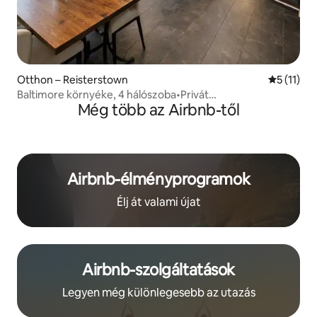
Otthon – Reisterstown
Átlagos é
5 (11)
Baltimore környéke, 4 hálószoba•Privát
Még több az Airbnb-től
medence•Kerítés•Háziállatok•King méretű ágy
Airbnb-élményprogramok
Élj át valami újat
Airbnb-szolgáltatások
Legyen még különlegesebb az utazás