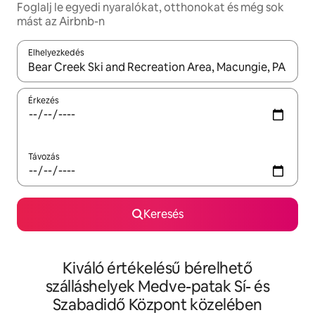
Foglalj le egyedi nyaralókat, otthonokat és még sok
mást az Airbnb-n
Elhelyezkedés
Az eredmények között a felfelé és a lefelé nyíllal navigálhatsz, 
Érkezés
Távozás
Keresés
Kiváló értékelésű bérelhető
szálláshelyek Medve-patak Sí- és
Szabadidő Központ közelében