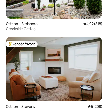
Otthon – Birdsboro
Átlagos értéke
4,92 (318)
Creekside Cottage
Vendégfavorit
Kiemelt vendégfavorit
Otthon – Stevens
Átlagos ért
5 (208)