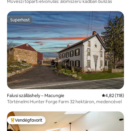
Művészi tóparti elvonulás: álomszerű kádban bulizás
Superhost
Superhost
Falusi szálláshely – Macungie
Átlagos értéke
4,82 (118)
Történelmi Hunter Forge Farm 32 hektáron, medencével
Vendégfavorit
Kiemelt vendégfavorit