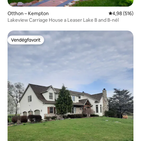
Otthon – Kempton
Átlagos értéke
4,98 (516)
Lakeview Carriage House a Leaser Lake B and B-nél
Vendégfavorit
Vendégfavorit