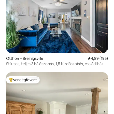
Otthon – Breinigsville
Átlagos értéke
4,89 (195)
Stílusos, teljes 3 hálószobás, 1,5 fürdőszobás, családi ház.
Vendégfavorit
Kiemelt vendégfavorit