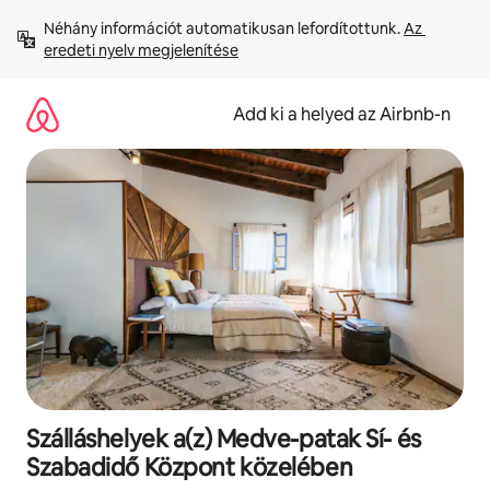
Ugrás
Néhány információt automatikusan lefordítottunk. 
Az 
a
eredeti nyelv megjelenítése
tartalomra
Add ki a helyed az Airbnb-n
Szálláshelyek a(z) Medve-patak Sí- és
Szabadidő Központ közelében