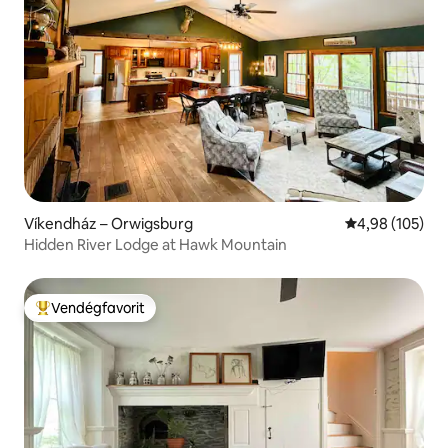
Víkendház – Orwigsburg
Átlagos értéke
4,98 (105)
Hidden River Lodge at Hawk Mountain
Vendégfavorit
Kiemelt vendégfavorit