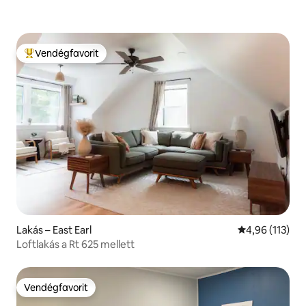
Vendégfavorit
Kiemelt vendégfavorit
Lakás – East Earl
Átlagos értéke
4,96 (113)
Loftlakás a Rt 625 mellett
Vendégfavorit
Vendégfavorit