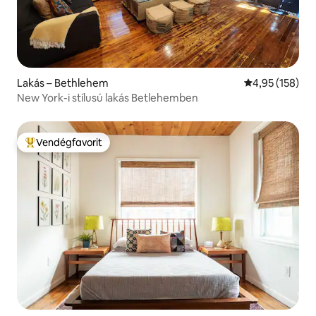
Lakás – Bethlehem
Átlagos értéke
4,95 (158)
New York-i stílusú lakás Betlehemben
Vendégfavorit
Kiemelt vendégfavorit