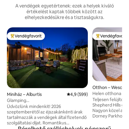
A vendégek egyetértenek: ezek a helyek kiváló
értékelést kaptak többek között az
elhelyezkedésükre és a tisztaságukra.
Vendégfavorit
Vendégfavorit
Kiemelt vendégfavorit
Kiemelt vendégfa
Otthon – Wescosvi
Helen otthona távo
Miniház – Alburtis
Átlagos értékelés: 5/4,9, 599 
4,9 (599)
Wescosville-ben
Teljesen felújított
Glamping
Shepherd Hills golf
faház~Pavilon/Pezsgőfürdő/Medence
Üdvözlünk mindenkit! 2026
Nagyon közel az a
1,5 NYC/1 Philly
szeptemberétől az éjszakánkénti árak
Dorney Parkhoz, a
tartalmazzák a vendégek által fizetendő
Crossingshez, a he
szolgáltatási díjat. Romantikus
egyetemekhez, a s
kiruccanás. Egy víkendház kényelme és