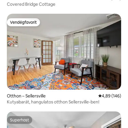
Covered Bridge Cottage
Vendégfavorit
Vendégfavorit
Otthon – Sellersville
Átlagos értéke
4,89 (146)
Kutyabarát, hangulatos otthon Sellersville-ben!
Superhost
Superhost