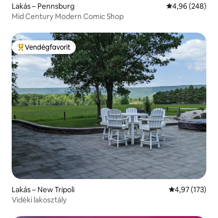
Lakás – Pennsburg
Átlagos értéke
4,96 (248)
Mid Century Modern Comic Shop
Vendégfavorit
Kiemelt vendégfavorit
Lakás – New Tripoli
Átlagos értéke
4,97 (173)
Vidéki lakosztály