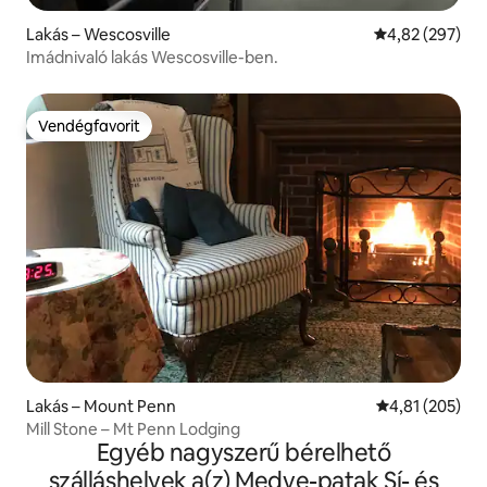
Lakás – Wescosville
Átlagos értéke
4,82 (297)
Imádnivaló lakás Wescosville-ben.
Vendégfavorit
Vendégfavorit
Lakás – Mount Penn
Átlagos értéke
4,81 (205)
Mill Stone – Mt Penn Lodging
Egyéb nagyszerű bérelhető
szálláshelyek a(z) Medve-patak Sí- és