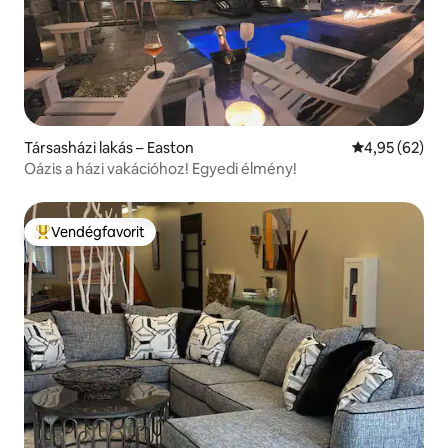
Társasházi lakás – Easton
Átlagos érték
4,95 (62)
Oázis a házi vakációhoz! Egyedi élmény!
Vendégfavorit
Kiemelt vendégfavorit