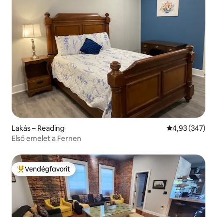
Lakás – Reading
Átlagos értéke
4,93 (347)
Első emelet a Fernen
Vendégfavorit
Kiemelt vendégfavorit