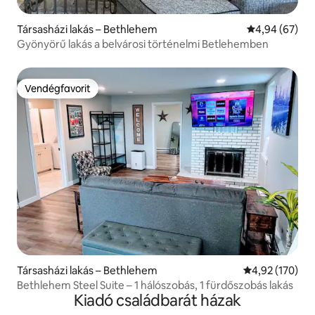
Társasházi lakás – Bethlehem
Átlagos érték
4,94 (67)
Gyönyörű lakás a belvárosi történelmi Betlehemben
Vendégfavorit
Vendégfavorit
Társasházi lakás – Bethlehem
Átlagos értéke
4,92 (170)
Bethlehem Steel Suite – 1 hálószobás, 1 fürdőszobás lakás
Kiadó családbarát házak