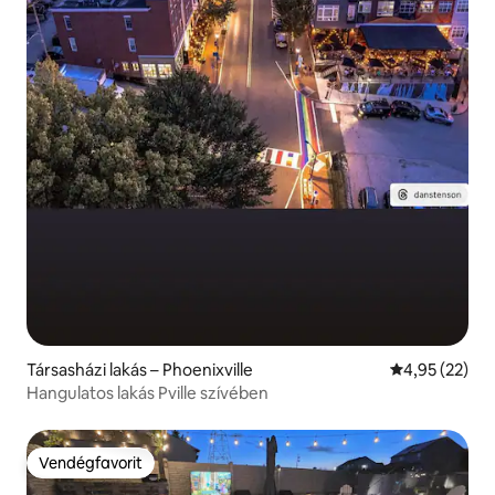
Társasházi lakás – Phoenixville
Átlagos érték
4,95 (22)
Hangulatos lakás Pville szívében
Vendégfavorit
Vendégfavorit