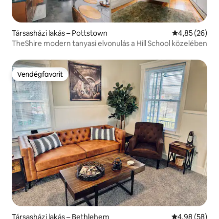
Társasházi lakás – Pottstown
Átlagos érték
4,85 (26)
TheShire modern tanyasi elvonulás a Hill School közelében
Vendégfavorit
Vendégfavorit
Társasházi lakás – Bethlehem
Átlagos érték
4,98 (58)