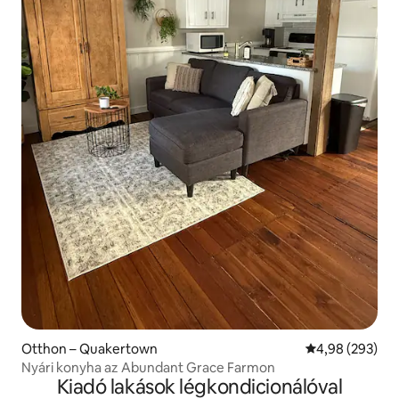
Otthon – Quakertown
Átlagos értéke
4,98 (293)
Nyári konyha az Abundant Grace Farmon
Kiadó lakások légkondicionálóval