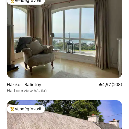
Vendégfavorit
Kiemelt vendégfavorit
Házikó – Ballintoy
Átlagos értéke
4,97 (208)
Harbourview házikó
Vendégfavorit
Kiemelt vendégfavorit