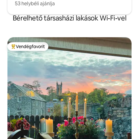
53 helybéli ajánlja
Bérelhető társasházi lakások Wi-Fi-vel
Vendégfavorit
Kiemelt vendégfavorit