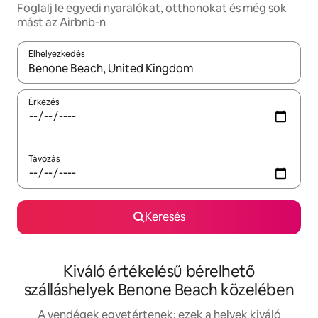
Foglalj le egyedi nyaralókat, otthonokat és még sok
mást az Airbnb-n
Elhelyezkedés
Az eredmények között a felfelé és a lefelé nyíllal navigálhatsz, 
Érkezés
Távozás
Keresés
Kiváló értékelésű bérelhető
szálláshelyek Benone Beach közelében
A vendégek egyetértenek: ezek a helyek kiváló