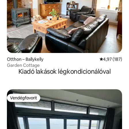
Otthon – Ballykelly
Átlagos értéke
4,97 (187)
Garden Cottage
Kiadó lakások légkondicionálóval
Vendégfavorit
Vendégfavorit