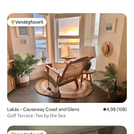
Vendégfavorit
Kiemelt vendégfavorit
Lakás – Causeway Coast and Glens
Átlagos értéke
4,98 (108)
Golf Terrace: Tee by the Sea