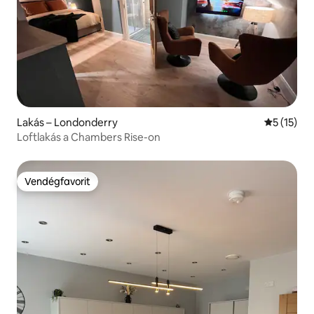
Lakás – Londonderry
Átlagos ér
5 (15)
Loftlakás a Chambers Rise-on
Vendégfavorit
Vendégfavorit