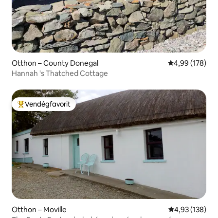
Otthon – County Donegal
Átlagos értéke
4,99 (178)
Hannah 's Thatched Cottage
Vendégfavorit
Kiemelt vendégfavorit
Otthon – Moville
Átlagos értéke
4,93 (138)