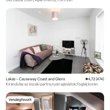
Lakás – Causeway Coast and Glens
Átlagos értéke
4,72 (474)
Kirándulás az északi partra;nyári ajánlatok;foglalj korán
Vendégfavorit
Vendégfavorit