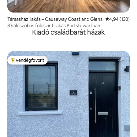
Társasházi lakás – Causeway Coast and Glens
Átlagos értéke
4,94 (130)
3 hálószobás földszinti lakás Portstewartban
Kiadó családbarát házak
Vendégfavorit
Kiemelt vendégfavorit