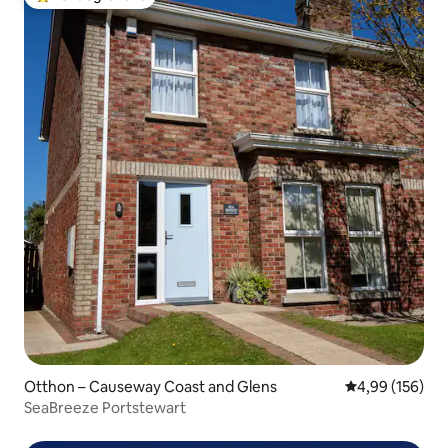
Kiemelt vendégfavorit
Otthon – Causeway Coast and Glens
Átlagos értéke
4,99 (156)
SeaBreeze Portstewart