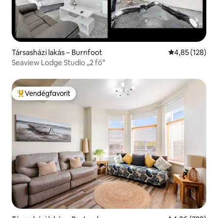
Társasházi lakás – Burnfoot
Átlagos értéke
4,85 (128)
Seaview Lodge Studio „2 fő”
Vendégfavorit
Kiemelt vendégfavorit