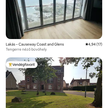
Lakás – Causeway Coast and Glens
Átlagos érték
4,94 (17)
Tengerre néző búvóhely
Vendégfavorit
Kiemelt vendégfavorit