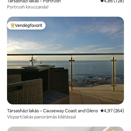
Társasházi lakás – Portrush
Átlagos értéke
4,86 (728)
Portrush kiruccanás!
Vendégfavorit
Kiemelt vendégfavorit
Társasházi lakás – Causeway Coast and Glens
Átlagos értéke
4,97 (264)
Vízparti lakás panorámás kilátással