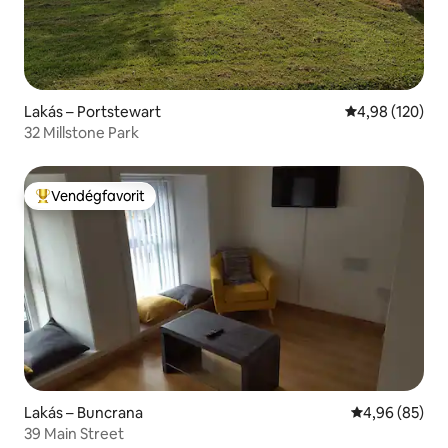
Lakás – Portstewart
Átlagos értéke
4,98 (120)
32 Millstone Park
Vendégfavorit
Kiemelt vendégfavorit
Lakás – Buncrana
Átlagos érték
4,96 (85)
39 Main Street