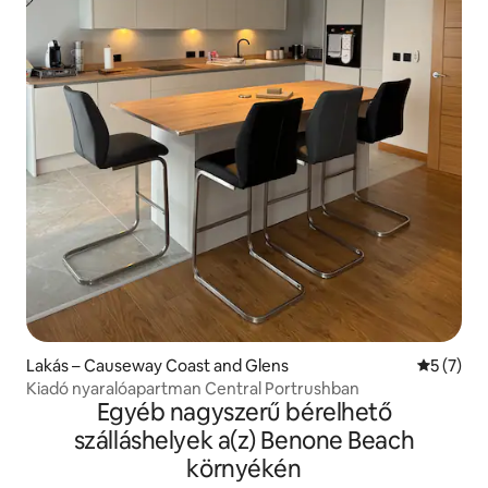
Lakás – Causeway Coast and Glens
Átlagos é
5 (7)
Kiadó nyaralóapartman Central Portrushban
Egyéb nagyszerű bérelhető
szálláshelyek a(z) Benone Beach
környékén