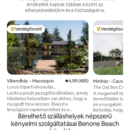
értékelést kaptak többek között az
elhelyezkedésükre és a tisztaságukra.
Vendégfavorit
Vendégfavorit
Kiemelt vendégfavorit
Kiemelt vendégfa
Víkendház – Macosquin
Átlagos értékelés: 5/4,99, 485 
4,99 (485)
Miniház – Causew
and Glens
Luxus tóparti elvonulás
The Oat Box Conv
pezsgőfürdővel/biliárdasztallal
Coast Ireland
Lazíts a privát pezsgőfürdőnkben, amely
A megemelt terüle
tökéletes helyzetben van ahhoz, hogy a
termőföldön talál
nyugodt tóra nézzen. Élvezd a
és a nyugalom fé
lenyűgöző naplementéket és a
biztosítja, hogy eg
Bérelhető szálláshelyek népszerű
csillagnézést éjszaka, miközben a meleg,
elmenekülhess a világ elől
nyugtató vízben áztatod magad. -
Bedford TK Horse 
kényelmi szolgáltatásai Benone Beach
*Gyönyörű érett kertek:Sétálj végig
alakítottuk át ven