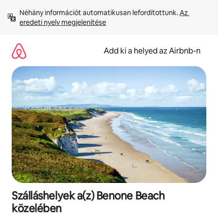
Ugrás
Néhány információt automatikusan lefordítottunk. 
Az 
a
eredeti nyelv megjelenítése
tartalomra
Add ki a helyed az Airbnb-n
Szálláshelyek a(z) Benone Beach
közelében