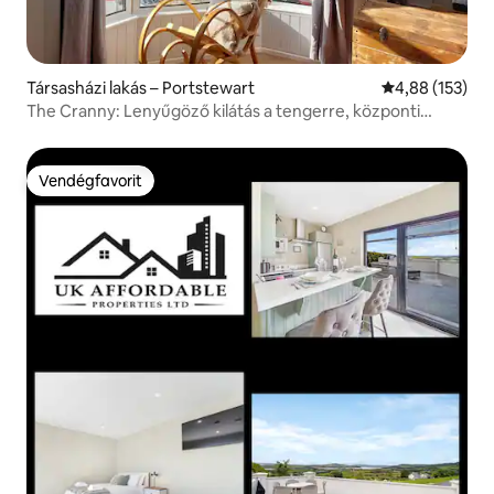
Társasházi lakás – Portstewart
Átlagos értéke
4,88 (153)
The Cranny: Lenyűgöző kilátás a tengerre, központi
elhelyezkedés
Vendégfavorit
Vendégfavorit