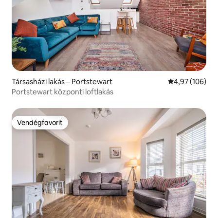
Társasházi lakás – Portstewart
Átlagos értéke
4,97 (106)
Portstewart központi loftlakás
Vendégfavorit
Vendégfavorit