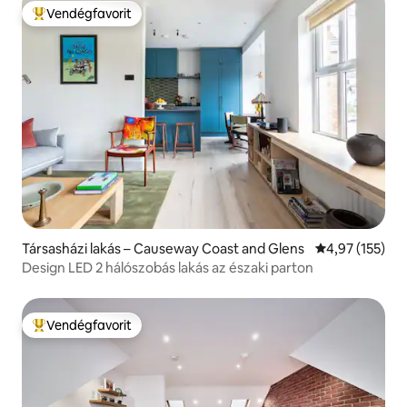
Vendégfavorit
Kiemelt vendégfavorit
Társasházi lakás – Causeway Coast and Glens
Átlagos értéke
4,97 (155)
Design LED 2 hálószobás lakás az északi parton
Vendégfavorit
Kiemelt vendégfavorit