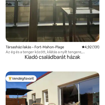
Társasházi lakás – Fort-Mahon-Plage
Átlagos értéke
4,92 (131)
Az ég és a tenger között, kilátás a nyílt tengere,
Kiadó családbarát házak
naplemente
Vendégfavorit
Kiemelt vendégfavorit