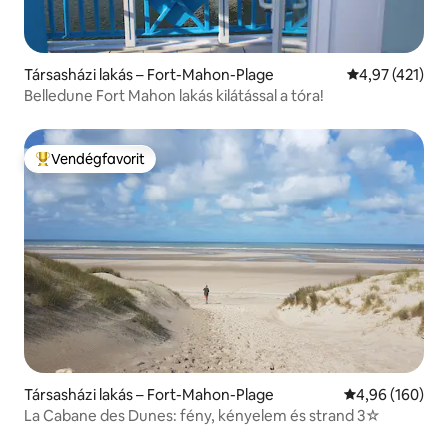
Társasházi lakás – Fort-Mahon-Plage
Átlagos értéke
4,97 (421)
Belledune Fort Mahon lakás kilátással a tóra!
Vendégfavorit
Kiemelt vendégfavorit
Társasházi lakás – Fort-Mahon-Plage
Átlagos értéke
4,96 (160)
La Cabane des Dunes: fény, kényelem és strand 3☆