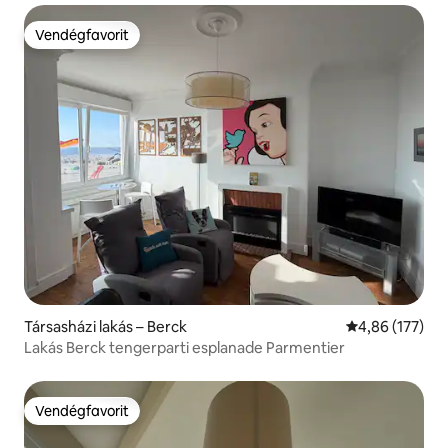
Vendégfavorit
Vendégfavorit
Társasházi lakás – Berck
Átlagos értéke
4,86 (177)
Lakás Berck tengerparti esplanade Parmentier
Vendégfavorit
Vendégfavorit