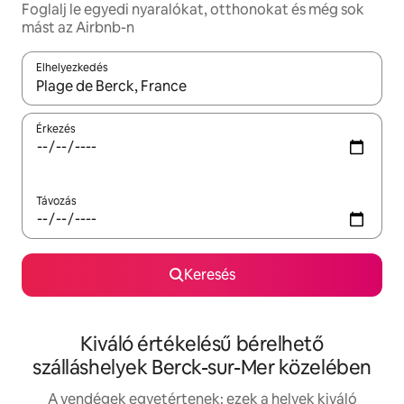
Foglalj le egyedi nyaralókat, otthonokat és még sok
mást az Airbnb-n
Elhelyezkedés
Az eredmények között a felfelé és a lefelé nyíllal navigálhatsz, 
Érkezés
Távozás
Keresés
Kiváló értékelésű bérelhető
szálláshelyek Berck-sur-Mer közelében
A vendégek egyetértenek: ezek a helyek kiváló