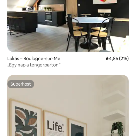
Lakás – Boulogne-sur-Mer
Átlagos értéke
4,85 (215)
„Egy nap a tengerparton”
Superhost
Superhost