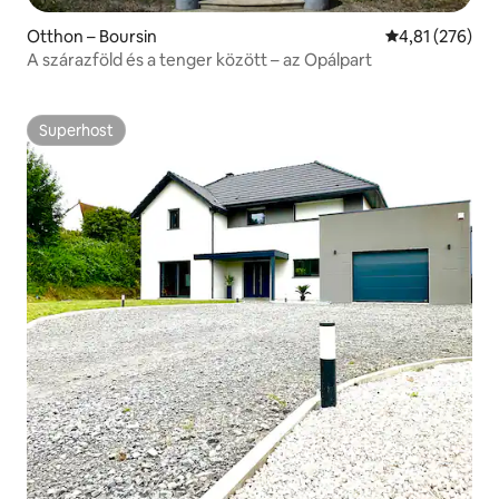
Otthon – Boursin
Átlagos értéke
4,81 (276)
A szárazföld és a tenger között – az Opálpart
Superhost
Superhost