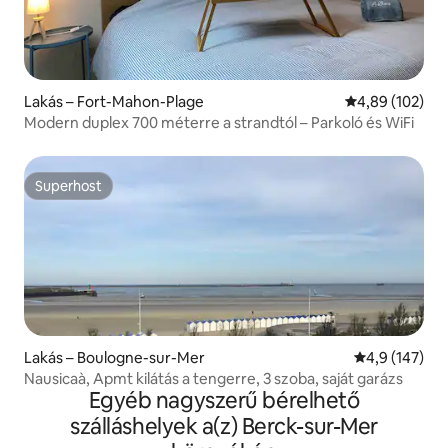
Lakás – Fort-Mahon-Plage
Átlagos értéke
4,89 (102)
Modern duplex 700 méterre a strandtól – Parkoló és WiFi
Superhost
Superhost
Lakás – Boulogne-sur-Mer
Átlagos érték
4,9 (147)
Nausicaà, Apmt kilátás a tengerre, 3 szoba, saját garázs
Egyéb nagyszerű bérelhető
szálláshelyek a(z) Berck-sur-Mer