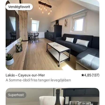
Vendégfavorit
Vendégfavorit
Lakás – Cayeux-sur-Mer
Átlagos értéke
4,85 (137)
A Somme-öböl friss tengeri levegőjében
Superhost
Superhost