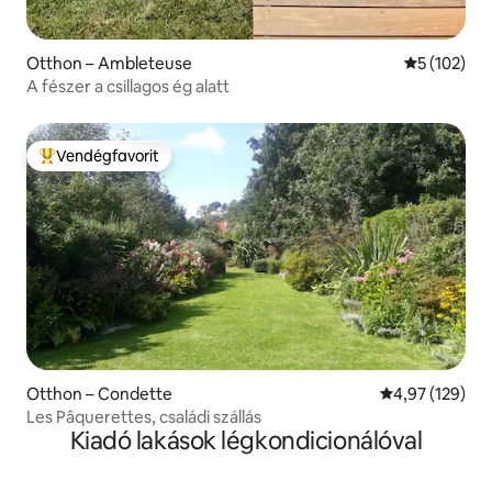
Otthon – Ambleteuse
Átlagos ért
5 (102)
A fészer a csillagos ég alatt
Vendégfavorit
Kiemelt vendégfavorit
Otthon – Condette
Átlagos értéke
4,97 (129)
Les Pâquerettes, családi szállás
Kiadó lakások légkondicionálóval