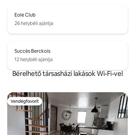
Eole Club
26 helybéli ajánlja
Succès Berckois
12 helybéli ajánlja
Bérelhető társasházi lakások Wi-Fi-vel
Vendégfavorit
Vendégfavorit