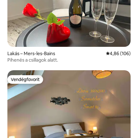
Lakás – Mers-les-Bains
Átlagos értéke
4,86 (106)
Pihenés a csillagok alatt.
Vendégfavorit
Vendégfavorit