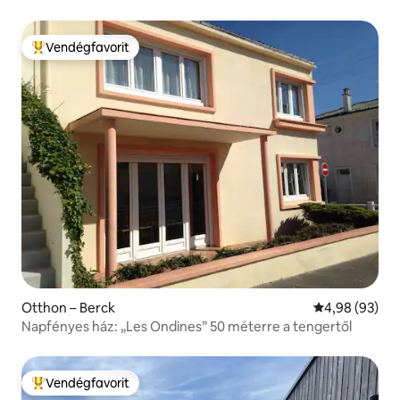
Vendégfavorit
Kiemelt vendégfavorit
Otthon – Berck
Átlagos érték
4,98 (93)
Napfényes ház: „Les Ondines” 50 méterre a tengertől
Vendégfavorit
Kiemelt vendégfavorit