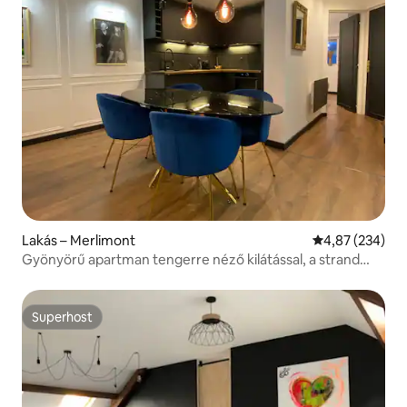
Lakás – Merlimont
Átlagos értéke
4,87 (234)
Gyönyörű apartman tengerre néző kilátással, a strand
közelében
Superhost
Superhost