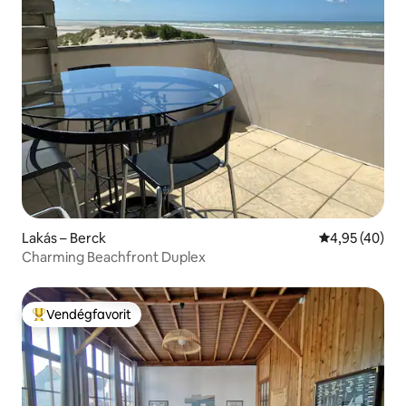
Lakás – Berck
Átlagos érték
4,95 (40)
Charming Beachfront Duplex
Vendégfavorit
Kiemelt vendégfavorit