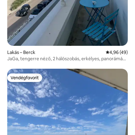
Lakás – Berck
Átlagos érték
4,96 (49)
JaGa, tengerre néző, 2 hálószobás, erkélyes, panorámás
kilátással, 4 fő részére
Vendégfavorit
Vendégfavorit