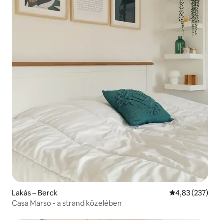
Lakás – Berck
Átlagos értéke
4,83 (237)
Casa Marso - a strand közelében