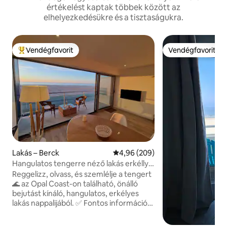
értékelést kaptak többek között az
elhelyezkedésükre és a tisztaságukra.
Vendégfavorit
Vendégfavorit
Kiemelt vendégfavorit
Vendégfavorit
Lakás – Berck
Átlagos értékelés: 5/4,96, 209 
4,96 (209)
Hangulatos tengerre néző lakás erkéllyel
és garázzsal
Reggelizz, olvass, és szemlélje a tengert
🌊 az Opal Coast-on található, önálló
bejutást kínáló, hangulatos, erkélyes
lakás nappalijából. ✅ Fontos információk
🌅180°-os kilátás a tengerre 🪟 Nagy
franciaablak és 6 m²-es erkély 🚗Privát