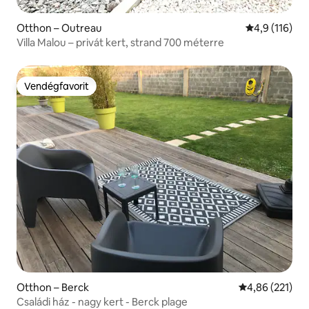
Otthon – Outreau
Átlagos érték
4,9 (116)
Villa Malou – privát kert, strand 700 méterre
Vendégfavorit
Vendégfavorit
Otthon – Berck
Átlagos értéke
4,86 (221)
Családi ház - nagy kert - Berck plage