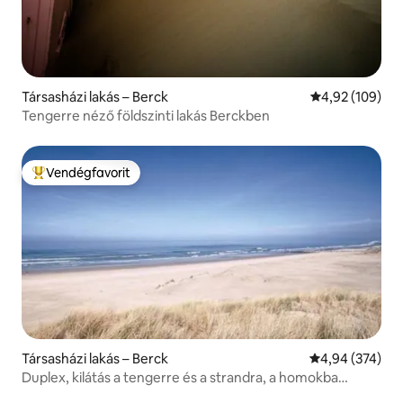
Társasházi lakás – Berck
Átlagos értéke
4,92 (109)
Tengerre néző földszinti lakás Berckben
Vendégfavorit
Kiemelt vendégfavorit
Társasházi lakás – Berck
Átlagos értéke
4,94 (374)
Duplex, kilátás a tengerre és a strandra, a homokba
süllyedve