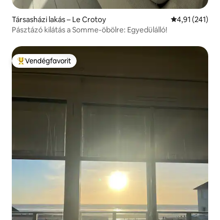
Társasházi lakás – Le Crotoy
Átlagos értéke
4,91 (241)
Pásztázó kilátás a Somme-öbölre: Egyedülálló!
Vendégfavorit
Kiemelt vendégfavorit