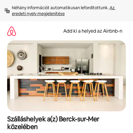
Ugrás
Néhány információt automatikusan lefordítottunk. 
Az 
a
eredeti nyelv megjelenítése
tartalomra
Add ki a helyed az Airbnb-n
Szálláshelyek a(z) Berck-sur-Mer
közelében