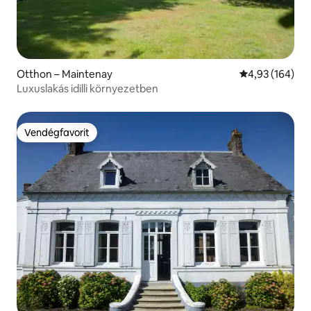
Otthon – Maintenay
Átlagos értéke
4,93 (164)
Luxuslakás idilli környezetben
Vendégfavorit
Vendégfavorit