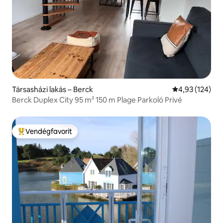
Társasházi lakás – Berck
Átlagos értéke
4,93 (124)
Berck Duplex City 95 m² 150 m Plage Parkoló Privé
Vendégfavorit
Kiemelt vendégfavorit