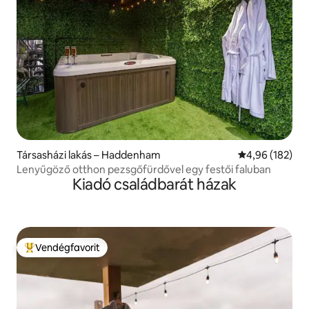
Társasházi lakás – Haddenham
Átlagos értéke
4,96 (182)
Lenyűgöző otthon pezsgőfürdővel egy festői faluban
Kiadó családbarát házak
Vendégfavorit
Kiemelt vendégfavorit