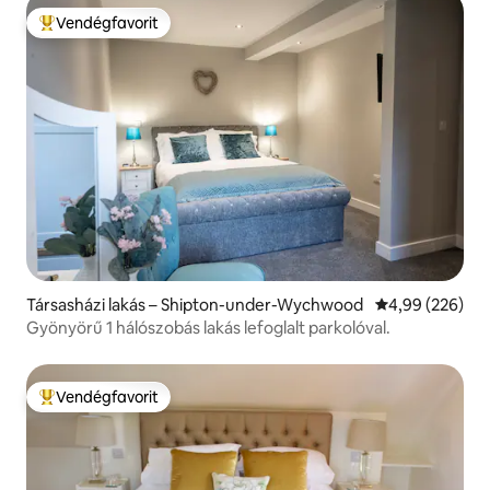
Vendégfavorit
Kiemelt vendégfavorit
Társasházi lakás – Shipton-under-Wychwood
Átlagos értéke
4,99 (226)
Gyönyörű 1 hálószobás lakás lefoglalt parkolóval.
Vendégfavorit
Kiemelt vendégfavorit