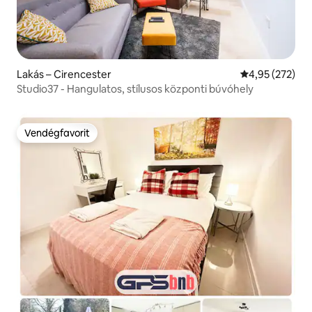
Lakás – Cirencester
Átlagos értéke
4,95 (272)
Studio37 - Hangulatos, stílusos központi búvóhely
Vendégfavorit
Vendégfavorit