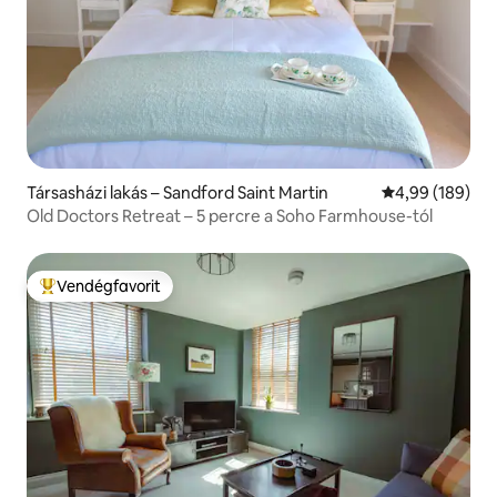
Társasházi lakás – Sandford Saint Martin
Átlagos értéke
4,99 (189)
Old Doctors Retreat – 5 percre a Soho Farmhouse-tól
Vendégfavorit
Kiemelt vendégfavorit