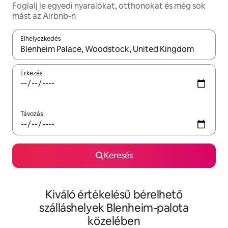
Foglalj le egyedi nyaralókat, otthonokat és még sok
mást az Airbnb-n
Elhelyezkedés
Az eredmények között a felfelé és a lefelé nyíllal navigálhatsz, 
Érkezés
Távozás
Keresés
Kiváló értékelésű bérelhető
szálláshelyek Blenheim-palota
közelében