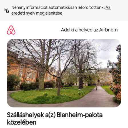
Ugrás
Néhány információt automatikusan lefordítottunk. 
Az 
a
eredeti nyelv megjelenítése
tartalomra
Add ki a helyed az Airbnb-n
Szálláshelyek a(z) Blenheim-palota
közelében