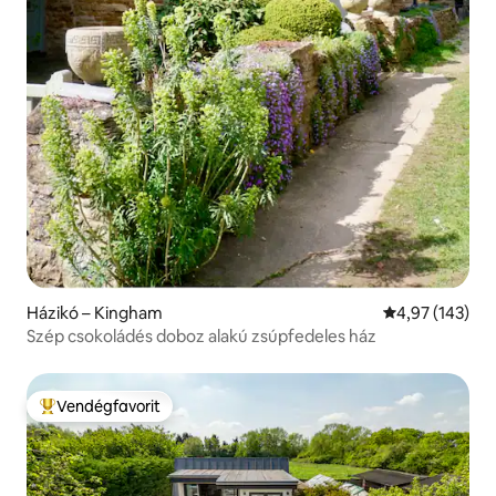
Házikó – Kingham
Átlagos értéke
4,97 (143)
Szép csokoládés doboz alakú zsúpfedeles ház
Vendégfavorit
Kiemelt vendégfavorit