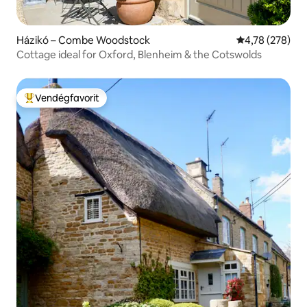
Házikó – Combe Woodstock
Átlagos értéke
4,78 (278)
Cottage ideal for Oxford, Blenheim & the Cotswolds
Vendégfavorit
Kiemelt vendégfavorit