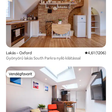
Lakás – Oxford
Átlagos értékel
4,61 (1206)
Gyönyörű lakás South Parkra nyíló kilátással
Vendégfavorit
Vendégfavorit