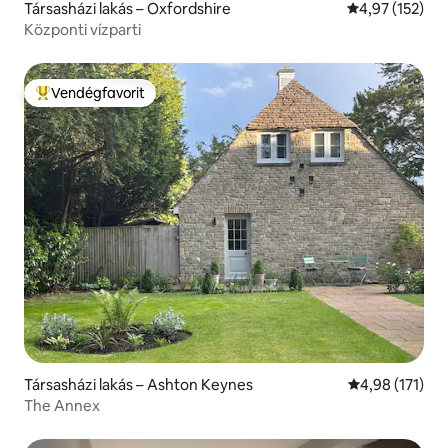
Társasházi lakás – Oxfordshire
Átlagos értéke
4,97 (152)
Központi vízparti
Vendégfavorit
Kiemelt vendégfavorit
Társasházi lakás – Ashton Keynes
Átlagos értéke
4,98 (171)
The Annex