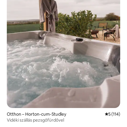
Otthon – Horton-cum-Studley
Átlagos ért
5 (114)
Vidéki szállás pezsgőfürdővel