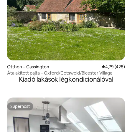
Otthon – Cassington
Átlagos értéke
4,79 (428)
Átalakított pajta – Oxford/Cotswold/Bicester Village
Kiadó lakások légkondicionálóval
Superhost
Superhost