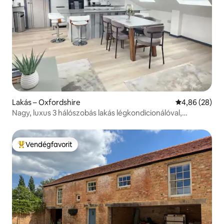
Lakás – Oxfordshire
Átlagos érték
4,86 (28)
Nagy, luxus 3 hálószobás lakás légkondicionálóval,
ingyenes parkolással, Wi-Fi-vel
Vendégfavorit
Kiemelt vendégfavorit