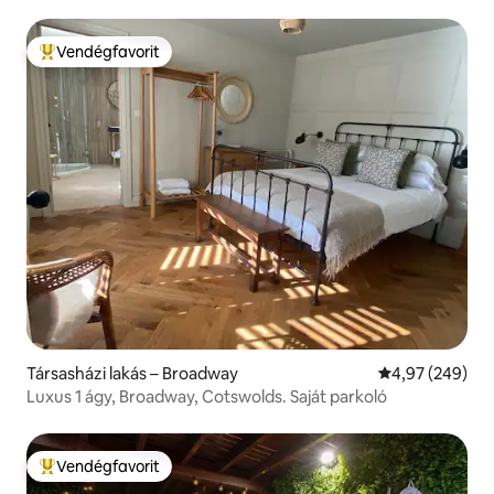
Vendégfavorit
Kiemelt vendégfavorit
Társasházi lakás – Broadway
Átlagos értéke
4,97 (249)
Luxus 1 ágy, Broadway, Cotswolds. Saját parkoló
Vendégfavorit
Kiemelt vendégfavorit