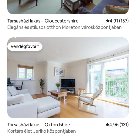
Társasházi lakás – Gloucestershire
Átlagos értéke
4,91 (157)
Elegáns és stílusos otthon Moreton városközpontjában
Vendégfavorit
Vendégfavorit
Társasházi lakás – Oxfordshire
Átlagos értéke
4,96 (131)
Kortárs élet Jerikó központjában