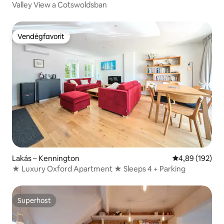
Valley View a Cotswoldsban
Vendégfavorit
Vendégfavorit
Lakás – Kennington
Átlagos értéke
4,89 (192)
★ Luxury Oxford Apartment ★ Sleeps 4 + Parking
Superhost
Superhost