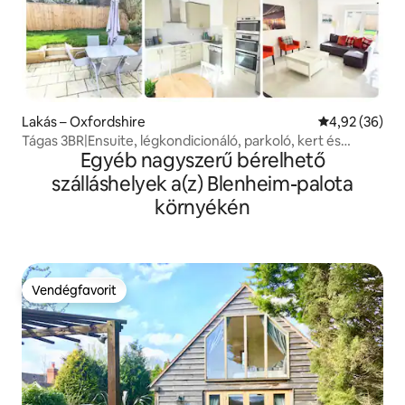
Lakás – Oxfordshire
Átlagos érték
4,92 (36)
Tágas 3BR|Ensuite, légkondicionáló, parkoló, kert és
Egyéb nagyszerű bérelhető
Netflix
szálláshelyek a(z) Blenheim-palota
környékén
Vendégfavorit
Vendégfavorit