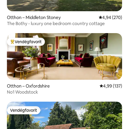
Otthon – Middleton Stoney
Átlagos értéke
4,94 (270)
The Bothy - luxury one bedroom country cottage
Vendégfavorit
Kiemelt vendégfavorit
Otthon – Oxfordshire
Átlagos értéke
4,99 (137)
No1 Woodstock
Vendégfavorit
Vendégfavorit