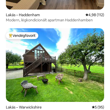
Lakás – Haddenham
Átlagos értéke
4,98 (112)
Modern, légkondicionált apartman Haddenhamben
Vendégfavorit
Kiemelt vendégfavorit
Lakás – Warwickshire
Átlagos ér
5 (95)