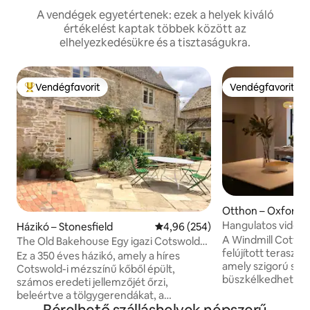
A vendégek egyetértenek: ezek a helyek kiváló
értékelést kaptak többek között az
elhelyezkedésükre és a tisztaságukra.
Vendégfavorit
Vendégfavorit
Kiemelt vendégfavorit
Vendégfavorit
Otthon – Oxfordsh
Hangulatos vidék
Házikó – Stonesfield
Átlagos értékelés: 5/4,96, 254 
4,96 (254)
A Windmill Cotta
The Old Bakehouse Egy igazi Cotswold
felújított terasz
házikó.
Ez a 350 éves házikó, amely a híres
amely szigorú sza
Cotswold-i mézszínű kőből épült,
büszkélkedhet. Ez 
számos eredeti jellemzőjét őrzi,
hagyományos bájt
beleértve a tölgygerendákat, a
frissítésekkel, bel
kőlapokból készült padlót és az eredeti