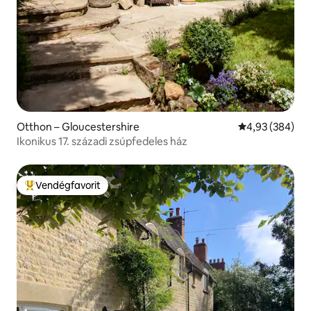
Otthon – Gloucestershire
Átlagos értéke
4,93 (384)
Ikonikus 17. századi zsúpfedeles ház
Vendégfavorit
Kiemelt vendégfavorit