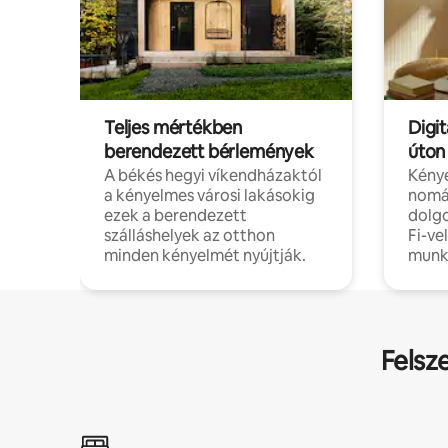
Teljes mértékben
Digit
berendezett bérlemények
úton
A békés hegyi víkendházaktól
Kénye
a kényelmes városi lakásokig
nomá
ezek a berendezett
dolg
szálláshelyek az otthon
Fi-ve
minden kényelmét nyújtják.
munk
Felsz