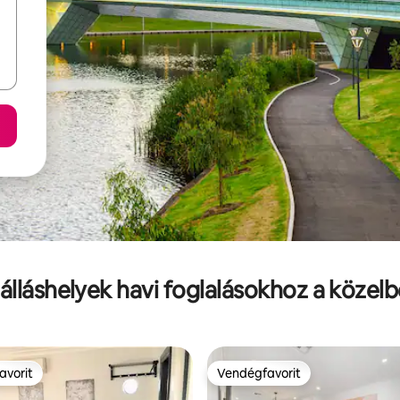
álláshelyek havi foglalásokhoz a közel
avorit
Vendégfavorit
avorit
Vendégfavorit