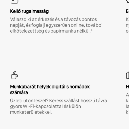
Kellő rugalmasság
E
Válaszd ki az érkezés és a távozás pontos
K
napját, és foglalj egyszerűen online, további
n
elkötelezettség és papírmunka nélkül.*
e
Munkabarát helyek digitális nomádok
H
számára
A
Üzleti úton leszel? Keress szállást hosszú távra
k
gyors Wi-Fi-kapcsolattal és külön
l
munkaterületekkel.
k