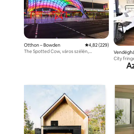
Otthon – Bowden
Átlagos értékelés: 5/4,
4,82 (229)
The Spotted Cow, város szélén,
Vendéghá
állatbarát
City fring
Az