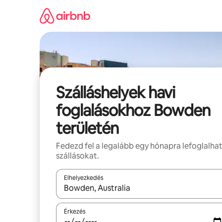
Ugrás
a
tartalomra
Szálláshelyek havi
foglalásokhoz Bowden
területén
Fedezd fel a legalább egy hónapra lefoglalha
szállásokat.
Elhelyezkedés
Az eredmények között a felfelé és a lefelé nyíllal 
Érkezés