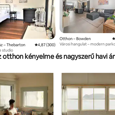
82, 229 vélemény
Otthon – Bowden
Á
Városi hangulat – modern parko
z – Thebarton
Átlagos értékelés: 5/4,87, 300 vélemény
4,87 (300)
udvarral
e studio
 otthon kényelme és nagyszerű havi á