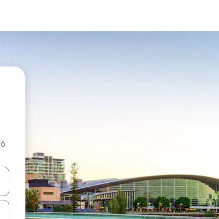
tó
navigálhatsz, illetve érintő és lapozó mozdulatokkal is felfedezheted ők