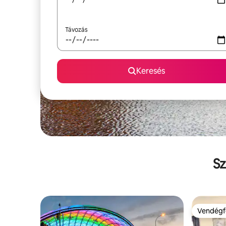
Távozás
Keresés
Sz
Vendégf
Vendégf