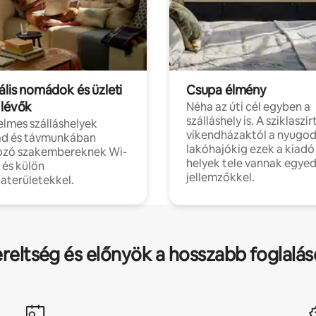
ális nomádok és üzleti
Csupa élmény
 lévők
Néha az úti cél egyben a
szálláshely is. A sziklaszirt
lmes szálláshelyek
víkendházaktól a nyugod
d és távmunkában
lakóhajókig ezek a kiadó
ozó szakembereknek Wi-
helyek tele vannak egyed
l és külön
jellemzőkkel.
aterületekkel.
ereltség és előnyök a hosszabb foglalá