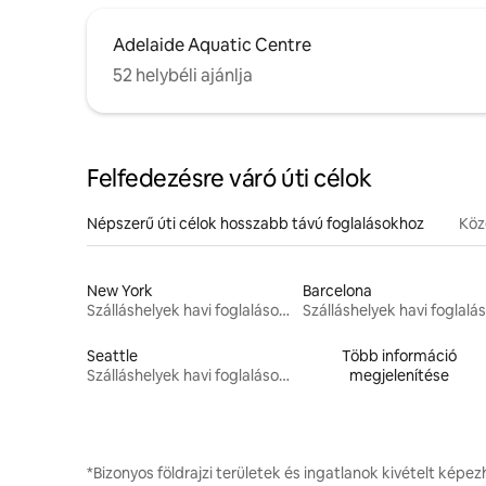
Adelaide Aquatic Centre
52 helybéli ajánlja
Felfedezésre váró úti célok
Népszerű úti célok hosszabb távú foglalásokhoz
Köze
New York
Barcelona
Szálláshelyek havi foglalásokhoz
Seattle
Több információ
Szálláshelyek havi foglalásokhoz
megjelenítése
*Bizonyos földrajzi területek és ingatlanok kivételt képe