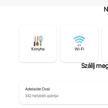
N
Konyha
Wi-Fi
Szállj me
Adelaide Oval
342 helybéli ajánlja