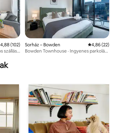
tlagos értékelés: 5/4,88, 102 vélemény
4,88 (102)
Sorház – Bowden
Átlagos értékelés: 5/
4,86 (22)
s szállás
Bowden Townhouse · Ingyenes parkolás
a garázsban · 2 km-re a CBD-től
rak