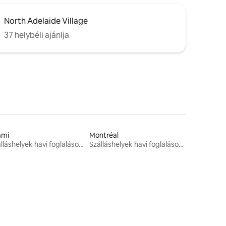
North Adelaide Village
37 helybéli ajánlja
ami
Montréal
Szálláshelyek havi foglalásokhoz
Szálláshelyek havi foglalásokhoz