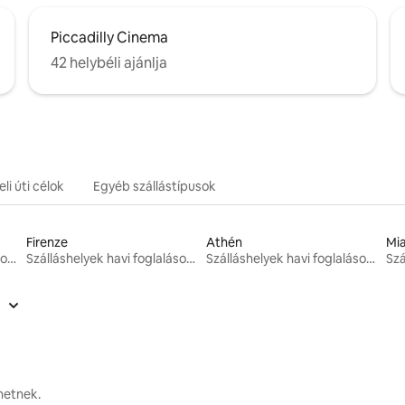
Piccadilly Cinema
42 helybéli ajánlja
li úti célok
Egyéb szállástípusok
Firenze
Athén
Mi
Szálláshelyek havi foglalásokhoz
Szálláshelyek havi foglalásokhoz
Szálláshelyek havi foglalásokhoz
zhetnek.