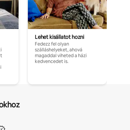
Lehet kisállatot hozni
Fedezz fel olyan
i
szálláshelyeket, ahová
t
magaddal viheted a házi
kedvencedet is.
i
sokhoz