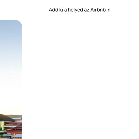
Add ki a helyed az Airbnb-n
et.