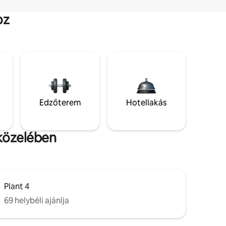
oz
Edzőterem
Hotellakás
 közelében
Plant 4
69 helybéli ajánlja