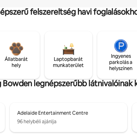
épszerű felszereltség havi foglalásokh
Ingyenes
Állatbarát
Laptopbarát
parkolás a
hely
munkaterület
helyszínen
g Bowden legnépszerűbb látnivalóinak
Adelaide Entertainment Centre
96 helybéli ajánlja