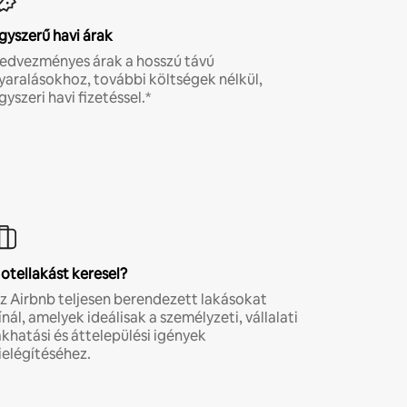
gyszerű havi árak
edvezményes árak a hosszú távú
yaralásokhoz, további költségek nélkül,
gyszeri havi fizetéssel.*
otellakást keresel?
z Airbnb teljesen berendezett lakásokat
ínál, amelyek ideálisak a személyzeti, vállalati
akhatási és áttelepülési igények
ielégítéséhez.