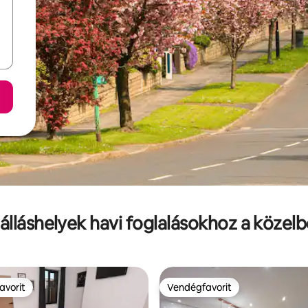
álláshelyek havi foglalásokhoz a közel
avorit
Vendégfavorit
avorit
Vendégfavorit