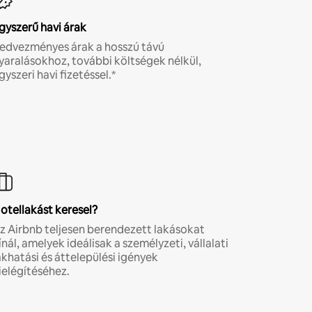
gyszerű havi árak
edvezményes árak a hosszú távú
yaralásokhoz, további költségek nélkül,
gyszeri havi fizetéssel.*
otellakást keresel?
z Airbnb teljesen berendezett lakásokat
ínál, amelyek ideálisak a személyzeti, vállalati
akhatási és áttelepülési igények
ielégítéséhez.