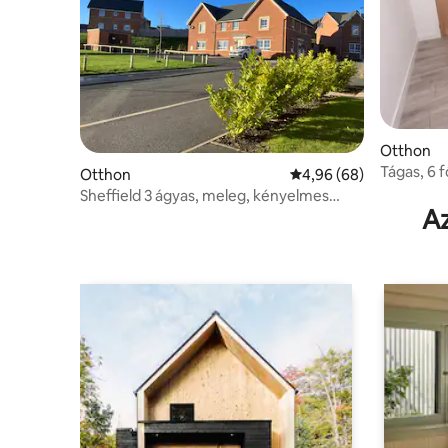
Otthon
Tágas, 6 f
Otthon
Átlagos értékelés: 5/4
4,96 (68)
Sheffield 3 ágyas, meleg, kényelmes
Az
otthon