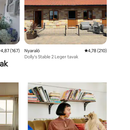
tlagos értékelés: 5/4,87, 167 vélemény
4,87 (167)
Nyaraló
Átlagos értékelés: 5/4
4,78 (210)
Dolly's Stable 2 Leger tavak
rak