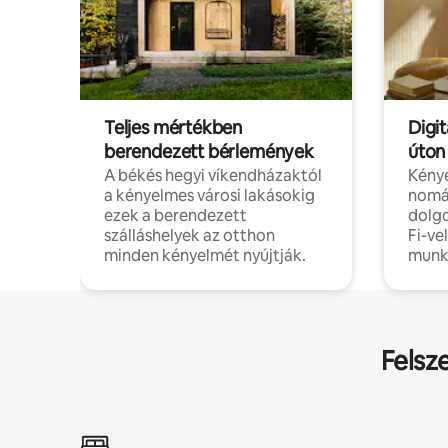
Teljes mértékben
Digit
berendezett bérlemények
úton
A békés hegyi víkendházaktól
Kénye
a kényelmes városi lakásokig
nomá
ezek a berendezett
dolg
szálláshelyek az otthon
Fi-ve
minden kényelmét nyújtják.
munk
Felsz