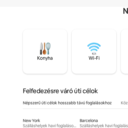
N
Konyha
Wi-Fi
Felfedezésre váró úti célok
Népszerű úti célok hosszabb távú foglalásokhoz
Köze
New York
Barcelona
Szálláshelyek havi foglalásokhoz