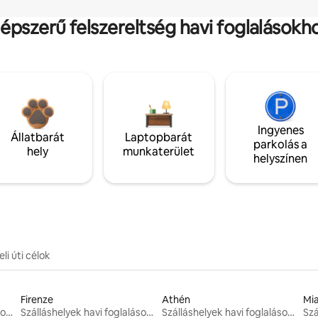
épszerű felszereltség havi foglalásokh
Ingyenes
Állatbarát
Laptopbarát
parkolás a
hely
munkaterület
helyszínen
li úti célok
Firenze
Athén
Mi
Szálláshelyek havi foglalásokhoz
Szálláshelyek havi foglalásokhoz
Szálláshelyek havi foglalásokhoz