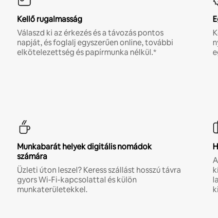
Kellő rugalmasság
E
Válaszd ki az érkezés és a távozás pontos
K
napját, és foglalj egyszerűen online, további
n
elkötelezettség és papírmunka nélkül.*
e
Munkabarát helyek digitális nomádok
H
számára
A
Üzleti úton leszel? Keress szállást hosszú távra
k
gyors Wi-Fi-kapcsolattal és külön
l
munkaterületekkel.
k