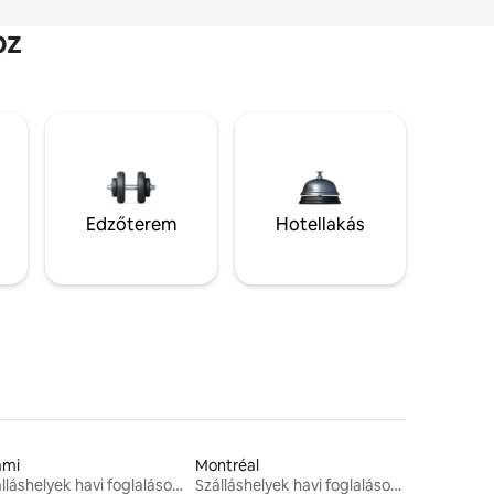
oz
Edzőterem
Hotellakás
ami
Montréal
Szálláshelyek havi foglalásokhoz
Szálláshelyek havi foglalásokhoz