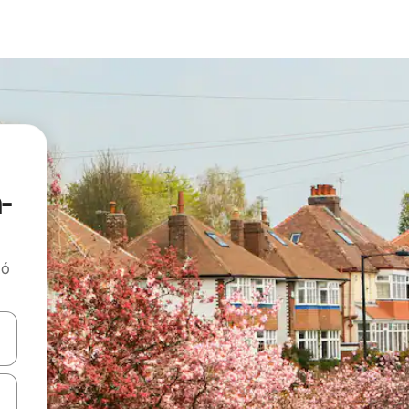
-
tó
navigálhatsz, illetve érintő és lapozó mozdulatokkal is felfedezheted ők