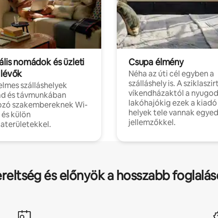
ális nomádok és üzleti
Csupa élmény
 lévők
Néha az úti cél egyben a
szálláshely is. A sziklaszirt
lmes szálláshelyek
víkendházaktól a nyugod
d és távmunkában
lakóhajókig ezek a kiadó
ozó szakembereknek Wi-
helyek tele vannak egyed
l és külön
jellemzőkkel.
aterületekkel.
ereltség és előnyök a hosszabb foglalá