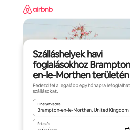
Ugrás
a
tartalomra
Szálláshelyek havi
foglalásokhoz Brampton
en-le-Morthen területén
Fedezd fel a legalább egy hónapra lefoglalha
szállásokat.
Elhelyezkedés
Az eredmények között a felfelé és a lefelé nyíllal 
Érkezés