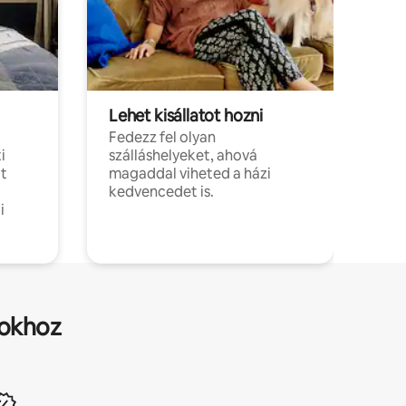
Lehet kisállatot hozni
Fedezz fel olyan
i
szálláshelyeket, ahová
t
magaddal viheted a házi
kedvencedet is.
i
sokhoz