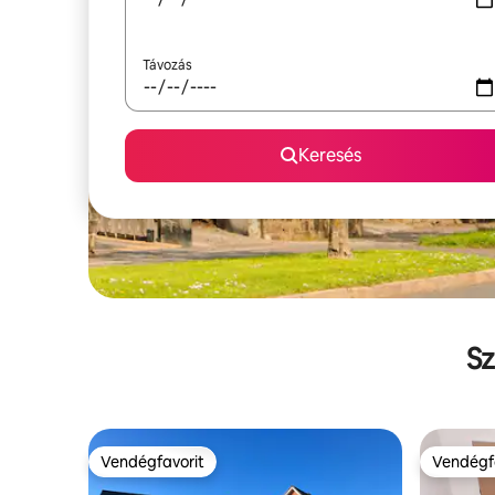
Távozás
Keresés
Sz
Vendégfavorit
Vendégf
Vendégfavorit
Vendégf