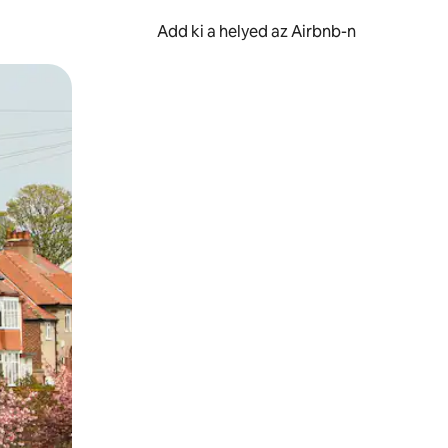
Add ki a helyed az Airbnb-n
et.