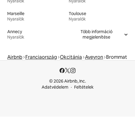
Nyaralók
Nyaralók
Marseille
Toulouse
Nyaralók
Nyaralók
Annecy
Több információ
Nyaralók
megjelenítése
Airbnb
Franciaország
Okcitánia
Aveyron
Brommat
© 2026 Airbnb, Inc.
Adatvédelem
Feltételek