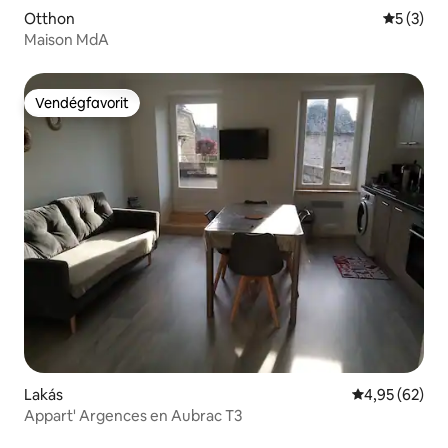
Otthon
Átlagos é
5 (3)
Maison MdA
Vendégfavorit
Vendégfavorit
Lakás
Átlagos érték
4,95 (62)
Appart' Argences en Aubrac T3