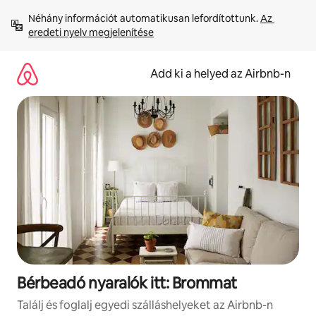
Ugrás
Néhány információt automatikusan lefordítottunk. 
Az 
a
eredeti nyelv megjelenítése
tartalomra
Add ki a helyed az Airbnb-n
Bérbeadó nyaralók itt: Brommat
Találj és foglalj egyedi szálláshelyeket az Airbnb-n