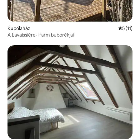
Kupolaház
Átlagos é
5 (11)
A Lavaissière-i farm buborékjai