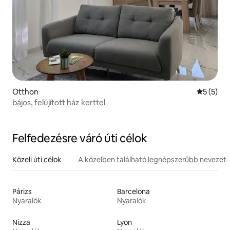
Otthon
Átlagos é
5 (5)
bájos, felújított ház kerttel
Felfedezésre váró úti célok
Közeli úti célok
A közelben található legnépszerűbb nevezet
Párizs
Barcelona
Nyaralók
Nyaralók
Nizza
Lyon