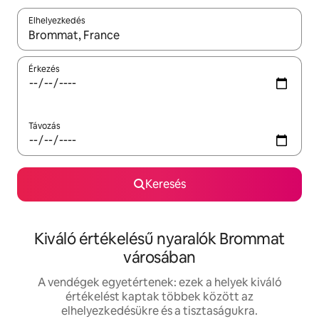
Elhelyezkedés
Az eredmények között a felfelé és a lefelé nyíllal navigálhatsz, 
Érkezés
Távozás
Keresés
Kiváló értékelésű nyaralók Brommat
városában
A vendégek egyetértenek: ezek a helyek kiváló
értékelést kaptak többek között az
elhelyezkedésükre és a tisztaságukra.