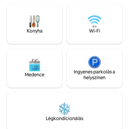
nyugalmát és a bájos középkori
rendelkezik, amel
homlokzatát. Ez a gasztronómiai falu
lakosztállyal, ágy
tele van hagyományokkal és
törölközőkkel ren
történelemmel.
hálószobához lépcső 
Motorkerékpár,ló,síelés,GR465,vadászat,horgászat,gomba,tú
ingyenes út menti 
ösvény,minigolf,kenuzás, hegyi
valamint egy nagy,
Konyha
Wi-Fi
kerékpározás,úszómedence,balneo;. a
perc sétára. A fa
ház ágyneműjének biztosítása
töltőállomás talál
hozzáadott értékben
autók számára.
Ingyenes parkolás a
Medence
helyszínen
Légkondicionálás