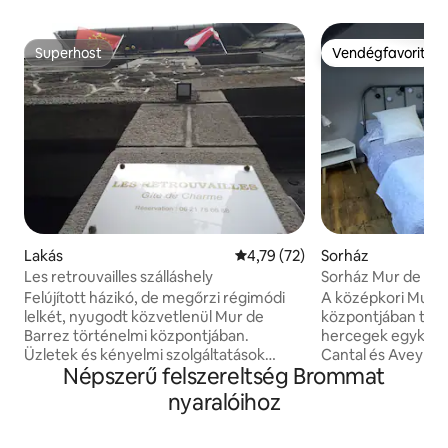
Superhost
Vendégfavorit
Superhost
Vendégfavorit
Lakás
Átlagos értékelés: 5/4,79, 72 
4,79 (72)
Sorház
Les retrouvailles szálláshely
Sorház Mur de Ba
Felújított házikó, de megőrzi régimódi
A középkori Mur d
lelkét, nyugodt közvetlenül Mur de
központjában talá
Barrez történelmi központjában.
hercegek egykori 
Üzletek és kényelmi szolgáltatások
Cantal és Aveyron k
Népszerű felszereltség Brommat
közelében Hozzáférés a garázshoz
szálláshely nappali
kerékpárhoz vagy motorkerékpárhoz.
szomszédos konyh
nyaralóihoz
Értékelni fogod, hogy a kilátás nem nézi
kétszemélyes háló
meg a hegyeket, a fényességét,a
kétszemélyes ágy