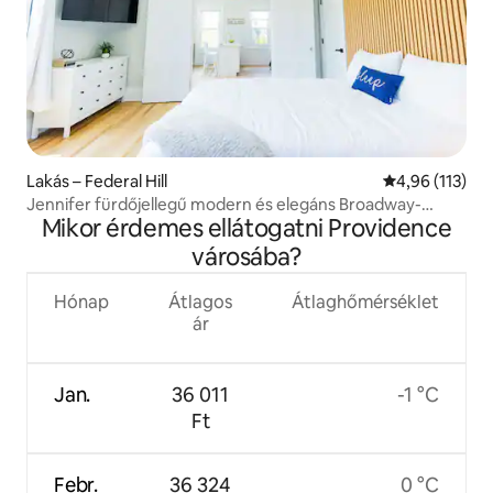
Lakás – Federal Hill
Átlagos értéke
4,96 (113)
Jennifer fürdőjellegű modern és elegáns Broadway-
Mikor érdemes ellátogatni Providence
szállása
városába?
Hónap
Átlagos
Átlaghőmérséklet
ár
Jan.
36 011
-1 °C
Ft
Febr.
36 324
0 °C