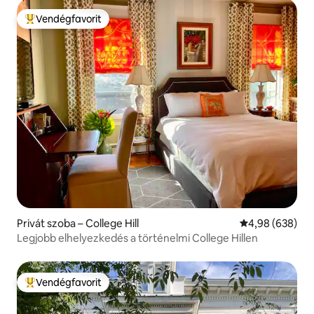
Vendégfavorit
Kiemelt vendégfavorit
Privát szoba – College Hill
Átlagos értéke
4,98 (638)
Legjobb elhelyezkedés a történelmi College Hillen
Vendégfavorit
Kiemelt vendégfavorit