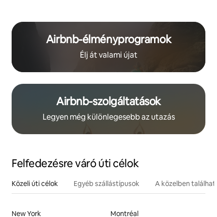
Airbnb-élményprogramok
Élj át valami újat
Airbnb-szolgáltatások
Legyen még különlegesebb az utazás
Felfedezésre váró úti célok
Közeli úti célok
Egyéb szállástípusok
A közelben találha
New York
Montréal