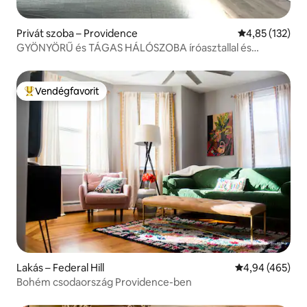
Privát szoba – Providence
Átlagos értéke
4,85 (132)
GYÖNYÖRŰ és TÁGAS HÁLÓSZOBA íróasztallal és
kanapéval
Vendégfavorit
Kiemelt vendégfavorit
Lakás – Federal Hill
Átlagos értéke
4,94 (465)
Bohém csodaország Providence-ben