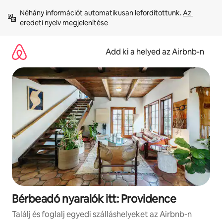
Ugrás
Néhány információt automatikusan lefordítottunk. 
Az 
a
eredeti nyelv megjelenítése
tartalomra
Add ki a helyed az Airbnb-n
Bérbeadó nyaralók itt: Providence
Találj és foglalj egyedi szálláshelyeket az Airbnb-n