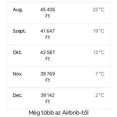
Aug.
45 405
23 °C
Ft
Szept.
41 647
19 °C
Ft
Okt.
42 587
13 °C
Ft
Nov.
39 769
7 °C
Ft
Dec.
39 142
2 °C
Ft
Még több az Airbnb-től