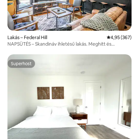
Lakás – Federal Hill
Átlagos értéke
4,95 (367)
NAPSÜTÉS – Skandináv ihletésű lakás. Meghitt és
gyönyörű
Superhost
Superhost