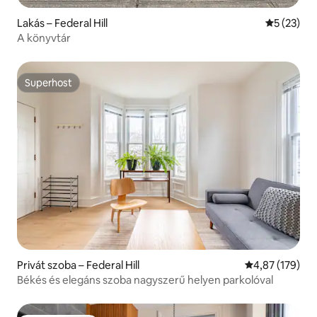
Lakás – Federal Hill
Átlagos ér
5 (23)
A könyvtár
Superhost
Superhost
Privát szoba – Federal Hill
Átlagos értéke
4,87 (179)
Békés és elegáns szoba nagyszerű helyen parkolóval