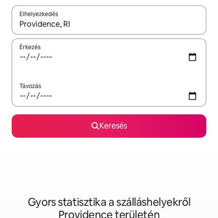
Elhelyezkedés
Az eredmények között a felfelé és a lefelé nyíllal navigálhatsz, 
Érkezés
Távozás
Keresés
Gyors statisztika a szálláshelyekről
Providence területén