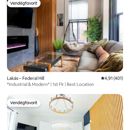
Vendégfavorit
Vendégfavorit
Lakás – Federal Hill
Átlagos értéke
4,91 (401)
*Industrial & Modern* | 1st Flr | Best Location
Vendégfavorit
Vendégfavorit