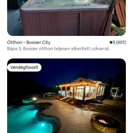
Otthon – Bossier City
Átlagos ért
5 (401)
Bájos S. Bossier otthon teljesen elkerített udvarral.
Vendégfavorit
Vendégfavorit