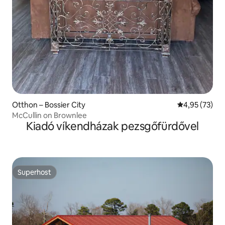
Otthon – Bossier City
Átlagos érték
4,95 (73)
McCullin on Brownlee
Kiadó víkendházak pezsgőfürdővel
Superhost
Superhost