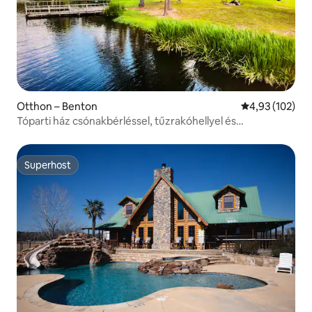
Otthon – Benton
Átlagos értéke
4,93 (102)
Tóparti ház csónakbérléssel, tűzrakóhellyel és
horgászattal!
Superhost
Superhost