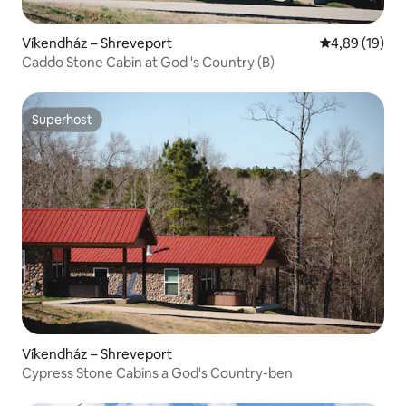
Víkendház – Shreveport
Átlagos érték
4,89 (19)
Caddo Stone Cabin at God 's Country (B)
Superhost
Superhost
Víkendház – Shreveport
Cypress Stone Cabins a God's Country-ben