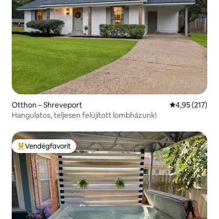
Otthon – Shreveport
Átlagos értéke
4,95 (217)
Hangulatos, teljesen felújított lombházunk!
Vendégfavorit
Kiemelt vendégfavorit