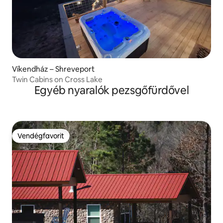
Víkendház – Shreveport
Twin Cabins on Cross Lake
Egyéb nyaralók pezsgőfürdővel
Vendégfavorit
Vendégfavorit