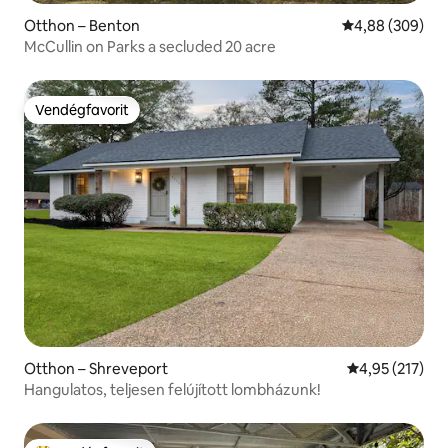
Otthon – Benton
Átlagos értéke
4,88 (309)
McCullin on Parks a secluded 20 acre
Vendégfavorit
Vendégfavorit
Otthon – Shreveport
Átlagos értéke
4,95 (217)
Hangulatos, teljesen felújított lombházunk!