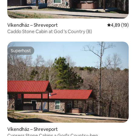
Víkendház – Shreveport
Átlagos érték
4,89 (19)
Caddo Stone Cabin at God 's Country (B)
Superhost
Superhost
Víkendház – Shreveport
Cypress Stone Cabins a God's Country-ben