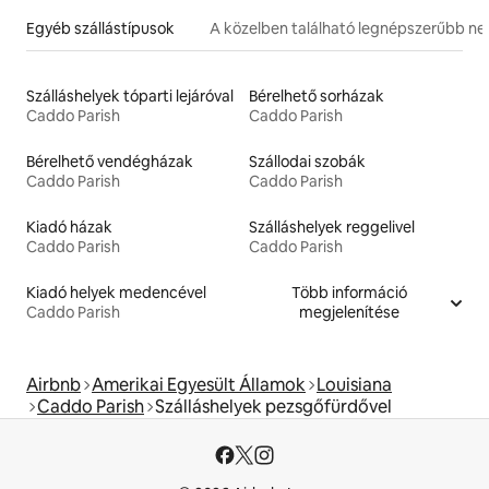
Egyéb szállástípusok
A közelben található legnépszerűbb n
Szálláshelyek tóparti lejáróval
Bérelhető sorházak
Caddo Parish
Caddo Parish
Bérelhető vendégházak
Szállodai szobák
Caddo Parish
Caddo Parish
Kiadó házak
Szálláshelyek reggelivel
Caddo Parish
Caddo Parish
Kiadó helyek medencével
Több információ
Caddo Parish
megjelenítése
Airbnb
Amerikai Egyesült Államok
Louisiana
Caddo Parish
Szálláshelyek pezsgőfürdővel