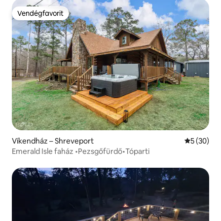
Vendégfavorit
Vendégfavorit
Víkendház – Shreveport
Átlagos ér
5 (30)
Emerald Isle faház •Pezsgőfürdő•Tóparti