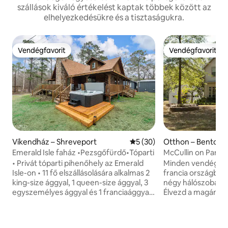
szállások kiváló értékelést kaptak többek között az
elhelyezkedésükre és a tisztaságukra.
Vendégfavorit
Vendégfavorit
Vendégfavorit
Vendégfavorit
Víkendház – Shreveport
Átlagos értékelés: 5/5, 30 
5 (30)
Otthon – Benton
Emerald Isle faház •Pezsgőfürdő•Tóparti
McCullin on Parks 
• Privát tóparti pihenőhely az Emerald
Minden vendéget s
Isle-on • 11 fő elszállásolására alkalmas 2
francia országban
king-size ággyal, 1 queen-size ággyal, 3
négy hálószobás 
egyszemélyes ággyal és 1 franciaággyal •
Élvezd a magánéle
360 fokos kilátás a vízre és magas
hektáros, zárt ing
ciprusfák veszik körül • Figyeld meg a
parkolóhely van a 
nagy kék gémet és más vadon élő
számára. Központi