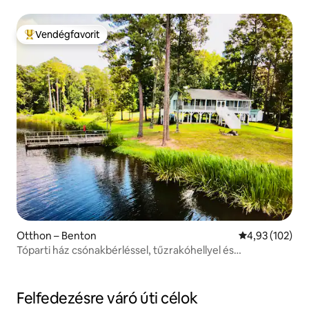
Vendégfavorit
Kiemelt vendégfavorit
Otthon – Benton
Átlagos értéke
4,93 (102)
Tóparti ház csónakbérléssel, tűzrakóhellyel és
horgászattal!
Felfedezésre váró úti célok