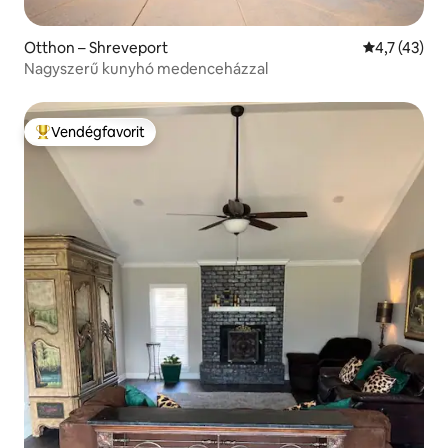
Otthon – Shreveport
Átlagos érté
4,7 (43)
Nagyszerű kunyhó medenceházzal
Vendégfavorit
Kiemelt vendégfavorit