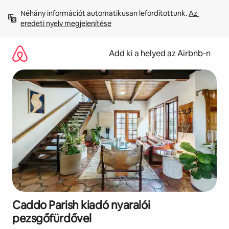
Ugrás
Néhány információt automatikusan lefordítottunk. 
Az 
a
eredeti nyelv megjelenítése
tartalomra
Add ki a helyed az Airbnb-n
Caddo Parish kiadó nyaralói
pezsgőfürdővel