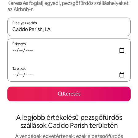
Keress és foglalj egyedi, pezsgőfürdős szálláshelyeket
az Airbnb-n
Elhelyezkedés
Az eredmények között a felfelé és a lefelé nyíllal navigálhatsz, 
Érkezés
Távozás
Keresés
A legjobb értékelésű pezsgőfürdős
szállások Caddo Parish területén
A vendégek egyetértenek: ezek a pezsgőfürdős