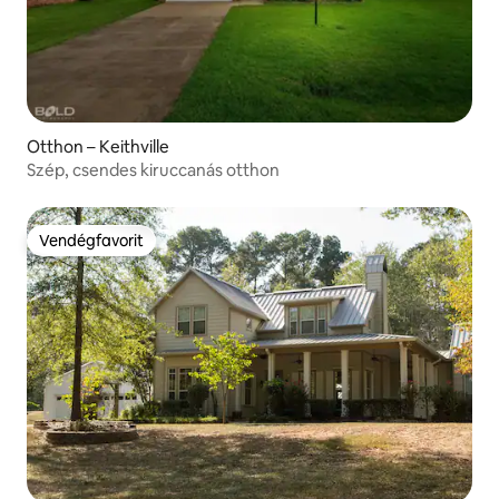
Otthon – Keithville
Szép, csendes kiruccanás otthon
Vendégfavorit
Vendégfavorit