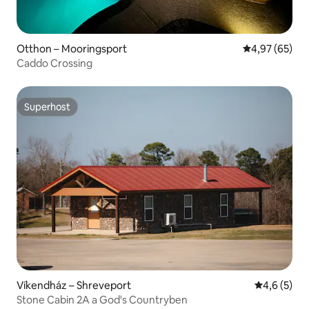
Otthon – Mooringsport
Átlagos érték
4,97 (65)
Caddo Crossing
Superhost
Superhost
Víkendház – Shreveport
Átlagos ért
4,6 (5)
Stone Cabin 2A a God's Countryben