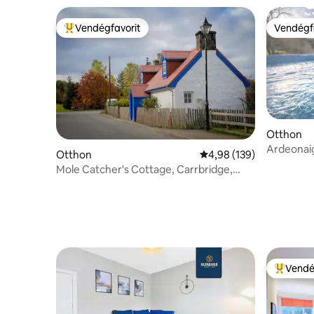
Vendégfavorit
Vendégf
Kiemelt vendégfavorit
Vendégf
Otthon
Ardeonai
Otthon
Átlagos értékelés: 5/4,
4,98 (139)
játékszob
Mole Catcher's Cottage, Carrbridge,
Cairngorm
Vendé
Kiemelt 