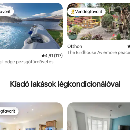
avorit
Vendégfavorit
avorit
Kiemelt vendégfavorit
Otthon
Á
The Birdhouse Aviemore peacef
Átlagos értékelés: 5/4,91, 117 vélemény
4,91 (117)
with garden
g Lodge pezsgőfürdővel és
98, 139 vélemény
ával
Kiadó lakások légkondicionálóval
gfavorit
vendégfavorit