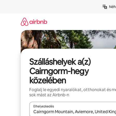
Ugrás
Néhá
a
tartalomra
Szálláshelyek a(z)
Cairngorm-hegy
közelében
Foglalj le egyedi nyaralókat, otthonokat és 
sok mást az Airbnb-n
Elhelyezkedés
Az eredmények között a felfelé és a lefelé nyíllal 