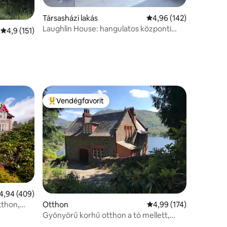
Társasházi lakás
Átlagos értékelés: 5/4
4,96 (142)
Laughlin House: hangulatos központi
Átlagos értékelés: 5/4,9, 151 vélemény
4,9 (151)
kerti lakás
Vendégfavorit
Kiemelt vendégfavorit
tlagos értékelés: 5/4,94, 409 vélemény
4,94 (409)
Otthon
Átlagos értékelés: 5/4
4,99 (174)
tthon,
Gyönyörű korhű otthon a tó mellett,
csodálatos kilátással