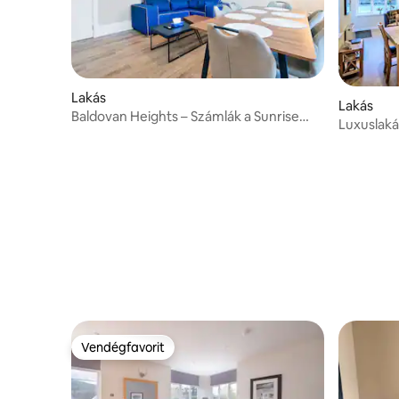
Lakás
Lakás
Baldovan Heights – Számlák a Sunrise
Luxuslaká
Short Lets-en keresztül
Vendégfavorit
Vendégfavorit