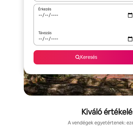
Érkezés
Távozás
Keresés
Kiváló értékel
A vendégek egyetértenek: ezek