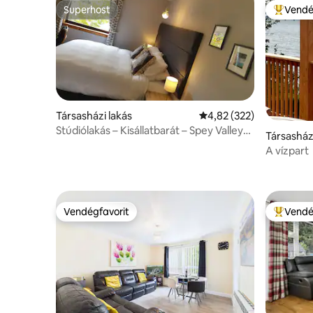
Superhost
Vendé
Superhost
Kiemelt 
Társasházi lakás
Átlagos értékelés: 5/4,
4,82 (322)
Stúdiólakás – Kisállatbarát – Spey Valley
Társasház
Golf közelében
A vízpart
Vendégfavorit
Vendé
Vendégfavorit
Kiemelt 