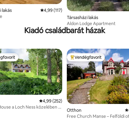
i lakás
Átlagos értékelés: 5/4,99, 117 vélemény
4,99 (117)
e
88, 264 vélemény
Társasházi lakás
Aldon Lodge Apartment
Kiadó családbarát házak
gfavorit
Vendégfavorit
vendégfavorit
Kiemelt vendégfavorit
Átlagos értékelés: 5/4,99, 252 vélemény
4,99 (252)
 House a Loch Ness közelében -
4,9, 112 vélemény
Otthon
Á
rát.
Free Church Manse – Felföldi o
kilátás a Cairngormra