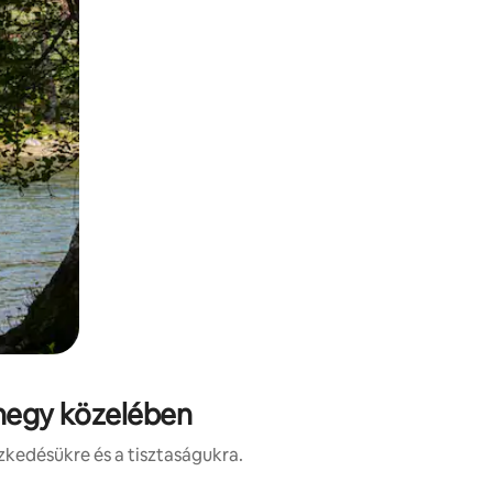
-hegy közelében
zkedésükre és a tisztaságukra.