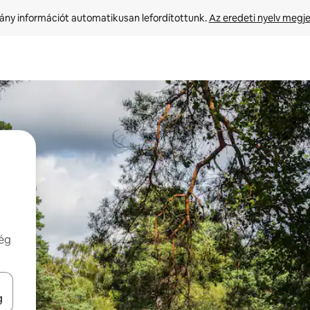
ny információt automatikusan lefordítottunk. 
Az eredeti nyelv megje
még
navigálhatsz, illetve érintő és lapozó mozdulatokkal is felfedezheted ők