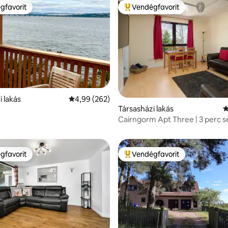
gfavorit
Vendégfavorit
vendégfavorit
Kiemelt vendégfavorit
82, 322 vélemény
i lakás
Átlagos értékelés: 5/4,99, 262 vélemény
4,99 (262)
Társasházi lakás
Á
Cairngorm Apt Three | 3 perc s
üzletektől és a kocsmáktól
gfavorit
Vendégfavorit
vendégfavorit
Kiemelt vendégfavorit