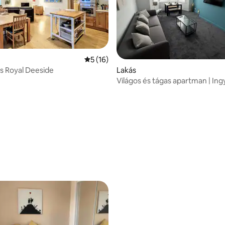
Átlagos értékelés: 5/5, 16 vélemény
5 (16)
Lakás
s Royal Deeside
Világos és tágas apartman | In
parkolás