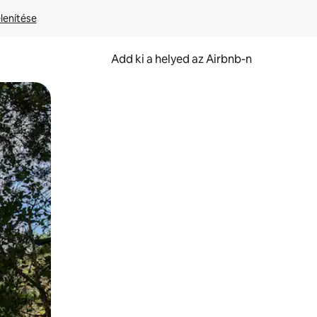
lenítése
Add ki a helyed az Airbnb-n
et.