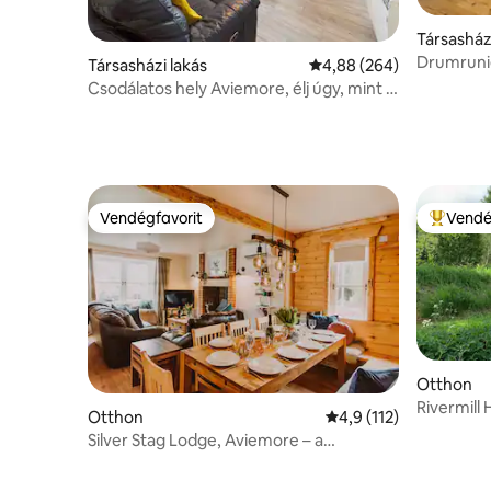
Társasház
Drumruni
Társasházi lakás
Átlagos értékelés: 5/4,
4,88 (264)
Csodálatos hely Aviemore, élj úgy, mint a
helyiek, szeresd meg!
Vendégfavorit
Vendé
Vendégfavorit
Kiemelt 
Otthon
Rivermill
Otthon
Átlagos értékelés: 5/
4,9 (112)
kisállatba
Silver Stag Lodge, Aviemore – a
felfelejlődésed