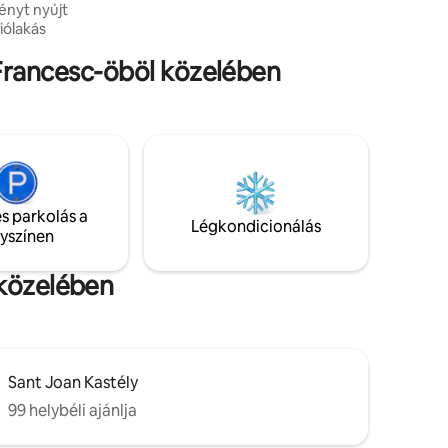
ényt nyújt
törülközők minden nap, fürdőköpeny,
papucs, kényelmi szolgáltatások. Kávé,
tea, cukor, só és alapvető élelmiszerek.
 Francesc-öböl közelében
dössze 20
elt
zoba
-vel és
t
s parkolás a
Légkondicionálás
lyszínen
napé, két
ilágítás
 közelében
Sant Joan Kastély
99 helybéli ajánlja