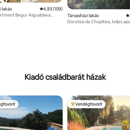
94, 405 vélemény
i lakás
Átlagos értékelés: 5/4,93, 109 vélemény
4,93 (109)
rtment Begur Aiguablava
Társasházi lakás
Á
each
Dorotea de Chopitea, teljes a
Kiadó családbarát házak
gfavorit
Vendégfavorit
vendégfavorit
Kiemelt vendégfavorit