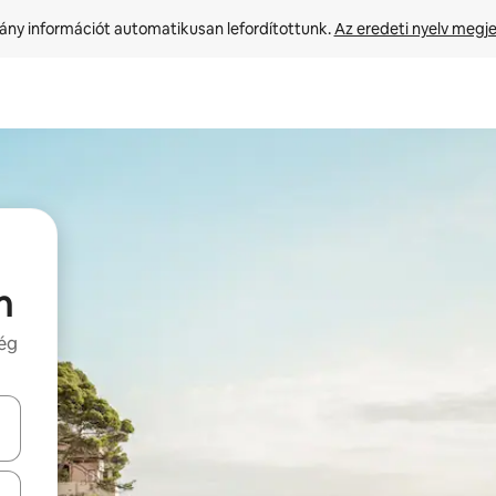
ny információt automatikusan lefordítottunk. 
Az eredeti nyelv megje
n
még
navigálhatsz, illetve érintő és lapozó mozdulatokkal is felfedezheted ők