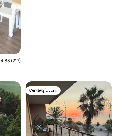
tlagos értékelés: 5/4,88, 217 vélemény
4,88 (217)
Vendégfavorit
Vendégfavorit