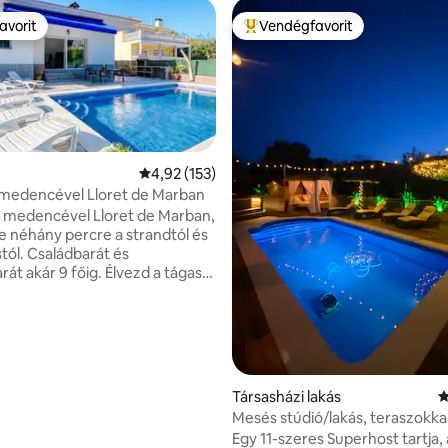
avorit
Vendégfavorit
avorit
Kiemelt vendégfavorit
Átlagos értékelés: 5/4,92, 153 vélemény
4,92 (153)
át medencével Lloret de Marban
lla medencével Lloret de Marban,
88, 439 vélemény
 néhány percre a strandtól és
tól. Családbarát és
át akár 9 főig. Élvezd a tágas
os ház előnyeit, amely saját
l, nagy külterülettel, közös
hez alkalmas grillezővel,
szabadidős területekkel
nisz és kosárlabda) rendelkezik.
 a Costa Braván töltött
Társasházi lakás
Á
sokhoz és nyaralásokhoz –
Mesés stúdió/lakás, teraszokkal
t, kényelmet és minden
medencével és kabinnal.
Egy 11-szeres Superhost tartja, 
zolgáltatás közelségét kínálja.