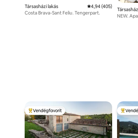
Társasházi lakás
Átlagos értékelés: 5/4,
4,94 (405)
Társasház
Costa Brava-Sant Feliu. Tengerpart.
NEW. Apa
Private B
Vendégfavorit
Vendé
Kiemelt vendégfavorit
Kiemelt 