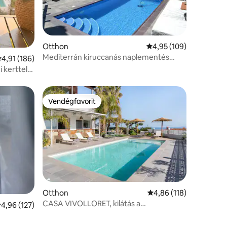
Otthon
Átlagos értékelés: 5/4
4,95 (109)
Mediterrán kiruccanás naplementés
tlagos értékelés: 5/4,91, 186 vélemény
4,91 (186)
kilátással
 kerttel
Vendégfavorit
Vendégfavorit
Otthon
Átlagos értékelés: 5/4
4,86 (118)
CASA VIVOLLORET, kilátás a
tlagos értékelés: 5/4,96, 127 vélemény
4,96 (127)
tengerre/LLoret, privát medence