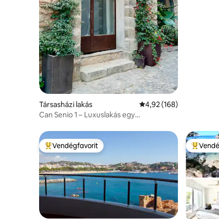
Társasházi lakás
Átlagos értékelés: 5/4,
4,92 (168)
Can Senio 1 – Luxuslakás egy
kőhajításnyira a kastélytól.”
Vendégfavorit
Vendé
Kiemelt vendégfavorit
Kiemelt 