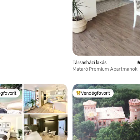
Társasházi lakás
Á
92, 168 vélemény
Mataró Premium Apartmanok
gfavorit
Vendégfavorit
vendégfavorit
Kiemelt vendégfavorit