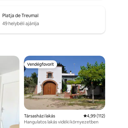
Platja de Treumal
49 helybéli ajánlja
Vendégfavorit
Vendégfavorit
Társasházi lakás
Átlagos értékelés: 5/4
4,99 (112)
Hangulatos lakás vidéki környezetben