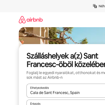
Ugrás
Néhá
a
tartalomra
Szálláshelyek a(z) Sant
Francesc-öböl közelébe
Foglalj le egyedi nyaralókat, otthonokat és 
sok mást az Airbnb-n
Elhelyezkedés
Az eredmények között a felfelé és a lefelé nyíllal 
Érkezés