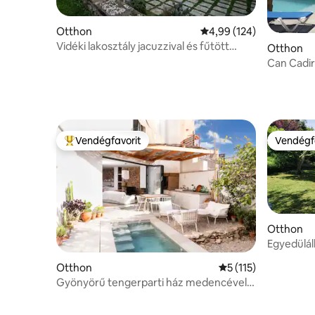
Otthon
Átlagos értékelés: 5/4,
4,99 (124)
Vidéki lakosztály jacuzzival és fűtött
Otthon
medencével
Can Cadire
hegyek k
Vendégfavorit
Vendégf
Kiemelt vendégfavorit
Vendégf
Otthon
Egyedülál
a termés
Otthon
Átlagos értékelés: 
5 (115)
Gyönyörű tengerparti ház medencével –
Cal Llimoner