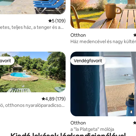
99, 124 vélemény
Átlagos értékelés: 5/5, 109 vélemény
5 (109)
tes, teljes ház, a tenger és a
özött
Otthon
Á
Ház medencével és nagy kültéri
Empordà-ban
avorit
Vendégfavorit
avorit
Vendégfavorit
Átlagos értékelés: 5/4,89, 179 vélemény
4,89 (179)
ló, otthonos nyaralóparadicsom
zetben!
5/5, 115 vélemény
Otthon
Á
a "la Platgeta" mólója