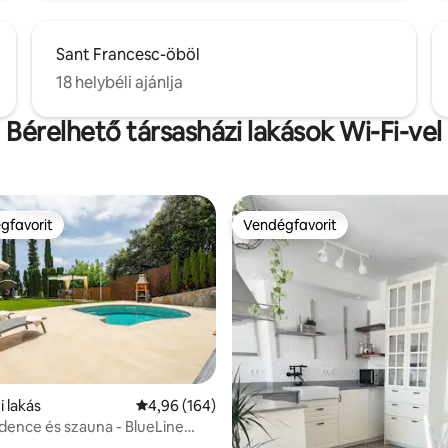
Sant Francesc-öböl
18 helybéli ajánlja
Bérelhető társasházi lakások Wi-Fi-vel
gfavorit
Vendégfavorit
vendégfavorit
Vendégfavorit
i lakás
Átlagos értékelés: 5/4,96, 164 vélemény
4,96 (164)
dence és szauna - BlueLine
N