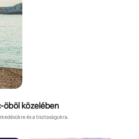
sc-öböl közelében
zkedésükre és a tisztaságukra.