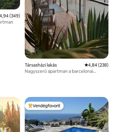
tlagos értékelés: 5/4,94, 349 vélemény
4,94 (349)
partman
Társasházi lakás
Átlagos értékelés: 5/4
4,84 (238)
Nagyszerű apartman a barcelonai
tengerparton
Vendégfavorit
Kiemelt vendégfavorit