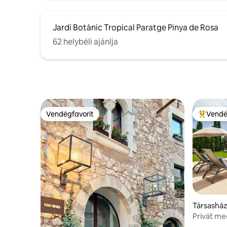
Jardí Botànic Tropical Paratge Pinya de Rosa
62 helybéli ajánlja
Vendégfavorit
Vendé
Vendégfavorit
Kiemelt 
Társasház
Privát me
25km BC