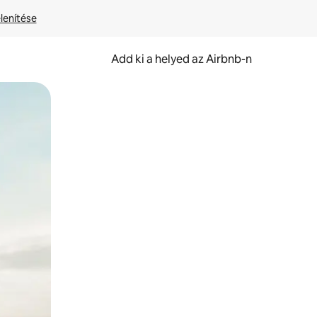
lenítése
Add ki a helyed az Airbnb-n
et.