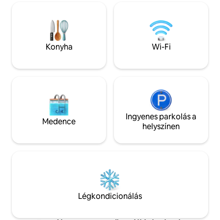
hangulatos hely, amely tökéletes a lassú
ínyenc konyha. A 
napokhoz, a meleg éjszakákhoz és az
van (élő e antesal
emlékekhez, amelyek még sokáig
szabadtéri terület
megmaradnak az utazás után. Ideális
úszómedence talá
azoknak a pároknak, akik magánéletre,
pergola mellett, a
Konyha
Wi-Fi
romantikára és egyedi élményekre
magánélet vesz kö
vágynak.
Ingyenes parkolás a
Medence
helyszínen
Légkondicionálás