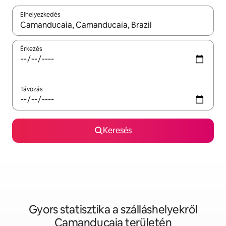
Elhelyezkedés
Az eredmények között a felfelé és a lefelé nyíllal navigálhatsz, 
Érkezés
Távozás
Keresés
Gyors statisztika a szálláshelyekről
Camanducaia területén