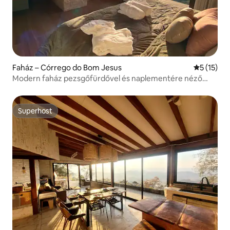
Faház – Córrego do Bom Jesus
Átlagos ér
5 (15)
Modern faház pezsgőfürdővel és naplementére néző
kilátással
Superhost
Superhost