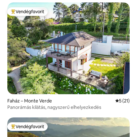
Vendégfavorit
Kiemelt vendégfavorit
Faház – Monte Verde
Átlagos ér
5 (21)
Panorámás kilátás, nagyszerű elhelyezkedés
Vendégfavorit
Kiemelt vendégfavorit