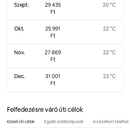
Szept.
29 435
20 °C
Ft
Okt.
25 991
22 °C
Ft
Nov.
27 869
22 °C
Ft
Dec.
31 001
23 °C
Ft
Felfedezésre váró úti célok
Közeli úti célok
Egyéb szállástípusok
A közelben találha