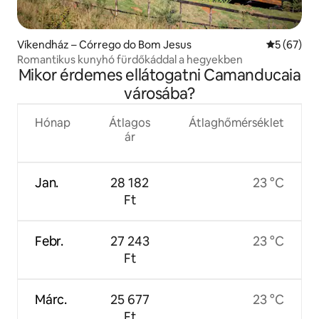
Víkendház – Córrego do Bom Jesus
Átlagos ér
5 (67)
Romantikus kunyhó fürdőkáddal a hegyekben
Mikor érdemes ellátogatni Camanducaia
városába?
Hónap
Átlagos
Átlaghőmérséklet
ár
Jan.
28 182
23 °C
Ft
Febr.
27 243
23 °C
Ft
Márc.
25 677
23 °C
Ft