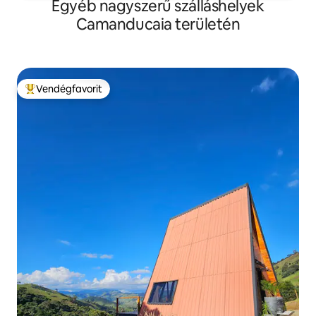
Egyéb nagyszerű szálláshelyek
Camanducaia területén
Vendégfavorit
Kiemelt vendégfavorit