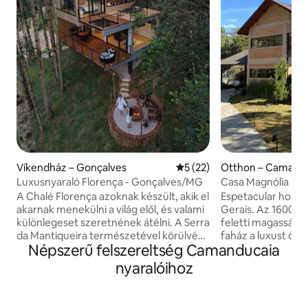
Víkendház – Gonçalves
Átlagos értékelés: 5/5, 22 
5 (22)
Otthon – Camand
Luxusnyaraló Florença - Gonçalves/MG
Casa Magnólia
A Chalé Florença azoknak készült, akik el
Espetacular house
akarnak menekülni a világ elől, és valami
Gerais. Az 1600 m
különlegeset szeretnének átélni. A Serra
feletti magasságb
da Mantiqueira természetével körülvéve
faház a luxust ötvö
Népszerű felszereltség Camanducaia
csend, filmes látkép és abszolút
nyugalmával. Háro
kényelem vár rád. Mindent irányíthatsz
kettő queen mére
nyaralóihoz
Alexával, és élvezheted a fák között
pedig king méretű
található teraszt és a csillagok alatti
gyógyfürdő és Mes
tűzrakóhelyet. Egy meghitt, modern és
étkező, grillező és