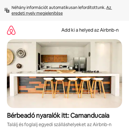
Ugrás
Néhány információt automatikusan lefordítottunk. 
Az 
a
eredeti nyelv megjelenítése
tartalomra
Add ki a helyed az Airbnb-n
Bérbeadó nyaralók itt: Camanducaia
Találj és foglalj egyedi szálláshelyeket az Airbnb-n