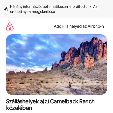
Ugrás
Néhány információt automatikusan lefordítottunk. 
Az 
a
eredeti nyelv megjelenítése
tartalomra
Add ki a helyed az Airbnb-n
Szálláshelyek a(z) Camelback Ranch
közelében