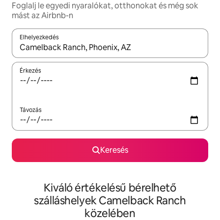
Foglalj le egyedi nyaralókat, otthonokat és még sok
mást az Airbnb-n
Elhelyezkedés
Az eredmények között a felfelé és a lefelé nyíllal navigálhatsz, 
Érkezés
Távozás
Keresés
Kiváló értékelésű bérelhető
szálláshelyek Camelback Ranch
közelében