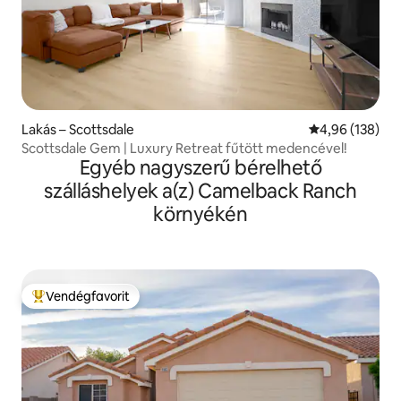
Lakás – Scottsdale
Átlagos értéke
4,96 (138)
Scottsdale Gem | Luxury Retreat fűtött medencével!
Egyéb nagyszerű bérelhető
szálláshelyek a(z) Camelback Ranch
környékén
Vendégfavorit
Kiemelt vendégfavorit