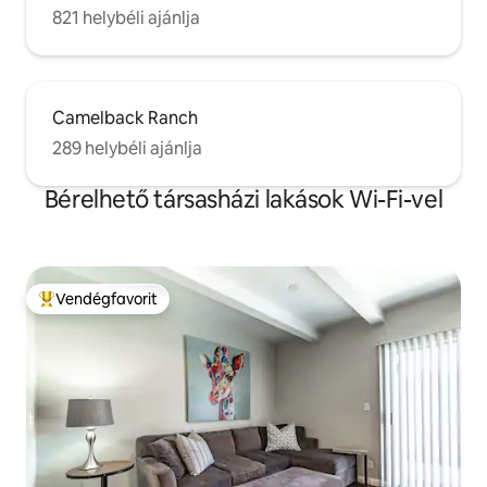
821 helybéli ajánlja
Camelback Ranch
289 helybéli ajánlja
Bérelhető társasházi lakások Wi-Fi-vel
Vendégfavorit
Kiemelt vendégfavorit