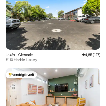
Lakás – Glendale
Átlagos értéke
4,85 (127)
#110 Marble Luxury
Vendégfavorit
Kiemelt vendégfavorit