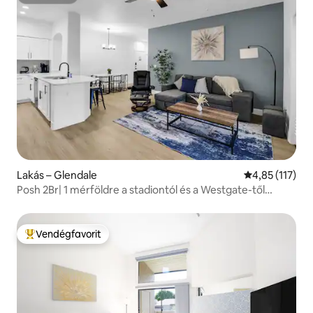
Superhost
Lakás – Glendale
Átlagos értéke
4,85 (117)
Posh 2Br| 1 mérföldre a stadiontól és a Westgate-től
|Medence+edzőterem
Vendégfavorit
Kiemelt vendégfavorit