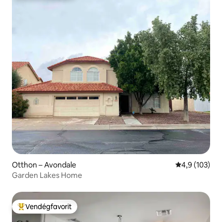
Otthon – Avondale
Átlagos érték
4,9 (103)
Garden Lakes Home
Vendégfavorit
Kiemelt vendégfavorit