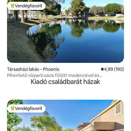
Vendégfavorit
Kiemelt vendégfavorit
Társasházi lakás – Phoenix
Átlagos értéke
4,99 (190)
Pihentető vízparti oázis fűtött medencével és
Kiadó családbarát házak
gyógyfürdővel, 3 hálószoba, 2 fürdőszoba
Vendégfavorit
Kiemelt vendégfavorit