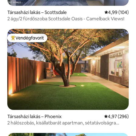
Társasházi lakás – Scottsdale
Átlagos értéke
4,99 (104)
2 ágy/2 fürdőszoba Scottsdale Oasis - Camelback Views!
Vendégfavorit
Kiemelt vendégfavorit
Társasházi lakás – Phoenix
Átlagos értéke
4,97 (296)
2 hálószobás, kisállatbarát apartman, sétatávolságra
minden