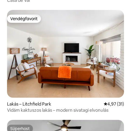
Casa de Val
Vendégfavorit
Vendégfavorit
Lakás – Litchfield Park
Átlagos érték
4,97 (31)
Vidám kaktuszos lakás – modern sivatagi elvonulás
Superhost