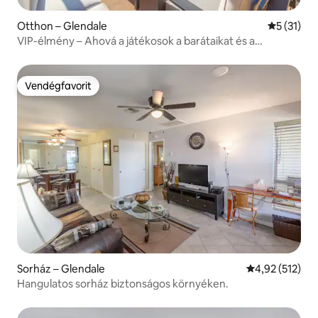
Otthon – Glendale
Átlagos ér
5 (31)
VIP-élmény – Ahová a játékosok a barátaikat és a
családtagjaikat küldik!
Vendégfavorit
Vendégfavorit
Sorház – Glendale
Átlagos értéke
4,92 (512)
Hangulatos sorház biztonságos környéken.