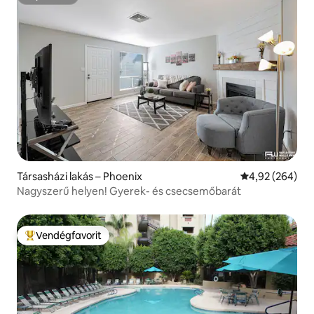
Superhost
Társasházi lakás – Phoenix
Átlagos értéke
4,92 (264)
Nagyszerű helyen! Gyerek- és csecsemőbarát
Vendégfavorit
Kiemelt vendégfavorit