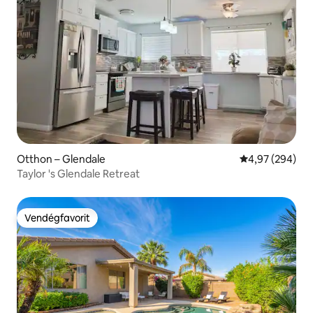
Otthon – Glendale
Átlagos értéke
4,97 (294)
Taylor 's Glendale Retreat
Vendégfavorit
Vendégfavorit