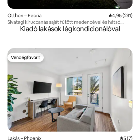
Otthon – Peoria
Átlagos értéke
4,95 (231)
Sivatagi kiruccanás saját fűtött medencével és hátsó
Kiadó lakások légkondicionálóval
udvarral
Vendégfavorit
Vendégfavorit
Lakás – Phoenix
Átlagos é
5 (7)