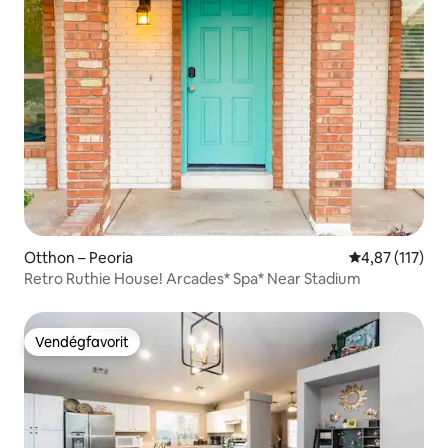
Otthon – Peoria
Átlagos értéke
4,87 (117)
Retro Ruthie House! Arcades* Spa* Near Stadium
Vendégfavorit
Vendégfavorit