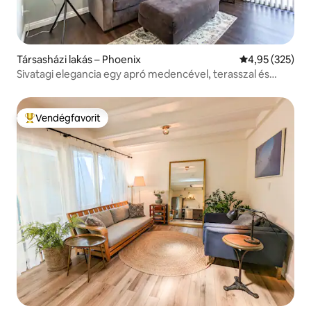
Társasházi lakás – Phoenix
Átlagos értéke
4,95 (325)
Sivatagi elegancia egy apró medencével, terasszal és
kiváló elhelyezkedéssel
Vendégfavorit
Kiemelt vendégfavorit