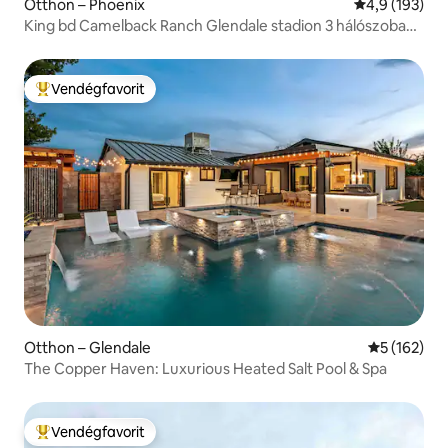
Otthon – Phoenix
Átlagos érték
4,9 (193)
King bd Camelback Ranch Glendale stadion 3 hálószoba
medence
Vendégfavorit
Kiemelt vendégfavorit
Otthon – Glendale
Átlagos ért
5 (162)
The Copper Haven: Luxurious Heated Salt Pool & Spa
Vendégfavorit
Kiemelt vendégfavorit