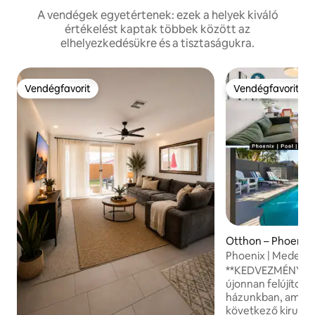
A vendégek egyetértenek: ezek a helyek kiváló
értékelést kaptak többek között az
elhelyezkedésükre és a tisztaságukra.
Vendégfavorit
Vendégfavorit
Vendégfavorit
Vendégfavorit
Otthon – Phoenix
Phoenix | Medence 
hálószoba: Westga
**KEDVEZMÉNYES 
újonnan felújított
házunkban, amely 
következő kiruccanásodh