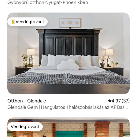
Gyönyörű otthon Nyugat-Phoenixben
Vendégfavorit
Kiemelt vendégfavorit
Otthon – Glendale
Átlagos érték
4,97 (37)
Glendale Gem | Hangulatos 1 hálószobás lakás az AF Base
és a stadion közelében
Vendégfavorit
Vendégfavorit