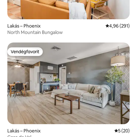
Lakás – Phoenix
Átlagos értéke
4,96 (291)
North Mountain Bungalow
Vendégfavorit
Vendégfavorit
Lakás – Phoenix
Átlagos ér
5 (20)