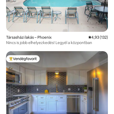
Társasházi lakás – Phoenix
Átlagos értéke
4,93 (132)
Nincs is jobb elhelyezkedés! Legyél a központban
Vendégfavorit
Kiemelt vendégfavorit