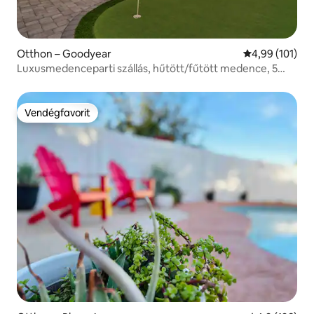
Otthon – Goodyear
Átlagos értéke
4,99 (101)
Luxusmedenceparti szállás, hűtött/fűtött medence, 5
percre a stadiontól
Vendégfavorit
Vendégfavorit