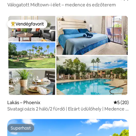
Válogatott Midtown-i élet – medence és edzőterem
Vendégfavorit
Kiemelt vendégfavorit
Lakás – Phoenix
Átlagos ér
5 (20)
Sivatagi oázis 2 háló/2 fürdő | Elzárt üdülőhely | Medence |
Edzőterem
Superhost
Superhost