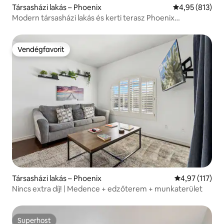
Társasházi lakás – Phoenix
Átlagos értéke
4,95 (813)
Modern társasházi lakás és kerti terasz Phoenix
belvárosában
Vendégfavorit
Vendégfavorit
Társasházi lakás – Phoenix
Átlagos értéke
4,97 (117)
Nincs extra díj! | Medence + edzőterem + munkaterület
Superhost