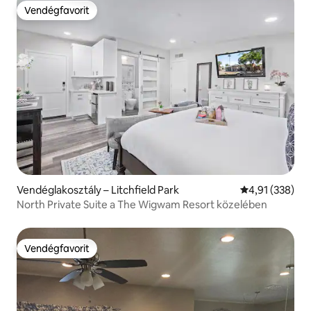
Vendégfavorit
Vendégfavorit
Vendéglakosztály – Litchfield Park
Átlagos értéke
4,91 (338)
North Private Suite a The Wigwam Resort közelében
Vendégfavorit
Vendégfavorit