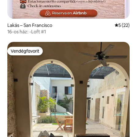
Lakás – San Francisco
Átlagos ér
5 (22)
16-os ház: -Loft #1
Vendégfavorit
Vendégfavorit