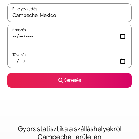
Elhelyezkedés
Az eredmények között a felfelé és a lefelé nyíllal navigálhatsz, 
Érkezés
Távozás
Keresés
Gyors statisztika a szálláshelyekről
Campeche területén