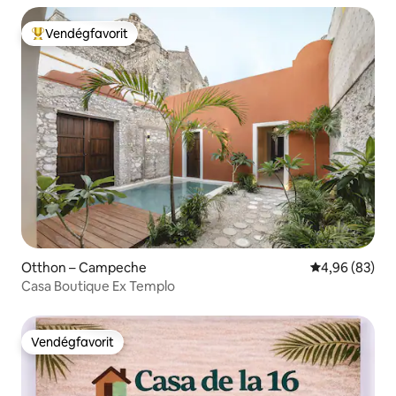
Vendégfavorit
Kiemelt vendégfavorit
Otthon – Campeche
Átlagos érték
4,96 (83)
Casa Boutique Ex Templo
Vendégfavorit
Vendégfavorit