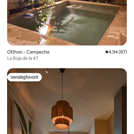
Otthon – Campeche
Átlagos érték
4,94 (87)
La Roja de la 47
Vendégfavorit
Vendégfavorit