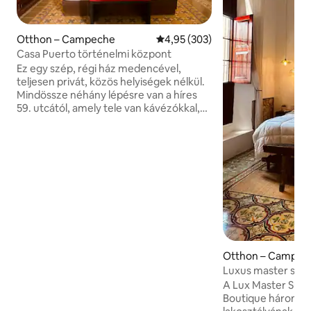
Otthon – Campeche
Átlagos értékelés: 5/4,95, 303 
4,95 (303)
Casa Puerto történelmi központ
Ez egy szép, régi ház medencével,
teljesen privát, közös helyiségek nélkül.
Mindössze néhány lépésre van a híres
59. utcától, amely tele van kávézókkal,
éttermekkel és bárokkal. A lakás
gyarmati stílusban van berendezve; a
nappaliban kanapé, 50 hüvelykes tévé
Netflixszel, Wi-Fi és 6 fős étkezőrésszel
rendelkezik; a konyhában indukciós
tűzhely, hűtőszekrény és mikrohullámú
sütő található; 1 hálószoba van king-size
méretű ággyal, 32 hüvelykes tévével, 1
légkondicionálóval, gardróbszekrénnyel
és melegvizes fürdőszobával. A
légkondicionálás csak a szobában van .
Otthon – Campec
Luxus master szob
Boutique
A Lux Master Suit
Boutique három m