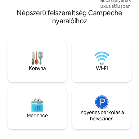
lakosztályának eg
luxus stílusban ter
Népszerű felszereltség Campeche
tér, az esztétika 
természetes módon
nyaralóihoz
egyensúly és a vis
Lux egy olyan hely
terveztek, hogy e
mindennapi rutin e
harmónia és a kén
Dos Almas Casa Boutique 
szeglet egy-egy t
minden részlet a n
Konyha
Wi-Fi
minden ott-tartó
élménnyé válik.
Ingyenes parkolás a
Medence
helyszínen