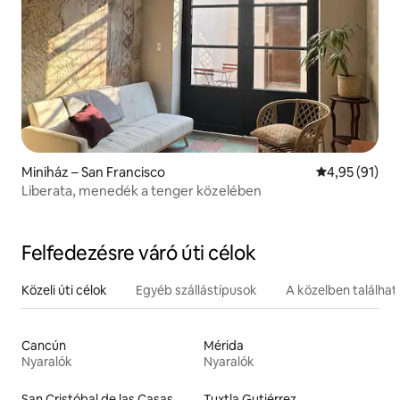
Miniház – San Francisco
Átlagos érték
4,95 (91)
Liberata, menedék a tenger közelében
Felfedezésre váró úti célok
Közeli úti célok
Egyéb szállástípusok
A közelben találha
Cancún
Mérida
Nyaralók
Nyaralók
San Cristóbal de las Casas
Tuxtla Gutiérrez