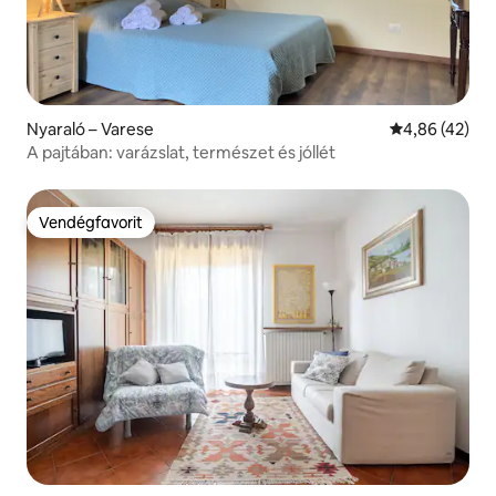
Nyaraló – Varese
Átlagos érték
4,86 (42)
A pajtában: varázslat, természet és jóllét
Vendégfavorit
Vendégfavorit