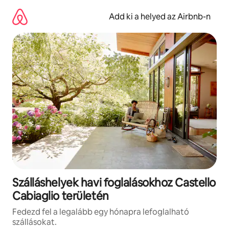
Ugrás
a
Add ki a helyed az Airbnb-n
tartalomra
Szálláshelyek havi foglalásokhoz Castello
Cabiaglio területén
Fedezd fel a legalább egy hónapra lefoglalható
szállásokat.