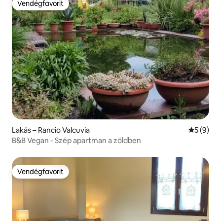
Vendégfavorit
Vendégfavorit
Lakás – Rancio Valcuvia
Átlagos é
5 (9)
B&B Vegan - Szép apartman a zöldben
Vendégfavorit
Vendégfavorit