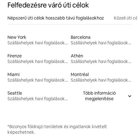
Felfedezésre váró úti célok
Népszerű úti célok hosszabb távú foglalásokhoz
Közeli úti cé
New York
Barcelona
Szálláshelyek havi foglalásokhoz
Szálláshelyek havi foglalásokhoz
Firenze
Athén
Szálláshelyek havi foglalásokhoz
Szálláshelyek havi foglalásokhoz
Miami
Montréal
Szálláshelyek havi foglalásokhoz
Szálláshelyek havi foglalásokhoz
Seattle
Több információ
Szálláshelyek havi foglalásokhoz
megjelenítése
*Bizonyos földrajzi területek és ingatlanok kivételt
képezhetnek.