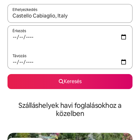
Elhelyezkedés
Az eredmények között a felfelé és a lefelé nyíllal navigálhatsz, 
Érkezés
Távozás
Keresés
Szálláshelyek havi foglalásokhoz a
közelben