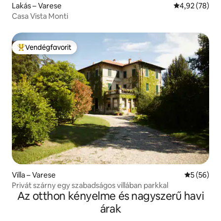
Lakás – Varese
Átlagos érték
4,92 (78)
Casa Vista Monti
Vendégfavorit
Kiemelt vendégfavorit
Villa – Varese
Átlagos ér
5 (56)
Privát szárny egy szabadságos villában parkkal
Az otthon kényelme és nagyszerű havi
árak