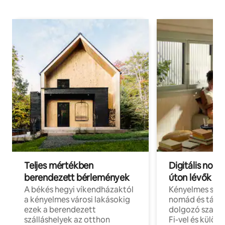
Teljes mértékben
Digitális nomá
berendezett bérlemények
úton lévők
A békés hegyi víkendházaktól
Kényelmes szál
a kényelmes városi lakásokig
nomád és táv
ezek a berendezett
dolgozó szake
szálláshelyek az otthon
Fi-vel és külön