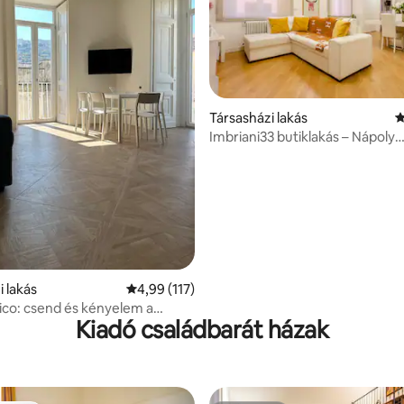
97, 166 vélemény
Társasházi lakás
Á
Imbriani33 butiklakás – Nápoly
városközpontja
i lakás
Átlagos értékelés: 5/4,99, 117 vélemény
4,99 (117)
co: csend és kényelem a
Kiadó családbarát házak
an