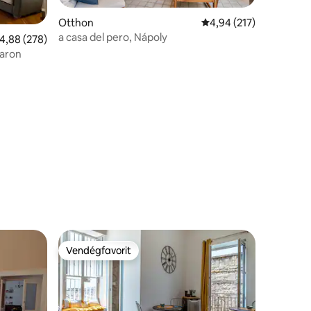
Otthon
Átlagos értékelés: 5/4
4,94 (217)
a casa del pero, Nápoly
tlagos értékelés: 5/4,88, 278 vélemény
4,88 (278)
varon
Vendégfavorit
Vendégfavorit