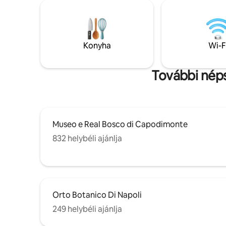
néhány pe
tökéletesek családok vagy párok
az állomás
számára. Függetlenül attól, hogy
családok 
romantikus kiruccanásra vagy családi
számára, 
kalandra vágysz, az ingatlanunk minden
megismern
igényt kielégít. Tedd felejthetetlenné az
Konyha
Wi-F
történelm
ott-tartózkodásodat Nápoly szívében.
körülvéve
További nép
Museo e Real Bosco di Capodimonte
832 helybéli ajánlja
Orto Botanico Di Napoli
249 helybéli ajánlja