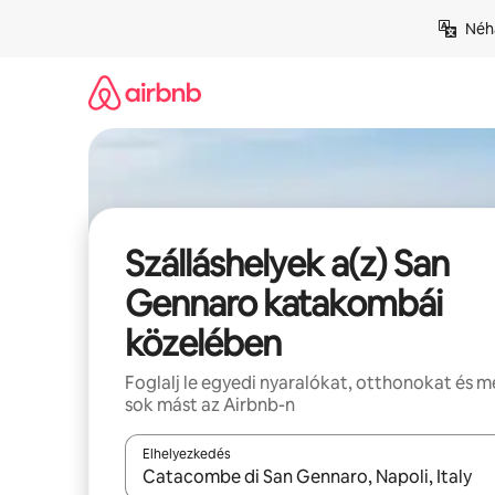
Ugrás
Néhá
a
tartalomra
Szálláshelyek a(z) San
Gennaro katakombái
közelében
Foglalj le egyedi nyaralókat, otthonokat és 
sok mást az Airbnb-n
Elhelyezkedés
Az eredmények között a felfelé és a lefelé nyíllal 