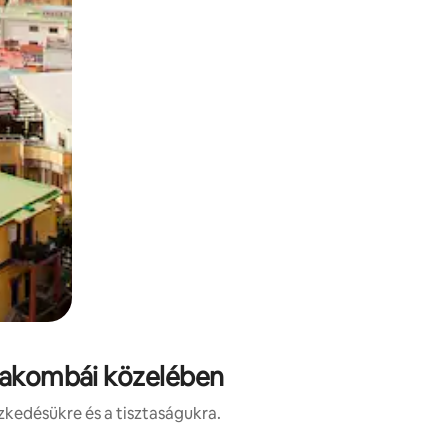
atakombái közelében
zkedésükre és a tisztaságukra.