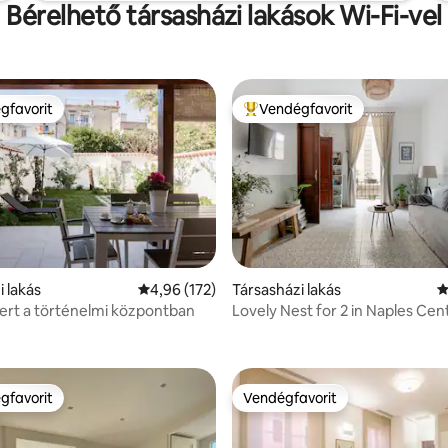
Bérelhető társasházi lakások Wi-Fi-vel
gfavorit
Vendégfavorit
vendégfavorit
Kiemelt vendégfavorit
93, 284 vélemény
i lakás
Átlagos értékelés: 5/4,96, 172 vélemény
4,96 (172)
Társasházi lakás
Á
kert a történelmi központban
Lovely Nest for 2 in Naples Cen
gfavorit
Vendégfavorit
vendégfavorit
Vendégfavorit