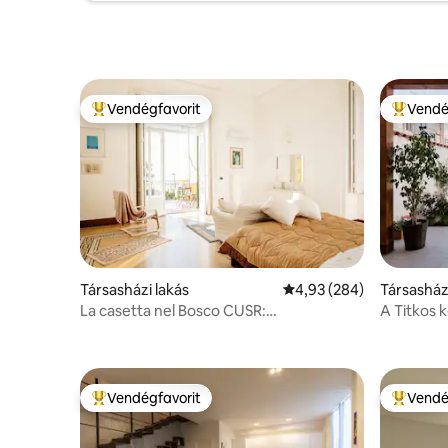
Vendégfavorit
Vendé
Kiemelt vendégfavorit
Kiemelt 
Társasházi lakás
Átlagos értékelés: 5/4,
4,93 (284)
Társasház
La casetta nel Bosco CUSR:
A Titkos 
15063049EXT0661
Vendégfavorit
Vendé
Kiemelt vendégfavorit
Kiemelt 