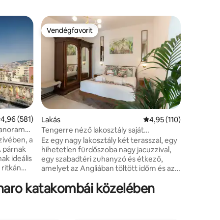
Lakás
Vendégfavorit
Vendégf
Vendégfavorit
Vendégf
Alma de T
tengerre
Egyedülá
és kikap
a Vezúvot
a neve an
édesapám
inspiráci
lakást ho
tette, ho
tlagos értékelés: 5/4,96, 581 vélemény
4,96 (581)
Lakás
Átlagos értékelés: 5/4
4,95 (110)
során ta
Panorama
Tengerre néző lakosztály saját
érzését.
pezsgőfürdővel és terasszal
zívében, a
Ez egy nagy lakosztály két terasszal, egy
színeivel
A párnak
hihetetlen fürdőszoba nagy jacuzzival,
változik,
ak ideális
egy szabadtéri zuhanyzó és étkező,
tartózkod
 ritkán
amelyet az Angliában töltött időm és az
n:
egykori trópusi kolóniák inspiráltak. A
ennaro katakombái közelében
,
hely központi elhelyezkedésű, a
. Néhány
teraszról pedig fantasztikus a kilátás.
el
Minden vadonatúj a légkondicionálótól a
, a Via
tévéig és az ágyig. Néhány bútor antik