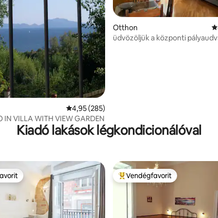
94, 163 vélemény
Otthon
Á
üdvözöljük a központi pályaud
Átlagos értékelés: 5/4,95, 285 vélemény
4,95 (285)
O IN VILLA WITH VIEW GARDEN
Kiadó lakások légkondicionálóval
avorit
Vendégfavorit
avorit
Kiemelt vendégfavorit