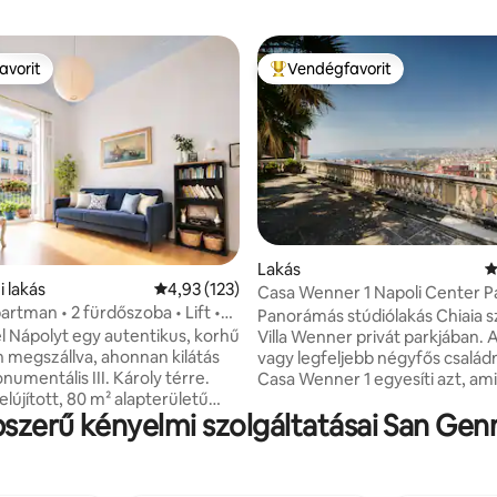
avorit
Vendégfavorit
avorit
Kiemelt vendégfavorit
94, 139 vélemény
Lakás
Á
i lakás
Átlagos értékelés: 5/4,93, 123 vélemény
4,93 (123)
Casa Wenner 1 Napoli Center 
artman • 2 fürdőszoba • Lift •
Chiaia
Panorámás stúdiólakás Chiaia s
mi központ
l Nápolyt egy autentikus, korhű
Villa Wenner privát parkjában. 
 megszállva, ahonnan kilátás
vagy legfeljebb négyfős családn
onumentális III. Károly térre.
Casa Wenner 1 egyesíti azt, ami
lújított, 80 m² alapterületű
található meg együtt Nápolyba
pszerű kényelmi szolgáltatásai San G
 ahol a díszített mennyezet, a
központi elhelyezkedés, csend
s erkélyek és a modern
zöldterület és kilátás az öbölre
szolgáltatások egyedi
perc sétára található a Piazza d
ot teremtenek. Mindössze
Plebiscito, a vízpart, a Via Chiaia