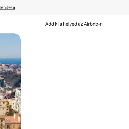
lenítése
Add ki a helyed az Airbnb-n
et.