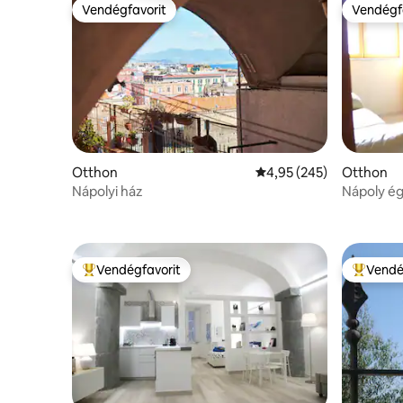
Vendégfavorit
Vendégf
Vendégfavorit
Vendégf
Otthon
Átlagos értékelés: 5/4,
4,95 (245)
Otthon
Nápolyi ház
Nápoly ég
Vendégfavorit
Vendé
Kiemelt vendégfavorit
Kiemelt 