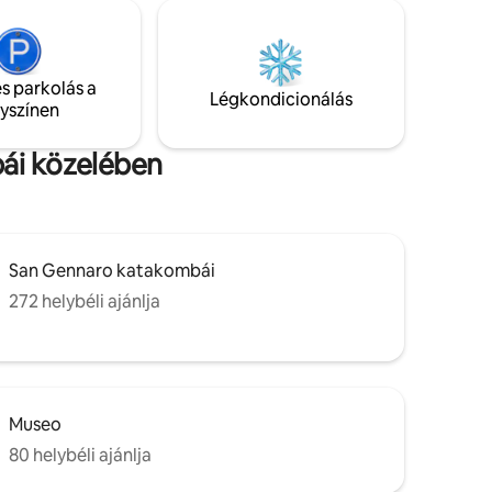
kikötő. A
darab az 1800-as évekből. Ez a lakosztály
fttel
egy kis, három lakosztályból álló hely
i
része, ahol a konyha közös használatú,
e, a
amikor belépsz. Nincs liftünk, fel kell
s parkolás a
elyekre.
sétálnod.
Légkondicionálás
lyszínen
ái közelében
San Gennaro katakombái
272 helybéli ajánlja
Museo
80 helybéli ajánlja