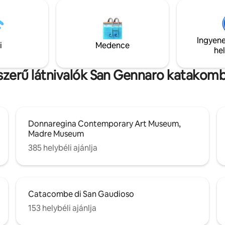
rcre a történelmi központtól,
Toledo, a Teatro San Carlo és a 
tól és a repülőtértől. Ideális
Chiaia metróval, a siklóval és a li
és legfeljebb 8 fős csoportok
könnyen eljuthatsz a történelm
akik stílusosan szeretnék
központba, Vomero városrészb
Ingyene
i a várost a valódi Nápoly
szigetekre és a régészeti lelőh
i
Medence
he
ével, eredetiségével és bájával
.
szerű látnivalók San Gennaro katakomb
Donnaregina Contemporary Art Museum,
Madre Museum
385 helybéli ajánlja
Catacombe di San Gaudioso
153 helybéli ajánlja