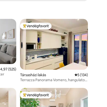
Vendégfavorit
Kiemelt vendégfavorit
tlagos értékelés: 5/4,97, 525 vélemény
4,97 (525)
ter
Társasházi lakás
Átlagos értékelés: 
5 (134)
Terrazza Panorama Vomero, hangulatos
1 hálószobás lakás
Vendégfavorit
Kiemelt vendégfavorit