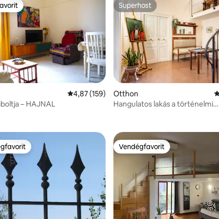
avorit
Superhost
avorit
Superhost
95, 245 vélemény
Átlagos értékelés: 5/4,87, 159 vélemény
4,87 (159)
Otthon
Á
boltja – HAJNAL
Hangulatos lakás a történelmi
központban
gfavorit
Vendégfavorit
vendégfavorit
Vendégfavorit