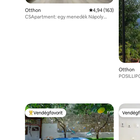
Otthon
Átlagos értékelés: 5/4,
4,94 (163)
CSApartment: egy menedék Nápoly
központjában!
Otthon
POSILLIP
Vendégfavorit
Vendégf
Kiemelt vendégfavorit
Vendégf