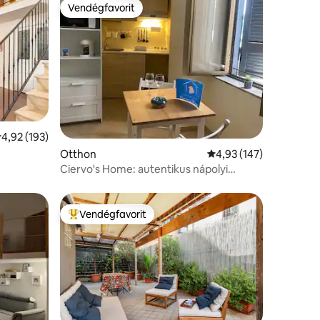
Vendégfavorit
Vendégfavorit
tlagos értékelés: 5/4,92, 193 vélemény
4,92 (193)
Otthon
Átlagos értékelés: 5/4
4,93 (147)
Ciervo's Home: autentikus nápolyi
élmény
Vendégfavorit
Kiemelt vendégfavorit