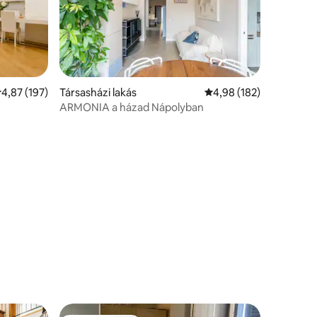
tlagos értékelés: 5/4,87, 197 vélemény
4,87 (197)
Társasházi lakás
Átlagos értékelés: 5/4
4,98 (182)
ARMONIA a házad Nápolyban