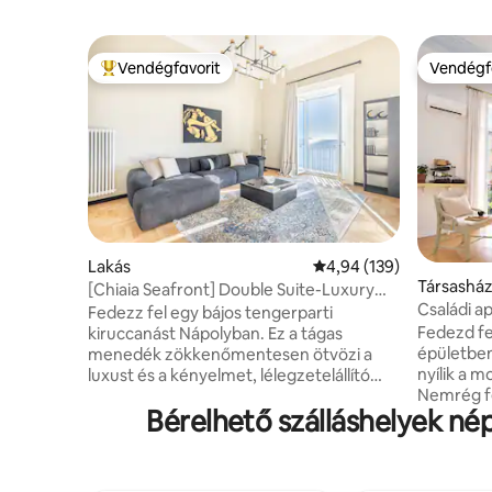
Vendégfavorit
Vendégf
Kiemelt vendégfavorit
Vendégf
Lakás
Átlagos értékelés: 5/4,
4,94 (139)
Társasház
[Chiaia Seafront] Double Suite-Luxury
Családi ap
Design
Fedezz fel egy bájos tengerparti
Történel
Fedezd fe
kiruccanást Nápolyban. Ez a tágas
épületben
menedék zökkenőmentesen ötvözi a
nyílik a m
luxust és a kényelmet, lélegzetelállító
Nemrég fe
kilátást nyújt a tengerre és a Castelre a
Bérelhető szálláshelyek né
apartman,
dupla erkélyekről. Ismerd meg Nápoly
panorámá
gazdag kultúráját, kóstold meg a helyi
kényelmi 
konyhát a közeli trattoriákban, és élvezd
hangulat
két tágas lakosztály kényelmét, amelyek