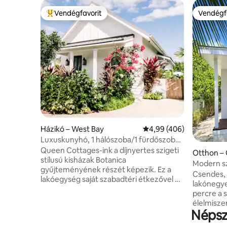
Vendégfavorit
Vendégf
Kiemelt vendégfavorit
Vendégf
Házikó – West Bay
Átlagos értékelés: 5/4,
4,99 (406)
Luxuskunyhó, 1 hálószoba/1 fürdőszoba,
pár lépésre a medencétől és a 7 Mile
Queen Cottages-ink a díjnyertes szigeti
Otthon –
Beach-től
stílusú kisházak Botanica
Modern sz
gyűjteményének részét képezik. Ez a
rejtekhel
Csendes, 
lakóegység saját szabadtéri étkezővel és
lakónegy
kerti zuhanyzóval rendelkezik. A
percre a 
Botanicánál a laza luxusra, az álomszerű
élelmiszerboltoktó
részletekre és a csúcskategóriás
Népsz
hangulato
kényelmi szolgáltatásokra
Bayben – 