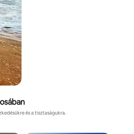
rosában
zkedésükre és a tisztaságukra.