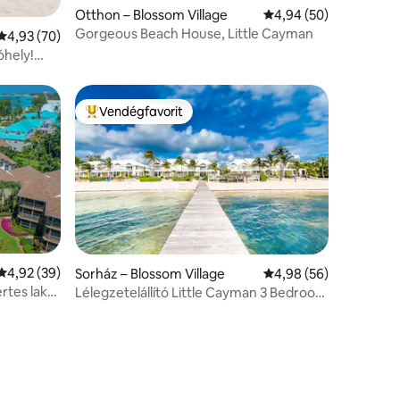
Otthon – Blossom Village
Átlagos értékelés: 5/
4,94 (50)
Gorgeous Beach House, Little Cayman
Átlagos értékelés: 5/4,93, 70 vélemény
4,93 (70)
óhely!
Vendégfavorit
Kiemelt vendégfavorit
Átlagos értékelés: 5/4,92, 39 vélemény
4,92 (39)
Sorház – Blossom Village
Átlagos értékelés: 5/
4,98 (56)
rtes lakás
Lélegzetelállító Little Cayman 3 Bedroom
Beach Townhouse