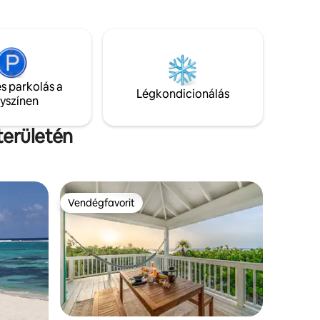
Blissful a kényelem, a pihenés és az érték
ternet, az
verhetetlen keverékét kínálja.
bútorok.
Függetlenül attól, hogy kalandra vagy
–
kikapcsolódásra vágysz, a lakásunk
lehető
tökéletes, felejthetetlen tartózkodást
biztosít Grand Caymanben.
s parkolás a
Légkondicionálás
lyszínen
területén
Vendégfavorit
Vendégfavorit