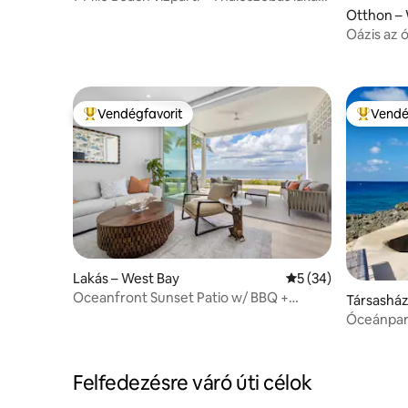
Rejtett gyöngyszem!
Otthon –
Oázis az 
medence 
Vendégfavorit
Vendé
Kiemelt vendégfavorit
Kiemelt 
Lakás – West Bay
Átlagos értékelés:
5 (34)
Oceanfront Sunset Patio w/ BBQ +
Társasház
medence, edzőterem és gyógyfürdő
Óceánpart
étterem
Felfedezésre váró úti célok