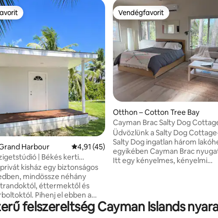
avorit
Vendégfavorit
avorit
Vendégfavorit
Otthon – Cotton Tree Bay
Cayman Brac Salty Dog Cottage
99, 406 vélemény
hangulatos kunyhó
Üdvözlünk a Salty Dog Cottage
Salty Dog ingatlan három lakó
 Grand Harbour
Átlagos értékelés: 5/4,91, 45 vélemény
4,91 (45)
egyikében Cayman Brac nyugat
igetstúdió | Békés kerti
Itt egy kényelmes, kényelmi
y
privát kisház egy biztonságos
szolgáltatásokkal felszerelt szál
edben, mindössze néhány
találsz, amely tökéletes két e
strandoktól, éttermektől és
egy kis család számára. Pihenj é
l. Pihenj el ebben a
fedett verandát, ébredj óceán
erű felszereltség Cayman Islands nyara
s stúdiólakásban a békés Red
kilátással, és élvezd az olyan k
ideális menedék párok vagy
szolgáltatásokat, mint a vadona