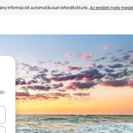
ny információt automatikusan lefordítottunk. 
Az eredeti nyelv megje
nb-
navigálhatsz, illetve érintő és lapozó mozdulatokkal is felfedezheted ők