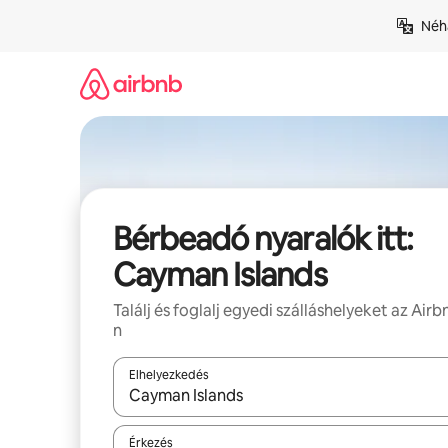
Ugrás
Néhá
a
tartalomra
Bérbeadó nyaralók itt:
Cayman Islands
Találj és foglalj egyedi szálláshelyeket az Airb
n
Elhelyezkedés
Az eredmények között a felfelé és a lefelé nyíllal 
Érkezés