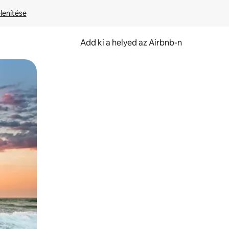
lenítése
Add ki a helyed az Airbnb-n
et.