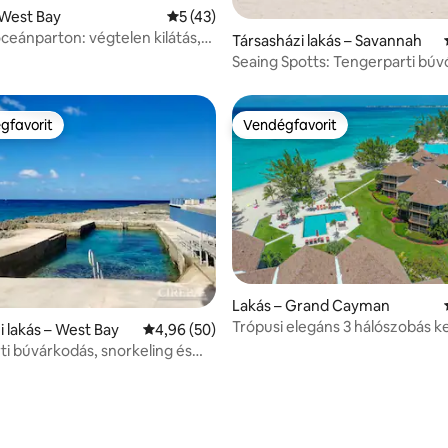
 West Bay
Átlagos értékelés: 5/5, 43 vélemény
5 (43)
óceánparton: végtelen kilátás,
Társasházi lakás – Savannah
és kunyhó
Seaing Spotts: Tengerparti búv
Kajmán-szigetek
gfavorit
Vendégfavorit
vendégfavorit
Vendégfavorit
 5/5, 34 vélemény
Lakás – Grand Cayman
Trópusi elegáns 3 hálószobás ke
i lakás – West Bay
Átlagos értékelés: 5/4,96, 50 vélemény
4,96 (50)
medencével és stranddal
i búvárkodás, snorkeling és