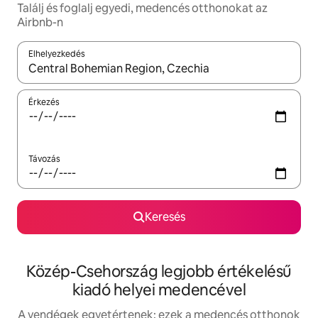
Találj és foglalj egyedi, medencés otthonokat az
Airbnb-n
Elhelyezkedés
Az eredmények között a felfelé és a lefelé nyíllal navigálhatsz, 
Érkezés
Távozás
Keresés
Közép-Csehország legjobb értékelésű
kiadó helyei medencével
A vendégek egyetértenek: ezek a medencés otthonok