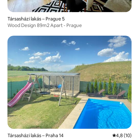
Társasházi lakás – Prague 5
Wood Design 89m2 Apart - Prague
Társasházi lakás – Praha 14
Átlagos érté
4,8 (10)