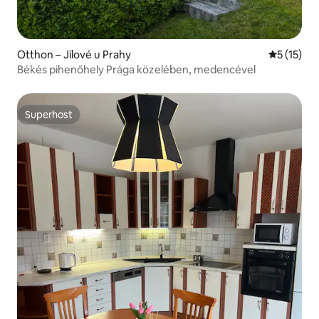
Otthon – Jílové u Prahy
Átlagos ér
5 (15)
Békés pihenőhely Prága közelében, medencével
Superhost
Superhost