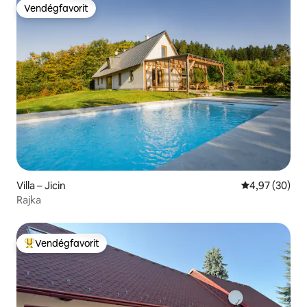
Vendégfavorit
Vendégfavorit
Villa – Jicin
Átlagos érték
4,97 (30)
Rajka
Vendégfavorit
Kiemelt vendégfavorit