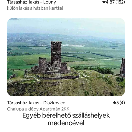
Társasházi lakás – Louny
Átlagos értéke
4,87 (152)
külön lakás a házban kerttel
Társasházi lakás – Dlažkovice
Átlagos é
5 (4)
Chalupa u dědy Apartmán 2KK
Egyéb bérelhető szálláshelyek
medencével