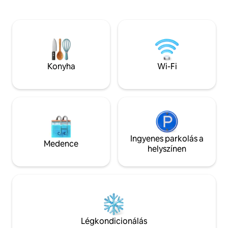
léphetnek be. Élvezd az ikonikus
központjától. A ház
dizájnvillát szabadtéri medencével,
konyhával és fürd
szaunával és 350 m2 alapterülettel.
Az alvás a ház fels
Élvezd a fényűző belső teret, amelyben
Kert teljesen fels
egy élénk fa, építészeti elemek és
és grillezővel. Ing
Kenneth Cobonpue csillárok várnak.
a kertben. Lehetősé
Tökéletes családoknak és csoportoknak,
repülőtérről/vasút
Konyha
Wi-Fi
akik egyedi szállást keresnek teljes
velünk a kapcsolat
magánélet mellett, mindössze 10 percre
a repülőtértől.
Ingyenes parkolás a
Medence
helyszínen
Légkondicionálás