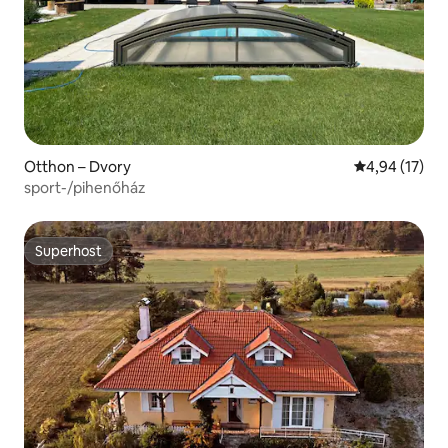
Otthon – Dvory
Átlagos érték
4,94 (17)
sport-/pihenőház
Superhost
Superhost