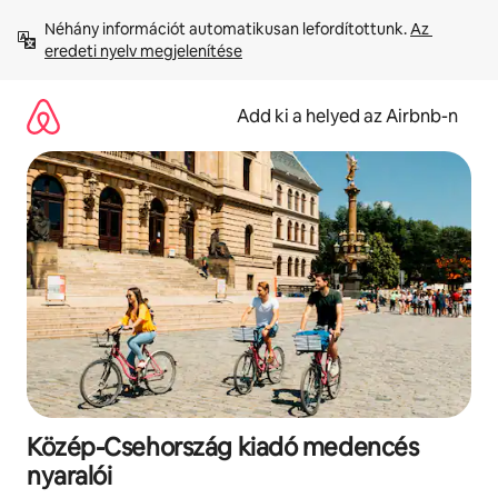
Ugrás
Néhány információt automatikusan lefordítottunk. 
Az 
a
eredeti nyelv megjelenítése
tartalomra
Add ki a helyed az Airbnb-n
Közép-Csehország kiadó medencés
nyaralói