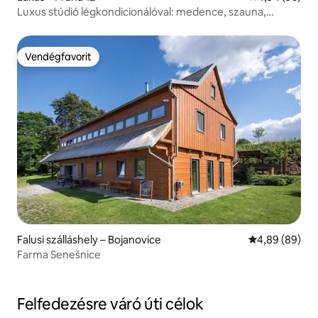
Luxus stúdió légkondicionálóval: medence, szauna,
pezsgőfürdő
Vendégfavorit
Vendégfavorit
Falusi szálláshely – Bojanovice
Átlagos érték
4,89 (89)
Farma Senešnice
Felfedezésre váró úti célok