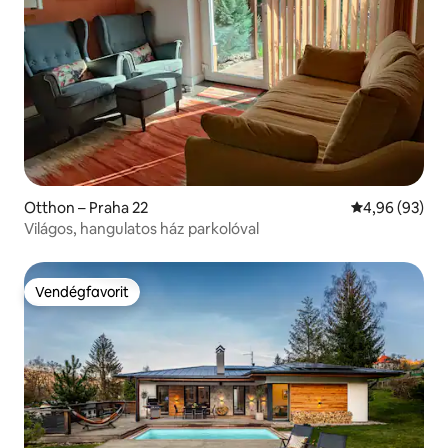
Otthon – Praha 22
Átlagos érték
4,96 (93)
Világos, hangulatos ház parkolóval
Vendégfavorit
Vendégfavorit