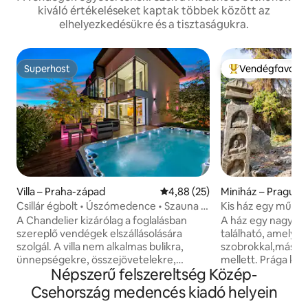
kiváló értékeléseket kaptak többek között az
elhelyezkedésükre és a tisztaságukra.
Superhost
Vendégfavorit
Superhost
Kiemelt vendégfa
Villa – Praha-západ
Átlagos értékelés: 5/4,88, 25 
4,88 (25)
Miniház – Prague 
Csillár égbolt • Úszómedence • Szauna •
Kis ház egy művés
Kert
- Apt 3
A Chandelier kizárólag a foglalásban
A ház egy nagy m
szereplő vendégek elszállásolására
található, amely t
szolgál. A villa nem alkalmas bulikra,
szobrokkal,más mű
ünnepségekre, összejövetelekre,
mellett. Prága köz
Népszerű felszereltség Közép-
kereskedelmi vagy magáncélú
perc egy buszmeg
forgatásra, és a foglalásban nem
metróállomás (met
Csehország medencés kiadó helyein
szereplő személyek látogatói sem
közelben van. 20 