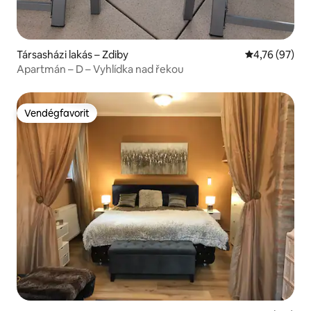
Társasházi lakás – Zdiby
Átlagos érték
4,76 (97)
Apartmán – D – Vyhlídka nad řekou
Vendégfavorit
Vendégfavorit