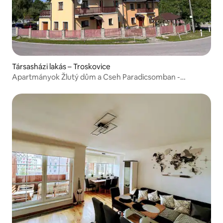
Társasházi lakás – Troskovice
Apartmányok Žlutý dům a Cseh Paradicsomban -
Apartmán Kost