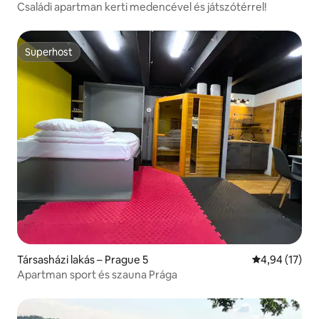
Családi apartman kerti medencével és játszótérrel!
Superhost
Superhost
Társasházi lakás – Prague 5
Átlagos érték
4,94 (17)
Apartman sport és szauna Prága