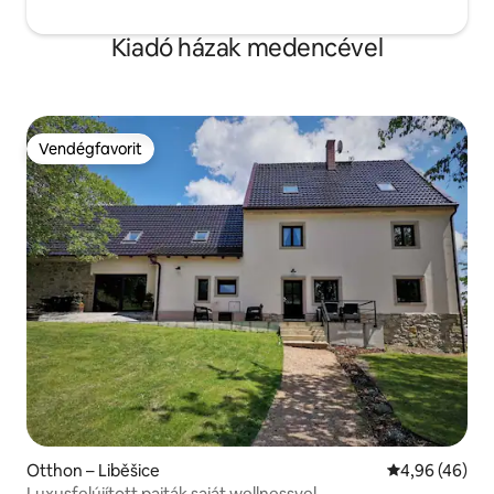
Kiadó házak medencével
Vendégfavorit
Vendégfavorit
Otthon – Liběšice
Átlagos érték
4,96 (46)
Luxusfelújított pajták saját wellnessvel