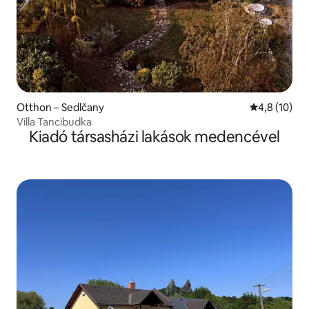
Otthon – Sedlčany
Átlagos érté
4,8 (10)
Villa Tancibudka
Kiadó társasházi lakások medencével