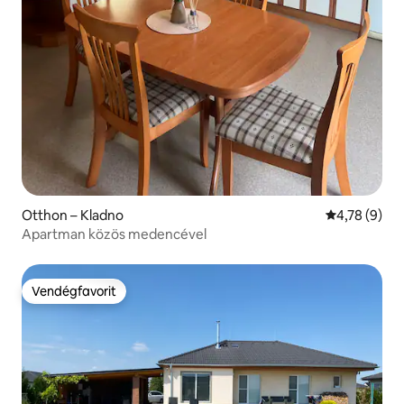
Otthon – Kladno
Átlagos érté
4,78 (9)
Apartman közös medencével
Vendégfavorit
Vendégfavorit