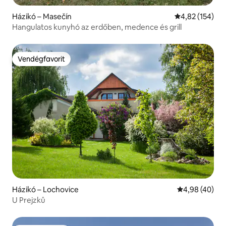
Házikó – Masečín
Átlagos értéke
4,82 (154)
Hangulatos kunyhó az erdőben, medence és grill
Vendégfavorit
Vendégfavorit
Házikó – Lochovice
Átlagos érték
4,98 (40)
U Prejzků