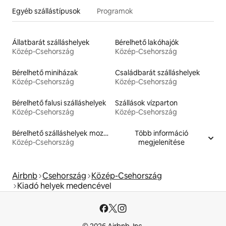
Egyéb szállástípusok
Programok
Állatbarát szálláshelyek
Bérelhető lakóhajók
Közép-Csehország
Közép-Csehország
Bérelhető miniházak
Családbarát szálláshelyek
Közép-Csehország
Közép-Csehország
Bérelhető falusi szálláshelyek
Szállások vízparton
Közép-Csehország
Közép-Csehország
Bérelhető szálláshelyek mozgáskorlátozottaknak megfelelő magasságú ággyal
Több információ
Közép-Csehország
megjelenítése
Airbnb
Csehország
Közép-Csehország
Kiadó helyek medencével