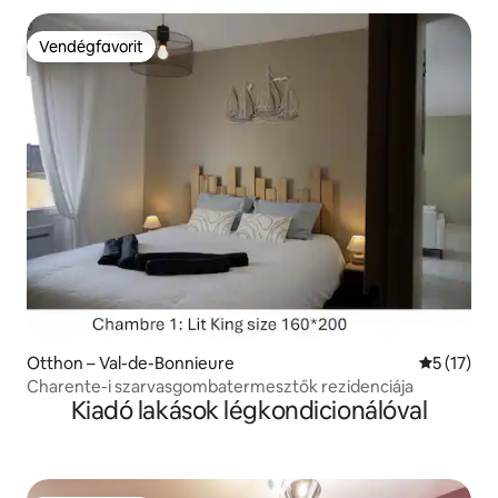
Vendégfavorit
Vendégfavorit
Otthon – Val-de-Bonnieure
Átlagos ér
5 (17)
Charente-i szarvasgombatermesztők rezidenciája
Kiadó lakások légkondicionálóval