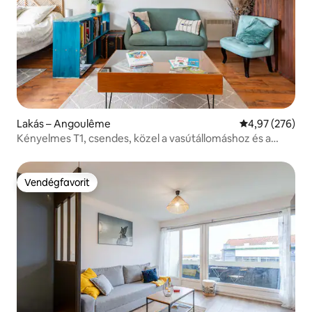
Lakás – Angoulême
Átlagos értéke
4,97 (276)
Kényelmes T1, csendes, közel a vasútállomáshoz és a
központhoz.
Vendégfavorit
Vendégfavorit