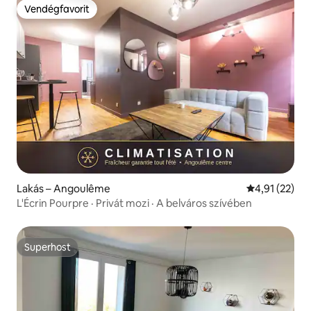
Vendégfavorit
Vendégfavorit
Lakás – Angoulême
Átlagos érték
4,91 (22)
L'Écrin Pourpre · Privát mozi · A belváros szívében
Superhost
Superhost