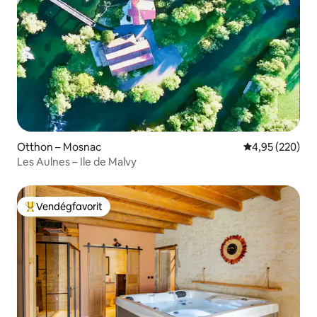
Otthon – Mosnac
Átlagos értéke
4,95 (220)
Les Aulnes – Ile de Malvy
Vendégfavorit
Kiemelt vendégfavorit