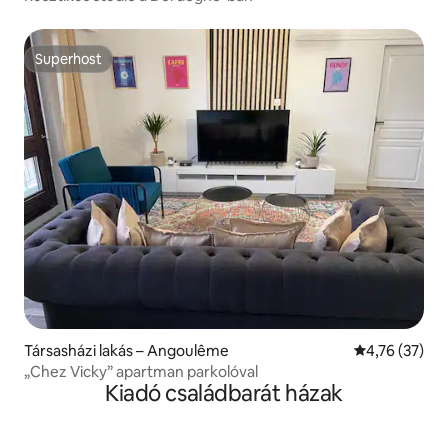
Superhost
Superhost
Társasházi lakás – Angoulême
Átlagos érték
4,76 (37)
„Chez Vicky” apartman parkolóval
Kiadó családbarát házak