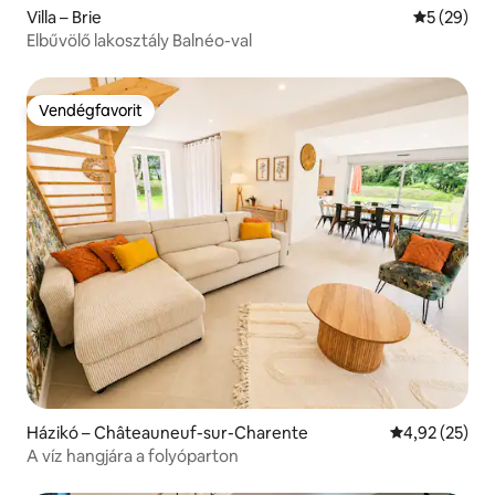
Villa – Brie
Átlagos ér
5 (29)
Elbűvölő lakosztály Balnéo-val
Vendégfavorit
Vendégfavorit
Házikó – Châteauneuf-sur-Charente
Átlagos érték
4,92 (25)
A víz hangjára a folyóparton