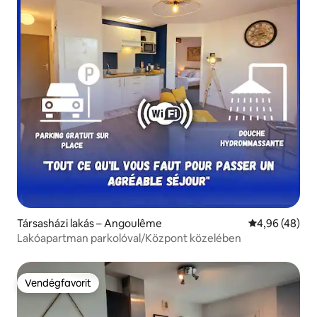
Társasházi lakás – Angoulême
Átlagos érték
4,96 (48)
Lakóapartman parkolóval/Központ közelében
Vendégfavorit
Vendégfavorit