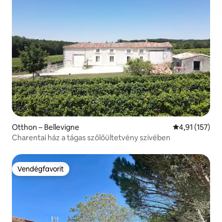
Otthon – Bellevigne
Átlagos értéke
4,91 (157)
Charentai ház a tágas szőlőültetvény szívében
Vendégfavorit
Vendégfavorit