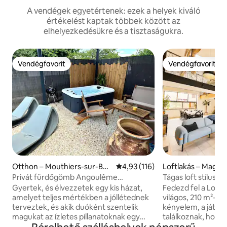
A vendégek egyetértenek: ezek a helyek kiváló
értékelést kaptak többek között az
elhelyezkedésükre és a tisztaságukra.
Vendégfavorit
Vendégfavorit
Vendégfavorit
Vendégfavorit
Otthon – Mouthiers-sur-Boë
Átlagos értékelés: 5/4,93, 116 
4,93 (116)
Loftlakás – Magna
me
re
Privát fürdőgömb Angoulême
Tágas loft stílusú h
közelében
Gyertek, és élvezzetek egy kis házat,
Fedezd fel a Loft
amelyet teljes mértékben a jóllétednek
világos, 210 m²-es 
terveztek, és akik duóként szentelik
kényelem, a játéko
magukat az ízletes pillanatoknak egy
találkoznak, hogy
pajkos délutánra, egy személyes estére.
legyen a szálláshel