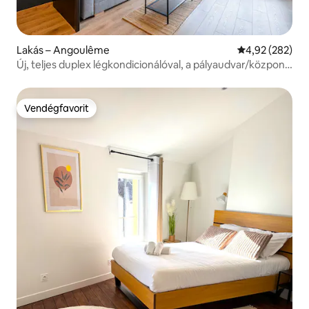
Lakás – Angoulême
Átlagos értéke
4,92 (282)
Új, teljes duplex légkondicionálóval, a pályaudvar/központ
közelében
Vendégfavorit
Vendégfavorit