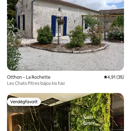
Otthon – La Rochette
Átlagos érték
4,91 (35)
Les Chats Pitres bájos kis ház
Vendégfavorit
Vendégfavorit