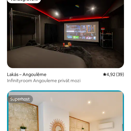
Vendégfavorit
Lakás – Angoulême
Átlagos érték
4,92 (39)
Infinityroom Angouleme privát mozi
Superhost
Superhost