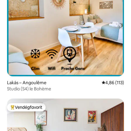
Lakás – Angoulême
Átlagos értéke
4,86 (113)
Studio (S4) le Bohème
Vendégfavorit
Kiemelt vendégfavorit