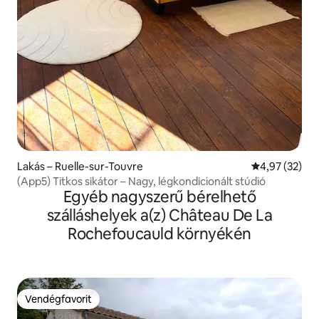
Lakás – Ruelle-sur-Touvre
Átlagos érték
4,97 (32)
(App5) Titkos sikátor – Nagy, légkondicionált stúdió
Egyéb nagyszerű bérelhető
szálláshelyek a(z) Château De La
Rochefoucauld környékén
Vendégfavorit
Vendégfavorit