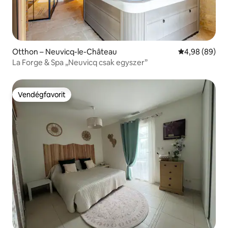
Otthon – Neuvicq-le-Château
Átlagos érték
4,98 (89)
La Forge & Spa „Neuvicq csak egyszer”
Vendégfavorit
Vendégfavorit