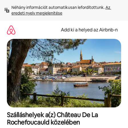
Ugrás
Néhány információt automatikusan lefordítottunk. 
Az 
a
eredeti nyelv megjelenítése
tartalomra
Add ki a helyed az Airbnb-n
Szálláshelyek a(z) Château De La
Rochefoucauld közelében