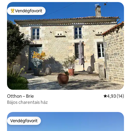
Vendégfavorit
Kiemelt vendégfavorit
Otthon – Brie
Átlagos érték
4,93 (14)
Bájos charentais ház
Vendégfavorit
Vendégfavorit