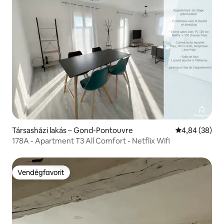
Társasházi lakás – Gond-Pontouvre
Átlagos érték
4,84 (38)
178A - Apartment T3 All Comfort - Netflix Wifi
Vendégfavorit
Vendégfavorit