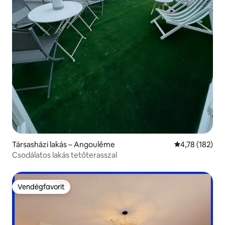
Társasházi lakás – Angoulême
Átlagos értéke
4,78 (182)
Csodálatos lakás tetőterasszal
Vendégfavorit
Vendégfavorit