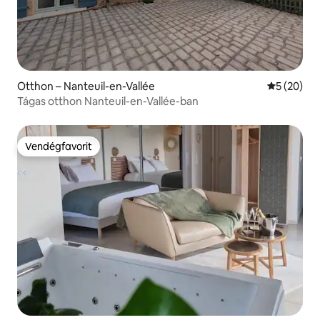
Otthon – Nanteuil-en-Vallée
Átlagos ér
5 (20)
Tágas otthon Nanteuil-en-Vallée-ban
Vendégfavorit
Vendégfavorit