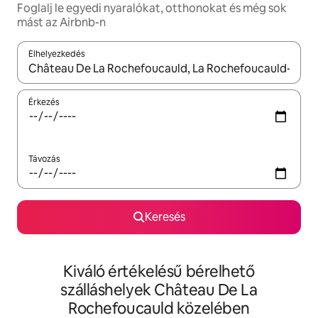
Foglalj le egyedi nyaralókat, otthonokat és még sok
mást az Airbnb-n
Elhelyezkedés
Az eredmények között a felfelé és a lefelé nyíllal navigálhatsz, 
Érkezés
Távozás
Keresés
Kiváló értékelésű bérelhető
szálláshelyek Château De La
Rochefoucauld közelében