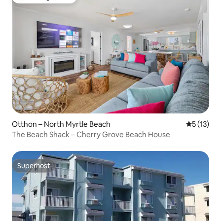
Kiemelt vendégfavorit
Otthon – North Myrtle Beach
Átlagos ér
5 (13)
The Beach Shack – Cherry Grove Beach House
Superhost
Superhost