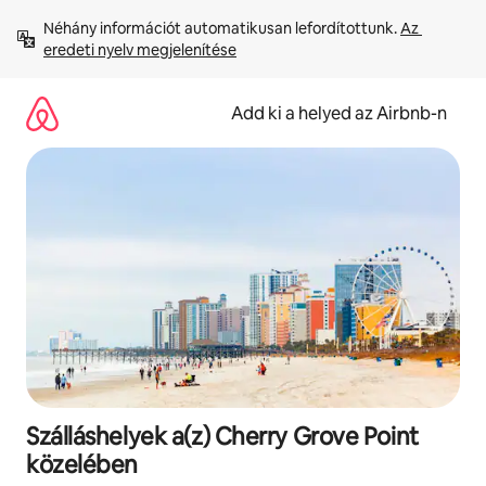
Ugrás
Néhány információt automatikusan lefordítottunk. 
Az 
a
eredeti nyelv megjelenítése
tartalomra
Add ki a helyed az Airbnb-n
Szálláshelyek a(z) Cherry Grove Point
közelében