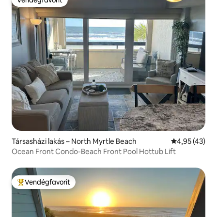
Vendégfavorit
Vendégfavorit
Társasházi lakás – North Myrtle Beach
Átlagos érték
4,95 (43)
Ocean Front Condo-Beach Front Pool Hottub Lift
Vendégfavorit
Kiemelt vendégfavorit