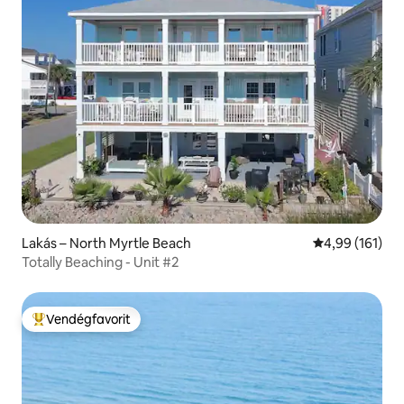
Lakás – North Myrtle Beach
Átlagos értéke
4,99 (161)
Totally Beaching - Unit #2
Vendégfavorit
Kiemelt vendégfavorit