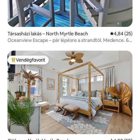
Társasházi lakás – North Myrtle Beach
Átlagos érték
4,84 (25)
Oceanview Escape – pár lépésre a strandtól. Medence. 6
fő befogadására alkalmas
Vendégfavorit
Kiemelt vendégfavorit