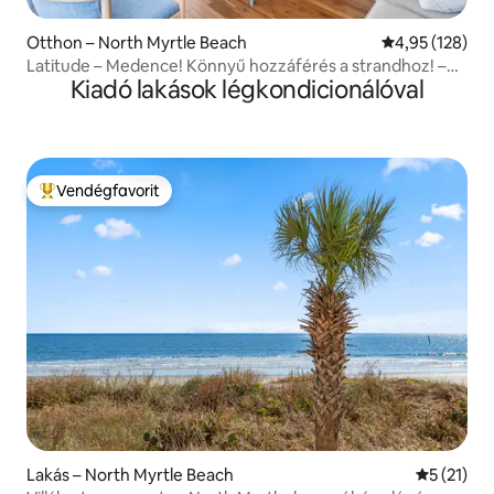
Otthon – North Myrtle Beach
Átlagos értéke
4,95 (128)
Latitude – Medence! Könnyű hozzáférés a strandhoz! –
Kiadó lakások légkondicionálóval
Korrekció
Vendégfavorit
Kiemelt vendégfavorit
Lakás – North Myrtle Beach
Átlagos ér
5 (21)