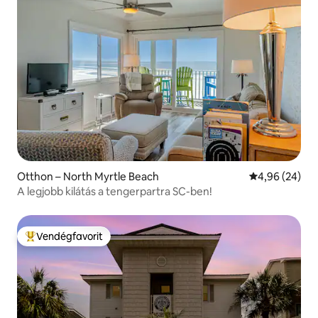
Otthon – North Myrtle Beach
Átlagos érték
4,96 (24)
A legjobb kilátás a tengerpartra SC-ben!
Vendégfavorit
Kiemelt vendégfavorit