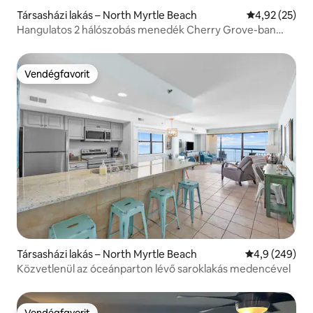
Társasházi lakás – North Myrtle Beach
Átlagos érték
4,92 (25)
Hangulatos 2 hálószobás menedék Cherry Grove-ban
fűtött medencével
Vendégfavorit
Vendégfavorit
Társasházi lakás – North Myrtle Beach
Átlagos érték
4,9 (249)
Közvetlenül az óceánparton lévő saroklakás medencével