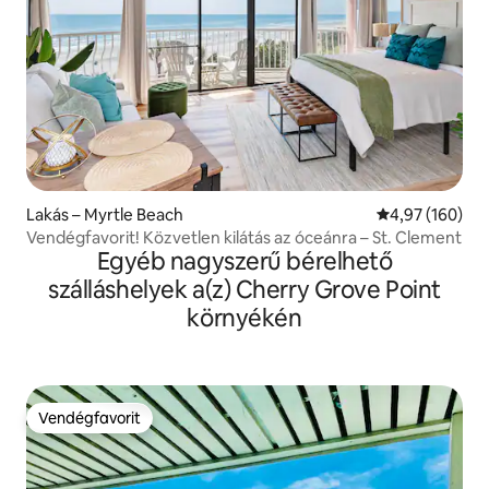
Lakás – Myrtle Beach
Átlagos értéke
4,97 (160)
Vendégfavorit! Közvetlen kilátás az óceánra – St. Clement
Egyéb nagyszerű bérelhető
szálláshelyek a(z) Cherry Grove Point
környékén
Vendégfavorit
Vendégfavorit