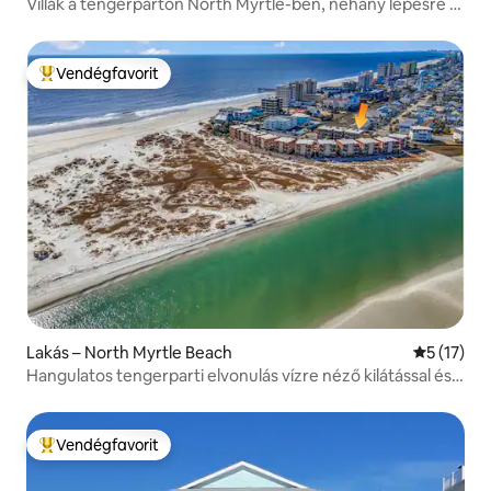
Villák a tengerparton North Myrtle-ben, néhány lépésre a
homoktól
Vendégfavorit
Kiemelt vendégfavorit
Lakás – North Myrtle Beach
Átlagos ér
5 (17)
Hangulatos tengerparti elvonulás vízre néző kilátással és
strandkapcsolattal
Vendégfavorit
Kiemelt vendégfavorit