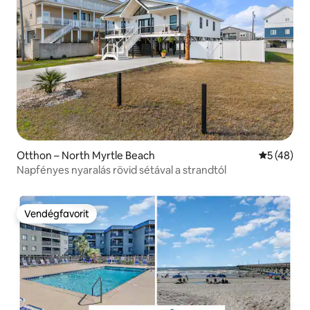
Otthon – North Myrtle Beach
Átlagos ér
5 (48)
Napfényes nyaralás rövid sétával a strandtól
Vendégfavorit
Vendégfavorit