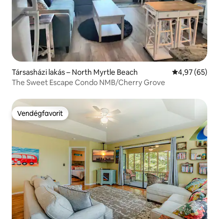
Társasházi lakás – North Myrtle Beach
Átlagos érték
4,97 (65)
The Sweet Escape Condo NMB/Cherry Grove
Vendégfavorit
Vendégfavorit