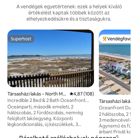
A vendégek egyetértenek: ezek a helyek kiváló
értékelést kaptak többek között az
elhelyezkedésükre és a tisztaságukra.
Superhost
Vendégfavorit
Superhost
Kiemelt vendégfa
Társasházi lakás – North Myr
Átlagos értékelés: 5/4,87, 108 
4,87 (108)
tle Beach
Incredible 2 Bed & 2 Bath Oceanfront
Társasházi lakás – 
Condo
Óceánparti, második emeleti, 2
e Beach
Oceanfront Duple
hálószobás, 2 fürdőszobás, nemrég
tartalmaz!
2 hálószoba, 2 1/2
felújított lakóegység. Központi
3 medencével és t
légkondicionálás, új készülékek, 3
Ágynemű és fürd
síkképernyős tévé (minden szobában
árban! Privát kocsi
egy), csodálatos kilátás, ingyenes
bérléséhez. Sajnálj