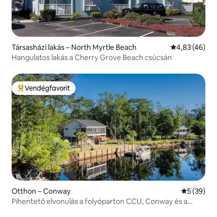
Társasházi lakás – North Myrtle Beach
Átlagos érték
4,83 (46)
Hangulatos lakás a Cherry Grove Beach csúcsán
Vendégfavorit
Kiemelt vendégfavorit
Otthon – Conway
Átlagos ér
5 (39)
Pihentető elvonulás a folyóparton CCU, Conway és a
tengerpartok közelében