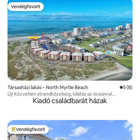
Vendégfavorit
Vendégfavorit
Társasházi lakás – North Myrtle Beach
Átlagos é
5 (8)
Új! Közvetlen strandközelség, kilátás az óceánra!
Kiadó családbarát házak
Medence hozzáférés
Vendégfavorit
Kiemelt vendégfavorit