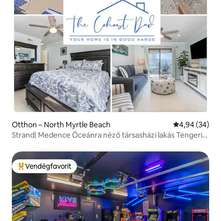
Otthon – North Myrtle Beach
Átlagos érték
4,94 (34)
Strand| Medence Óceánra néző társasházi lakás Tengeri
kunyhók | 6 fő részére
Vendégfavorit
Kiemelt vendégfavorit