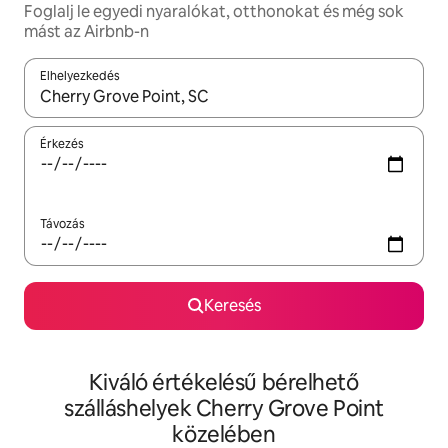
Foglalj le egyedi nyaralókat, otthonokat és még sok
mást az Airbnb-n
Elhelyezkedés
Az eredmények között a felfelé és a lefelé nyíllal navigálhatsz, 
Érkezés
Távozás
Keresés
Kiváló értékelésű bérelhető
szálláshelyek Cherry Grove Point
közelében