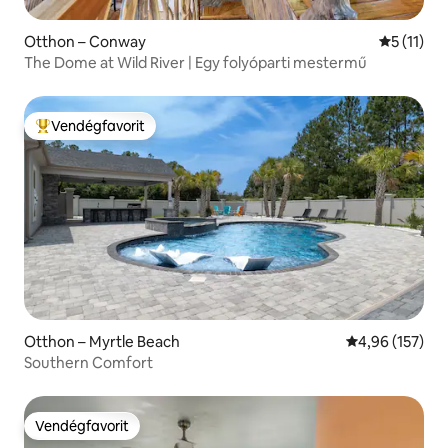
Otthon – Conway
Átlagos é
5 (11)
The Dome at Wild River | Egy folyóparti mestermű
Vendégfavorit
Kiemelt vendégfavorit
Otthon – Myrtle Beach
Átlagos értéke
4,96 (157)
Southern Comfort
Vendégfavorit
Vendégfavorit