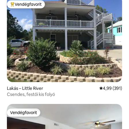
Vendégfavorit
Kiemelt vendégfavorit
Lakás – Little River
Átlagos értéke
4,99 (391)
Csendes, festői kis folyó
Vendégfavorit
Vendégfavorit