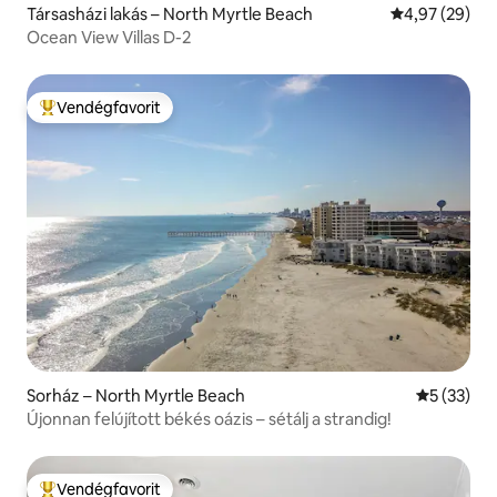
Társasházi lakás – North Myrtle Beach
Átlagos érték
4,97 (29)
Ocean View Villas D-2
Vendégfavorit
Kiemelt vendégfavorit
Sorház – North Myrtle Beach
Átlagos ér
5 (33)
Újonnan felújított békés oázis – sétálj a strandig!
Vendégfavorit