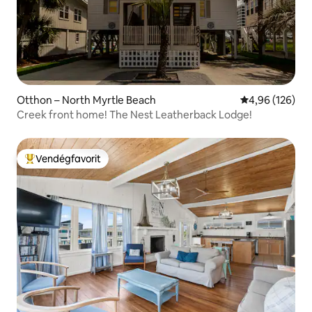
Otthon – North Myrtle Beach
Átlagos értéke
4,96 (126)
Creek front home! The Nest Leatherback Lodge!
Vendégfavorit
Kiemelt vendégfavorit