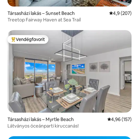
Társasházi lakás – Sunset Beach
Átlagos érték
4,9 (207)
Treetop Fairway Haven at Sea Trail
Vendégfavorit
Kiemelt vendégfavorit
Társasházi lakás – Myrtle Beach
Átlagos értéke
4,96 (157)
Látványos óceánparti kiruccanás!