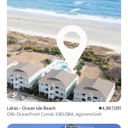
Lakás – Ocean Isle Beach
Átlagos értéke
4,98 (129)
OIB~Oceanfront Condo 3 BD/2BA, ágyneművel!