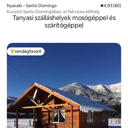
Nyaraló – Santo Domingo
Átlagos érték
4,93 (80)
Kunyhó Santo Domingóban, el Yali vizes élőhely
Tanyasi szálláshelyek mosógéppel és
szárítógéppel
Vendégfavorit
Kiemelt vendégfavorit