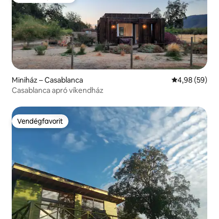
Kiemelt vendégfavorit
Miniház – Casablanca
Átlagos érték
4,98 (59)
Casablanca apró víkendház
Vendégfavorit
Vendégfavorit