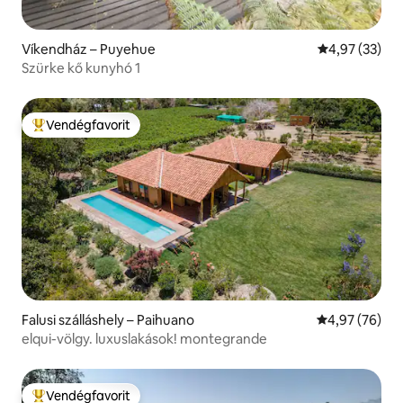
Víkendház – Puyehue
Átlagos érték
4,97 (33)
Szürke kő kunyhó 1
Vendégfavorit
Kiemelt vendégfavorit
Falusi szálláshely – Paihuano
Átlagos érték
4,97 (76)
elqui-völgy. luxuslakások! montegrande
Vendégfavorit