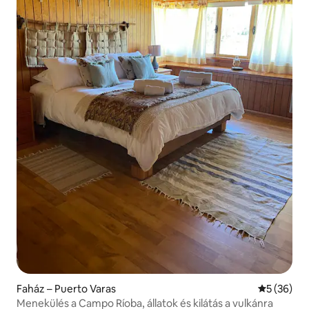
Faház – Puerto Varas
Átlagos ér
5 (36)
Menekülés a Campo Ríoba, állatok és kilátás a vulkánra