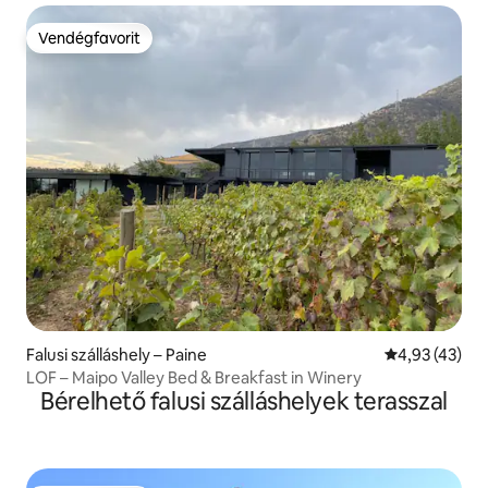
Vendégfavorit
Vendégfavorit
Falusi szálláshely – Paine
Átlagos érték
4,93 (43)
LOF – Maipo Valley Bed & Breakfast in Winery
Bérelhető falusi szálláshelyek terasszal