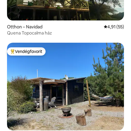
Otthon – Navidad
Átlagos érték
4,91 (55)
Quena Topocalma ház
Vendégfavorit
Kiemelt vendégfavorit