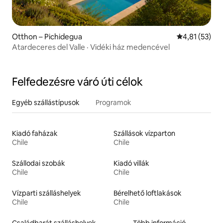
Otthon – Pichidegua
Átlagos érték
4,81 (53)
Atardeceres del Valle · Vidéki ház medencével
Felfedezésre váró úti célok
Egyéb szállástípusok
Programok
Kiadó faházak
Szállások vízparton
Chile
Chile
Szállodai szobák
Kiadó villák
Chile
Chile
Vízparti szálláshelyek
Bérelhető loftlakások
Chile
Chile