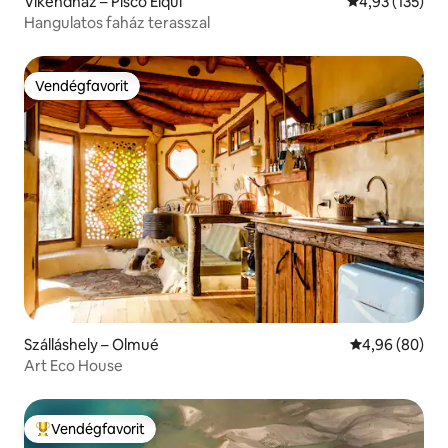
Víkendház – Pisco Elqui
Átlagos értéke
4,93 (135)
Hangulatos faház terasszal
Vendégfavorit
Vendégfavorit
Szálláshely – Olmué
Átlagos érték
4,96 (80)
Art Eco House
Vendégfavorit
Kiemelt vendégfavorit