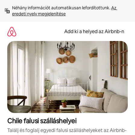
Ugrás
Néhány információt automatikusan lefordítottunk. 
Az 
a
eredeti nyelv megjelenítése
tartalomra
Add ki a helyed az Airbnb-n
Chile falusi szálláshelyei
Találj és foglalj egyedi falusi szálláshelyeket az Airbnb-