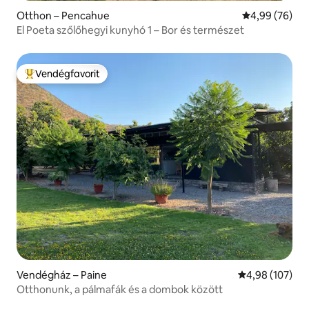
Otthon – Pencahue
Átlagos érték
4,99 (76)
El Poeta szőlőhegyi kunyhó 1 – Bor és természet
Vendégfavorit
Kiemelt vendégfavorit
Vendégház – Paine
Átlagos értéke
4,98 (107)
Otthonunk, a pálmafák és a dombok között