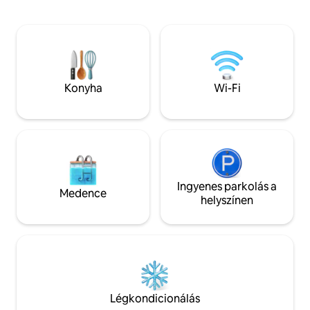
mindössze 3 percre található
pezsgőfürdőben a cs
szálláshelyen üvegszálas internet,
természeti környe
pezsgőfürdő, óceánra néző kilátás,
piramisban, és a k
műholdas TV, grill, egyedi vidéki
megtapasztalásához
környezet és nagy parkolóhely várja a
nyugalmat és a te
vendégeket. Exkluzív menedék a
Catrianca Punta de Lobosban, ahol
Konyha
Wi-Fi
pihenhet és kikapcsolódhat.
Ingyenes parkolás a
Medence
helyszínen
Légkondicionálás