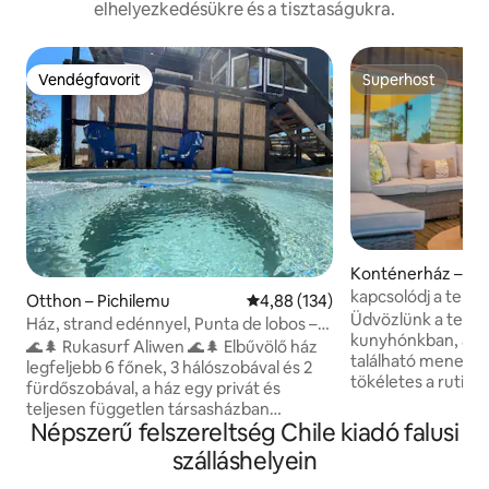
elhelyezkedésükre és a tisztaságukra.
Vendégfavorit
Superhost
Vendégfavorit
Superhost
Konténerház – Ma
kapcsolódj a ter
Otthon – Pichilemu
Átlagos értékelés: 5/4,88, 134 
4,88 (134)
Üdvözlünk a termé
Ház, strand edénnyel, Punta de lobos –
kunyhónkban, a d
Rukasurf.
🌊🌲 Rukasurf Aliwen 🌊🌲 Elbűvölő ház
található menedé
legfeljebb 6 főnek, 3 hálószobával és 2
tökéletes a rutin 
fürdőszobával, a ház egy privát és
Ébredj friss levegő
teljesen független társasházban
szőlőültetvényekk
Népszerű felszereltség Chile kiadó falusi
található, ideális családoknak és
dallamára. Pihenj
háziállatoknak. A természet által
szálláshelyein
lélegzetelállító kil
körülvett, a Punta de Lobos strandtól
élményt azzal, ho