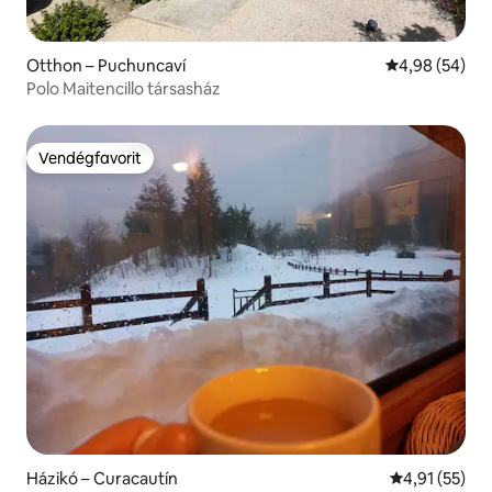
Otthon – Puchuncaví
Átlagos érték
4,98 (54)
Polo Maitencillo társasház
Vendégfavorit
Vendégfavorit
Házikó – Curacautín
Átlagos érték
4,91 (55)