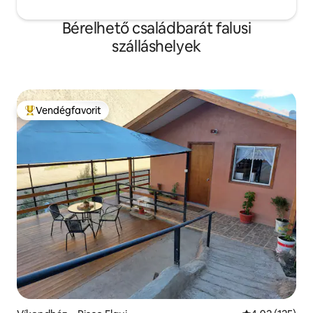
Bérelhető családbarát falusi
szálláshelyek
Vendégfavorit
Kiemelt vendégfavorit