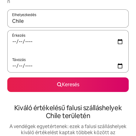
n
Elhelyezkedés
Az eredmények között a felfelé és a lefelé nyíllal navigálhatsz, 
Érkezés
Távozás
Keresés
Kiváló értékelésű falusi szálláshelyek
Chile területén
A vendégek egyetértenek: ezek a falusi szálláshelyek
kiváló értékelést kaptak többek között az