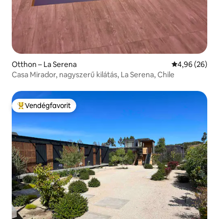
Otthon – La Serena
Átlagos érték
4,96 (26)
Casa Mirador, nagyszerű kilátás, La Serena, Chile
Vendégfavorit
Kiemelt vendégfavorit