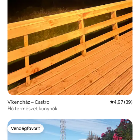
Víkendház – Castro
Átlagos érték
4,97 (39)
Élő természet kunyhók
Vendégfavorit
Vendégfavorit