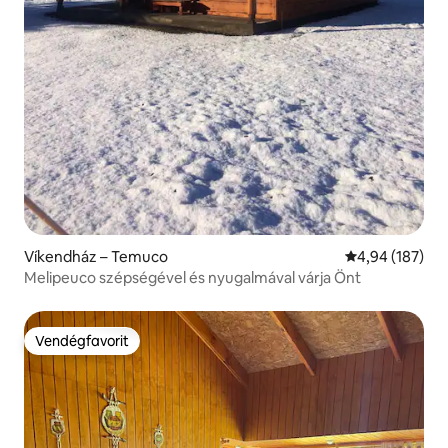
Víkendház – Temuco
Átlagos értéke
4,94 (187)
Melipeuco szépségével és nyugalmával várja Önt
Vendégfavorit
Vendégfavorit