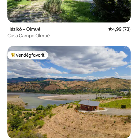
Házikó – Olmué
Átlagos érték
4,99 (73)
Casa Campo Olmué
Vendégfavorit
Kiemelt vendégfavorit