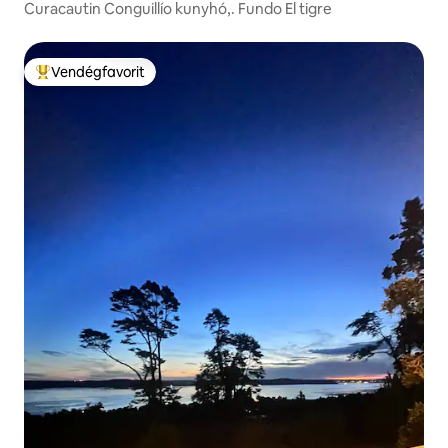
Curacautin Conguillío kunyhó,. Fundo El tigre
Vendégfavorit
Kiemelt vendégfavorit