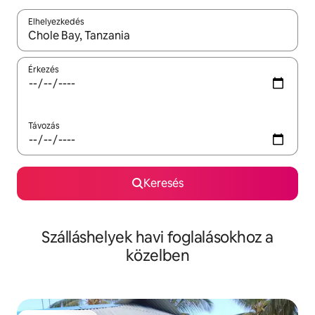
Elhelyezkedés
Az eredmények között a felfelé és a lefelé nyíllal navigálhatsz, 
Érkezés
Távozás
Keresés
Szálláshelyek havi foglalásokhoz a
közelben