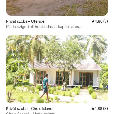
Privát szoba – Utende
Átlagos érté
4,86 (7)
Mafia-szigeti otthonkiadással kapcsolatos
élményprogram
Privát szoba – Chole Island
Átlagos érté
4,88 (8)
Chole Sanaa1 – Mafia-sziget