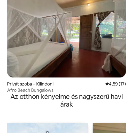
Privát szoba – Kilindoni
Átlagos érték
4,59 (17)
Afro Beach Bungalows
Az otthon kényelme és nagyszerű havi
árak