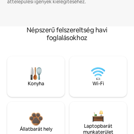
áttelepülési igények kielégítéséhez.
Népszerű felszereltség havi
foglalásokhoz
Konyha
Wi-Fi
Laptopbarát
Állatbarát hely
munkaterület