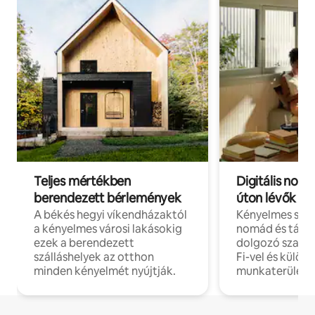
Teljes mértékben
Digitális nomá
berendezett bérlemények
úton lévők
A békés hegyi víkendházaktól
Kényelmes szál
a kényelmes városi lakásokig
nomád és táv
ezek a berendezett
dolgozó szake
szálláshelyek az otthon
Fi-vel és külön
minden kényelmét nyújtják.
munkaterülete