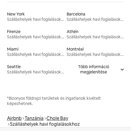
New York
Barcelona
Szálláshelyek havi foglalásokhoz
Szálláshelyek havi foglalásokhoz
Firenze
Athén
Szálláshelyek havi foglalásokhoz
Szálláshelyek havi foglalásokhoz
Miami
Montréal
Szálláshelyek havi foglalásokhoz
Szálláshelyek havi foglalásokhoz
Seattle
Több információ
Szálláshelyek havi foglalásokhoz
megjelenítése
*Bizonyos földrajzi területek és ingatlanok kivételt
képezhetnek.
Airbnb
Tanzánia
Chole Bay
Szálláshelyek havi foglalásokhoz