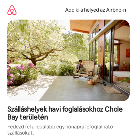
Ugrás
a
Add ki a helyed az Airbnb-n
tartalomra
Szálláshelyek havi foglalásokhoz Chole
Bay területén
Fedezd fel a legalább egy hónapra lefoglalható
szállásokat.