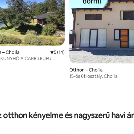
 – Cholila
Átlagos értékelés: 5/5, 14 vélemény
5 (14)
I KUNYHÓ A CARRILEUFU
Otthon – Cholila
15-ös úti osztály, Cholila
: 5/5, 5 vélemény
 otthon kényelme és nagyszerű havi á