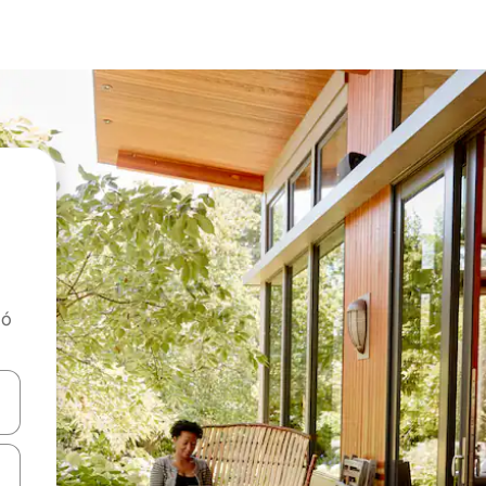
tó
navigálhatsz, illetve érintő és lapozó mozdulatokkal is felfedezheted ők