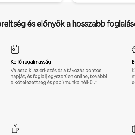
ereltség és előnyök a hosszabb foglalá
Kellő rugalmasság
E
Válaszd ki az érkezés és a távozás pontos
K
napját, és foglalj egyszerűen online, további
n
elkötelezettség és papírmunka nélkül.*
e