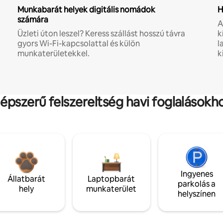
Munkabarát helyek digitális nomádok
H
számára
A
Üzleti úton leszel? Keress szállást hosszú távra
k
gyors Wi-Fi-kapcsolattal és külön
l
munkaterületekkel.
k
épszerű felszereltség havi foglalásokh
Ingyenes
Állatbarát
Laptopbarát
parkolás a
hely
munkaterület
helyszínen