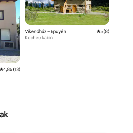
Víkendház – Epuyén
Átlagos értékelés
5 (8)
Kecheu kabin
Átlagos értékelés: 5/4,85, 13 vélemény
4,85 (13)
rak