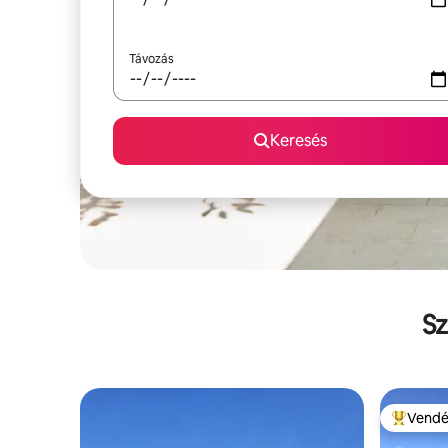
Távozás
Keresés
Sz
Vendé
Kiemelt 