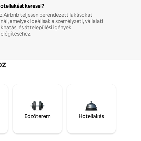
otellakást keresel?
z Airbnb teljesen berendezett lakásokat
ínál, amelyek ideálisak a személyzeti, vállalati
akhatási és áttelepülési igények
ielégítéséhez.
oz
Edzőterem
Hotellakás