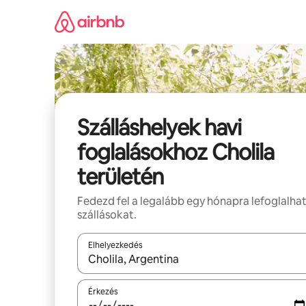
Ugrás
a
tartalomra
Szálláshelyek havi
foglalásokhoz Cholila
területén
Fedezd fel a legalább egy hónapra lefoglalha
szállásokat.
Elhelyezkedés
Az eredmények között a felfelé és a lefelé nyíllal 
Érkezés