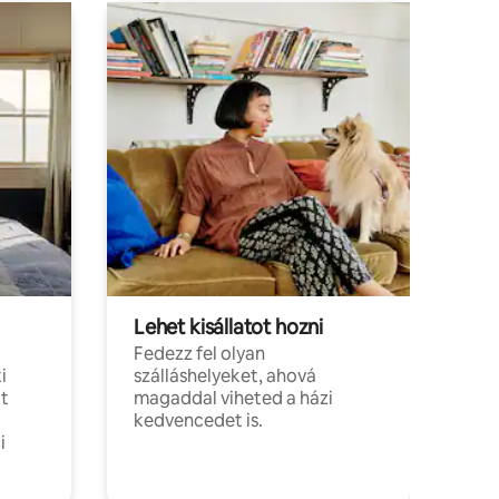
Lehet kisállatot hozni
Fedezz fel olyan
i
szálláshelyeket, ahová
t
magaddal viheted a házi
kedvencedet is.
i