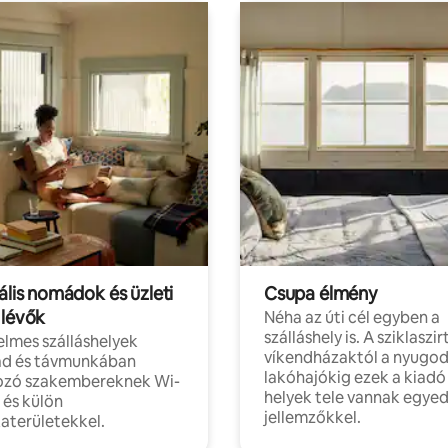
ális nomádok és üzleti
Csupa élmény
 lévők
Néha az úti cél egyben a
szálláshely is. A sziklaszirt
lmes szálláshelyek
víkendházaktól a nyugod
d és távmunkában
lakóhajókig ezek a kiadó
ozó szakembereknek Wi-
helyek tele vannak egyed
l és külön
jellemzőkkel.
aterületekkel.