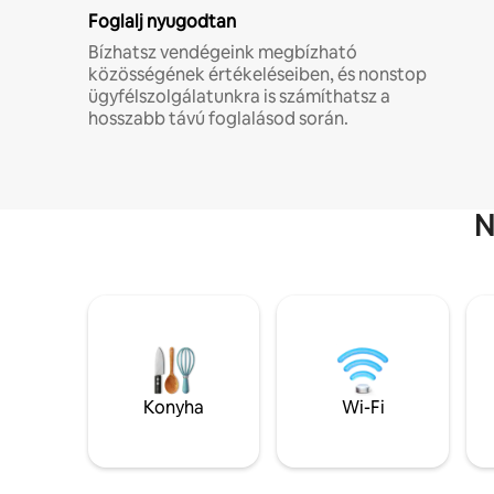
Foglalj nyugodtan
Bízhatsz vendégeink megbízható
közösségének értékeléseiben, és nonstop
ügyfélszolgálatunkra is számíthatsz a
hosszabb távú foglalásod során.
N
Konyha
Wi-Fi