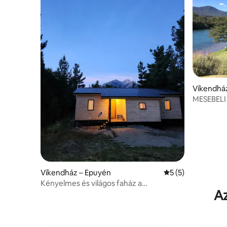
Víkendház
MESEBEL
FOLYÓN
Víkendház – Epuyén
Átlagos értékelés
5 (5)
Kényelmes és világos faház a
Az
természetben