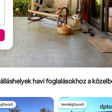
álláshelyek havi foglalásokhoz a közel
gfavorit
Vendégfavorit
vendégfavorit
Vendégfavorit