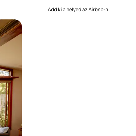
Add ki a helyed az Airbnb-n
et.