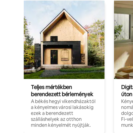
Teljes mértékben
Digit
berendezett bérlemények
úton
A békés hegyi víkendházaktól
Kénye
a kényelmes városi lakásokig
nomá
ezek a berendezett
dolg
szálláshelyek az otthon
Fi-ve
minden kényelmét nyújtják.
munk