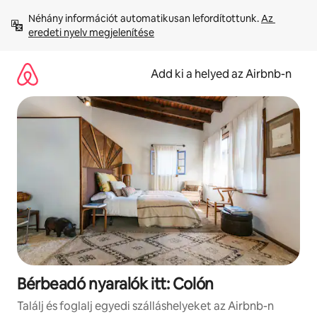
Ugrás
Néhány információt automatikusan lefordítottunk. 
Az 
a
eredeti nyelv megjelenítése
tartalomra
Add ki a helyed az Airbnb-n
Bérbeadó nyaralók itt: Colón
Találj és foglalj egyedi szálláshelyeket az Airbnb-n