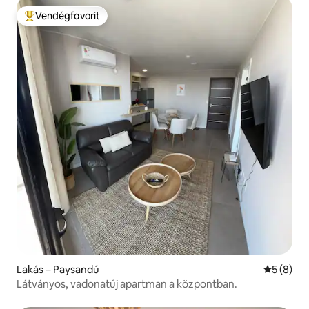
Vendégfavorit
Kiemelt vendégfavorit
Lakás – Paysandú
Átlagos é
5 (8)
Látványos, vadonatúj apartman a központban.