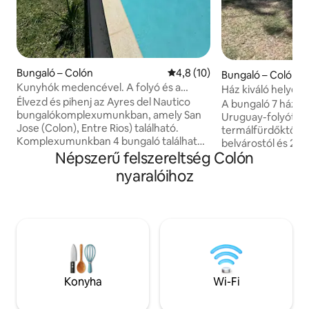
Bungaló – Colón
Átlagos értékelés: 5/4,8, 10 
4,8 (10)
Bungaló – Colón
Kunyhók medencével. A folyó és a
Ház kiváló helyen,
termálfürdők közelében
Élvezd és pihenj az Ayres del Nautico
A bungaló 7 háztö
bungalókomplexumunkban, amely San
Uruguay-folyótól,
Jose (Colon), Entre Rios) található.
termálfürdőktől, 
Komplexumunkban 4 bungaló található,
belvárostól és 2 
amelyek mindegyike legfeljebb 4 fő
Népszerű felszereltség Colón
buszpályaudvartól
elszállásolására alkalmas, és teljes
rendelkezik, amel
nyaralóihoz
felszereltséggel rendelkezik a kellemes,
légkondicionáló h
csendes és természetes környezetben
(c/Netflix, nincs k
töltött időhöz. Van egy nagy parkunk és
mennyezeti ventilá
egy nagyon szép közös medencénk is. A
nappaliban két eg
komplexum saját, fél árnyékos pergola
állóventilátor. Ez
garázzsal rendelkezik. Csak 300 méterre
anafe, elektromos
vagyunk a folyótól, 1400 méterre a
fűtőberendezés, 
termálfürdőtől és a gyógyfürdőtől.
fürdőszoba. Van e
Konyha
Wi-Fi
grillbejárata. Nincs