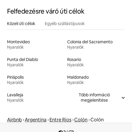
Felfedezésre váró úti célok
Közeli úti célok
Egyéb szállástípusok
Montevideo
Colonia del Sacramento
Nyaralók
Nyaralók
Punta del Diablo
Rosario
Nyaralók
Nyaralók
Piriápolis
Maldonado
Nyaralók
Nyaralók
Lavalleja
Több információ
Nyaralók
megjelenítése
Airbnb
Argentína
Entre Ríos
Colón
Colón