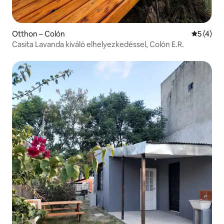
Otthon – Colón
Átlagos é
5 (4)
Casita Lavanda kiváló elhelyezkedéssel, Colón E.R.