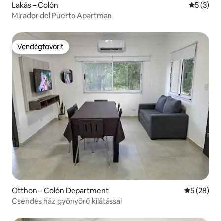
Lakás – Colón
Átlagos é
5 (3)
Mirador del Puerto Apartman
Vendégfavorit
Vendégfavorit
Otthon – Colón Department
Átlagos ér
5 (28)
Csendes ház gyönyörű kilátással