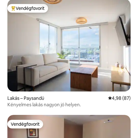
Vendégfavorit
Kiemelt vendégfavorit
Lakás – Paysandú
Átlagos érték
4,98 (87)
Kényelmes lakás nagyon jó helyen.
Vendégfavorit
Vendégfavorit