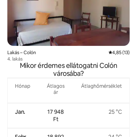
Lakás – Colón
Átlagos érték
4,85 (13)
4. lakás
Mikor érdemes ellátogatni Colón
városába?
Hónap
Átlagos
Átlaghőmérséklet
ár
Jan.
17 948
25 °C
Ft
Febr.
18 892
24 °C