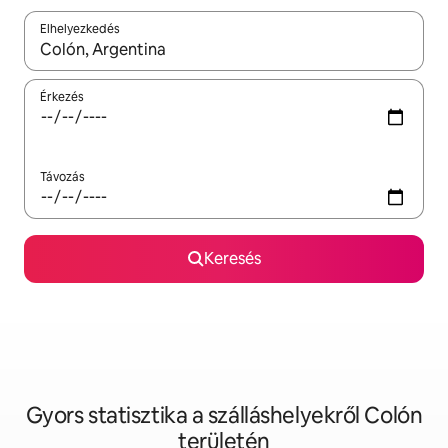
Elhelyezkedés
Az eredmények között a felfelé és a lefelé nyíllal navigálhatsz, 
Érkezés
Távozás
Keresés
Gyors statisztika a szálláshelyekről Colón
területén