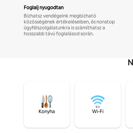
Foglalj nyugodtan
Bízhatsz vendégeink megbízható
közösségének értékeléseiben, és nonstop
ügyfélszolgálatunkra is számíthatsz a
hosszabb távú foglalásod során.
N
Konyha
Wi-Fi