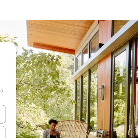
tó
navigálhatsz, illetve érintő és lapozó mozdulatokkal is felfedezheted ők