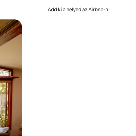
Add ki a helyed az Airbnb-n
et.