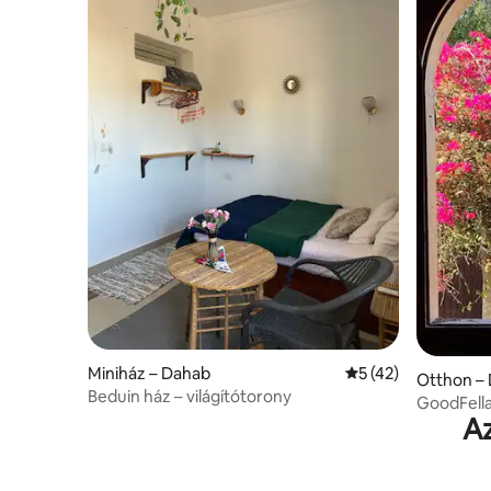
Miniház – Dahab
Átlagos értékelés:
5 (42)
Otthon –
Beduin ház – világítótorony
GoodFell
Az