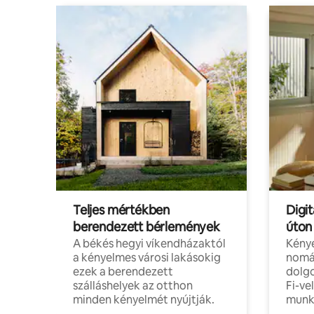
Teljes mértékben
Digit
berendezett bérlemények
úton
A békés hegyi víkendházaktól
Kénye
a kényelmes városi lakásokig
nomá
ezek a berendezett
dolg
szálláshelyek az otthon
Fi-ve
minden kényelmét nyújtják.
munk