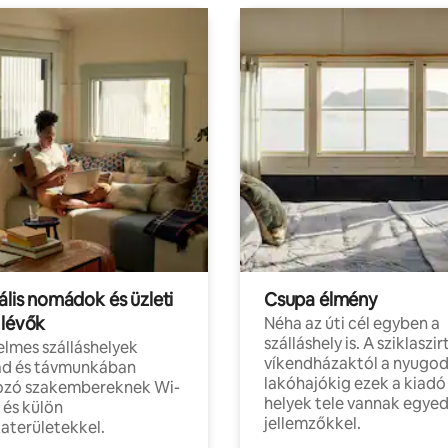
ális nomádok és üzleti
Csupa élmény
 lévők
Néha az úti cél egyben a
szálláshely is. A sziklaszirt
lmes szálláshelyek
víkendházaktól a nyugod
d és távmunkában
lakóhajókig ezek a kiadó
ozó szakembereknek Wi-
helyek tele vannak egyed
l és külön
jellemzőkkel.
aterületekkel.