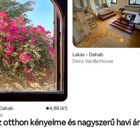
Lakás – Dahab
Donz Vanilla House
 5/5, 42 vélemény
 Dahab
Átlagos értékelés: 5/4,98, 41 vélemény
4,98 (41)
as
 otthon kényelme és nagyszerű havi á