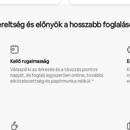
ereltség és előnyök a hosszabb foglalá
Kellő rugalmasság
E
Válaszd ki az érkezés és a távozás pontos
K
napját, és foglalj egyszerűen online, további
n
elkötelezettség és papírmunka nélkül.*
e