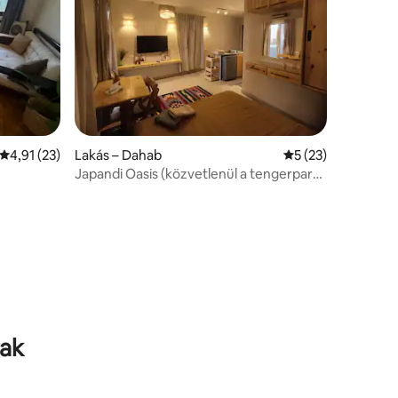
Átlagos értékelés: 5/4,91, 23 vélemény
4,91 (23)
Lakás – Dahab
Átlagos értékelés:
5 (23)
Japandi Oasis (közvetlenül a tengerparti
stúdió mellett)
rak