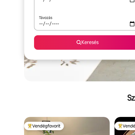
Távozás
Keresés
Sz
Vendégfavorit
Vendé
Kiemelt vendégfavorit
Kiemelt 