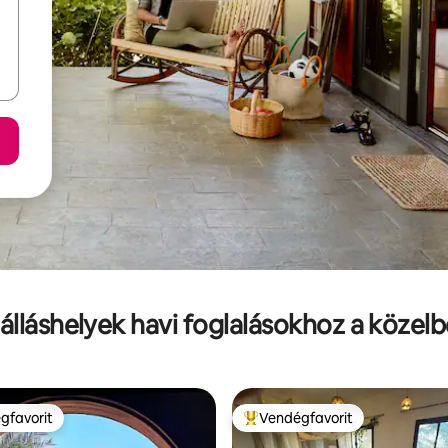
álláshelyek havi foglalásokhoz a közel
gfavorit
Vendégfavorit
vendégfavorit
Kiemelt vendégfavorit