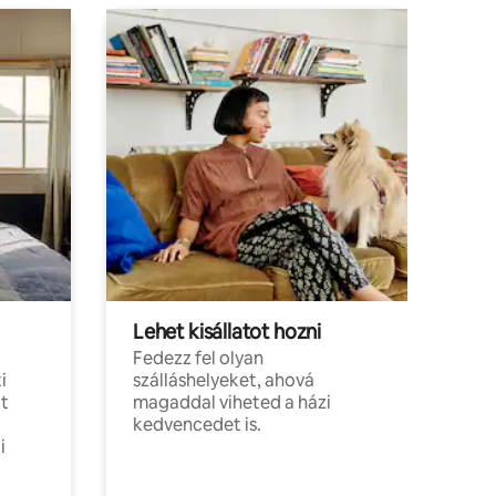
Lehet kisállatot hozni
Fedezz fel olyan
i
szálláshelyeket, ahová
t
magaddal viheted a házi
kedvencedet is.
i