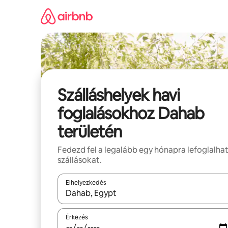
Ugrás
a
tartalomra
Szálláshelyek havi
foglalásokhoz Dahab
területén
Fedezd fel a legalább egy hónapra lefoglalha
szállásokat.
Elhelyezkedés
Az eredmények között a felfelé és a lefelé nyíllal 
Érkezés