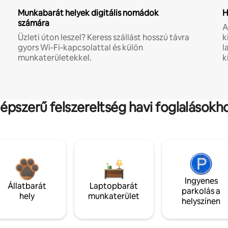
Munkabarát helyek digitális nomádok
H
számára
A
Üzleti úton leszel? Keress szállást hosszú távra
k
gyors Wi-Fi-kapcsolattal és külön
l
munkaterületekkel.
k
épszerű felszereltség havi foglalásokh
Ingyenes
Állatbarát
Laptopbarát
parkolás a
hely
munkaterület
helyszínen