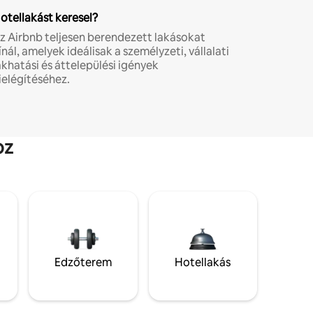
otellakást keresel?
z Airbnb teljesen berendezett lakásokat
ínál, amelyek ideálisak a személyzeti, vállalati
akhatási és áttelepülési igények
ielégítéséhez.
oz
Edzőterem
Hotellakás