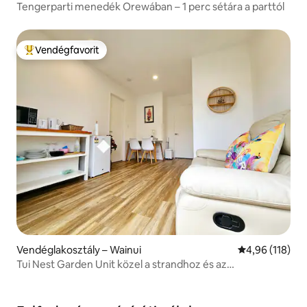
Tengerparti menedék Orewában – 1 perc sétára a parttól
Vendégfavorit
Kiemelt vendégfavorit
Vendéglakosztály – Wainui
Átlagos értéke
4,96 (118)
Tui Nest Garden Unit közel a strandhoz és az
autópályához