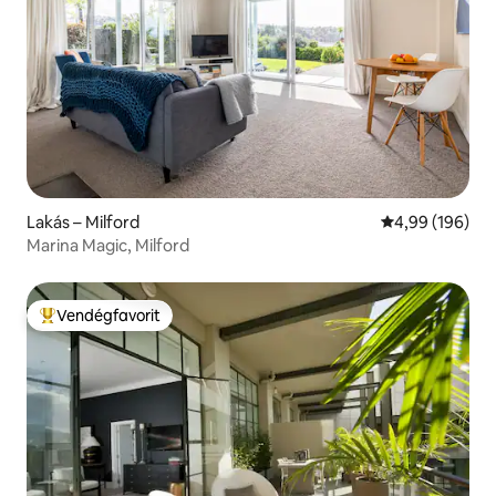
Lakás – Milford
Átlagos értéke
4,99 (196)
Marina Magic, Milford
Vendégfavorit
Kiemelt vendégfavorit