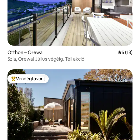
Otthon – Orewa
Átlagos ér
5 (13)
Szia, Orewa! Július végéig. Téli akció
Vendégfavorit
Kiemelt vendégfavorit