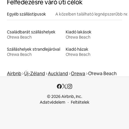
Felfedezésre váró úti célok
Egyéb szállástípusok
A közelben található legnépszerűbb n
Családbarát szálláshelyek
Kiadó lakások
Ōrewa Beach
Ōrewa Beach
Szálláshelyek strandlejáróval
Kiadó házak
Ōrewa Beach
Ōrewa Beach
Airbnb
Új-Zéland
Auckland
Orewa
Ōrewa Beach
© 2026 Airbnb, Inc.
Adatvédelem
Feltételek