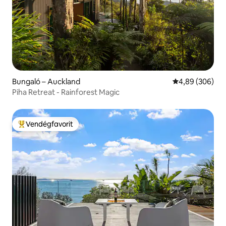
Bungaló – Auckland
Átlagos értéke
4,89 (306)
Piha Retreat - Rainforest Magic
Vendégfavorit
Kiemelt vendégfavorit