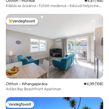
Otthon – Muriwai
Átlagos értéke
4,81 (168)
Kilátás az óceánra • Fűtött medence • Esküvői helyszínek
a közelben
Vendégfavorit
Kiemelt vendégfavorit
Otthon – Whangaparāoa
Átlagos értéke
4,99 (108)
Arkles Bay Beachfront Apartman
Vendégfavorit
Vendégfavorit