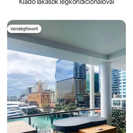
Kiadó lakások légkondicionálóval
Vendégfavorit
Vendégfavorit