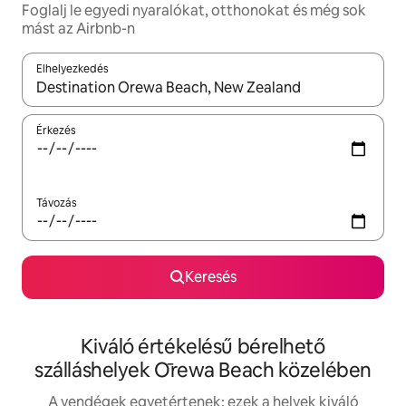
Foglalj le egyedi nyaralókat, otthonokat és még sok
mást az Airbnb-n
Elhelyezkedés
Az eredmények között a felfelé és a lefelé nyíllal navigálhatsz, 
Érkezés
Távozás
Keresés
Kiváló értékelésű bérelhető
szálláshelyek Ōrewa Beach közelében
A vendégek egyetértenek: ezek a helyek kiváló