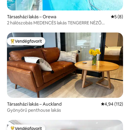
Társasházi lakás – Orewa
Átlagos é
5 (8)
2 hálószobás MEDENCÉS lakás TENGERRE NÉZŐ
KILÁTÁSSAL
Vendégfavorit
Kiemelt vendégfavorit
Társasházi lakás – Auckland
Átlagos értéke
4,94 (112)
Gyönyörű penthouse lakás
Vendégfavorit