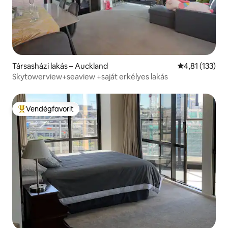
Társasházi lakás – Auckland
Átlagos értéke
4,81 (133)
Skytowerview+seaview +saját erkélyes lakás
Vendégfavorit
Kiemelt vendégfavorit