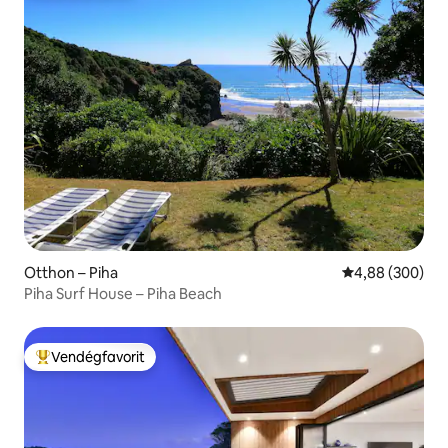
Otthon – Piha
Átlagos értéke
4,88 (300)
Piha Surf House – Piha Beach
Vendégfavorit
Kiemelt vendégfavorit