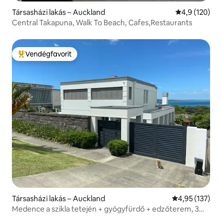
Társasházi lakás – Auckland
Átlagos érték
4,9 (120)
Central Takapuna, Walk To Beach, Cafes,Restaurants
Vendégfavorit
Kiemelt vendégfavorit
Társasházi lakás – Auckland
Átlagos értéke
4,95 (137)
Medence a szikla tetején + gyógyfürdő + edzőterem, 3
perc sétára a strandtól és üzletektől