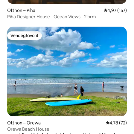
Otthon – Piha
Átlagos értéke
4,97 (157)
Piha Designer House - Ocean Views - 2 brm
Vendégfavorit
Vendégfavorit
Otthon – Orewa
Átlagos érték
4,78 (72)
Orewa Beach House