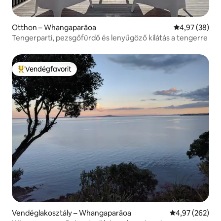
Otthon – Whangaparāoa
Átlagos érték
4,97 (38)
Tengerparti, pezsgőfürdő és lenyűgöző kilátás a tengerre
Vendégfavorit
Kiemelt vendégfavorit
Vendéglakosztály – Whangaparāoa
Átlagos értéke
4,97 (262)