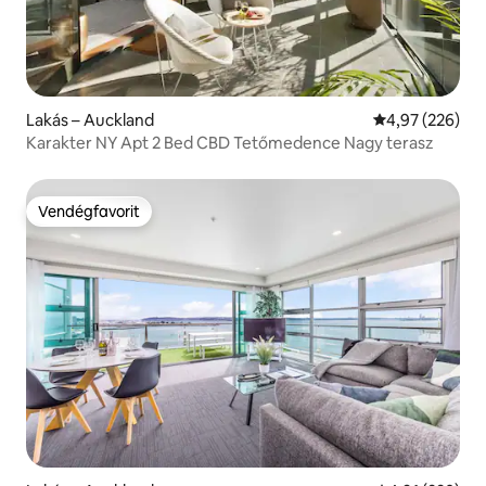
Lakás – Auckland
Átlagos értéke
4,97 (226)
Karakter NY Apt 2 Bed CBD Tetőmedence Nagy terasz
Vendégfavorit
Vendégfavorit