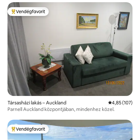
Vendégfavorit
Kiemelt vendégfavorit
Társasházi lakás – Auckland
Átlagos értéke
4,85 (107)
Parnell Auckland központjában, mindenhez közel.
Vendégfavorit
Kiemelt vendégfavorit