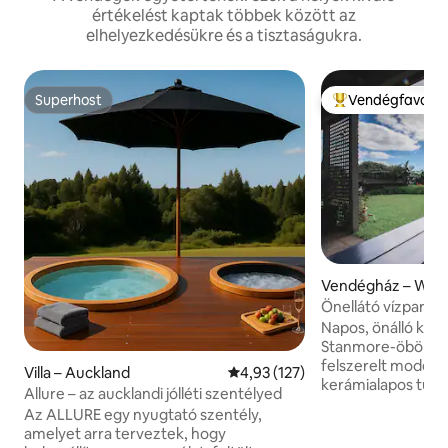
értékelést kaptak többek között az
elhelyezkedésükre és a tisztaságukra.
Superhost
Vendégfavorit
Superhost
Kiemelt vendégfa
Vendégház – Wha
a
Önellátó vízparti
Napos, önálló kert
Stanmore-öböl par
felszerelt modern
Villa – Auckland
Átlagos értékelés: 5/4,93, 127 
4,93 (127)
kerámialapos tűzhel
Allure – az aucklandi jólléti szentélyed
hűtőszekrénnyel,
Az ALLURE egy nyugtató szentély,
vízforralóval, keny
amelyet arra terveztek, hogy
turmixgéppel. Priv.bathroom