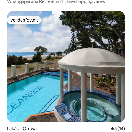
Whangaparaoa Retreat with jaw-dropping views
Vendégfavorit
Vendégfavorit
Lakás – Orewa
Átlagos ér
5 (14)