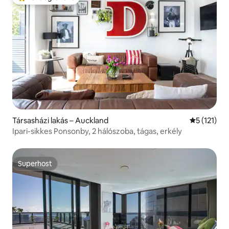
Kiemelt vendégfavorit
Társasházi lakás – Auckland
Átlagos ért
5 (121)
Ipari-sikkes Ponsonby, 2 hálószoba, tágas, erkély
Superhost
Superhost