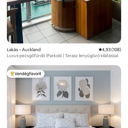
Lakás – Auckland
Átlagos értéke
4,93 (108)
Luxus pezsgőfürdő |Parkoló | Terasz lenyűgöző kilátással
Vendégfavorit
Kiemelt vendégfavorit