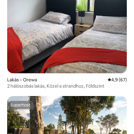
Lakás – Orewa
Átlagos érté
4,9 (67)
2 hálószobás lakás, Közel a strandhoz, Földszint
Superhost
Superhost