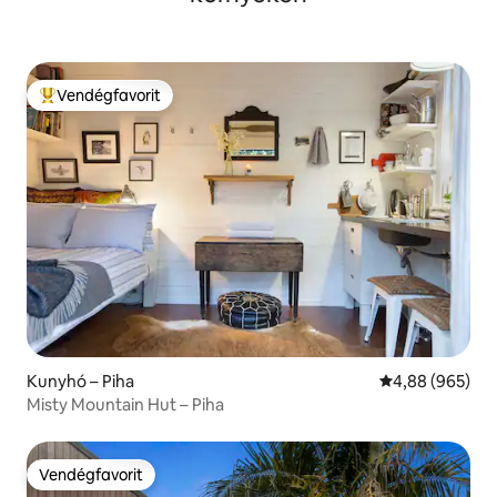
Vendégfavorit
Kiemelt vendégfavorit
Kunyhó – Piha
Átlagos értéke
4,88 (965)
Misty Mountain Hut – Piha
Vendégfavorit
Vendégfavorit