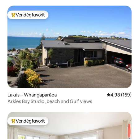
Vendégfavorit
Kiemelt vendégfavorit
Lakás – Whangaparāoa
Átlagos értéke
4,98 (169)
Arkles Bay Studio ,beach and Gulf views
Vendégfavorit
Kiemelt vendégfavorit