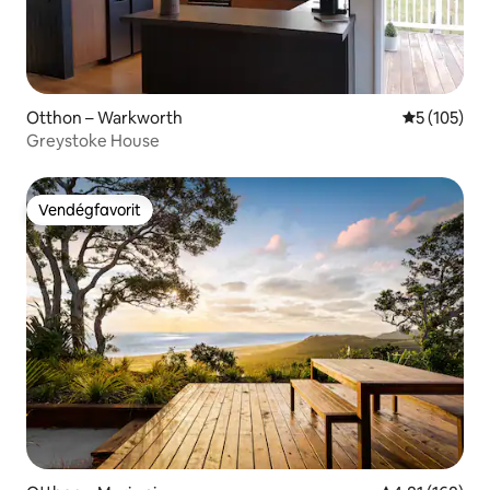
Otthon – Warkworth
Átlagos ért
5 (105)
Greystoke House
Vendégfavorit
Vendégfavorit