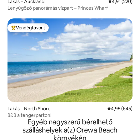
Lakás – Auckland
Átlagos értéke
4,91 (220)
Lenyűgöző panorámás vízpart – Princes Wharf
Vendégfavorit
Kiemelt vendégfavorit
Lakás – North Shore
Átlagos értéke
4,95 (645)
B&B a tengerparton!
Egyéb nagyszerű bérelhető
szálláshelyek a(z) Ōrewa Beach
környékén