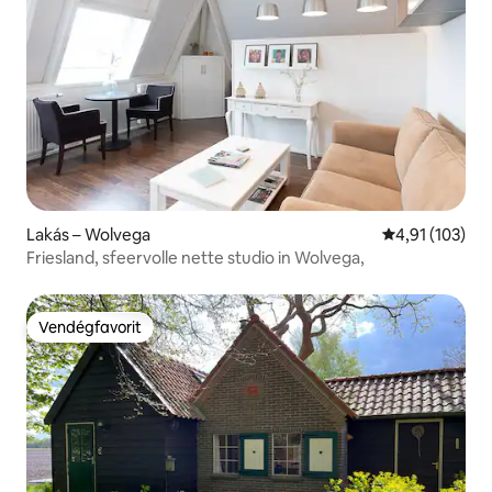
Lakás – Wolvega
Átlagos értéke
4,91 (103)
Friesland, sfeervolle nette studio in Wolvega,
Vendégfavorit
Vendégfavorit