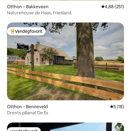
Otthon – Bakkeveen
Átlagos értéke
4,88 (251)
Naturehouse de Haas, Friesland.
Vendégfavorit
Kiemelt vendégfavorit
Otthon – Benneveld
Átlagos ér
5 (18)
Drents pillanat De Es