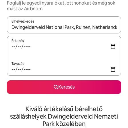
Foglalj le egyedi nyaralókat, otthonokat és még sok
mást az Airbnb-n
Elhelyezkedés
Az eredmények között a felfelé és a lefelé nyíllal navigálhatsz, 
Érkezés
Távozás
Keresés
Kiváló értékelésű bérelhető
szálláshelyek Dwingelderveld Nemzeti
Park közelében