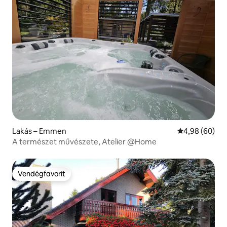
Lakás – Emmen
Átlagos érték
4,98 (60)
A természet művészete, Atelier @Home
Vendégfavorit
Vendégfavorit