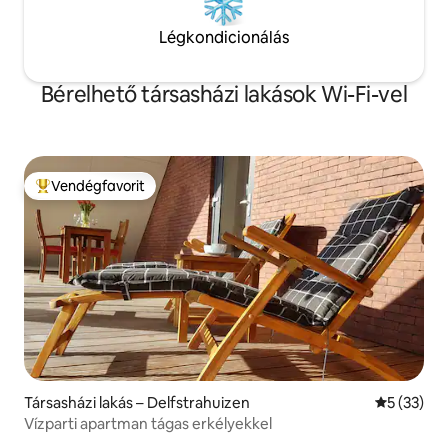
Légkondicionálás
Bérelhető társasházi lakások Wi-Fi-vel
Vendégfavorit
Kiemelt vendégfavorit
Társasházi lakás – Delfstrahuizen
Átlagos ér
5 (33)
Vízparti apartman tágas erkélyekkel