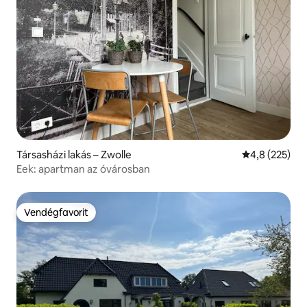
Társasházi lakás – Zwolle
Átlagos érték
4,8 (225)
Eek: apartman az óvárosban
Vendégfavorit
Vendégfavorit