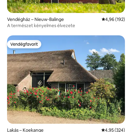
Vendégház – Nieuw-Balinge
Átlagos értéke
4,96 (192)
A természet kényelmes élvezete
Vendégfavorit
Vendégfavorit
Lakás – Koekange
Átlagos értéke
4,95 (324)