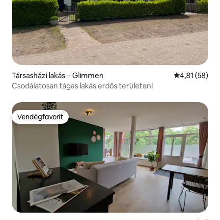
Társasházi lakás – Glimmen
Átlagos érték
4,81 (58)
Csodálatosan tágas lakás erdős területen!
Vendégfavorit
Vendégfavorit