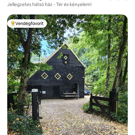
Jellegzetes hátsó ház - Tér és kényelem!
Vendégfavorit
Kiemelt vendégfavorit