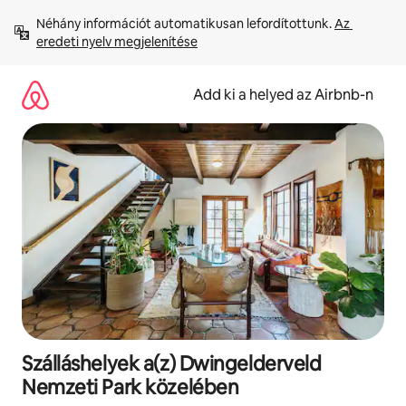
Ugrás
Néhány információt automatikusan lefordítottunk. 
Az 
a
eredeti nyelv megjelenítése
tartalomra
Add ki a helyed az Airbnb-n
Szálláshelyek a(z) Dwingelderveld
Nemzeti Park közelében