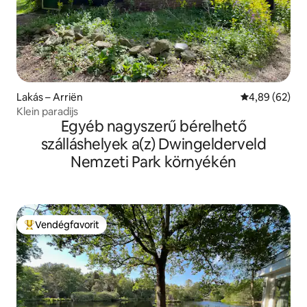
Lakás – Arriën
Átlagos érték
4,89 (62)
Klein paradijs
Egyéb nagyszerű bérelhető
szálláshelyek a(z) Dwingelderveld
Nemzeti Park környékén
Vendégfavorit
Kiemelt vendégfavorit