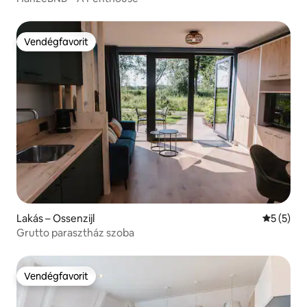
Vendégfavorit
Vendégfavorit
Lakás – Ossenzijl
Átlagos é
5 (5)
Grutto parasztház szoba
Vendégfavorit
Vendégfavorit