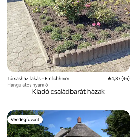
Társasházi lakás – Emlichheim
Átlagos érték
4,87 (46)
Hangulatos nyaraló
Kiadó családbarát házak
Vendégfavorit
Vendégfavorit