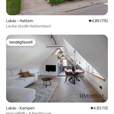
Lakás – Hattem
Átlagos értéke
4,89 (115)
Leuke stúdió Hattemben!
Vendégfavorit
Vendégfavorit
Lakás – Kampen
Átlagos érték
4,92 (13)
HanzeBNB – A Penthouse