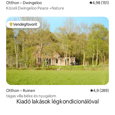
Otthon – Dwingeloo
Átlagos értéke
4,98 (151)
Közeli Dwingeloo Peace +Nature
Vendégfavorit
Kiemelt vendégfavorit
Otthon – Ruinen
Átlagos érték
4,9 (289)
tágas villa béke és nyugalom
Kiadó lakások légkondicionálóval