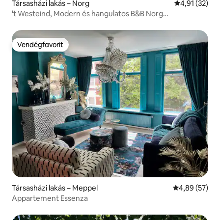
Társasházi lakás – Norg
Átlagos érték
4,91 (32)
't Westeind, Modern és hangulatos B&B Norg
központjában
Vendégfavorit
Vendégfavorit
Társasházi lakás – Meppel
Átlagos érték
4,89 (57)
Appartement Essenza