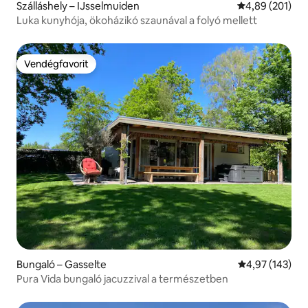
Szálláshely – IJsselmuiden
Átlagos értéke
4,89 (201)
Luka kunyhója, ökoházikó szaunával a folyó mellett
Vendégfavorit
Vendégfavorit
Bungaló – Gasselte
Átlagos értéke
4,97 (143)
Pura Vida bungaló jacuzzival a természetben