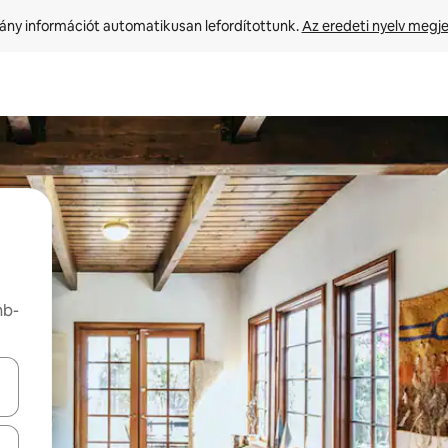
ny információt automatikusan lefordítottunk. 
Az eredeti nyelv megje
nb-
navigálhatsz, illetve érintő és lapozó mozdulatokkal is felfedezheted ők