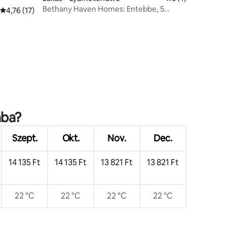
Bethany Haven Homes: Entebbe, 5
Átlagos értékelés: 5/4,76, 17 vélemény
4,76 (17)
percre az autópályától
ába?
Szept.
Okt.
Nov.
Dec.
14 135 Ft
14 135 Ft
13 821 Ft
13 821 Ft
22 °C
22 °C
22 °C
22 °C