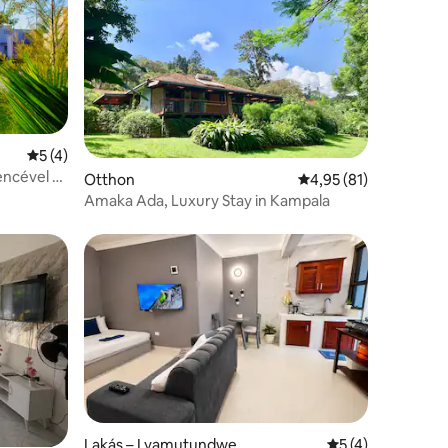
Átlagos értékelés: 5/5, 4 vélemény
5 (4)
encével –
Otthon
Átlagos értékelés: 5/
4,95 (81)
Amaka Ada, Luxury Stay in Kampala
Lakás – Lyamutundwe
Átlagos értékelés
5 (4)