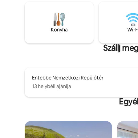
kényelmi szolgáltatást, amelyre
szükséged lehet a szálláshelyen töltött
időd során. 2 percre van a Victoria
bevásárlóközponttól, és körülbelül 15
percre a repülőtértől. Egy hálószobás
Konyha
Wi-F
szálláshely pároknak és egyedül
utazóknak, korlátlan Wi-Fi-vel és
kényelmi szolgáltatásokkal, amelyek
Szállj me
kellemessé teszik a szálláshelyen töltött
idődet.
Entebbe Nemzetközi Repülőtér
13 helybéli ajánlja
Egyéb