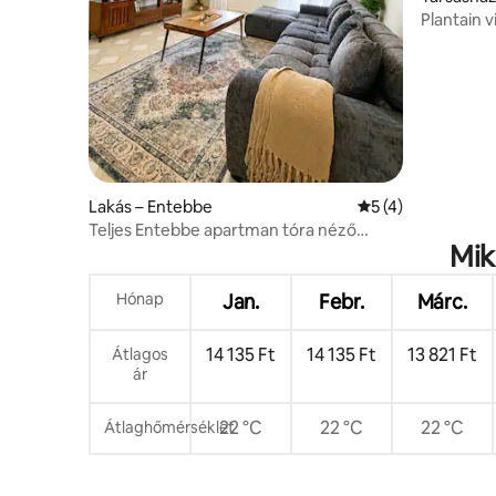
Plantain v
légkondici
ENSZ-báz
Lakás – Entebbe
Átlagos értékelés
5 (4)
Teljes Entebbe apartman tóra néző
Mik
kilátással, a repülőtér közelében
Hónap
Jan.
Febr.
Márc.
14 135 Ft
14 135 Ft
13 821 Ft
Átlagos
ár
22 °C
22 °C
22 °C
Átlaghőmérséklet