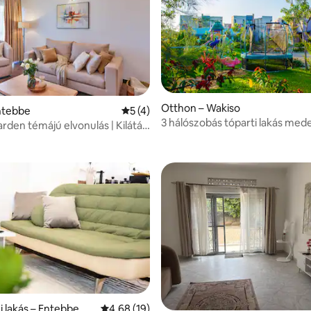
,89, 37 vélemény
Otthon – Wakiso
ntebbe
Átlagos értékelés: 5/5, 4 vélemény
5 (4)
3 hálószobás tóparti lakás med
rden témájú elvonulás | Kilátás
privát strand és játszótér
 percre a repülőtértől
i lakás – Entebbe
Átlagos értékelés: 5/4,68, 19 vélemény
4,68 (19)