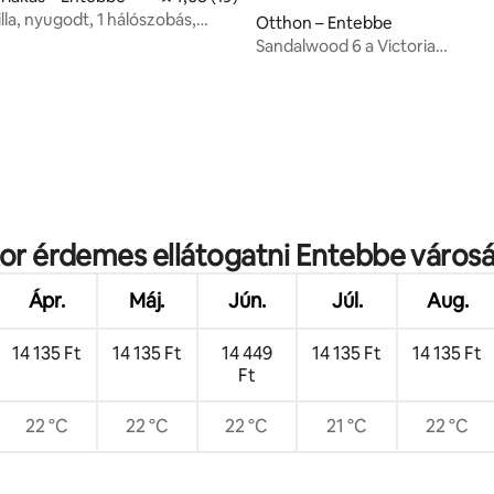
illa, nyugodt, 1 hálószobás,
Otthon – Entebbe
onáló, 10 perc a repülőtértől,
Sandalwood 6 a Victoria
is
bevásárlóközpont közelében
: 5/5, 4 vélemény
or érdemes ellátogatni Entebbe város
Ápr.
Máj.
Jún.
Júl.
Aug.
14 135 Ft
14 135 Ft
14 449
14 135 Ft
14 135 Ft
Ft
22 °C
22 °C
22 °C
21 °C
22 °C