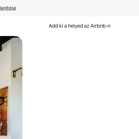
lenítése
Add ki a helyed az Airbnb-n
et.