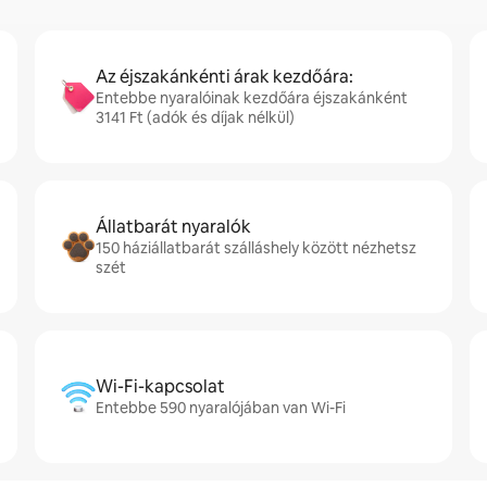
Az éjszakánkénti árak kezdőára:
Entebbe nyaralóinak kezdőára éjszakánként
3141 Ft (adók és díjak nélkül)
Állatbarát nyaralók
150 háziállatbarát szálláshely között nézhetsz
szét
Wi-Fi-kapcsolat
Entebbe 590 nyaralójában van Wi-Fi