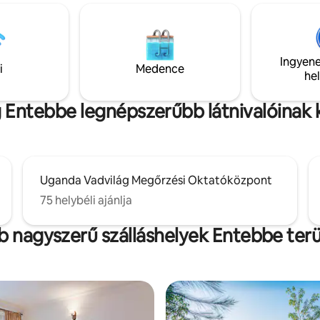
Ingyene
i
Medence
he
g Entebbe legnépszerűbb látnivalóinak
Uganda Vadvilág Megőrzési Oktatóközpont
75 helybéli ajánlja
 nagyszerű szálláshelyek Entebbe ter