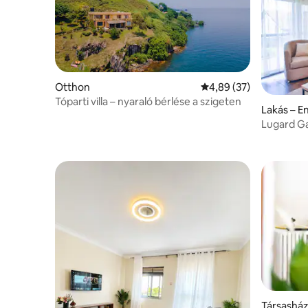
Otthon
Átlagos értékelés: 5/4
4,89 (37)
Tóparti villa – nyaraló bérlése a szigeten
Lakás – E
Lugard Ga
a tóra • 9
Társasház