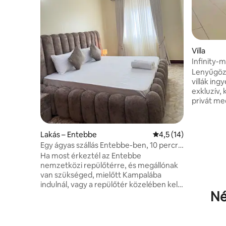
Villa
Infinity-m
medencéve
Lenyűgöző,
villák ing
exkluzív, 
privát me
szaunával
légkondici
os síkképe
Lakás – Entebbe
Átlagos értékelés: 5
4,5 (14)
Netflixsz
Egy ágyas szállás Entebbe-ben, 10 percre
néző üveg
a repülőtértől; Wi-Fi
Ha most érkeztél az Entebbe
szolgálatt
nemzetközi repülőtérre, és megállónak
ingyenes 
van szükséged, mielőtt Kampalába
átszállás
indulnál, vagy a repülőtér közelében kell
nászutakh
Né
lenned, hogy ne késs le a járatodról, ez az
utak előtt
egyedülálló hely nyugodt környezetet
utakhoz, 
kínál, amely megfelel neked, és a
Munyunyo 
közelben megtalálod a legtöbb olyan
osztályú