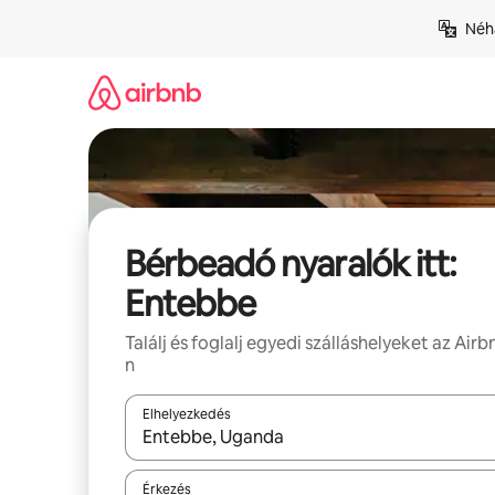
Ugrás
Néhá
a
tartalomra
Bérbeadó nyaralók itt:
Entebbe
Találj és foglalj egyedi szálláshelyeket az Airb
n
Elhelyezkedés
Az eredmények között a felfelé és a lefelé nyíllal 
Érkezés