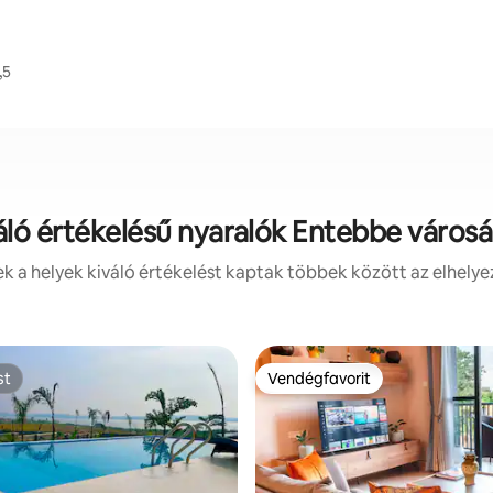
,5
áló értékelésű nyaralók Entebbe város
 a helyek kiváló értékelést kaptak többek között az elhelye
st
Vendégfavorit
st
Vendégfavorit