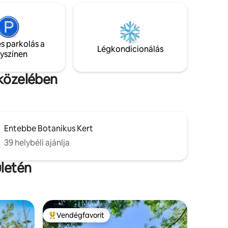
konyhával, modern fürdőszobával, nagy
sebességű Wi-Fi-vel és hangulatos
nappalival, valamint intelligens TV-vel
rendelkezik. Élvezd a zökkenőmentes
s parkolás a
kényelmet, a modern kényelmi
Légkondicionálás
lyszínen
szolgáltatásokat és a békés környezetet
a munkához vagy a kikapcsolódáshoz. Ez
az elegáns menedékhely kényelmet és
 közelében
nyugalmat ígér a kiruccanásodhoz.
Entebbe Botanikus Kert
39 helybéli ajánlja
ületén
Vendégfavorit
Kiemelt vendégfavorit