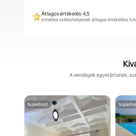
Átlagos értékelés: 4,5
Entebbe szálláshelyeinek átlagos értékelése 5/4
Kiv
A vendégek egyetértenek: ezek
Superhost
Superho
Superhost
Superho