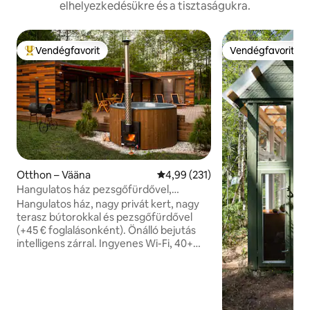
elhelyezkedésükre és a tisztaságukra.
Vendégfavorit
Vendégfavorit
Kiemelt vendégfavorit
Vendégfavorit
Otthon – Vääna
Átlagos értékelés: 5/4,99, 231 
4,99 (231)
Hangulatos ház pezsgőfürdővel,
szaunával és nagy saját udvarral
Hangulatos ház, nagy privát kert, nagy
terasz bútorokkal és pezsgőfürdővel
(+45 € foglalásonként). Önálló bejutás
intelligens zárral. Ingyenes Wi-Fi, 40+
Mbit/s videohívásokhoz. Ingyenes
szauna és kandalló a házban. Ingyenes
grillező széngrill. Ingyenes parkolás.
Bonfire place under ancient oaks in
backyard. Természetes patak a ház