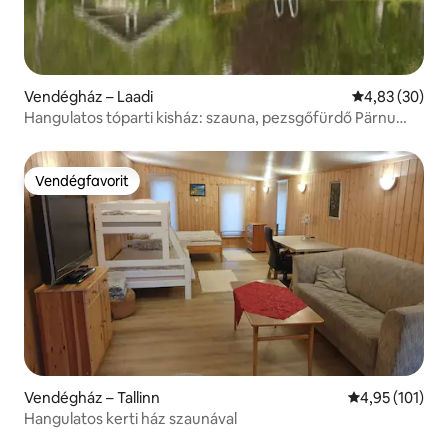
Vendégház – Laadi
Átlagos érték
4,83 (30)
Hangulatos tóparti kisház: szauna, pezsgőfürdő Pärnu
közelében
Vendégfavorit
Vendégfavorit
Vendégház – Tallinn
Átlagos értéke
4,95 (101)
Hangulatos kerti ház szaunával