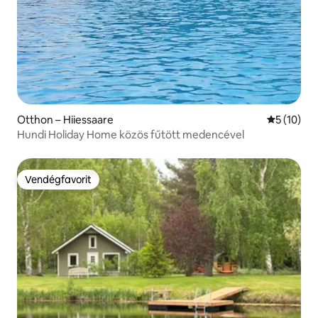
Otthon – Hiiessaare
Átlagos ér
5 (10)
Hundi Holiday Home közös fűtött medencével
Vendégfavorit
Vendégfavorit