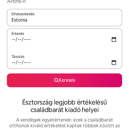
Airbnb-n
Elhelyezkedés
Az eredmények között a felfelé és a lefelé nyíllal navigálhatsz, 
Érkezés
Távozás
Keresés
Észtország legjobb értékelésű
családbarát kiadó helyei
A vendégek egyetértenek: ezek a családbarát
otthonok kiváló értékelést kaptak többek között az