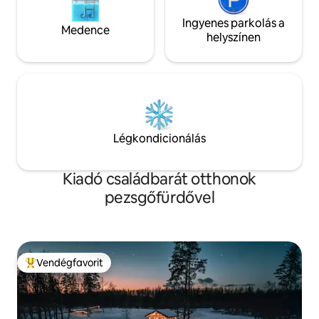
Ingyenes parkolás a
Medence
helyszínen
Légkondicionálás
Kiadó családbarát otthonok
pezsgőfürdővel
Vendégfavorit
Kiemelt vendégfavorit