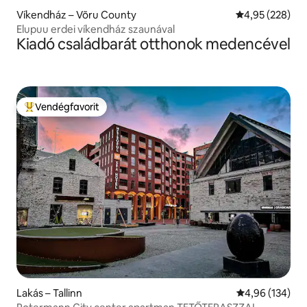
Víkendház – Võru County
Átlagos értéke
4,95 (228)
Elupuu erdei víkendház szaunával
Kiadó családbarát otthonok medencével
Vendégfavorit
Kiemelt vendégfavorit
Lakás – Tallinn
Átlagos értéke
4,96 (134)