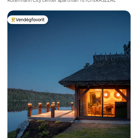
Rotermann City center apartman TETŐTERASZZAL
Vendégfavorit
Kiemelt vendégfavorit