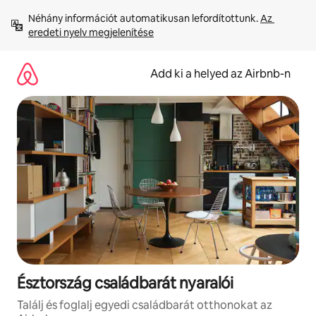
Ugrás
Néhány információt automatikusan lefordítottunk. 
Az 
a
eredeti nyelv megjelenítése
tartalomra
Add ki a helyed az Airbnb-n
Észtország családbarát nyaralói
Találj és foglalj egyedi családbarát otthonokat az