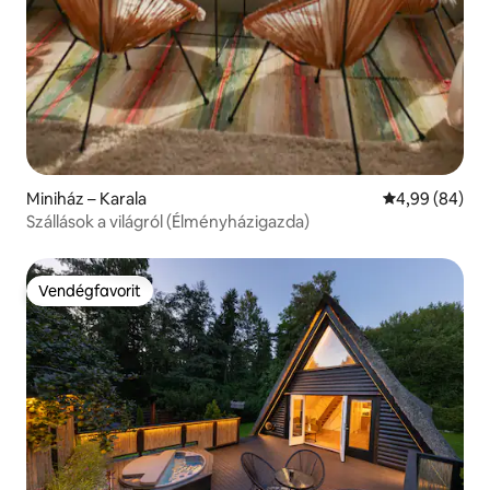
Miniház – Karala
Átlagos érték
4,99 (84)
Szállások a világról (Élményházigazda)
Vendégfavorit
Vendégfavorit