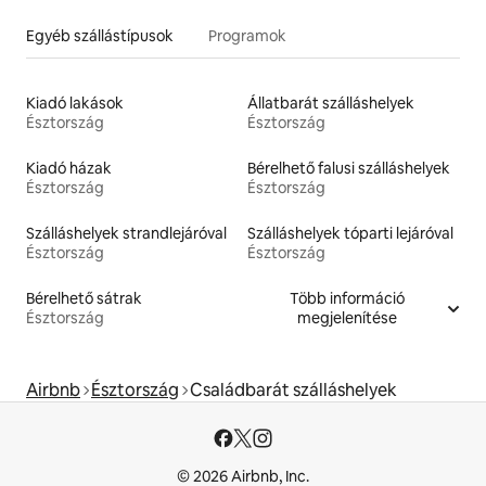
Egyéb szállástípusok
Programok
Kiadó lakások
Állatbarát szálláshelyek
Észtország
Észtország
Kiadó házak
Bérelhető falusi szálláshelyek
Észtország
Észtország
Szálláshelyek strandlejáróval
Szálláshelyek tóparti lejáróval
Észtország
Észtország
Bérelhető sátrak
Több információ
Észtország
megjelenítése
Airbnb
Észtország
Családbarát szálláshelyek
© 2026 Airbnb, Inc.