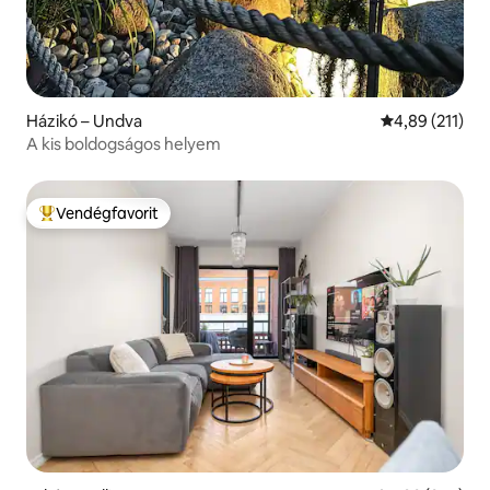
Házikó – Undva
Átlagos értéke
4,89 (211)
A kis boldogságos helyem
Vendégfavorit
Kiemelt vendégfavorit