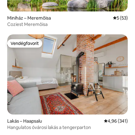
Miniház – Meremõisa
Átlagos ér
5 (53)
Coziest Meremõisa
Vendégfavorit
Vendégfavorit
Lakás – Haapsalu
Átlagos értéke
4,96 (341)
Hangulatos óvárosi lakás a tengerparton