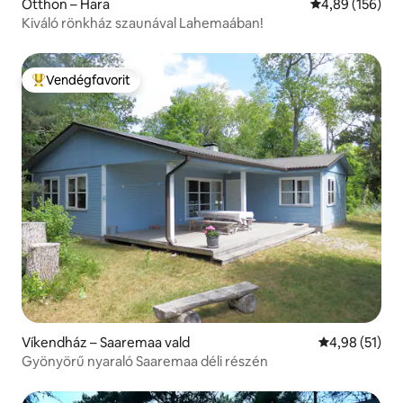
Otthon – Hara
Átlagos értéke
4,89 (156)
Kiváló rönkház szaunával Lahemaában!
Vendégfavorit
Kiemelt vendégfavorit
Víkendház – Saaremaa vald
Átlagos érték
4,98 (51)
Gyönyörű nyaraló Saaremaa déli részén