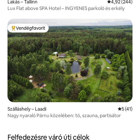
Lakás – Tallinn
Átlagos értéke
4,92 (244)
Lux Flat above SPA Hotel – INGYENES parkoló és erkély
Vendégfavorit
Kiemelt vendégfavorit
Szálláshely – Laadi
Átlagos ér
5 (41)
Nagy nyaraló Pärnu közelében: tó, szauna, partisátor
Felfedezésre váró úti célok