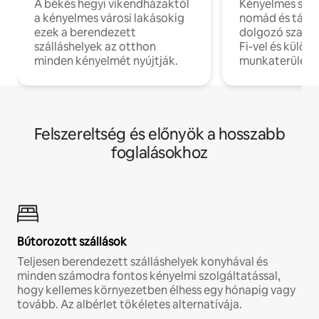
A békés hegyi víkendházaktól
Kényelmes szál
a kényelmes városi lakásokig
nomád és táv
ezek a berendezett
dolgozó szake
szálláshelyek az otthon
Fi-vel és külön
minden kényelmét nyújtják.
munkaterülete
Felszereltség és előnyök a hosszabb
foglalásokhoz
Bútorozott szállások
Teljesen berendezett szálláshelyek konyhával és
minden számodra fontos kényelmi szolgáltatással,
hogy kellemes környezetben élhess egy hónapig vagy
tovább. Az albérlet tökéletes alternatívája.