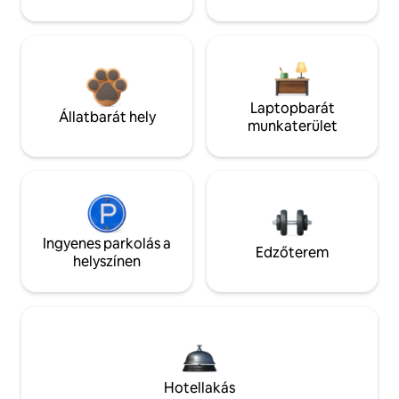
Laptopbarát
Állatbarát hely
munkaterület
Ingyenes parkolás a
Edzőterem
helyszínen
Hotellakás