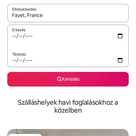
Elhelyezkedés
Az eredmények között a felfelé és a lefelé nyíllal navigálhatsz, 
Érkezés
Távozás
Keresés
Szálláshelyek havi foglalásokhoz a
közelben