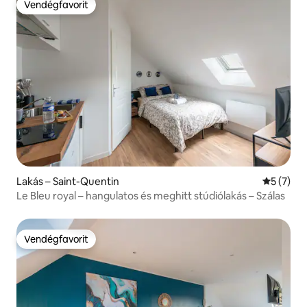
Vendégfavorit
Vendégfavorit
Lakás – Saint-Quentin
Átlagos é
5 (7)
Le Bleu royal – hangulatos és meghitt stúdiólakás – Szálas
Vendégfavorit
Vendégfavorit