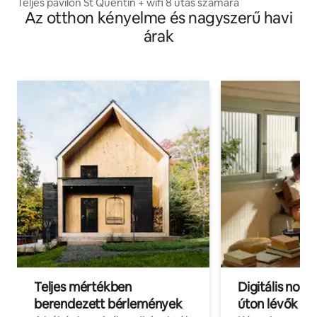
Teljes pavilon St Quentin + wifi 8 utas számára
Az otthon kényelme és nagyszerű havi
árak
Teljes mértékben
Digitális nomá
berendezett bérlemények
úton lévők