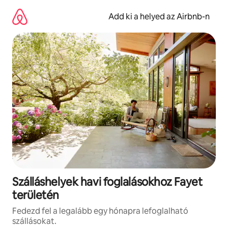
Ugrás
a
Add ki a helyed az Airbnb-n
tartalomra
Szálláshelyek havi foglalásokhoz Fayet
területén
Fedezd fel a legalább egy hónapra lefoglalható
szállásokat.