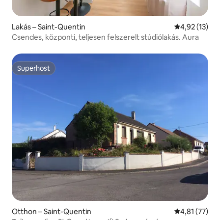
Lakás – Saint-Quentin
Átlagos érték
4,92 (13)
Csendes, központi, teljesen felszerelt stúdiólakás. Aura
Superhost
Superhost
Otthon – Saint-Quentin
Átlagos érték
4,81 (77)