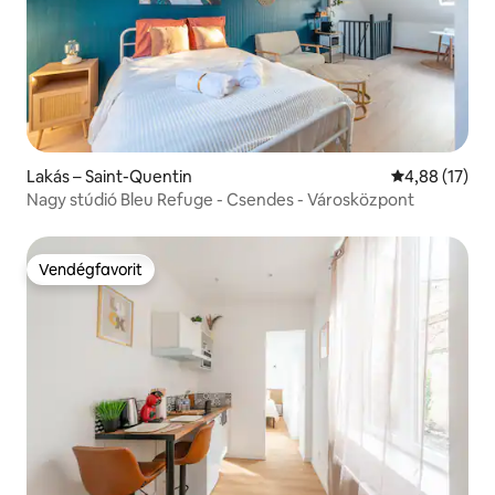
Lakás – Saint-Quentin
Átlagos érték
4,88 (17)
Nagy stúdió Bleu Refuge - Csendes - Városközpont
Vendégfavorit
Vendégfavorit