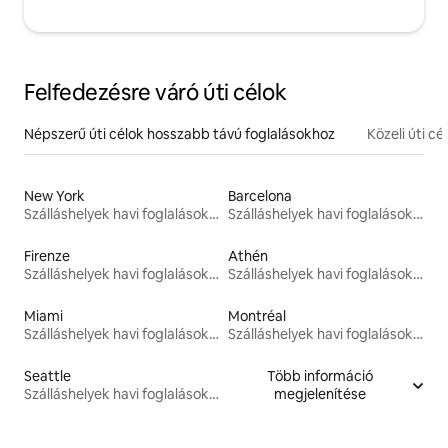
Felfedezésre váró úti célok
Népszerű úti célok hosszabb távú foglalásokhoz
Közeli úti cé
New York
Barcelona
Szálláshelyek havi foglalásokhoz
Szálláshelyek havi foglalásokhoz
Firenze
Athén
Szálláshelyek havi foglalásokhoz
Szálláshelyek havi foglalásokhoz
Miami
Montréal
Szálláshelyek havi foglalásokhoz
Szálláshelyek havi foglalásokhoz
Seattle
Több információ
Szálláshelyek havi foglalásokhoz
megjelenítése