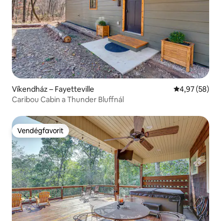
Víkendház – Fayetteville
Átlagos érték
4,97 (58)
Caribou Cabin a Thunder Bluffnál
Vendégfavorit
Vendégfavorit