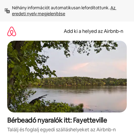
Ugrás
Néhány információt automatikusan lefordítottunk. 
Az 
a
eredeti nyelv megjelenítése
tartalomra
Add ki a helyed az Airbnb-n
Bérbeadó nyaralók itt: Fayetteville
Találj és foglalj egyedi szálláshelyeket az Airbnb-n