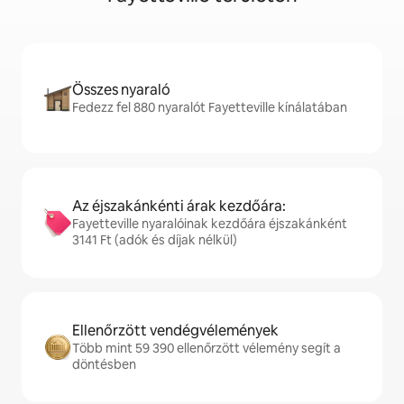
Összes nyaraló
Fedezz fel 880 nyaralót Fayetteville kínálatában
Az éjszakánkénti árak kezdőára:
Fayetteville nyaralóinak kezdőára éjszakánként
3141 Ft (adók és díjak nélkül)
Ellenőrzött vendégvélemények
Több mint 59 390 ellenőrzött vélemény segít a
döntésben