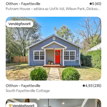
Otthon – Fayetteville
Átlagos ér
5 (40)
Putnam House – sétára az UofA-tól, Wilson Park, Dickson
St
Vendégfavorit
Vendégfavorit
Otthon – Fayetteville
Átlagos értéke
4,93 (235)
South Fayetteville Cottage
Vendégfavorit