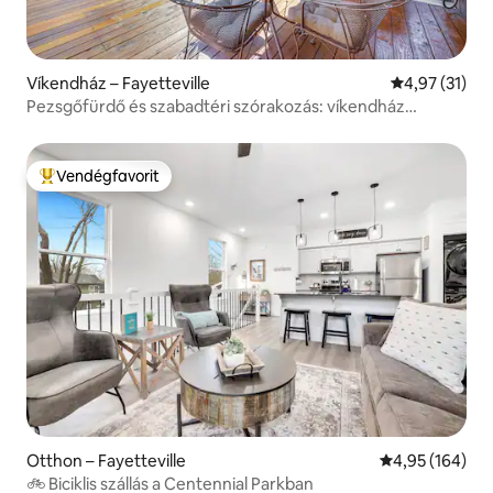
Víkendház – Fayetteville
Átlagos érték
4,97 (31)
Pezsgőfürdő és szabadtéri szórakozás: víkendház
Fayetteville-ben
Vendégfavorit
Kiemelt vendégfavorit
Otthon – Fayetteville
Átlagos értéke
4,95 (164)
🚲 Biciklis szállás a Centennial Parkban