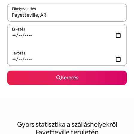
Elhelyezkedés
Az eredmények között a felfelé és a lefelé nyíllal navigálhatsz, 
Érkezés
Távozás
Keresés
Gyors statisztika a szálláshelyekről
Fayetteville területén