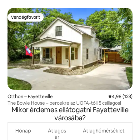
Vendégfavorit
Vendégfavorit
Otthon – Fayetteville
Átlagos értéke
4,98 (123)
The Bowie House – percekre az UOFA-tól! 5 csillagos!
Mikor érdemes ellátogatni Fayetteville
városába?
Hónap
Átlagos
Átlaghőmérséklet
ár