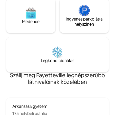
Ingyenes parkolás a
Medence
helyszínen
Légkondicionálás
Szállj meg Fayetteville legnépszerűbb
látnivalóinak közelében
Arkansas Egyetem
175 helybéli ajánlja