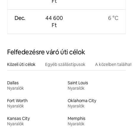
Ft
Dec.
44 600
6 °C
Ft
Felfedezésre váró úti célok
Közeli úti célok
Egyéb szállástípusok
A közelben találha
Dallas
Saint Louis
Nyaralók
Nyaralók
Fort Worth
Oklahoma City
Nyaralók
Nyaralók
Kansas City
Memphis
Nyaralók
Nyaralók