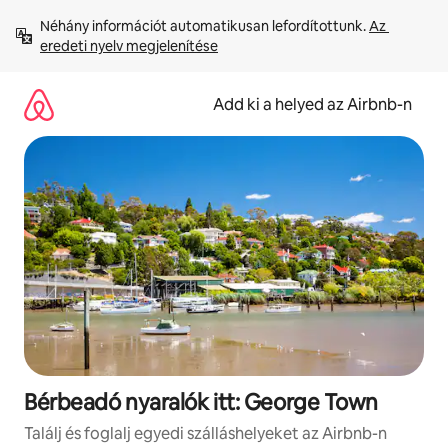
Ugrás
Néhány információt automatikusan lefordítottunk. 
Az 
a
eredeti nyelv megjelenítése
tartalomra
Add ki a helyed az Airbnb-n
Bérbeadó nyaralók itt: George Town
Találj és foglalj egyedi szálláshelyeket az Airbnb-n