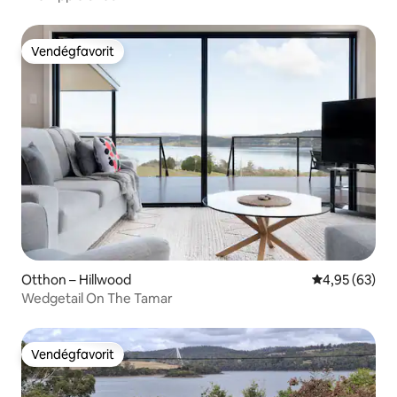
Vendégfavorit
Vendégfavorit
Otthon – Hillwood
Átlagos érték
4,95 (63)
Wedgetail On The Tamar
Vendégfavorit
Vendégfavorit