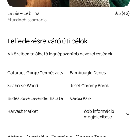
Lakás – Lebrina
Átlagos ér
5 (42)
Murdoch tasmania
Felfedezésre váró úti célok
A közelben található legnépszerűbb nevezetességek
Cataract Gorge Természetvédelmi Terület
Barnbougle Dunes
Seahorse World
Josef Chromy Borok
Bridestowe Lavender Estate
Városi Park
Harvest Market
Több információ
megjelenítése