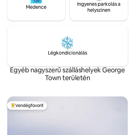
Ingyenes parkolás a
Medence
helyszínen
Légkondicionálás
Egyéb nagyszerű szálláshelyek George
Town területén
Vendégfavorit
Kiemelt vendégfavorit