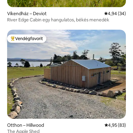
Víkendház – Deviot
Átlagos érték
4,94 (34)
River Edge Cabin egy hangulatos, békés menedék
Vendégfavorit
Kiemelt vendégfavorit
Otthon – Hillwood
Átlagos érték
4,95 (83)
The Apple Shed