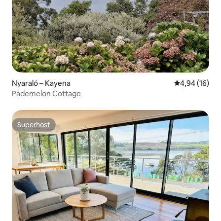
Nyaraló – Kayena
Átlagos érték
4,94 (16)
Pademelon Cottage
Superhost
Superhost