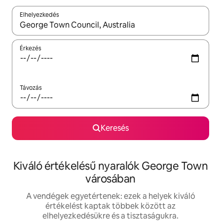
Elhelyezkedés
Az eredmények között a felfelé és a lefelé nyíllal navigálhatsz, 
Érkezés
Távozás
Keresés
Kiváló értékelésű nyaralók George Town
városában
A vendégek egyetértenek: ezek a helyek kiváló
értékelést kaptak többek között az
elhelyezkedésükre és a tisztaságukra.