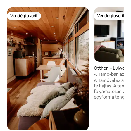
Vendégfavorit
Vendégfavorit
Vendégfavorit
Vendégfavorit
Otthon – Lulwort
A Tamo-ban az a jó
A Tamóval az a helyzet
felhajtás. A tenge
folyamatosan válto
egyforma tengerpa
naplemente új tör
idő meglágyul, am
napirendeket az ó
áztatásai váltják f
pedig boldog esté
mellett, miközben