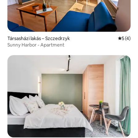
Társasházi lakás – Szczedrzyk
Átlagos é
5 (4)
Sunny Harbor - Apartment