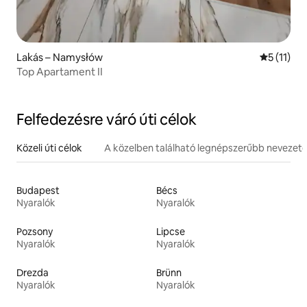
Lakás – Namysłów
Átlagos é
5 (11)
Top Apartament II
Felfedezésre váró úti célok
Közeli úti célok
A közelben található legnépszerűbb nevezet
Budapest
Bécs
Nyaralók
Nyaralók
Pozsony
Lipcse
Nyaralók
Nyaralók
Drezda
Brünn
Nyaralók
Nyaralók