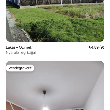
Lakás – Ozimek
Átlagos érté
4,89 (9)
Nyaraló régi bájjal
Vendégfavorit
Vendégfavorit