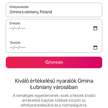
Elhelyezkedés
Az eredmények között a felfelé és a lefelé nyíllal navigálhatsz, 
Érkezés
Távozás
Keresés
Kiváló értékelésű nyaralók Gmina
Łubniany városában
A vendégek egyetértenek: ezek a helyek kiváló
értékelést kaptak többek között az
elhelyezkedésükre és a tisztaságukra.