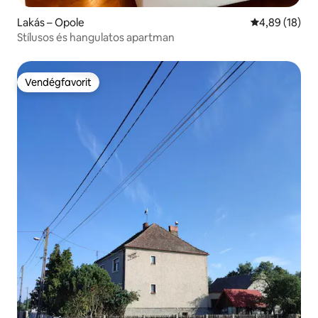
Lakás – Opole
Átlagos érték
4,89 (18)
Stílusos és hangulatos apartman
Vendégfavorit
Vendégfavorit