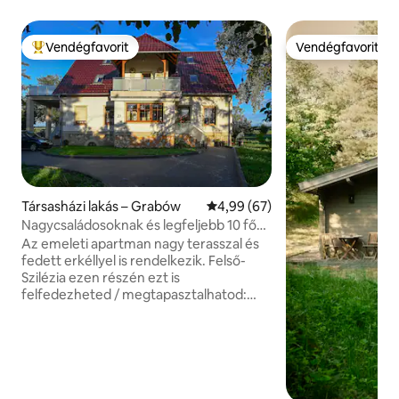
Vendégfavorit
Vendégfavorit
Kiemelt vendégfavorit
Vendégfavorit
Társasházi lakás – Grabów
Átlagos értékelés: 5/4,99, 67 
4,99 (67)
Nagycsaládosoknak és legfeljebb 10 fős
csoportoknak
Az emeleti apartman nagy terasszal és
fedett erkéllyel is rendelkezik. Felső-
Szilézia ezen részén ezt is
felfedezheted / megtapasztalhatod:
Nyári szánkópálya 19km tóparti táj
Turawa / mászópark 18km Sziléziai gyűrű
/ repülőtér (városnéző járatok) 10km
Karolinka Golfpark 10km Dinoszaurusz
Park 19 km kenu és kajak túraszolgáltató
28km Palace Stubendorf 3km Oppelner