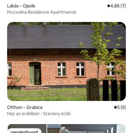
Lakás – Opole
Átlagos érté
4,86 (7)
Muzealna Residence Apartmanok
Otthon – Grabice
Átlagos é
5 (5)
Ház az erdőben - Szerény erdő
Vendégfavorit