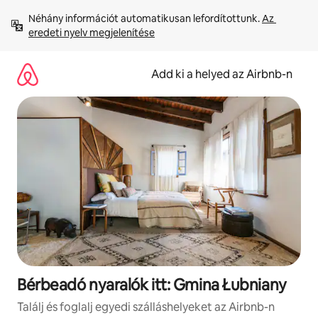
Ugrás
Néhány információt automatikusan lefordítottunk. 
Az 
a
eredeti nyelv megjelenítése
tartalomra
Add ki a helyed az Airbnb-n
Bérbeadó nyaralók itt: Gmina Łubniany
Találj és foglalj egyedi szálláshelyeket az Airbnb-n