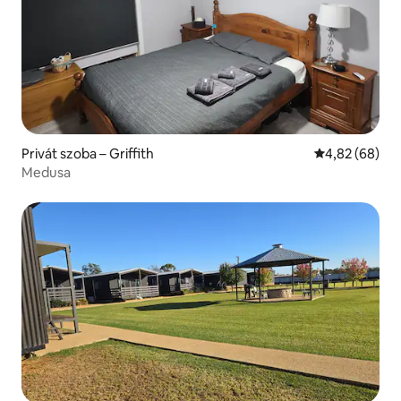
Privát szoba – Griffith
Átlagos érték
4,82 (68)
Medusa