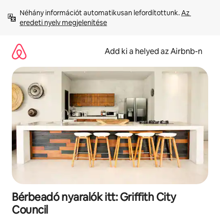
Ugrás
Néhány információt automatikusan lefordítottunk. 
Az 
a
eredeti nyelv megjelenítése
tartalomra
Add ki a helyed az Airbnb-n
Bérbeadó nyaralók itt: Griffith City
Council