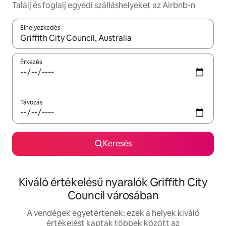
Találj és foglalj egyedi szálláshelyeket az Airbnb-n
Elhelyezkedés
Az eredmények között a felfelé és a lefelé nyíllal navigálhatsz, 
Érkezés
Távozás
Keresés
Kiváló értékelésű nyaralók Griffith City
Council városában
A vendégek egyetértenek: ezek a helyek kiváló
értékelést kaptak többek között az