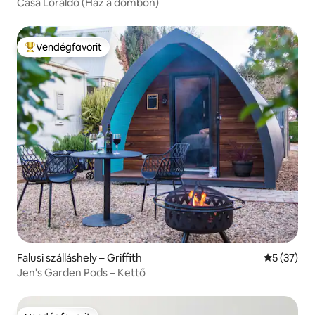
Casa Loraldo (Ház a dombon)
Vendégfavorit
Kiemelt vendégfavorit
Falusi szálláshely – Griffith
Átlagos ér
5 (37)
Jen's Garden Pods – Kettő