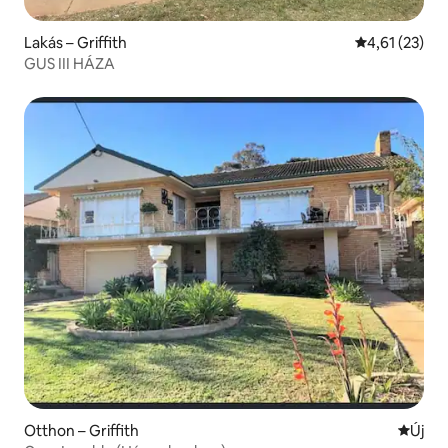
Lakás – Griffith
Átlagos érték
4,61 (23)
GUS III HÁZA
Otthon – Griffith
Új szál
Új