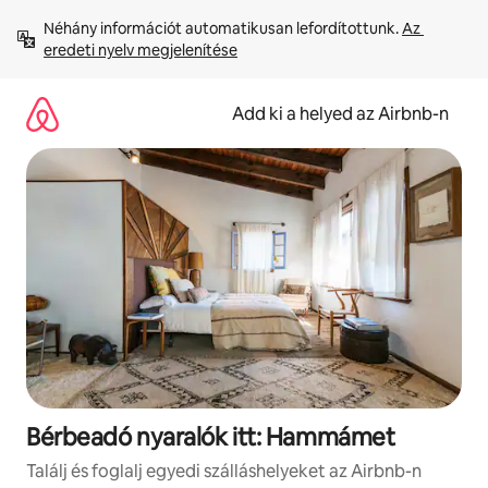
Ugrás
Néhány információt automatikusan lefordítottunk. 
Az 
a
eredeti nyelv megjelenítése
tartalomra
Add ki a helyed az Airbnb-n
Bérbeadó nyaralók itt: Hammámet
Találj és foglalj egyedi szálláshelyeket az Airbnb-n