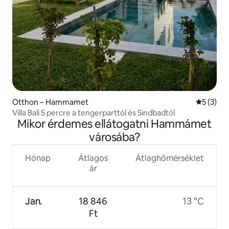
Otthon – Hammamet
Átlagos é
5 (3)
Villa Bali 5 percre a tengerparttól és Sindbadtól
Mikor érdemes ellátogatni Hammámet
városába?
Hónap
Átlagos
Átlaghőmérséklet
ár
Jan.
18 846
13 °C
Ft