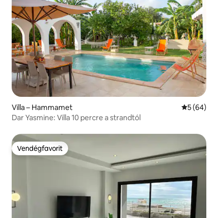
Villa – Hammamet
Átlagos ér
5 (64)
Dar Yasmine: Villa 10 percre a strandtól
Vendégfavorit
Vendégfavorit