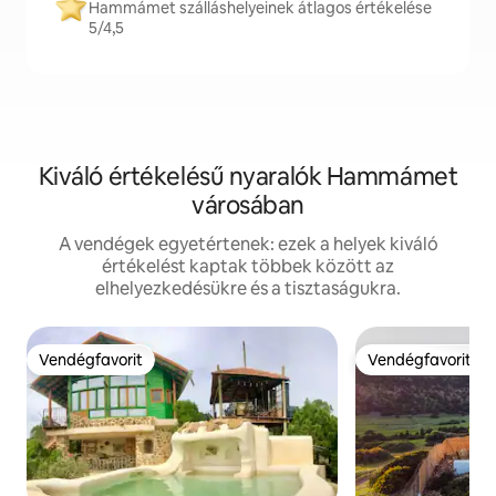
Hammámet szálláshelyeinek átlagos értékelése
5/4,5
Kiváló értékelésű nyaralók Hammámet
városában
A vendégek egyetértenek: ezek a helyek kiváló
értékelést kaptak többek között az
elhelyezkedésükre és a tisztaságukra.
Vendégfavorit
Vendégfavorit
Vendégfavorit
Vendégfavorit