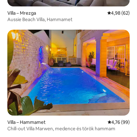
Villa – Mrezga
Átlagos érték
4,98 (62)
Aussie Beach Villa, Hammamet
Villa – Hammamet
Átlagos érték
4,76 (99)
Chill-out Villa Marwen, medence és török hammam