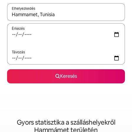
Elhelyezkedés
Az eredmények között a felfelé és a lefelé nyíllal navigálhatsz, 
Érkezés
Távozás
Keresés
Gyors statisztika a szálláshelyekről
Hammámet területén