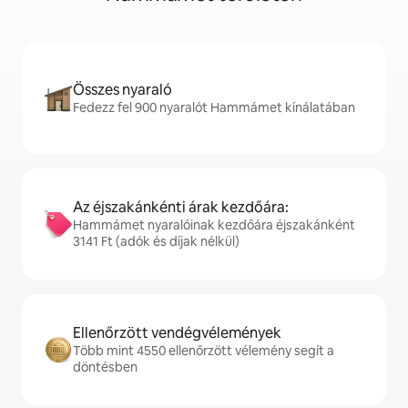
Összes nyaraló
Fedezz fel 900 nyaralót Hammámet kínálatában
Az éjszakánkénti árak kezdőára:
Hammámet nyaralóinak kezdőára éjszakánként
3141 Ft (adók és díjak nélkül)
Ellenőrzött vendégvélemények
Több mint 4550 ellenőrzött vélemény segít a
döntésben