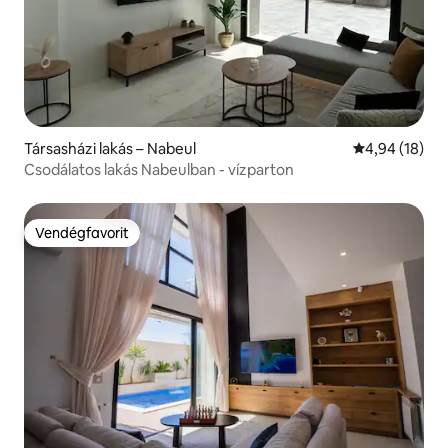
Társasházi lakás – Nabeul‎
Átlagos érték
4,94 (18)
Csodálatos lakás Nabeulban - vízparton
Vendégfavorit
Vendégfavorit