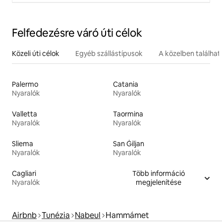
Felfedezésre váró úti célok
Közeli úti célok
Egyéb szállástípusok
A közelben találha
Palermo
Catania
Nyaralók
Nyaralók
Valletta
Taormina
Nyaralók
Nyaralók
Sliema
San Ġiljan
Nyaralók
Nyaralók
Cagliari
Több információ
Nyaralók
megjelenítése
Airbnb
Tunézia
Nabeul
Hammámet