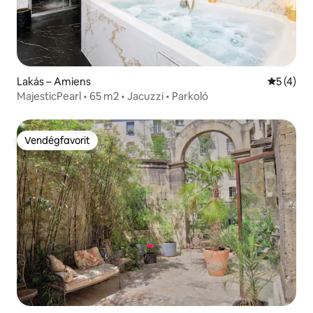
Lakás – Amiens
Átlagos é
5 (4)
MajesticPearl • 65 m2 • Jacuzzi • Parkoló
Vendégfavorit
Vendégfavorit