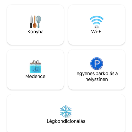
hangulatos és világos, kifinomult
Versailles, 50 mét
dekorációval. 🏖️Minden gyalogosan
csak 100 méterre 
elérhető: strand, üzletek, éttermek,
a házigazdák és a 
kaszinó… és sétálj, hogy megfigyeld a
a Pfizerrel.
fókákat (az árapálytól függően). 👶
Bababarát: összecsukható kiságy +
Konyha
Wi-Fi
etetőszék a helyszínen
Ingyenes parkolás a
Medence
helyszínen
Légkondicionálás