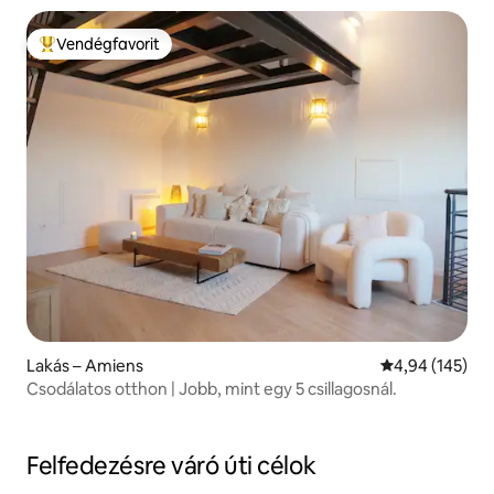
Vendégfavorit
Kiemelt vendégfavorit
Lakás – Amiens
Átlagos értéke
4,94 (145)
Csodálatos otthon | Jobb, mint egy 5 csillagosnál.
Felfedezésre váró úti célok