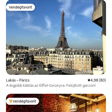
Vendégfavorit
Vendégfavorit
Lakás – Párizs
Átlagos érték
4,98 (80)
A legjobb kilátás az Eiffel-toronyra: Felújított garzon!
Vendégfavorit
Kiemelt vendégfavorit