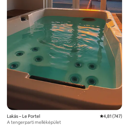
Lakás – Le Portel
Átlagos értéke
4,81 (747)
A tengerparti melléképület