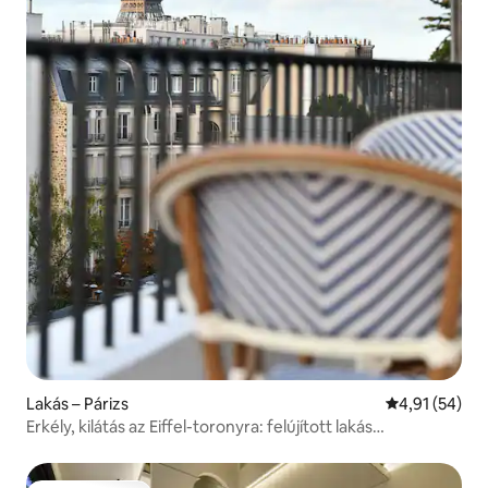
Lakás – Párizs
Átlagos érték
4,91 (54)
Erkély, kilátás az Eiffel-toronyra: felújított lakás
légkondicionálóval