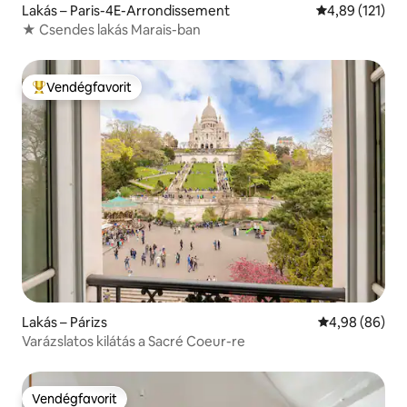
Lakás – Paris-4E-Arrondissement
Átlagos értéke
4,89 (121)
★ Csendes lakás Marais-ban
Vendégfavorit
Kiemelt vendégfavorit
Lakás – Párizs
Átlagos érték
4,98 (86)
Varázslatos kilátás a Sacré Coeur-re
Vendégfavorit
Vendégfavorit