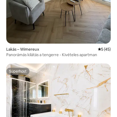
Lakás – Wimereux
Átlagos ér
5 (45)
Panorámás kilátás a tengerre - Kivételes apartman
Superhost
Superhost