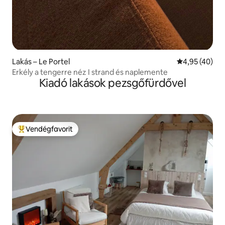
Lakás – Le Portel
Átlagos érték
4,95 (40)
Erkély a tengerre néz I strand és naplemente
Kiadó lakások pezsgőfürdővel
Vendégfavorit
Kiemelt vendégfavorit