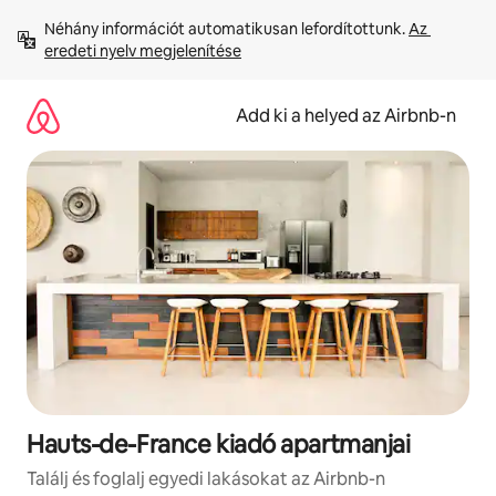
Ugrás
Néhány információt automatikusan lefordítottunk. 
Az 
a
eredeti nyelv megjelenítése
tartalomra
Add ki a helyed az Airbnb-n
Hauts-de-France kiadó apartmanjai
Találj és foglalj egyedi lakásokat az Airbnb-n