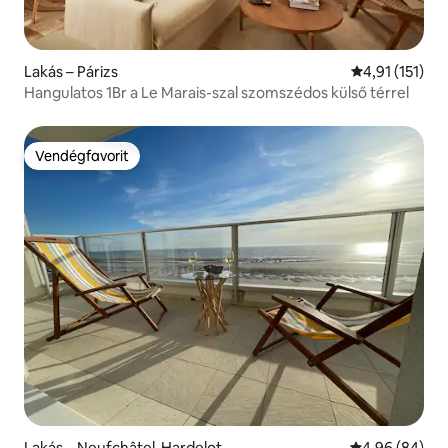
Lakás – Párizs
Átlagos értéke
4,91 (151)
Hangulatos 1Br a Le Marais-szal szomszédos külső térrel
Vendégfavorit
Vendégfavorit
Lakás – Neufchâtel-Hardelot
Átlagos érték
4,96 (84)