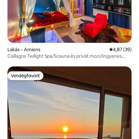
Lakás – Amiens
Átlagos érték
4,87 (39)
Csillagos Twilight Spa/Szauna és privát mozi/Ingyenes
parkolás
Vendégfavorit
Vendégfavorit