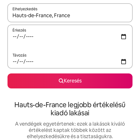
Elhelyezkedés
Az eredmények között a felfelé és a lefelé nyíllal navigálhatsz, 
Érkezés
Távozás
Keresés
Hauts-de-France legjobb értékelésű
kiadó lakásai
A vendégek egyetértenek: ezek a lakások kiváló
értékelést kaptak többek között az
elhelyezkedésükre és a tisztaságukra.