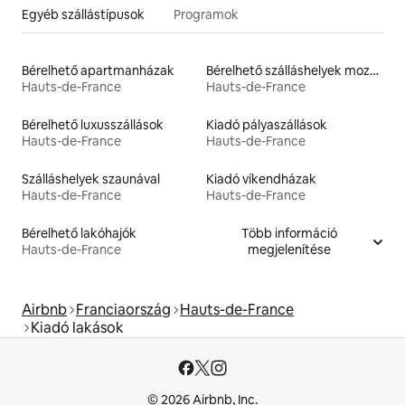
Egyéb szállástípusok
Programok
Bérelhető apartmanházak
Bérelhető szálláshelyek mozgáskorlátozottaknak megfelelő magasságú ággyal
Hauts-de-France
Hauts-de-France
Bérelhető luxusszállások
Kiadó pályaszállások
Hauts-de-France
Hauts-de-France
Szálláshelyek szaunával
Kiadó víkendházak
Hauts-de-France
Hauts-de-France
Bérelhető lakóhajók
Több információ
Hauts-de-France
megjelenítése
Airbnb
Franciaország
Hauts-de-France
Kiadó lakások
© 2026 Airbnb, Inc.