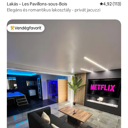
Lakás – Les Pavillons-sous-Bois
Átlagos értéke
4,92 (113)
Elegáns és romantikus lakosztály - privát jacuzzi
Vendégfavorit
Kiemelt vendégfavorit