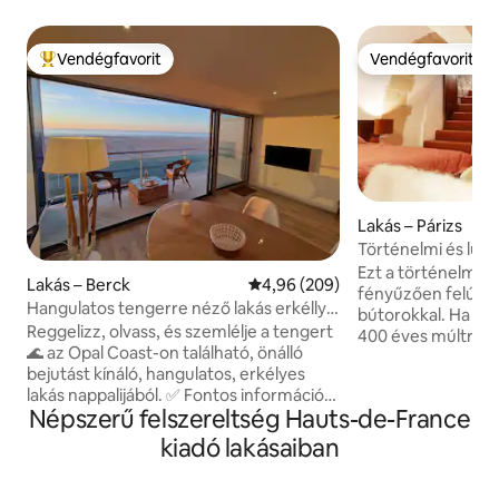
Vendégfavorit
Vendégfavorit
Kiemelt vendégfavorit
Vendégfavorit
Lakás – Párizs
Történelmi és lux
– Notre Dame
Ezt a történelmi l
Lakás – Berck
Átlagos értékelés: 5/4,96, 209 
4,96 (209)
fényűzően felújít
Hangulatos tengerre néző lakás erkéllyel
bútorokkal. Ha az
és garázzsal
Reggelizz, olvass, és szemlélje a tengert
400 éves múltra tek
🌊 az Opal Coast-on található, önálló
addig egy híres vol
bejutást kínáló, hangulatos, erkélyes
parlamenti képvise
lakás nappalijából. ✅ Fontos információk
kampányfőnökének 
Népszerű felszereltség Hauts-de-France
🌅180°-os kilátás a tengerre 🪟 Nagy
aki szintén 20 mét
franciaablak és 6 m²-es erkély 🚗Privát
Található egy kis 
kiadó lakásaiban
garázs (1 hely) 📶Wifi + csatlakoztatott
mindenhez közel, 
TV ✨Felújított, 54 m²-es lakás,
közvetlenül a rep