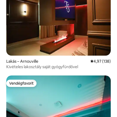
Lakás – Arnouville
Átlagos értéke
4,97 (138)
Kivételes lakosztály saját gyógyfürdővel
Vendégfavorit
Vendégfavorit