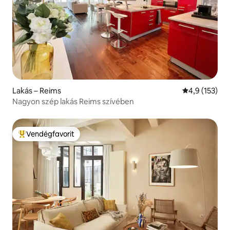
Lakás – Reims
Átlagos érték
4,9 (153)
Nagyon szép lakás Reims szívében
Vendégfavorit
Kiemelt vendégfavorit