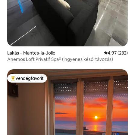
Lakás – Mantes-la-Jolie
Átlagos értéke
4,97 (232)
Anemos Loft Privatif Spa® (ingyenes késői távozás)
Vendégfavorit
Kiemelt vendégfavorit