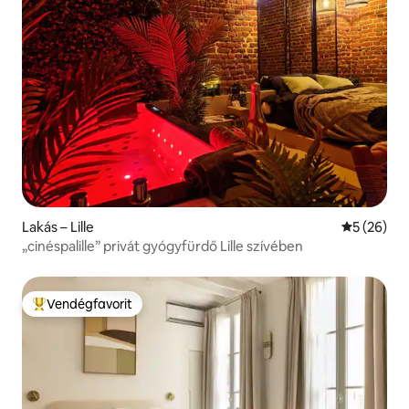
Lakás – Lille
Átlagos ér
5 (26)
„cinéspalille” privát gyógyfürdő Lille szívében
Vendégfavorit
Kiemelt vendégfavorit