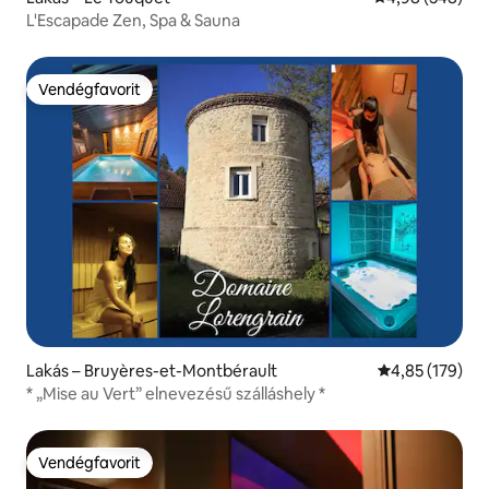
L'Escapade Zen, Spa & Sauna
Vendégfavorit
Vendégfavorit
Lakás – Bruyères-et-Montbérault
Átlagos értéke
4,85 (179)
* „Mise au Vert” elnevezésű szálláshely *
Vendégfavorit
Vendégfavorit