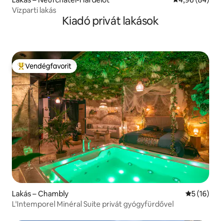
Vízparti lakás
Kiadó privát lakások
Vendégfavorit
Kiemelt vendégfavorit
Lakás – Chambly
Átlagos ér
5 (16)
L'Intemporel Minéral Suite privát gyógyfürdővel