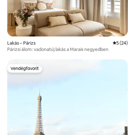
Lakás – Párizs
Átlagos ér
5 (24)
Párizsi álom: vadonatúj lakás a Marais negyedben
Vendégfavorit
Vendégfavorit