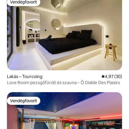
Vendégfavorit
Vendégfavorit
Lakás – Tourcoing
Átlagos érték
4,97 (30)
Love Room pezsgőfürdő és szauna – Ô Diable Des Plaisirs
Vendégfavorit
Vendégfavorit