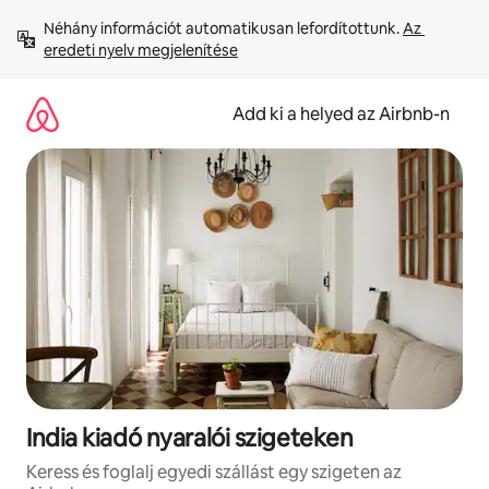
Ugrás
Néhány információt automatikusan lefordítottunk. 
Az 
a
eredeti nyelv megjelenítése
tartalomra
Add ki a helyed az Airbnb-n
India kiadó nyaralói szigeteken
Keress és foglalj egyedi szállást egy szigeten az