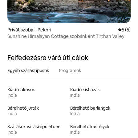
Privát szoba – Pekhri
Átlagos é
5 (5)
Sunshine Himalayan Cottage szobánként Tirthan Valley
Felfedezésre váró úti célok
Egyéb szállástípusok
Programok
Kiadó lakások
Kiadó kisházak
India
India
Bérelhető jurták
Bérelhető barlangok
India
India
Szállások vallási épületben
Bérelhető kastélyok
India
India