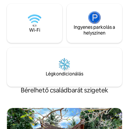
konyhából származik. Ideális pároknak
horgászhatsz, ren
vagy két ismert párnak, illetve egy
találhatsz a könyv
családnak. Azxtra ágyat kérésre díj
ínycsiklandó himach
ellenében lehet biztosítani.
ételeket kóstolhats
hideg éjszakákra!
Ingyenes parkolás a
Wi-Fi
helyszínen
Légkondicionálás
Bérelhető családbarát szigetek