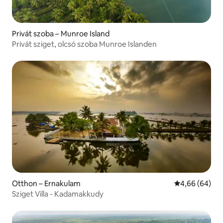
Privát szoba – Munroe Island
Privát sziget, olcsó szoba Munroe Islanden
Otthon – Ernakulam
Átlagos érték
4,66 (64)
Sziget Villa - Kadamakkudy