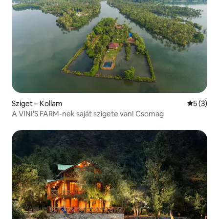
Sziget – Kollam
Átlagos é
5 (3)
A VINI'S FARM-nek saját szigete van! Csomag