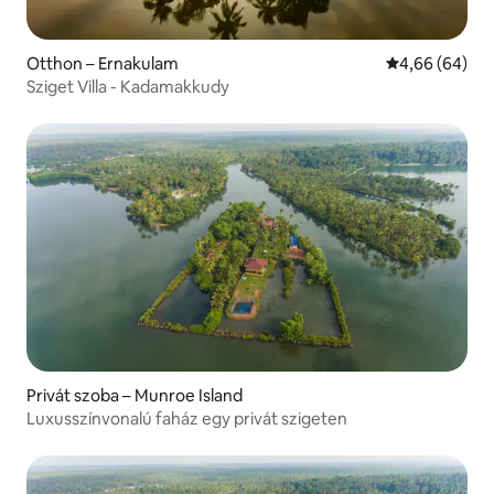
Otthon – Ernakulam
Átlagos érték
4,66 (64)
Sziget Villa - Kadamakkudy
Privát szoba – Munroe Island
Luxusszínvonalú faház egy privát szigeten