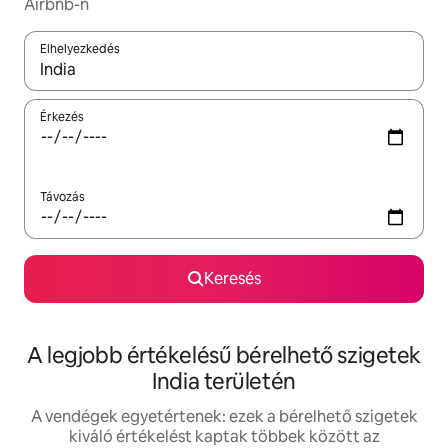
Airbnb-n
Elhelyezkedés
Az eredmények között a felfelé és a lefelé nyíllal navigálhatsz, 
Érkezés
Távozás
Keresés
A legjobb értékelésű bérelhető szigetek
India területén
A vendégek egyetértenek: ezek a bérelhető szigetek
kiváló értékelést kaptak többek között az