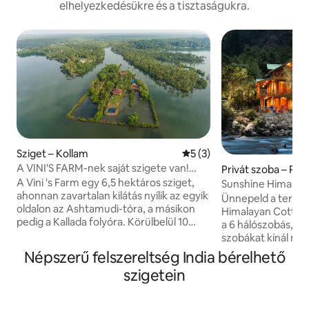
elhelyezkedésükre és a tisztaságukra.
Sziget – Kollam
Átlagos értékelés: 5/5, 3 
5 (3)
A VINI'S FARM-nek saját szigete van!
Privát szoba – Pek
Csomag
A Vini 's Farm egy 6,5 hektáros sziget,
Sunshine Himalay
ahonnan zavartalan kilátás nyílik az egyik
szobánként Tirtha
Ünnepeld a termé
oldalon az Ashtamudi-tóra, a másikon
Himalayan Cottage 
pedig a Kallada folyóra. Körülbelül 10
a 6 hálószobás, ötc
perc hajóútra van a szárazföldtől.Vini 's
szobákat kínál mel
Farmon egy faház található, két
folyóparti erkélye
Népszerű felszereltség India bérelhető
hálószobával és káddal. Magában foglalja
Himalayan Cottage
szigetein
- az egész sziget a tiéd lehet a privát
élmény, ahol korlá
séffel. Az ételeink többsége a szigeten
az érintetlen Tirt
belülről és annak környékéről, a keralai
medencéihez, pis