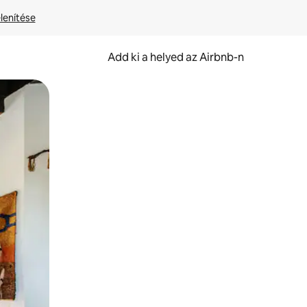
lenítése
Add ki a helyed az Airbnb-n
et.