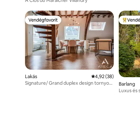
A Clos du Maraicher Villandry
Vendégfavorit
Vendé
Vendégfavorit
Kiemelt 
Lakás
Átlagos értékelés: 5/4
4,92 (38)
Signature/ Grand duplex design tornyok
Barlang
a rue Nationale-n
Luxus és 
lakosztály