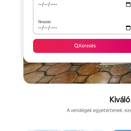
Távozás
Keresés
Kiváló
A vendégek egyetértenek: ezek