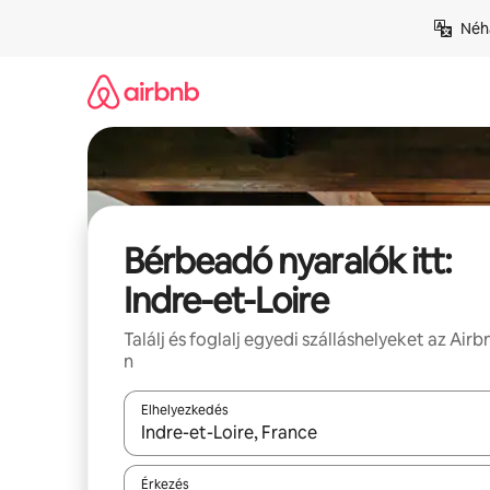
Ugrás
Néhá
a
tartalomra
Bérbeadó nyaralók itt:
Indre-et-Loire
Találj és foglalj egyedi szálláshelyeket az Airb
n
Elhelyezkedés
Az eredmények között a felfelé és a lefelé nyíllal 
Érkezés