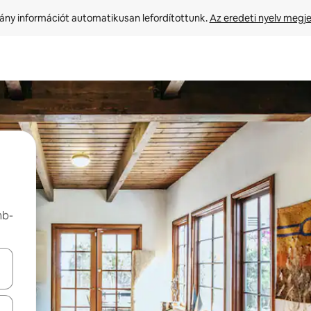
ny információt automatikusan lefordítottunk. 
Az eredeti nyelv megje
nb-
navigálhatsz, illetve érintő és lapozó mozdulatokkal is felfedezheted ők