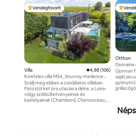
Vendégfavorit
Vendé
Kiemelt vendégfavorit
Kiemelt 
Otthon
Domaine 
Villa
Átlagos értékelés: 5/4,
4,98 (106)
Újonnan f
Kivételes villa M54_Vouvray medence
saját jacu
gyógyfürdő Loir-völgy
gyönyörű 
Szállj meg ebben a csodálatos villában
grillezőgö
Párizstól két óra utazásra délre, a Loire-
A medencét
völgy szőlőültetvényeinek és
közösen h
kastélyainak (Chambord, Chenonceau,
kastély é
Amboise stb.) szívében. Teljesen
Népsz
hektár gy
légkondicionált, élvezd a tágas teret
sétákat l
(1700 m², nagy terasz), a fűtött
fürdőszob
medencét (május 1. – szeptember 27.),
ágy ortop
fitneszfelszerelés és egész évben nyitva
ágyneműve
tartó gyógyfürdő. A villát egy párizsi