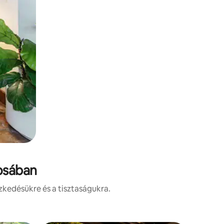
rosában
zkedésükre és a tisztaságukra.