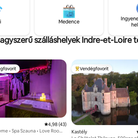
 a medencetörülközőket is
fogyatékossággal élő személy 
y 2 további vendég
lásához.
Ingyene
i
Medence
he
agyszerű szálláshelyek Indre-et-Loire t
gfavorit
Vendégfavorit
vendégfavorit
Kiemelt vendégfavorit
Átlagos értékelés: 5/4,98, 43 vélemény
4,98 (43)
lume • Spa Szauna • Love Room
 5/5, 37 vélemény
Kastély
zpont