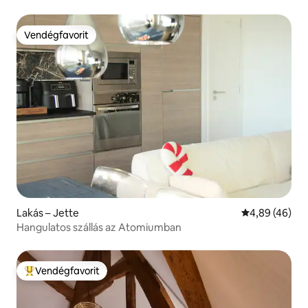
pezsgőfürdővel
Vendégfavorit
Vendégfavorit
Lakás – Jette
Átlagos érték
4,89 (46)
Hangulatos szállás az Atomiumban
Vendégfavorit
Kiemelt vendégfavorit