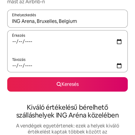
mást az Airbnb-n
Elhelyezkedés
Az eredmények között a felfelé és a lefelé nyíllal navigálhatsz, 
Érkezés
Távozás
Keresés
Kiváló értékelésű bérelhető
szálláshelyek ING Aréna közelében
A vendégek egyetértenek: ezek a helyek kiváló
értékelést kaptak többek között az