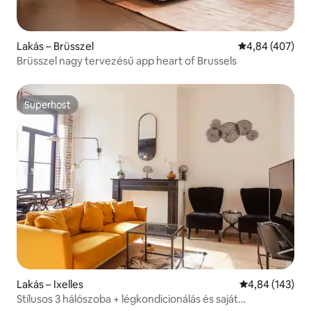
Lakás – Brüsszel
Átlagos értéke
4,84 (407)
Brüsszel nagy tervezésű app heart of Brussels
Superhost
Superhost
Lakás – Ixelles
Átlagos értéke
4,84 (143)
Stílusos 3 hálószoba + légkondicionálás és saját