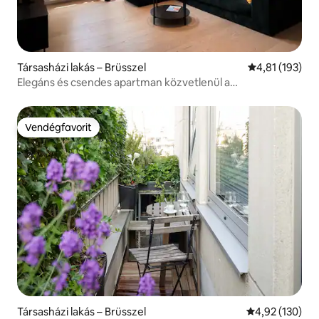
Társasházi lakás – Brüsszel
Átlagos értéke
4,81 (193)
Elegáns és csendes apartman közvetlenül a
városközpontban
Vendégfavorit
Vendégfavorit
Társasházi lakás – Brüsszel
Átlagos értéke
4,92 (130)