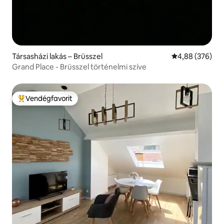
Társasházi lakás – Brüsszel
Átlagos értéke
4,88 (376)
Grand Place - Brüsszel történelmi szíve
Vendégfavorit
Kiemelt vendégfavorit