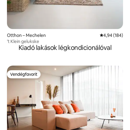
Otthon – Mechelen
Átlagos értéke
4,94 (184)
't Klein gelukske
Kiadó lakások légkondicionálóval
Vendégfavorit
Vendégfavorit