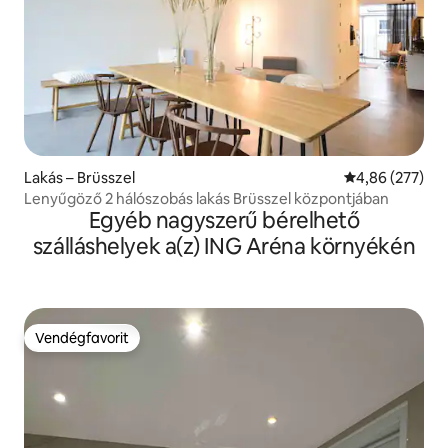
Lakás – Brüsszel
Átlagos értéke
4,86 (277)
Lenyűgöző 2 hálószobás lakás Brüsszel központjában
Egyéb nagyszerű bérelhető
szálláshelyek a(z) ING Aréna környékén
Vendégfavorit
Vendégfavorit