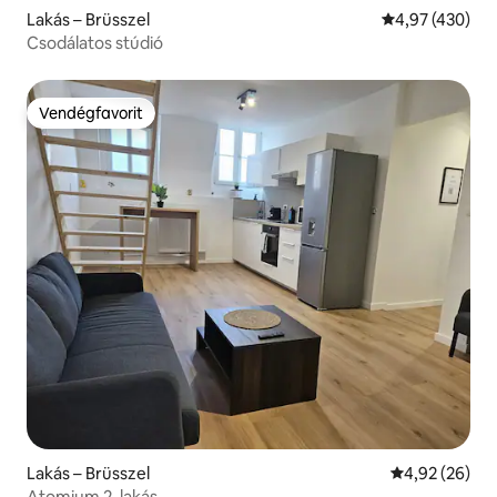
Lakás – Brüsszel
Átlagos értéke
4,97 (430)
Csodálatos stúdió
Vendégfavorit
Vendégfavorit
Lakás – Brüsszel
Átlagos érték
4,92 (26)
Atomium 2. lakás