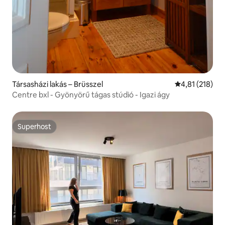
Társasházi lakás – Brüsszel
Átlagos értéke
4,81 (218)
Centre bxl - Gyönyörű tágas stúdió - Igazi ágy
Superhost
Superhost