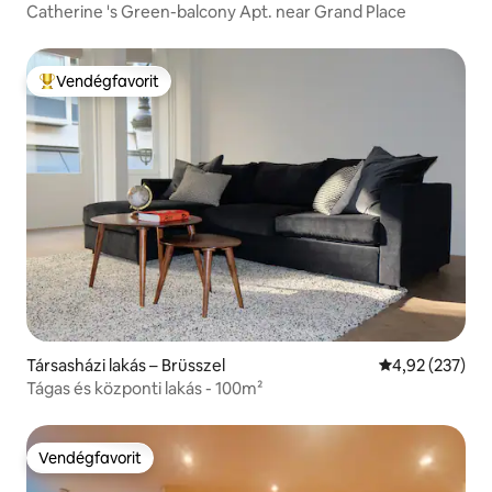
Catherine 's Green-balcony Apt. near Grand Place
Vendégfavorit
Kiemelt vendégfavorit
Társasházi lakás – Brüsszel
Átlagos értéke
4,92 (237)
Tágas és központi lakás - 100m²
Vendégfavorit
Vendégfavorit