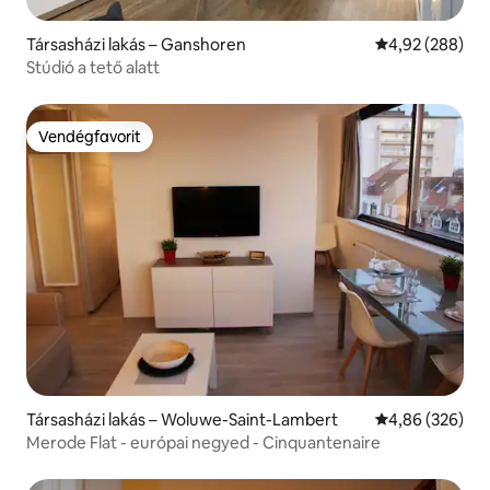
Társasházi lakás – Ganshoren
Átlagos értéke
4,92 (288)
Stúdió a tető alatt
Vendégfavorit
Vendégfavorit
Társasházi lakás – Woluwe-Saint-Lambert
Átlagos értéke
4,86 (326)
Merode Flat - európai negyed - Cinquantenaire