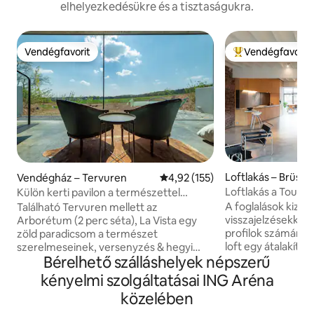
elhelyezkedésükre és a tisztaságukra.
Vendégfavorit
Vendégfavorit
Vendégfavorit
Kiemelt vendégfa
Loftlakás – Brüssz
Vendégház – Tervuren
Átlagos értékelés: 5/4,92, 155 
4,92 (155)
Loftlakás a Tour &
Külön kerti pavilon a természettel
körülvéve
A foglalások kizáró
Található Tervuren mellett az
visszajelzésekkel 
Arborétum (2 perc séta), La Vista egy
profilok számára é
zöld paradicsom a természet
loft egy átalakítot
szerelmeseinek, versenyzés & hegyi
Bérelhető szálláshelyek népszerű
eredetileg 1924-b
kerékpárosok, és az üzleti utazók.
csatornazónában t
Hozzáférése van a természethez, a
kényelmi szolgáltatásai ING Aréna
ikonikus Tour & Ta
városhoz közeli kényelemmel és
közelében
kiállítási komple
vidékies érzéssel kombinálva (Brüsszel,
megközelíthető eg
Leuven és Wavre csak 20 percre