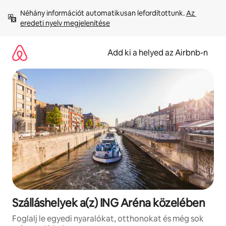
Ugrás
Néhány információt automatikusan lefordítottunk. 
Az 
a
eredeti nyelv megjelenítése
tartalomra
Add ki a helyed az Airbnb-n
Szálláshelyek a(z) ING Aréna közelében
Foglalj le egyedi nyaralókat, otthonokat és még sok