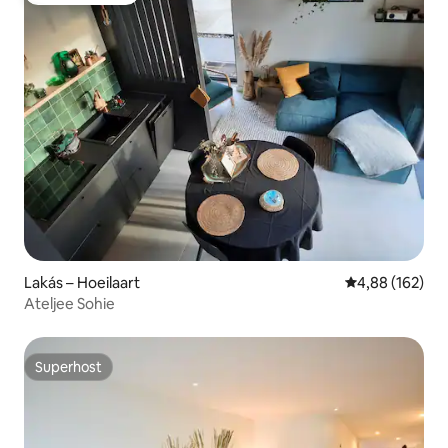
Lakás – Hoeilaart
Átlagos értéke
4,88 (162)
Ateljee Sohie
Superhost
Superhost