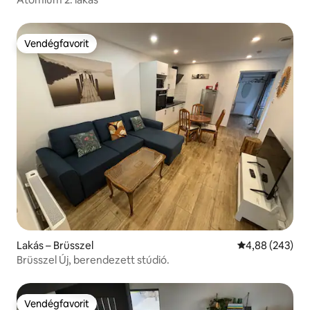
Vendégfavorit
Vendégfavorit
Lakás – Brüsszel
Átlagos értéke
4,88 (243)
Brüsszel Új, berendezett stúdió.
Vendégfavorit
Vendégfavorit