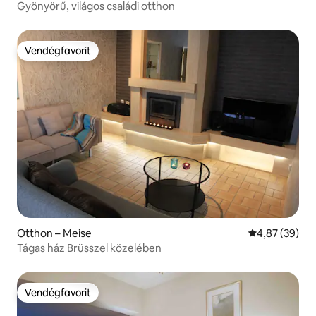
Gyönyörű, világos családi otthon
Vendégfavorit
Vendégfavorit
Otthon – Meise
Átlagos érték
4,87 (39)
Tágas ház Brüsszel közelében
Vendégfavorit
Vendégfavorit