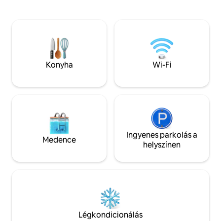
parkon keresztül.
található). A Green Pavilionban van
ipari negyed, a To
ingyenes wifi, 1 nagy, síkképernyős,
gyors és lenyűgöz
teljesen felszerelt konyha Nexpresso
keresztül, amelye
géppel, zuhanyzóval. A vendégek
és fenntarthatósá
pihenhetnek a privát teraszukon, és
élvezhetik az egyedi és lenyűgöző
Konyha
Wi-Fi
kilátást a rétekre.
Ingyenes parkolás a
Medence
helyszínen
Légkondicionálás