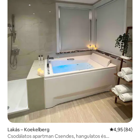
Lakás – Koekelberg
Átlagos érték
4,95 (84)
Csodálatos apartman Csendes, hangulatos és