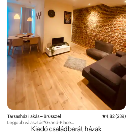
Társasházi lakás – Brüsszel
Átlagos értéke
4,82 (239)
Legjobb választás*Grand-Place
Kiadó családbarát házak
HistoricBrusselsCityCenter