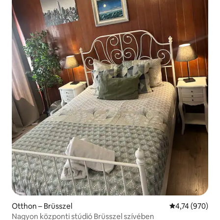
Otthon – Brüsszel
Átlagos értéke
4,74 (970)
Nagyon központi stúdió Brüsszel szívében