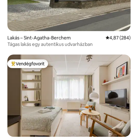
Lakás – Sint-Agatha-Berchem
Átlagos értéke
4,87 (284)
Tágas lakás egy autentikus udvarházban
Vendégfavorit
Kiemelt vendégfavorit