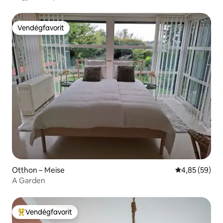
Vendégfavorit
Vendégfavorit
Otthon – Meise
Átlagos érték
4,85 (59)
A Garden
Vendégfavorit
Kiemelt vendégfavorit