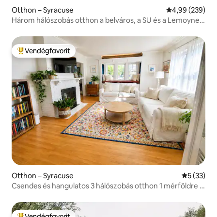
Otthon – Syracuse
Átlagos értéke
4,99 (239)
Három hálószobás otthon a belváros, a SU és a Lemoyne
közelében
Vendégfavorit
Kiemelt vendégfavorit
Otthon – Syracuse
Átlagos ér
5 (33)
Csendes és hangulatos 3 hálószobás otthon 1 mérföldre a
SU-tól. Ingyenes parkolás.
Vendégfavorit