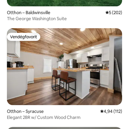
Otthon – Baldwinsville
Átlagos ért
5 (202)
The George Washington Suite
Vendégfavorit
Vendégfavorit
Otthon – Syracuse
Átlagos értéke
4,94 (112)
Elegant 2BR w/ Custom Wood Charm