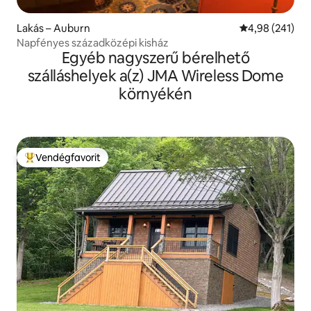
Lakás – Auburn
Átlagos értéke
4,98 (241)
Napfényes századközépi kisház
Egyéb nagyszerű bérelhető
szálláshelyek a(z) JMA Wireless Dome
környékén
Vendégfavorit
Kiemelt vendégfavorit