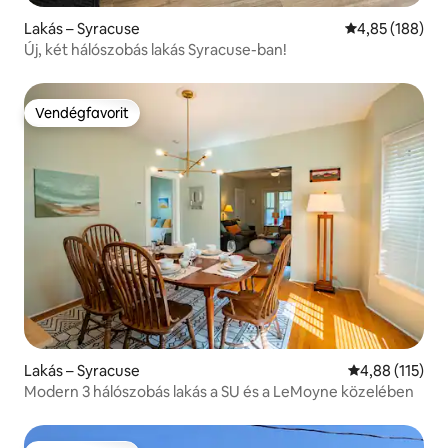
Lakás – Syracuse
Átlagos értéke
4,85 (188)
Új, két hálószobás lakás Syracuse-ban!
Vendégfavorit
Vendégfavorit
Lakás – Syracuse
Átlagos értéke
4,88 (115)
Modern 3 hálószobás lakás a SU és a LeMoyne közelében