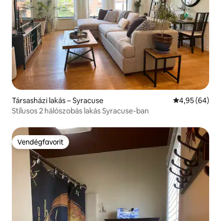
Társasházi lakás – Syracuse
Átlagos érték
4,95 (64)
Stílusos 2 hálószobás lakás Syracuse-ban
Vendégfavorit
Vendégfavorit