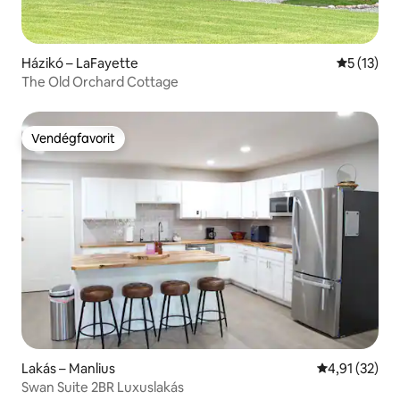
Házikó – LaFayette
Átlagos ér
5 (13)
The Old Orchard Cottage
Vendégfavorit
Vendégfavorit
Lakás – Manlius
Átlagos érték
4,91 (32)
Swan Suite 2BR Luxuslakás