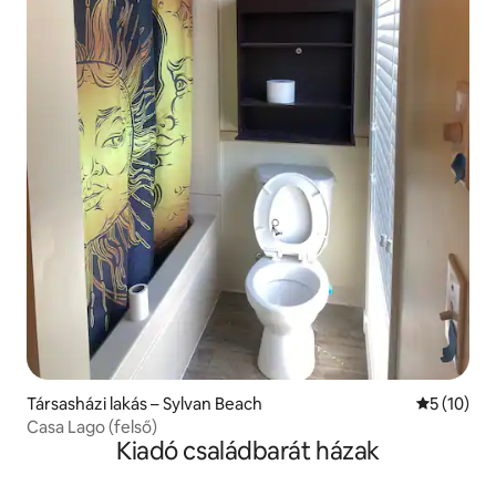
Társasházi lakás – Sylvan Beach
Átlagos ér
5 (10)
Casa Lago (felső)
Kiadó családbarát házak