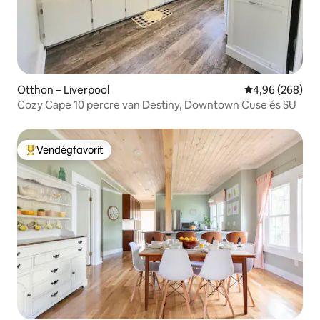
Otthon – Liverpool
Átlagos értéke
4,96 (268)
Cozy Cape 10 percre van Destiny, Downtown Cuse és SU
Vendégfavorit
Kiemelt vendégfavorit