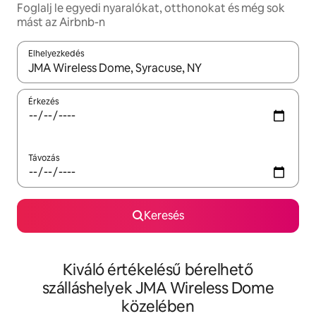
Foglalj le egyedi nyaralókat, otthonokat és még sok
mást az Airbnb-n
Elhelyezkedés
Az eredmények között a felfelé és a lefelé nyíllal navigálhatsz, 
Érkezés
Távozás
Keresés
Kiváló értékelésű bérelhető
szálláshelyek JMA Wireless Dome
közelében