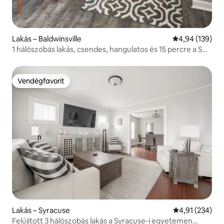
Lakás – Baldwinsville
Átlagos értéke
4,94 (139)
1 hálószobás lakás, csendes, hangulatos és 15 percre a SU-
tól
Vendégfavorit
Vendégfavorit
Lakás – Syracuse
Átlagos értéke
4,91 (234)
Felújított 3 hálószobás lakás a Syracuse-i egyetemen