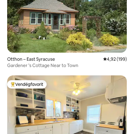
Otthon – East Syracuse
Átlagos értéke
4,92 (199)
Gardener 's Cottage Near to Town
Vendégfavorit
Kiemelt vendégfavorit