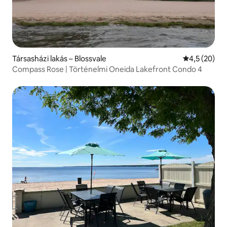
Társasházi lakás – Blossvale
Átlagos érté
4,5 (20)
Compass Rose | Történelmi Oneida Lakefront Condo 4