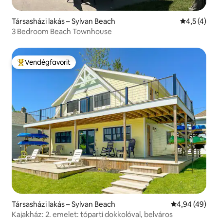
Társasházi lakás – Sylvan Beach
Átlagos ért
4,5 (4)
3 Bedroom Beach Townhouse
Vendégfavorit
Kiemelt vendégfavorit
Társasházi lakás – Sylvan Beach
Átlagos érték
4,94 (49)
Kajakház: 2. emelet: tóparti dokkolóval, belváros