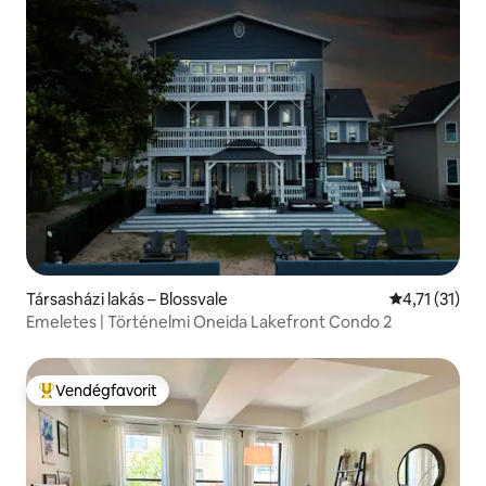
Társasházi lakás – Blossvale
Átlagos érté
4,71 (31)
Emeletes | Történelmi Oneida Lakefront Condo 2
Vendégfavorit
Kiemelt vendégfavorit