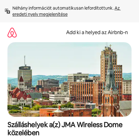
Ugrás
Néhány információt automatikusan lefordítottunk. 
Az 
a
eredeti nyelv megjelenítése
tartalomra
Add ki a helyed az Airbnb-n
Szálláshelyek a(z) JMA Wireless Dome
közelében