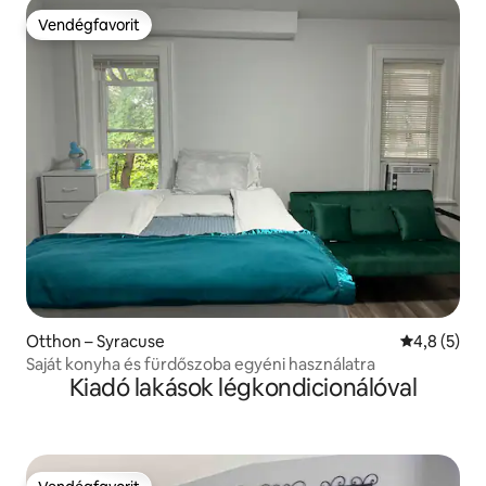
Vendégfavorit
Vendégfavorit
Otthon – Syracuse
Átlagos ért
4,8 (5)
Saját konyha és fürdőszoba egyéni használatra
Kiadó lakások légkondicionálóval