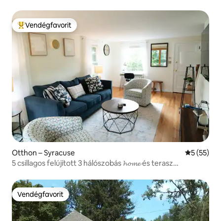
Vendégfavorit
Kiemelt vendégfavorit
Otthon – Syracuse
Átlagos ér
5 (55)
5 csillagos felújított 3 hálószobás 𝓱𝓸𝓶𝓮 és terasz
SU/Upstate
Vendégfavorit
Vendégfavorit