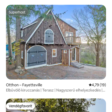
Superhost
Superhost
Otthon – Fayetteville
Átlagos érték
4,79 (19)
Elbűvölő kiruccanás | Terasz | Nagyszerű elhelyezkedés |
6+
Vendégfavorit
Vendégfavorit