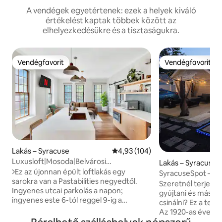
A vendégek egyetértenek: ezek a helyek kiváló
értékelést kaptak többek között az
elhelyezkedésükre és a tisztaságukra.
Vendégfavorit
Vendégfavorit
Vendégfavorit
Vendégfavorit
Lakás – Syracuse
Átlagos értékelés: 5/4,93, 104 
4,93 (104)
Luxusloft|Mosoda|Belvárosi
Lakás – Syracuse
elhelyezkedés|Távmunka|4 fő részére
>>Ez az újonnan épült loftlakás egy
SyracuseSpot – bil
sarokra van a Pastabilities negyedtől.
tűzrakóhely/cornh
Szeretnél terjeszke
Ingyenes utcai parkolás a napon;
gyújtani és más s
ingyenes este 6-tól reggel 9-ig a
csinálni? Ez a te helyed SYRACUSE-BAN!
következő napon hétfőtől szombatig
Az 1920-as évekbe
*Garázsparkoló az Átriumban (14 $/éj)
felújítva) keveseb