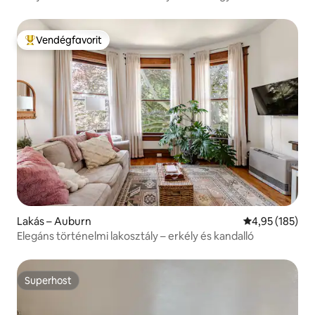
közelében
Vendégfavorit
Kiemelt vendégfavorit
Lakás – Auburn
Átlagos értéke
4,95 (185)
Elegáns történelmi lakosztály – erkély és kandalló
Superhost
Superhost